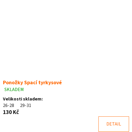
Ponožky Spací tyrkysové
SKLADEM
Průměrné
hodnocení
Velikosti skladem:
produktu
26-28
29-31
je
130 Kč
4,9
z
DETAIL
5