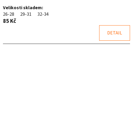
hodnocení
Velikosti skladem:
produktu
26-28
29-31
32-34
je
85 Kč
5,0
z
DETAIL
5
hvězdiček.