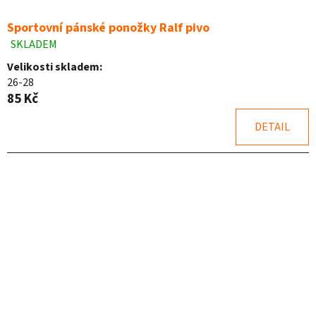
Sportovní pánské ponožky Ralf pivo
SKLADEM
Průměrné
hodnocení
Velikosti skladem:
produktu
26-28
je
85 Kč
5,0
z
DETAIL
5
hvězdiček.