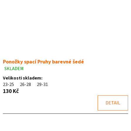
Ponožky spací Pruhy barevné šedé
SKLADEM
Průměrné
hodnocení
Velikosti skladem:
produktu
23-25
26-28
29-31
je
130 Kč
5,0
z
DETAIL
5
hvězdiček.