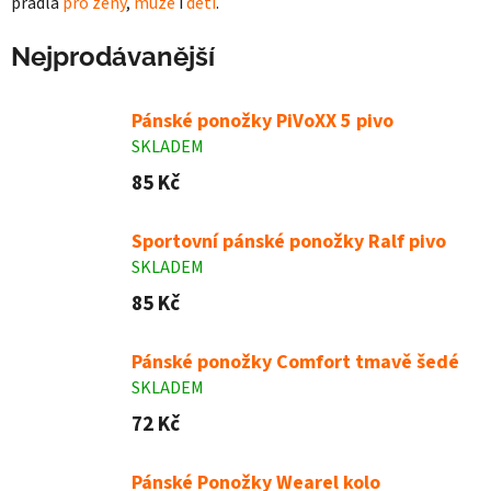
prádla
pro ženy
,
muže
i
děti
.
Nejprodávanější
Pánské ponožky PiVoXX 5 pivo
SKLADEM
85 Kč
Sportovní pánské ponožky Ralf pivo
SKLADEM
85 Kč
Pánské ponožky Comfort tmavě šedé
SKLADEM
72 Kč
Pánské Ponožky Wearel kolo