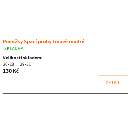
ů
d
u
k
t
ů
Ponožky Spací pruhy tmavě modré
SKLADEM
Průměrné
hodnocení
Velikosti skladem:
produktu
26-28
29-31
je
130 Kč
5,0
z
DETAIL
5
hvězdiček.