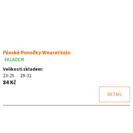
Pánské Ponožky Wearel kolo
SKLADEM
Průměrné
hodnocení
Velikosti skladem:
produktu
23-25
29-31
je
84 Kč
4,9
z
DETAIL
5
hvězdiček.