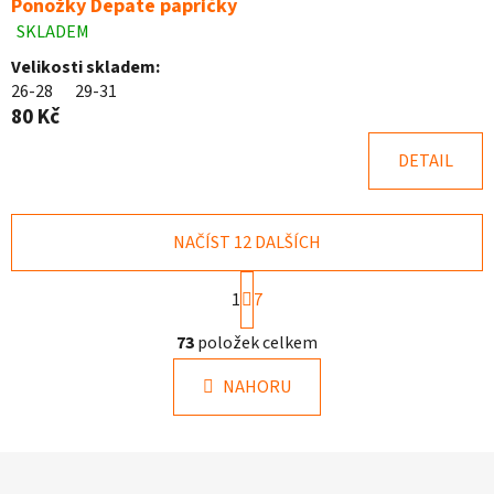
Ponožky Depate papričky
SKLADEM
Průměrné
hodnocení
Velikosti skladem:
produktu
26-28
29-31
je
80 Kč
5,0
z
DETAIL
5
hvězdiček.
NAČÍST 12 DALŠÍCH
S
1
7
t
r
O
73
položek celkem
á
v
n
l
k
NAHORU
á
o
d
v
a
á
Z
c
n
á
í