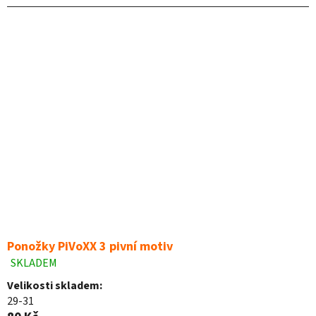
hvězdiček.
Ponožky PiVoXX 3 pivní motiv
SKLADEM
Průměrné
hodnocení
Velikosti skladem:
produktu
29-31
je