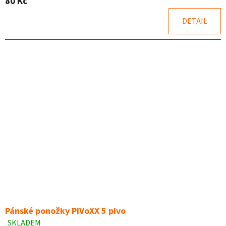
80 Kč
5,0
z
DETAIL
5
hvězdiček.
Pánské ponožky PiVoXX 5 pivo
SKLADEM
Průměrné