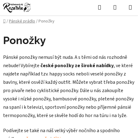
Přejít
Hledat
NÁKUPN
na
KOŠÍK
obsah
Domů
/
Pánské prádlo
/
Ponožky
Ponožky
Pánské ponožky nemusí být nuda. A s těmi od nás rozhodně
nebude! Vybírejte
české ponožky ze široké nabídky
, ve které
najdete například tzv. happy socks neboli veselé ponožky z
bavlny,
které osvěží každý outfit. Můžete vybrat třeba ponožky
pro pivaře nebo cyklistické ponožky. Dále u nás zakoupíte
vysoké i nízké ponožky, bambusové ponožky, pletené ponožky
na spaní i k televizi, sportovní ponožky nebo příjemné pánsié
termoponožky, které se skvěle hodí do hor na túru i na lyže.
Podívejte se také na náš velký výběr nočního a spodního