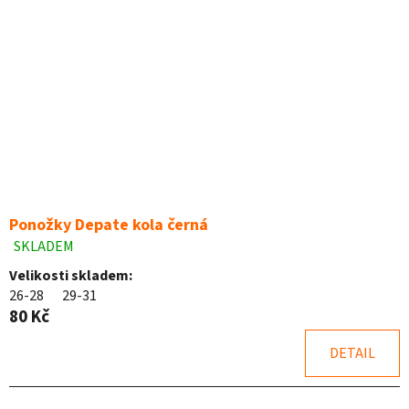
Ponožky Depate kola černá
SKLADEM
Průměrné
hodnocení
Velikosti skladem:
produktu
26-28
29-31
je
80 Kč
5,0
z
DETAIL
5
hvězdiček.