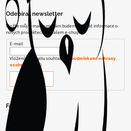
Odebírat newsletter
Vložte svůj e-mail a my vám budeme zasílat informace o
nových produktech na našem e-shopu.
E-mail
Vložením e-mailu souhlasíte s
podmínkami ochrany
osobních údajů
PŘIHLÁSIT SE
Facebook