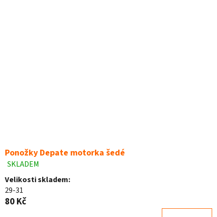
Ponožky Depate motorka šedé
SKLADEM
Průměrné
hodnocení
Velikosti skladem:
produktu
29-31
je
80 Kč
5,0