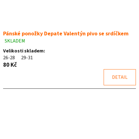
Pánské ponožky Depate Valentýn pivo se srdíčkem
SKLADEM
Průměrné
hodnocení
Velikosti skladem:
produktu
26-28
29-31
je
80 Kč
5,0
z
DETAIL
5
hvězdiček.