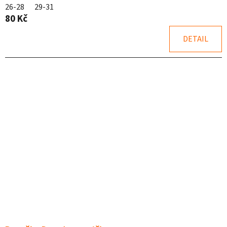
produktu
26-28
29-31
je
80 Kč
5,0
z
DETAIL
5
hvězdiček.