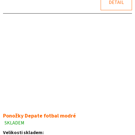
z
DETAIL
5
hvězdiček.
Ponožky Depate fotbal modré
SKLADEM
Průměrné
hodnocení
Velikosti skladem: