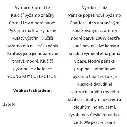
5
5
Výrobce: Cornette
Výrobce: Luiz
hvězdiček.
hvězdiček.
Klučičí pyžamo značky
Pánské popelínové pyžamo
Cornette v modré barvě.
Charles Luiz s uhrančivým
Pyžamo má krátký rukáv,
kostkovaným vzorem v
kulatý výstřih. Klučičí
modré barvě. 100% pestře
pyžamo má na tričku nápis.
tkaná bavlna, dvě kapsy a
Kraťasy jsou jednobarevné
snadno vyměnitelná guma
tmavě modré. Klučičí
v pase. Modré pánské
pyžamo je z kolekce
propínací popelínové
YOUNG BOY COLLECTION.
pyžamo Charles Luiz je
klasické dvoudílné
Velikosti skladem:
celoroční prádlo rovného
střihu s dlouhým rukávem a
176/M
dlouhými nohavicemi,
vyrobené v České republice
ze 100% pestře tkané