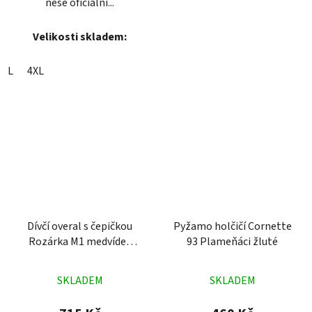
nese oficiální...
Velikosti skladem:
L
4XL
Dívčí overal s čepičkou
Pyžamo holčičí Cornette
Rozárka M1 medvídek
93 Plameňáci žluté
tmavě modrý
Průměrné
Průměrné
SKLADEM
SKLADEM
hodnocení
hodnocení
produktu
produktu