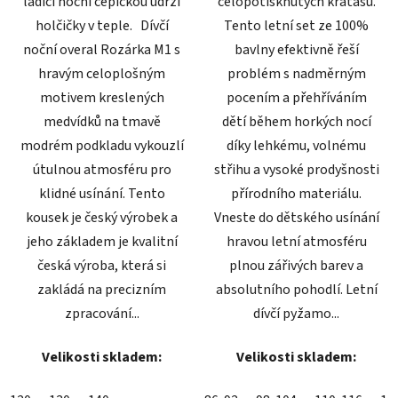
ladící noční čepičkou udrží
celopotisknutých kraťasů.
holčičky v teple. Dívčí
Tento letní set ze 100%
noční overal Rozárka M1 s
bavlny efektivně řeší
hravým celoplošným
problém s nadměrným
motivem kreslených
pocením a přehříváním
medvídků na tmavě
dětí během horkých nocí
modrém podkladu vykouzlí
díky lehkému, volnému
útulnou atmosféru pro
střihu a vysoké prodyšnosti
klidné usínání. Tento
přírodního materiálu.
kousek je český výrobek a
Vneste do dětského usínání
jeho základem je kvalitní
hravou letní atmosféru
česká výroba, která si
plnou zářivých barev a
zakládá na precizním
absolutního pohodlí. Letní
zpracování...
dívčí pyžamo...
Velikosti skladem:
Velikosti skladem: