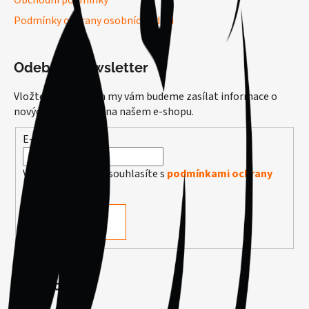
Obchodní podmínky
Podmínky ochrany osobních údajů
Odebírat newsletter
Vložte svůj e-mail a my vám budeme zasílat informace o
nových produktech na našem e-shopu.
E-mail
Vložením e-mailu souhlasíte s
podmínkami ochrany
osobních údajů
PŘIHLÁSIT SE
Facebook