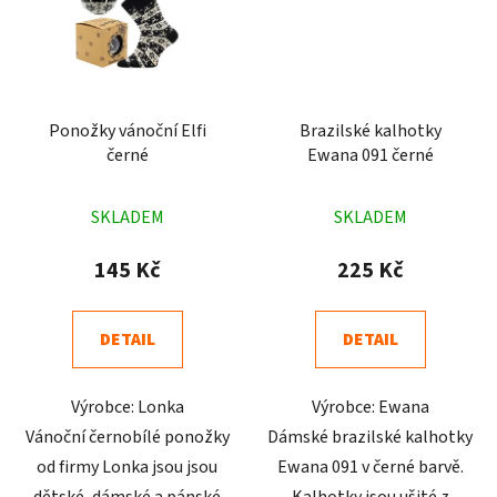
Ponožky vánoční Elfi
Brazilské kalhotky
černé
Ewana 091 černé
Průměrné
Průměrné
SKLADEM
SKLADEM
hodnocení
hodnocení
produktu
produktu
145 Kč
225 Kč
je
je
5,0
4,8
DETAIL
DETAIL
z
z
5
5
Výrobce: Lonka
Výrobce: Ewana
hvězdiček.
hvězdiček.
Vánoční černobílé ponožky
Dámské brazilské kalhotky
od firmy Lonka jsou jsou
Ewana 091 v černé barvě.