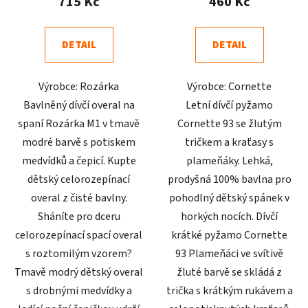
715 Kč
460 Kč
je
je
4,6
4,7
DETAIL
DETAIL
z
z
5
5
Výrobce: Rozárka
Výrobce: Cornette
hvězdiček.
hvězdiček.
Bavlněný dívčí overal na
Letní dívčí pyžamo
spaní Rozárka M1 v tmavě
Cornette 93 se žlutým
modré barvě s potiskem
tričkem a kraťasy s
medvídků a čepicí. Kupte
plameňáky. Lehká,
dětský celorozepínací
prodyšná 100% bavlna pro
overal z čisté bavlny.
pohodlný dětský spánek v
Sháníte pro dceru
horkých nocích. Dívčí
celorozepínací spací overal
krátké pyžamo Cornette
s roztomilým vzorem?
93 Plameňáci ve svítivě
Tmavě modrý dětský overal
žluté barvě se skládá z
s drobnými medvídky a
trička s krátkým rukávem a