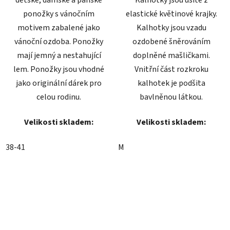
dětské, dámské a pánské
Kalhotky jsou ušité z
ponožky s vánočním
elastické květinové krajky.
motivem zabalené jako
Kalhotky jsou vzadu
vánoční ozdoba. Ponožky
ozdobené šněrováním
mají jemný a nestahující
doplněné mašličkami.
lem. Ponožky jsou vhodné
Vnitřní část rozkroku
jako originální dárek pro
kalhotek je podšita
celou rodinu.
bavlněnou látkou.
Velikosti skladem:
Velikosti skladem:
38-41
M