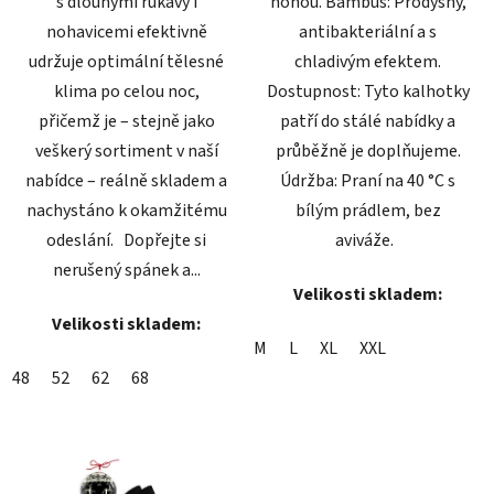
s dlouhými rukávy i
nohou. Bambus: Prodyšný,
nohavicemi efektivně
antibakteriální a s
udržuje optimální tělesné
chladivým efektem.
klima po celou noc,
Dostupnost: Tyto kalhotky
přičemž je – stejně jako
patří do stálé nabídky a
veškerý sortiment v naší
průběžně je doplňujeme.
nabídce – reálně skladem a
Údržba: Praní na 40 °C s
nachystáno k okamžitému
bílým prádlem, bez
odeslání. Dopřejte si
aviváže.
nerušený spánek a...
Velikosti skladem:
Velikosti skladem:
M
L
XL
XXL
48
52
62
68