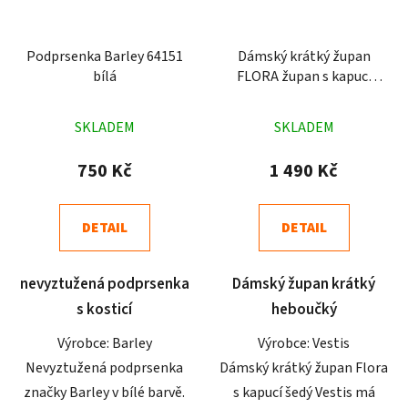
Podprsenka Barley 64151
Dámský krátký župan
bílá
FLORA župan s kapucí
šedý
Průměrné
Průměrné
SKLADEM
SKLADEM
hodnocení
hodnocení
produktu
produktu
750 Kč
1 490 Kč
je
je
5,0
4,9
DETAIL
DETAIL
z
z
5
5
nevyztužená podprsenka
Dámský župan krátký
hvězdiček.
hvězdiček.
s kosticí
heboučký
Výrobce: Barley
Výrobce: Vestis
Nevyztužená podprsenka
Dámský krátký župan Flora
značky Barley v bílé barvě.
s kapucí šedý Vestis má