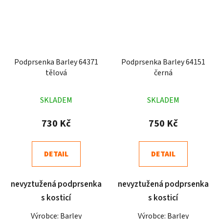
Podprsenka Barley 64371
Podprsenka Barley 64151
tělová
černá
Průměrné
Průměrné
SKLADEM
SKLADEM
hodnocení
hodnocení
produktu
produktu
730 Kč
750 Kč
je
je
4,7
4,9
DETAIL
DETAIL
z
z
5
5
nevyztužená podprsenka
nevyztužená podprsenka
hvězdiček.
hvězdiček.
s kosticí
s kosticí
Výrobce: Barley
Výrobce: Barley