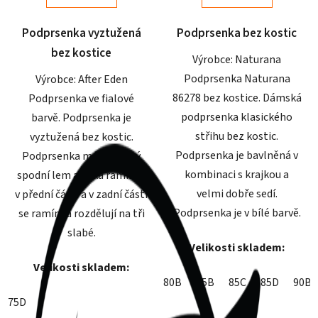
5
5
Podprsenka vyztužená
Podprsenka bez kostic
hvězdiček.
hvězdiček.
bez kostice
Výrobce: Naturana
Podprsenka Naturana
Výrobce: After Eden
86278 bez kostice. Dámská
Podprsenka ve fialové
podprsenka klasického
barvě. Podprsenka je
střihu bez kostic.
vyztužená bez kostic.
Podprsenka je bavlněná v
Podprsenka má krajkový
kombinaci s krajkou a
spodní lem a úzká ramínka
velmi dobře sedí.
v přední části a v zadní části
Podprsenka je v bílé barvě.
se ramínka rozdělují na tři
slabé.
Velikosti skladem:
Velikosti skladem:
80B
85B
85C
85D
90B
75D