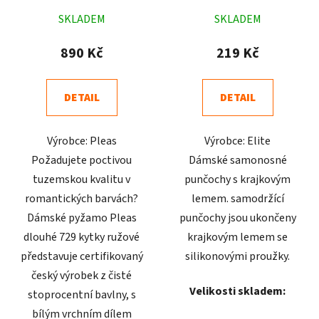
Průměrné
Průměrné
SKLADEM
SKLADEM
hodnocení
hodnocení
produktu
produktu
890 Kč
219 Kč
je
je
4,8
4,9
DETAIL
DETAIL
z
z
5
5
Výrobce: Pleas
Výrobce: Elite
hvězdiček.
hvězdiček.
Požadujete poctivou
Dámské samonosné
tuzemskou kvalitu v
punčochy s krajkovým
romantických barvách?
lemem. samodržící
Dámské pyžamo Pleas
punčochy jsou ukončeny
dlouhé 729 kytky ružové
krajkovým lemem se
představuje certifikovaný
silikonovými proužky.
český výrobek z čisté
Velikosti skladem:
stoprocentní bavlny, s
bílým vrchním dílem