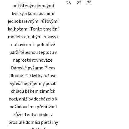
25
27
29
potištěným jemnými
kvítky a kontrastními
jednobarevnými růžovými
kalhotami. Tento tradiční
model s dlouhými rukávy i
nohavicemi spolehlivě
udrží tělesnou teplotu v
naprosté rovnováze.
Dámské pyžamo Pleas
dlouhé 729 kytky ružové
vyřeší nepříjemný pocit
chladu během zimních
nocí, aniž by docházelo k
nežádoucímu přehřívání
kůže. Tento model z
proslulé domácí pletárny