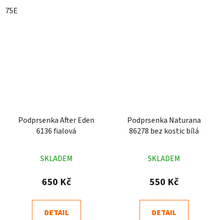
75E
Podprsenka After Eden
Podprsenka Naturana
6136 fialová
86278 bez kostic bílá
Průměrné
Průměrné
SKLADEM
SKLADEM
hodnocení
hodnocení
produktu
produktu
650 Kč
550 Kč
je
je
5,0
4,5
DETAIL
DETAIL
z
z