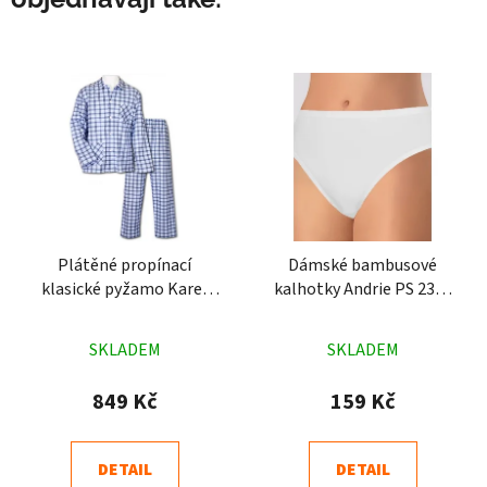
Plátěné propínací
Dámské bambusové
klasické pyžamo Karel
kalhotky Andrie PS 2312
modré
bílé
Průměrné
Průměrné
SKLADEM
SKLADEM
hodnocení
hodnocení
produktu
produktu
849 Kč
159 Kč
je
je
4,5
4,7
DETAIL
DETAIL
z
z