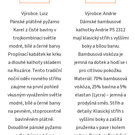
5
5
Výrobce: Luiz
Výrobce: Andrie
hvězdiček.
hvězdiček.
Pánské plátěné pyžamo
Dámské bambusové
Karel z čisté bavlny v
kalhotky Andrie PS 2312
trojkombinaci světle
mají klasický střih s vyššími
modré, bílé a černé barvy.
boky a bílou barvu.
Propínací kabátek ke krku
Bambusová viskóza je
a dlouhé kalhoty skladem
jemná na dotek a hodí se i
na Rozárce. Tento tradiční
pro citlivou pokožku.
noční oděv rovného střihu
Materiál: 70% bambusová
zaujme na první pohled
viskóza, 25% bavlna a 5%
vkusným vyvážením světle
elastan (Lycra) – jemná a
modré, bílé a černé barvy
prodyšná směs. Střih a
na pevném, stoprocentně
detaily: Klasický střih s
bavlněném plátně.
vyššími boky a zašitá
Dvoudílné pánské pyžamo
pruženka v pase i kolem