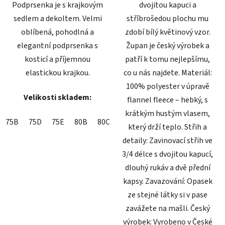
Podprsenka je s krajkovým
dvojitou kapuci a
sedlem a dekoltem. Velmi
stříbrošedou plochu mu
oblíbená, pohodlná a
zdobí bílý květinový vzor.
elegantní podprsenka s
Župan je český výrobek a
kosticí a příjemnou
patří k tomu nejlepšímu,
elastickou krajkou.
co u nás najdete. Materiál:
100% polyester v úpravě
Velikosti skladem:
flannel fleece – hebký, s
krátkým hustým vlasem,
75B
75D
75E
80B
80C
80D
80E
85B
85C
85D
který drží teplo. Střih a
detaily: Zavinovací střih ve
3/4 délce s dvojitou kapucí,
dlouhý rukáv a dvě přední
kapsy. Zavazování: Opasek
ze stejné látky si v pase
zavážete na mašli. Český
výrobek: Vyrobeno v České