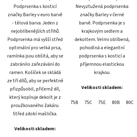
Podprsenka s kosticí
Nevyztužená podprsenka
značky Barley v euro barvě
značky Barley v černé
- tělová barva. Jeden z
barvě. Podprsenka je s
nejoblíbenějších střihů.
krajkovým sedlem a
Podprsenka má vyšší střed
dekoltem. Velmi oblíbená,
optimální pro velká prsa,
pohodlná a elegantní
ramínka jsou obšitá, aby se
podprsenka s kosticí a
zabránilo zařezávání do
příjemnou elastickou
ramen. Košíček se skládá
krajkou.
ze tří dílů, aby se perfektně
Velikosti skladem:
přizpůsobil, přičemž díl,
který kopíruje dekolt je z
75B
75C
75E
80B
80C
proužkovaného žakáru.
Střed zdobí mašlička.
Velikosti skladem: