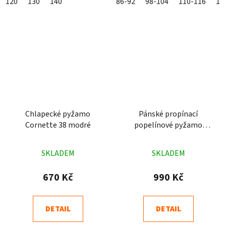
120
130
140
86-92
98-104
110-116
12
Chlapecké pyžamo
Pánské propínací
Cornette 38 modré
popelínové pyžamo
Charles Luiz kostkované
Průměrné
Průměrné
SKLADEM
SKLADEM
hodnocení
hodnocení
produktu
produktu
670 Kč
990 Kč
je
je
5,0
4,9
DETAIL
DETAIL
z
z