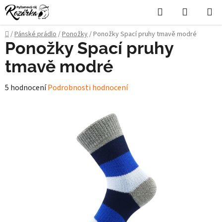
Přejít
Hledat
NÁKUPN
na
KOŠÍK
obsah
Domů
/
Pánské prádlo
/
Ponožky
/
Ponožky Spací pruhy tmavě modré
Ponožky Spací pruhy
tmavě modré
Průměrné
5 hodnocení
Podrobnosti hodnocení
hodnocení
produktu
je
5,0
z
5
hvězdiček.