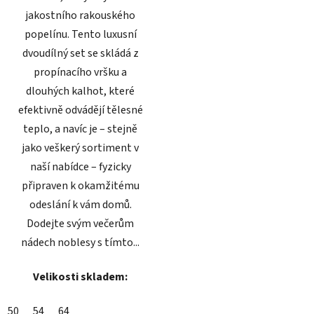
jakostního rakouského
popelínu. Tento luxusní
dvoudílný set se skládá z
propínacího vršku a
dlouhých kalhot, které
efektivně odvádějí tělesné
teplo, a navíc je – stejně
jako veškerý sortiment v
naší nabídce – fyzicky
připraven k okamžitému
odeslání k vám domů.
Dodejte svým večerům
nádech noblesy s tímto...
Velikosti skladem:
50
54
64