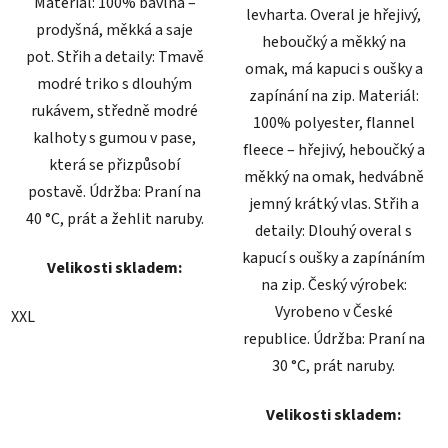
Materiál: 100% bavlna –
levharta. Overal je hřejivý,
prodyšná, měkká a saje
heboučký a měkký na
pot. Střih a detaily: Tmavě
omak, má kapuci s oušky a
modré triko s dlouhým
zapínání na zip. Materiál:
rukávem, středně modré
100% polyester, flannel
kalhoty s gumou v pase,
fleece – hřejivý, heboučký a
která se přizpůsobí
měkký na omak, hedvábně
postavě. Údržba: Praní na
jemný krátký vlas. Střih a
40 °C, prát a žehlit naruby.
detaily: Dlouhý overal s
kapucí s oušky a zapínáním
Velikosti skladem:
na zip. Český výrobek:
Vyrobeno v České
XXL
republice. Údržba: Praní na
30 °C, prát naruby.
Velikosti skladem: