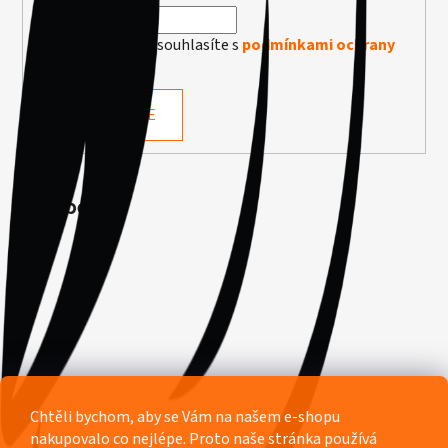
Vložením e-mailu souhlasíte s
podmínkami ochrany
osobních údajů
PŘIHLÁSIT SE
Facebook
Chtěli bychom, aby se Vám na našem e-shopu
nakupovalo co nejlépe. Proto naše stránka používá