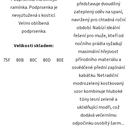
představuje dvoudílný
ramínka. Podprsenka je
zateplený oděv na spaní,
nevyztužená s kosticí.
navržený pro chladná roční
Velmi oblíbená
období. Nabízí ideální
podprsenka.
řešení pro muže, kteří od
nočního prádla vyžadují
Velikosti skladem:
maximální hřejivost
přírodního materiálu a
75F
80B
80C
80D
80E
80F
85C
85D
85E
85F
osvědčené přední zapínání
kabátku. Netradiční
modrozelený kostkovaný
vzor kombinuje hluboké
tóny lesní zeleně a
uklidňující modři, což
dodává večernímu
odpočinku osobitý šarm....