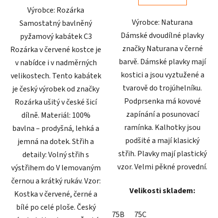
Výrobce: Rozárka
hvězdiček.
hvězdiček.
Výrobce: Naturana
Samostatný bavlněný
Dámské dvoudílné plavky
pyžamový kabátek C3
značky Naturana v černé
Rozárka v červené kostce je
barvě. Dámské plavky mají
v nabídce i v nadměrných
kostici a jsou vyztužené a
velikostech. Tento kabátek
tvarově do trojúhelníku.
je český výrobek od značky
Podprsenka má kovové
Rozárka ušitý v české šicí
zapínání a posunovací
dílně. Materiál: 100%
ramínka. Kalhotky jsou
bavlna – prodyšná, lehká a
podšité a mají klasický
jemná na dotek. Střih a
střih. Plavky mají plastický
detaily: Volný střih s
vzor. Velmi pěkné provední.
výstřihem do V lemovaným
černou a krátký rukáv. Vzor:
Velikosti skladem:
Kostka v červené, černé a
bílé po celé ploše. Český
75B
75C