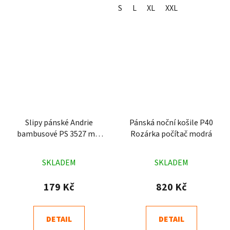
S
L
XL
XXL
Slipy pánské Andrie
Pánská noční košile P40
bambusové PS 3527 mix
Rozárka počítač modrá
barev
Průměrné
Průměrné
SKLADEM
SKLADEM
hodnocení
hodnocení
produktu
produktu
179 Kč
820 Kč
je
je
5,0
4,1
DETAIL
DETAIL
z
z