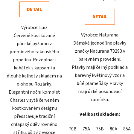
4,5
4,7
DETAIL
z
z
DETAIL
5
5
Výrobce: Luiz
hvězdiček.
hvězdiček.
Výrobce: Naturana
Červené kostkované
Dámské jednodílné plavky
pánské pyžamo z
značky Naturana 73293 v
prémiového rakouského
barevném provedení.
popelínu. Rozepínací
Plavky mají černý podklad a
kabátek s kapsami a
barevný květinový vzor a
dlouhé kalhoty skladem na
bílé plameňáky. Plavky
e-shopu Rozárky.
mají úzké posunovací
Elegantní noční komplet
ramínka.
Charles v sytě červeném
kostkovaném designu
Velikosti skladem:
představuje tradiční
chlapský oděv rovného
70B
75A
75B
80A
85A
střihu, ušitý z vysoce