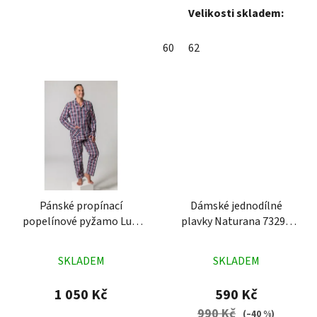
Velikosti skladem:
60
62
Pánské propínací
Dámské jednodílné
popelínové pyžamo Luiz
plavky Naturana 73293
Charles kostka červené
plameňák barevné
Průměrné
Průměrné
SKLADEM
SKLADEM
hodnocení
hodnocení
produktu
produktu
1 050 Kč
590 Kč
je
je
990 Kč
(–40 %)