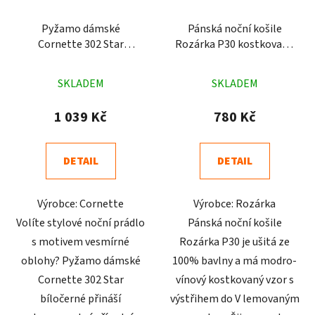
Pyžamo dámské
Pánská noční košile
Cornette 302 Star
Rozárka P30 kostkovaná
bíločerné
modrá
Průměrné
Průměrné
SKLADEM
SKLADEM
hodnocení
hodnocení
produktu
produktu
1 039 Kč
780 Kč
je
je
5,0
4,9
DETAIL
DETAIL
z
z
5
5
Výrobce: Cornette
Výrobce: Rozárka
hvězdiček.
hvězdiček.
Volíte stylové noční prádlo
Pánská noční košile
s motivem vesmírné
Rozárka P30 je ušitá ze
oblohy? Pyžamo dámské
100% bavlny a má modro-
Cornette 302 Star
vínový kostkovaný vzor s
bíločerné přináší
výstřihem do V lemovaným