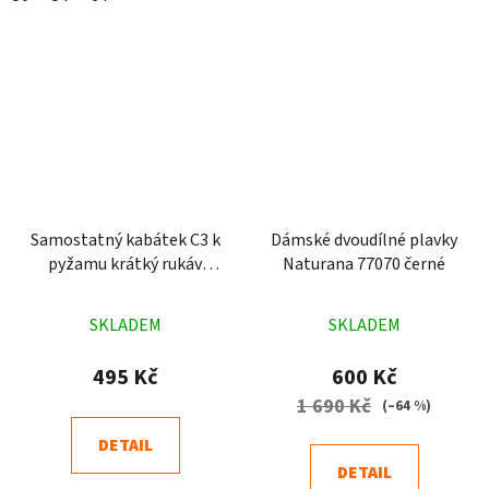
Samostatný kabátek C3 k
Dámské dvoudílné plavky
pyžamu krátký rukáv
Naturana 77070 černé
červený
Průměrné
Průměrné
SKLADEM
SKLADEM
hodnocení
hodnocení
produktu
produktu
495 Kč
600 Kč
je
je
1 690 Kč
(–64 %)
5,0
5,0
DETAIL
z
z
DETAIL
5
5