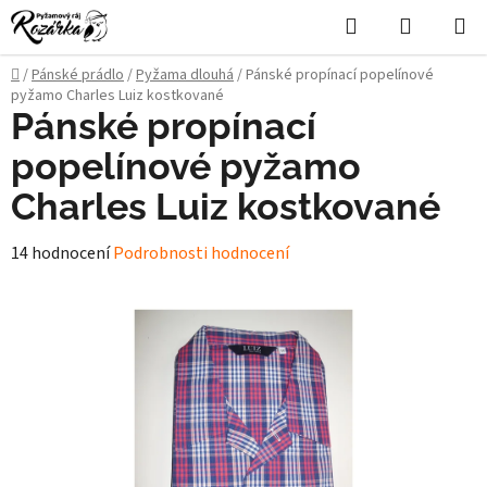
Přejít
Hledat
NÁKUPN
na
KOŠÍK
obsah
Domů
/
Pánské prádlo
/
Pyžama dlouhá
/
Pánské propínací popelínové
pyžamo Charles Luiz kostkované
Pánské propínací
popelínové pyžamo
Charles Luiz kostkované
Průměrné
14 hodnocení
Podrobnosti hodnocení
hodnocení
produktu
je
4,9
z
5
hvězdiček.