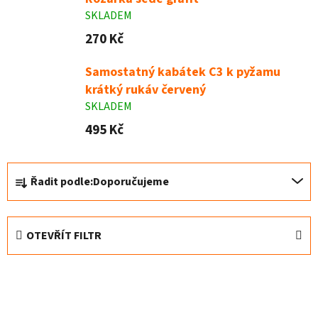
SKLADEM
270 Kč
Samostatný kabátek C3 k pyžamu
krátký rukáv červený
SKLADEM
495 Kč
Ř
Řadit podle:
Doporučujeme
a
z
e
OTEVŘÍT FILTR
n
í
V
p
ý
r
p