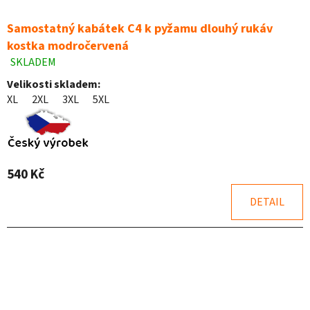
Samostatný kabátek C4 k pyžamu dlouhý rukáv
kostka modročervená
SKLADEM
Průměrné
hodnocení
Velikosti skladem:
produktu
XL
2XL
3XL
5XL
je
5,0
z
5
hvězdiček.
540 Kč
DETAIL