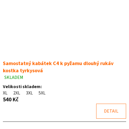
Samostatný kabátek C4 k pyžamu dlouhý rukáv
kostka tyrkysová
SKLADEM
Průměrné
hodnocení
Velikosti skladem:
produktu
XL
2XL
3XL
5XL
je
540 Kč
5,0
z
DETAIL
5
hvězdiček.