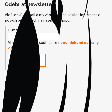
Odebírat newsletter
Vložte svůj e-mail a my vám budeme zasílat informace o
nových produktech na našem e-shopu.
E-mail
Vložením e-mailu souhlasíte s
podmínkami ochrany
osobních údajů
PŘIHLÁSIT SE
Facebook