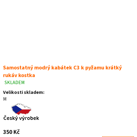
Samostatný modrý kabátek C3 k pyžamu krátký
rukáv kostka
SKLADEM
Průměrné
hodnocení
Velikosti skladem:
produktu
M
je
5,0
z
5
hvězdiček.
350 Kč