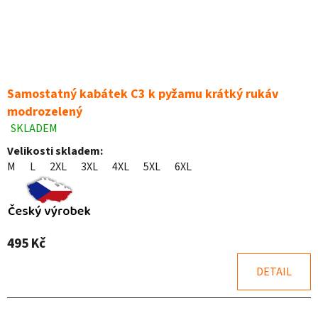
Samostatný kabátek C3 k pyžamu krátký rukáv
modrozelený
SKLADEM
Průměrné
hodnocení
Velikosti skladem:
produktu
M
L
2XL
3XL
4XL
5XL
6XL
je
4,8
z
5
hvězdiček.
495 Kč
DETAIL