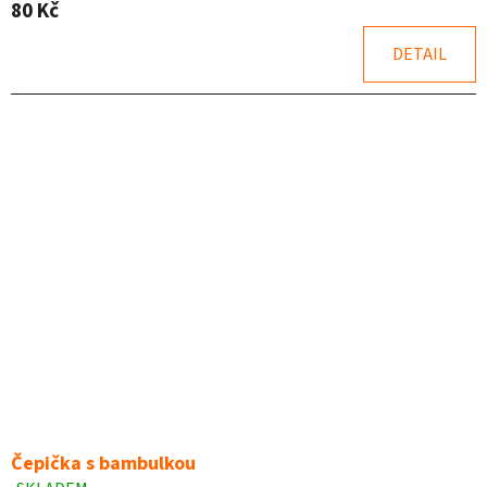
hvězdiček.
80 Kč
DETAIL
Čepička s bambulkou