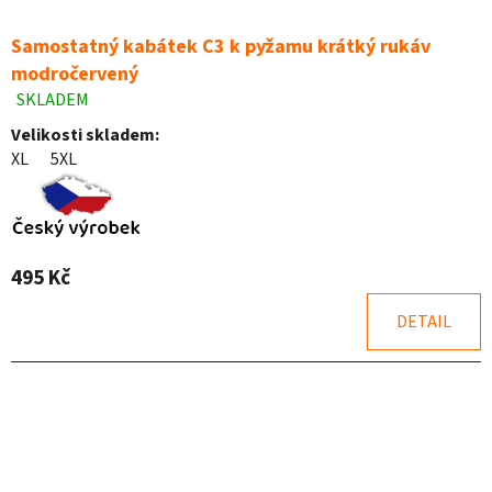
Samostatný kabátek C3 k pyžamu krátký rukáv
modročervený
SKLADEM
Průměrné
hodnocení
Velikosti skladem:
produktu
XL
5XL
je
4,5
z
5
hvězdiček.
495 Kč
DETAIL