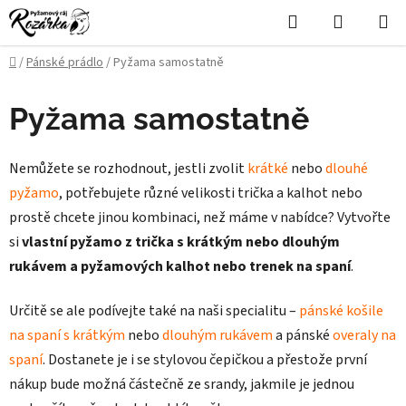
Přejít
Hledat
NÁKUPN
na
KOŠÍK
obsah
Domů
/
Pánské prádlo
/
Pyžama samostatně
Pyžama samostatně
Nemůžete se rozhodnout, jestli zvolit
krátké
nebo
dlouhé
pyžamo
, potřebujete různé velikosti trička a kalhot nebo
prostě chcete jinou kombinaci, než máme v nabídce? Vytvořte
si
vlastní pyžamo z trička s krátkým nebo dlouhým
rukávem a pyžamových kalhot nebo trenek na spaní
.
Určitě se ale podívejte také na naši specialitu –
pánské košile
na spaní s krátkým
nebo
dlouhým rukávem
a pánské
overaly na
spaní
. Dostanete je i se stylovou čepičkou a přestože první
nákup bude možná částečně ze srandy, jakmile je jednou