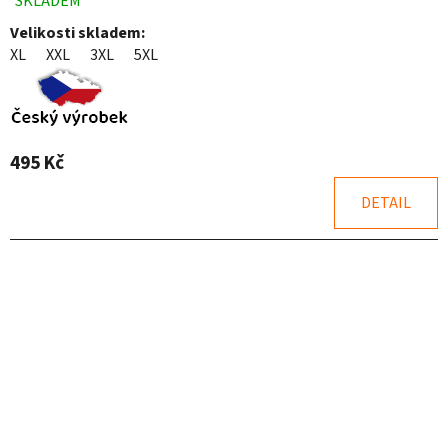
SKLADEM
Průměrné
hodnocení
Velikosti skladem:
produktu
XL
XXL
3XL
5XL
je
5,0
z
5
hvězdiček.
495 Kč
DETAIL