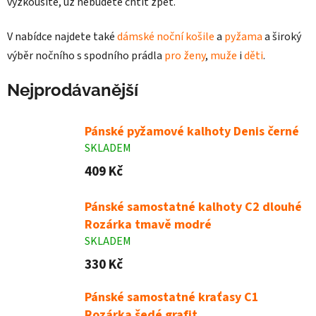
vyzkoušíte, už nebudete chtít zpět.
V nabídce najdete také
dámské noční košile
a
pyžama
a široký
výběr nočního s spodního prádla
pro ženy
,
muže
i
děti
.
Nejprodávanější
Pánské pyžamové kalhoty Denis černé
SKLADEM
409 Kč
Pánské samostatné kalhoty C2 dlouhé
Rozárka tmavě modré
SKLADEM
330 Kč
Pánské samostatné kraťasy C1
Rozárka šedé grafit