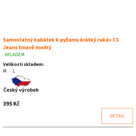
Samostatný kabátek k pyžamu krátký rukáv C3
Jeans tmavě modrý
SKLADEM
Průměrné
hodnocení
Velikosti skladem:
produktu
M
L
je
4,8
z
5
hvězdiček.
395 Kč
DETAIL