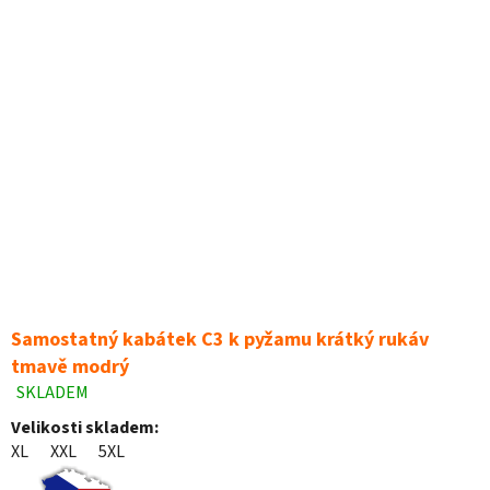
Samostatný kabátek C3 k pyžamu krátký rukáv
tmavě modrý
SKLADEM
Průměrné
hodnocení
Velikosti skladem:
produktu
XL
XXL
5XL
je