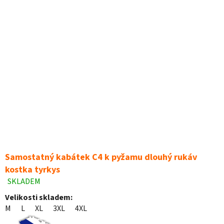
Samostatný kabátek C4 k pyžamu dlouhý rukáv
kostka tyrkys
SKLADEM
Průměrné
hodnocení
Velikosti skladem:
produktu
M
L
XL
3XL
4XL
je