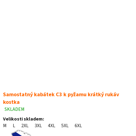
Samostatný kabátek C3 k pyžamu krátký rukáv
kostka
SKLADEM
Průměrné
hodnocení
Velikosti skladem:
produktu
M
L
2XL
3XL
4XL
5XL
6XL
je