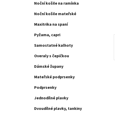
e
Noční košile na ramínka
n
í
Noční košile mateřské
p
a
Maxitrika na spaní
n
Pyžama, capri
e
l
Samostatné kalhoty
Overaly s čepičkou
Dámské župany
Mateřské podprsenky
Podprsenky
Jednodílné plavky
Dvoudílné plavky, tankiny