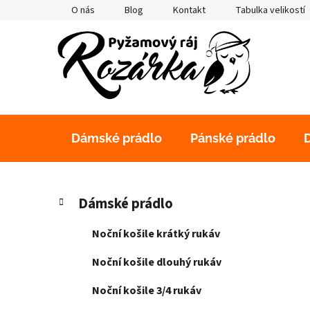
Přejít
O nás
Blog
Kontakt
Tabulka velikostí
na
obsah
Dámské prádlo
Pánské prádlo
P
K
Přeskočit
Dámské prádlo
a
kategorie
o
t
s
Noční košile krátký rukáv
e
t
g
Noční košile dlouhý rukáv
r
o
a
r
Noční košile 3/4 rukáv
i
n