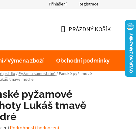
Přihlášení
Registrace
obních údajů
PRÁZDNÝ KOŠÍK
NÁKUPNÍ
KOŠÍK
ní/Výměna zboží
Obchodní podmínky
Podm
é prádlo
/
Pyžama samostatně
/
Pánské pyžamové
Lukáš tmavě modré
nské pyžamové
hoty Lukáš tmavě
dré
né
cení
Podrobnosti hodnocení
ení