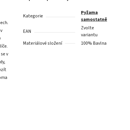
Pyžama
Kategorie
samostatně
tech.
Zvolte
 v
EAN
variantu
e
Materiálové složení
100% Bavlna
íče.
 se v
dy,
vzít
doma