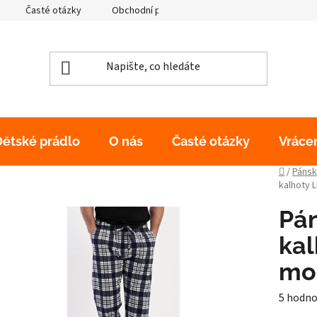
Časté otázky
Obchodní podmínky
Podmínky ochrany os
Dětské prádlo
O nás
Časté otázky
Vráce
Domů
/
Pánsk
kalhoty 
Pá
kal
mo
Průměr
5 hodno
hodnoc