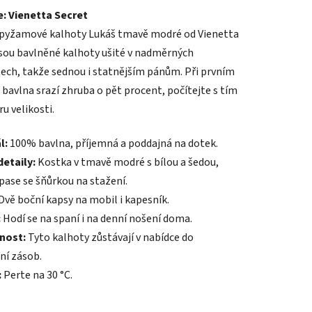
: Vienetta Secret
tu
 pyžamové kalhoty Lukáš
tmavě modré od Vienetta
jsou
bavlněné kalhoty ušité v
nadměrných
tech, takže sednou
i statnějším pánům. Při
prvním
e bavlna
srazí zhruba o pět procent, počítejte s
tím
ru velikosti.
ek.
l:
100% bavlna, příjemná
a poddajná na dotek.
detaily:
Kostka v tmavě
modré s bílou a šedou,
pase se
šňůrkou na stažení.
Dvě
boční kapsy na mobil i
kapesník.
:
Hodí se na spaní
i na denní nošení doma.
nost:
Tyto kalhoty zůstávají v nabídce
do
ní zásob.
:
Perte
na 30 °C.