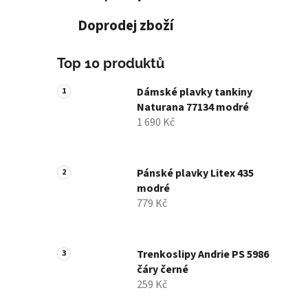
Doprodej zboží
Top 10 produktů
Dámské plavky tankiny
Naturana 77134 modré
1 690 Kč
Pánské plavky Litex 435
modré
779 Kč
Trenkoslipy Andrie PS 5986
čáry černé
259 Kč