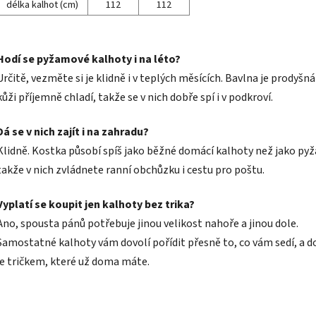
délka kalhot (cm)
112
112
Hodí se pyžamové kalhoty i na léto?
Určitě, vezměte si je klidně i v teplých měsících. Bavlna je prodyšná
kůži příjemně chladí, takže se v nich dobře spí i v podkroví.
Dá se v nich zajít i na zahradu?
Klidně. Kostka působí spíš jako běžné domácí kalhoty než jako py
takže v nich zvládnete ranní obchůzku i cestu pro poštu.
Vyplatí se koupit jen kalhoty bez trika?
Ano, spousta pánů potřebuje jinou velikost nahoře a jinou dole.
Samostatné kalhoty vám dovolí pořídit přesně to, co vám sedí, a d
je tričkem, které už doma máte.