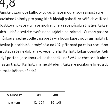
4,8
hodnocení
produktu
je
Pánské pyžamové kalhoty Lukáš tmavě modré jsou samostatné
4,8
z
bavlněné kalhoty pro pány, kteří hledají pohodlí ve větších velikos
5
hvězdiček.
Kostkovaný vzor v tmavě modré, bílé a šedé působí střízlivě, takže
nich klidně otevřete dveře nebo zajdete na zahradu. Guma v pase s
šňůrkou si sedne podle vaší postavy a boční kapsy pobírají mobil i kl
Bavlna je poddajná, prodyšná a na kůži příjemná po celou noc, ráno
ní vstává stejně dobře jako večer uléhá. Kalhoty Lukáš oceníte i teh
když potřebujete jinou velikost spodku než vršku a chcete si k nim 
vlastní tričko. Kalhoty máme skladem, takže je posíláme hned a 
je máte během pár dní.
Velikost
3XL
4XL
pas (cm)
92 - 104
96 - 108