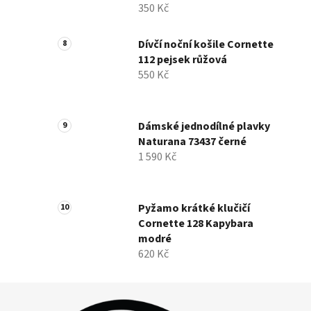
350 Kč
Dívčí noční košile Cornette
112 pejsek růžová
550 Kč
Dámské jednodílné plavky
Naturana 73437 černé
1 590 Kč
Pyžamo krátké klučičí
Cornette 128 Kapybara
modré
620 Kč
Z