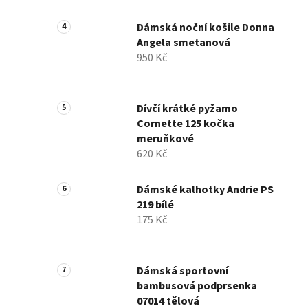
Dámská noční košile Donna
Angela smetanová
950 Kč
Dívčí krátké pyžamo
Cornette 125 kočka
meruňkové
620 Kč
Dámské kalhotky Andrie PS
219 bílé
175 Kč
Dámská sportovní
bambusová podprsenka
07014 tělová