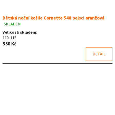
Dětská noční košile Cornette 548 pejsci oranžová
SKLADEM
Průměrné
hodnocení
Velikosti skladem:
produktu
110-116
je
350 Kč
4,7
z
DETAIL
5
hvězdiček.