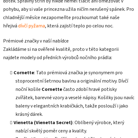
dotek. Správný střih by nikde neměl tlačit ani omezovat v
y
v
pohybu, aby si vaše princezna užila ničím nerušený spánek. Pro
ý
chladnější měsíce nezapomeňte prozkoumat také naše
p
hřejivá
dívčí pyžama
, která zajistí teplo po celou noc.
i
s
Prémiové značky v naší nabídce
u
Zakládáme si na ověřené kvalitě, proto v této kategorii
najdete modely od předních výrobců nočního prádla:
Cornette
: Tato prémiová značka je synonymem pro
stoprocentní šetrnou bavlnu a originální motivy. Dívčí
noční košile
Cornette
často zdobí hravé potisky
zvířátek, barevné vzory a veselé nápisy. Košilky jsou navíc
baleny v elegantních krabičkách, takže poslouží i jako
krásný dárek.
Vienetta (Vienetta Secret)
: Oblíbený výrobce, který
nabízí skvělý poměr ceny a kvality.