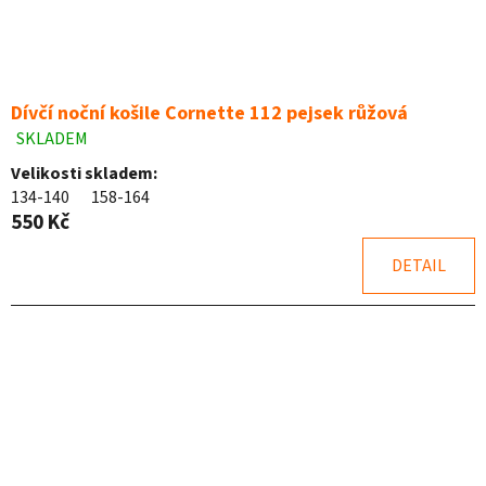
Dívčí noční košile Cornette 112 pejsek růžová
SKLADEM
Průměrné
hodnocení
Velikosti skladem:
produktu
134-140
158-164
je
550 Kč
4,9
z
DETAIL
5
hvězdiček.