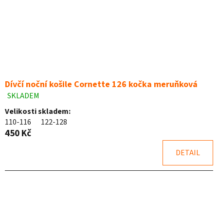
Dívčí noční košile Cornette 126 kočka meruňková
SKLADEM
Průměrné
hodnocení
Velikosti skladem:
produktu
110-116
122-128
je
450 Kč
5,0
z
DETAIL
5
hvězdiček.