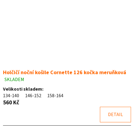
Holčičí noční košile Cornette 126 kočka meruňková
SKLADEM
Průměrné
hodnocení
Velikosti skladem:
produktu
134-140
146-152
158-164
je
560 Kč
5,0
z
DETAIL
5
hvězdiček.