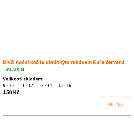
Dívčí noční košile s krátkým rukávem Kuře červená
SKLADEM
Průměrné
hodnocení
Velikosti skladem:
produktu
9 - 10
11 - 12
13 - 14
15 - 16
je
150 Kč
5,0
z
DETAIL
5
hvězdiček.