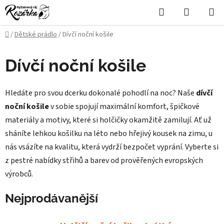
Přejít
Hledat
NÁKUPN
na
KOŠÍK
obsah
Domů
/
Dětské prádlo
/
Dívčí noční košile
P
Dívčí noční košile
o
s
Hledáte pro svou dcerku dokonalé pohodlí na noc? Naše
dívčí
t
noční košile
v sobie spojují maximální komfort, špičkové
r
materiály a motivy, které si holčičky okamžitě zamilují. Ať už
a
sháníte lehkou košilku na léto nebo hřejivý kousek na zimu, u
n
nás vsázíte na kvalitu, která vydrží bezpočet vyprání. Vyberte si
n
z pestré nabídky střihů a barev od prověřených evropských
í
výrobců.
p
a
Nejprodávanější
n
e