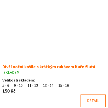
Dívčí noční košile s krátkým rukávem Kuře žlutá
SKLADEM
Průměrné
hodnocení
Velikosti skladem:
produktu
5 - 6
9 - 10
11 - 12
13 - 14
15 - 16
je
150 Kč
5,0
z
DETAIL
5