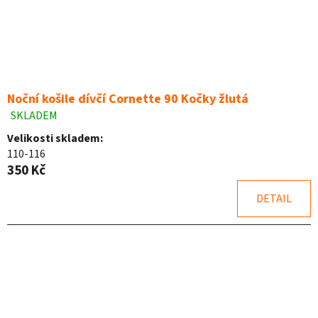
Noční košile dívčí Cornette 90 Kočky žlutá
SKLADEM
Průměrné
hodnocení
Velikosti skladem:
produktu
110-116
je
350 Kč
5,0
z
DETAIL
5
hvězdiček.