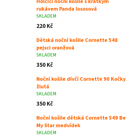
Holčičí noční košile s krátkým
l
rukávem Panda lososová
SKLADEM
220 Kč
Dětská noční košile Cornette 548
pejsci oranžová
SKLADEM
350 Kč
Noční košile dívčí Cornette 90 Kočky
žlutá
SKLADEM
350 Kč
Noční košile dětská Cornette 549 Be
My Star medvídek
SKLADEM