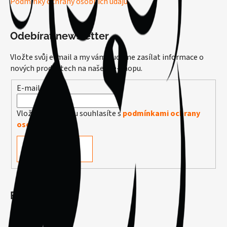
Podmínky ochrany osobních údajů
Odebírat newsletter
Vložte svůj e-mail a my vám budeme zasílat informace o
nových produktech na našem e-shopu.
E-mail
Vložením e-mailu souhlasíte s
podmínkami ochrany
osobních údajů
PŘIHLÁSIT SE
Facebook