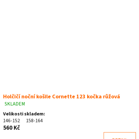
Holčičí noční košile Cornette 123 kočka růžová
SKLADEM
Průměrné
hodnocení
Velikosti skladem:
produktu
146-152
158-164
je
560 Kč
5,0
z