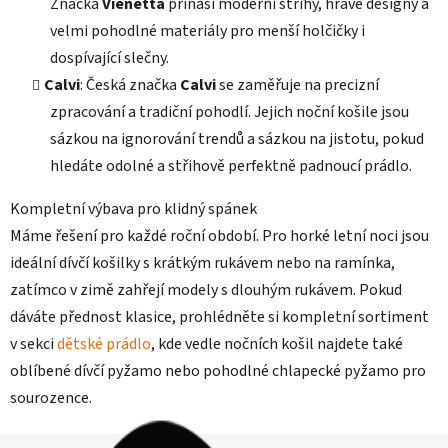
Značka
Vienetta
přináší moderní střihy, hravé designy a
velmi pohodlné materiály pro menší holčičky i
dospívající slečny.
Calvi
: Česká značka
Calvi
se zaměřuje na precizní
zpracování a tradiční pohodlí. Jejich noční košile jsou
sázkou na ignorování trendů a sázkou na jistotu, pokud
hledáte odolné a střihově perfektně padnoucí prádlo.
Kompletní výbava pro klidný spánek
Máme řešení pro každé roční období. Pro horké letní noci jsou
ideální dívčí košilky s krátkým rukávem nebo na ramínka,
zatímco v zimě zahřejí modely s dlouhým rukávem. Pokud
dáváte přednost klasice, prohlédněte si kompletní sortiment
v sekci
dětské prádlo
, kde vedle nočních košil najdete také
oblíbené dívčí pyžamo nebo pohodlné chlapecké pyžamo pro
sourozence.
Z