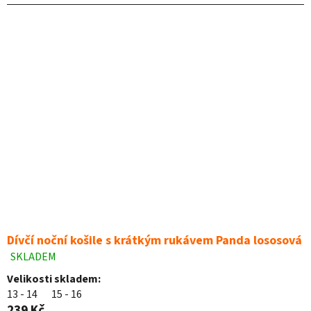
hvězdiček.
Dívčí noční košile s krátkým rukávem Panda lososová
SKLADEM
Průměrné
hodnocení
Velikosti skladem:
produktu
13 - 14
15 - 16
je
239 Kč