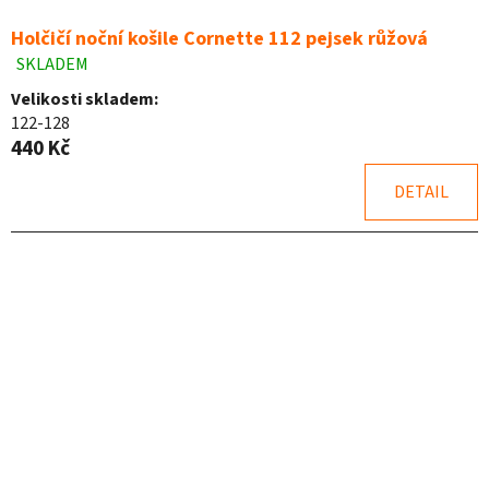
ů
Holčičí noční košile Cornette 112 pejsek růžová
SKLADEM
Průměrné
hodnocení
Velikosti skladem:
produktu
122-128
je
440 Kč
5,0
z
DETAIL
5
hvězdiček.