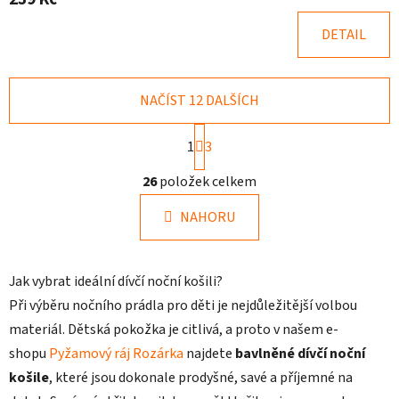
4,4
z
DETAIL
5
hvězdiček.
NAČÍST 12 DALŠÍCH
S
1
3
t
r
O
26
položek celkem
á
v
n
l
k
NAHORU
á
o
d
v
a
á
Jak vybrat ideální dívčí noční košili?
c
n
í
í
Při výběru nočního prádla pro děti je nejdůležitější volbou
p
materiál. Dětská pokožka je citlivá, a proto v našem e-
r
shopu
Pyžamový ráj Rozárka
najdete
bavlněné dívčí noční
v
košile
, které jsou dokonale prodyšné, savé a příjemné na
k