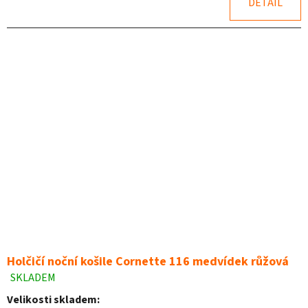
DETAIL
5
hvězdiček.
Holčičí noční košile Cornette 116 medvídek růžová
SKLADEM
Průměrné
hodnocení
Velikosti skladem: