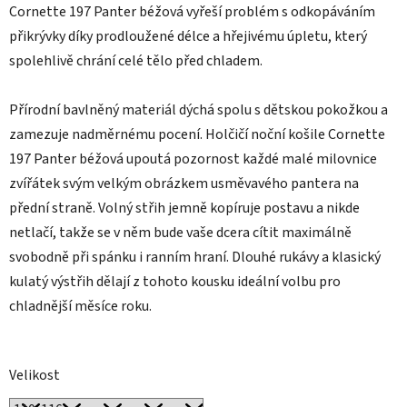
Cornette 197 Panter béžová vyřeší problém s odkopáváním
přikrývky díky prodloužené délce a hřejivému úpletu, který
spolehlivě chrání celé tělo před chladem.
Přírodní bavlněný materiál dýchá spolu s dětskou pokožkou a
zamezuje nadměrnému pocení. Holčičí noční košile Cornette
197 Panter béžová upoutá pozornost každé malé milovnice
zvířátek svým velkým obrázkem usměvavého pantera na
přední straně. Volný střih jemně kopíruje postavu a nikde
netlačí, takže se v něm bude vaše dcera cítit maximálně
svobodně při spánku i ranním hraní. Dlouhé rukávy a klasický
kulatý výstřih dělají z tohoto kousku ideální volbu pro
chladnější měsíce roku.
Velikost