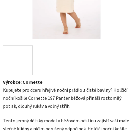
Výrobce: Cornette
Kupujete pro dceru hřejivé noční prádlo z čisté bavlny? Holčičí
noční košile Cornette 197 Panter béžová přináší roztomilý
potisk, dlouhý rukáv a volný střih.
Tento jemný dětský model v béžovém odstínu zajistí vaší malé
slečně klidný a ničím nerušený odpočinek. Holčičí noční košile