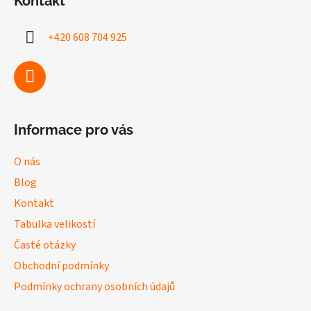
Kontakt
p
a
+420 608 704 925
t
í
Informace pro vás
O nás
Blog
Kontakt
Tabulka velikostí
Časté otázky
Obchodní podmínky
Podmínky ochrany osobních údajů