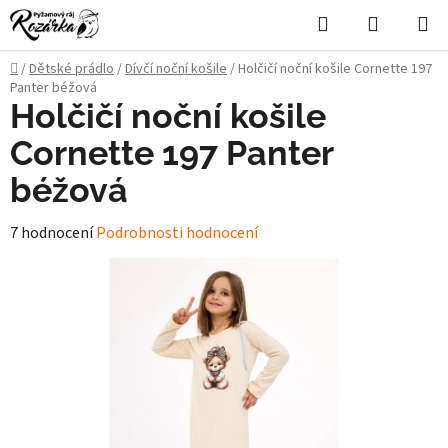
Přejít
Hledat
NÁKUPN
na
KOŠÍK
obsah
Domů
/
Dětské prádlo
/
Dívčí noční košile
/
Holčičí noční košile Cornette 197
Panter béžová
Holčičí noční košile
Cornette 197 Panter
béžová
Průměrné
7 hodnocení
Podrobnosti hodnocení
hodnocení
produktu
je
5,0
z
5
hvězdiček.