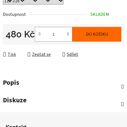
Dostupnost
SKLADEM
480 Kč
DO KOŠÍKU
Měrná cena:
Tisk
Zeptat se
Sdílet
Popis
Diskuze
Z
á