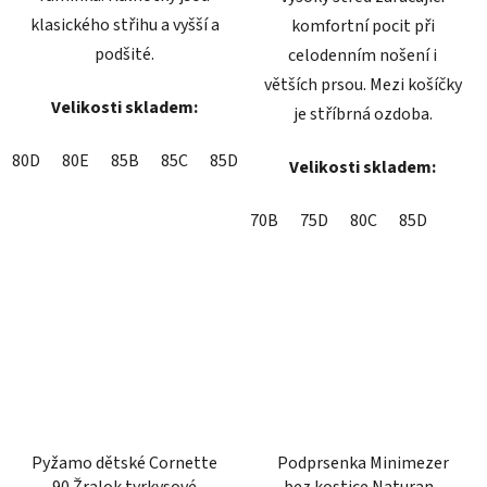
klasického střihu a vyšší a
komfortní pocit při
podšité.
celodenním nošení i
větších prsou. Mezi košíčky
Velikosti skladem:
je stříbrná ozdoba.
80D
80E
85B
85C
85D
85E
90B
90D
90E
95B
Velikosti skladem:
70B
75D
80C
85D
Pyžamo dětské Cornette
Podprsenka Minimezer
90 Žralok tyrkysové
bez kostice Naturana