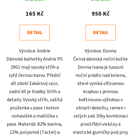
hodnocení
hodnocení
produktu
produktu
165 Kč
950 Kč
je
je
5,0
4,7
DETAIL
DETAIL
z
z
5
5
Výrobce: Andrie
Výrobce: Donna
hvězdiček.
hvězdiček.
Dámské kalhotky Andrie PS
Černá dámská noční košile
2901 mají vysoký střih a
Donna Ivana je luxusní
sytě černou barvu. Přední
noční prádlo nad kolena,
díl zdobí žakárový vzor,
které vyniká síťovanou
zadní díl je hladký. Střih a
krajkou s jemnou
detaily: Vysoký střih, zašitá
květinovou výšivkou v
pruženka v pase i kolem
oblasti dekoltu, ramen i
nohaviček a mašlička v
celých zad. Díky kombinaci
pase. Materiál: 82% bavlna,
prvotřídní viskózy a
12% polyamid (Tactel) a
elastické gumičky pod prsy