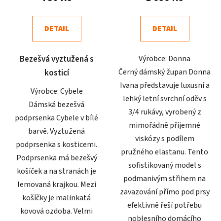
je
je
5,0
4,9
DETAIL
DETAIL
z
z
5
5
Bezešvá vyztužená s
Výrobce: Donna
hvězdiček.
hvězdiček.
Černý dámský župan Donna
kosticí
Ivana představuje luxusní a
Výrobce: Cybele
lehký letní svrchní oděv s
Dámská bezešvá
3/4 rukávy, vyrobený z
podprsenka Cybele v bílé
mimořádně příjemné
barvě. Vyztužená
viskózy s podílem
podprsenka s kosticemi.
pružného elastanu. Tento
Podprsenka má bezešvý
sofistikovaný model s
košíček a na stranách je
podmanivým střihem na
lemovaná krajkou. Mezi
zavazování přímo pod prsy
košíčky je malinkatá
efektivně řeší potřebu
kovová ozdoba. Velmi
noblesního domácího