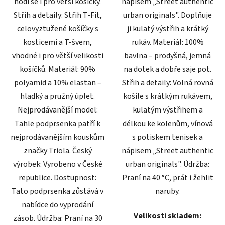
hodí se i pro větší košíčky.
nápisem „Street authentic
Střih a detaily: Střih T-Fit,
urban originals". Doplňuje
celovyztužené košíčky s
ji kulatý výstřih a krátký
kosticemi a T-švem,
rukáv. Materiál: 100%
vhodné i pro větší velikosti
bavlna – prodyšná, jemná
košíčků. Materiál: 90%
na dotek a dobře saje pot.
polyamid a 10% elastan –
Střih a detaily: Volná rovná
hladký a pružný úplet.
košile s krátkým rukávem,
Nejprodávanější model:
kulatým výstřihem a
Tahle podprsenka patří k
délkou ke kolenům, vínová
nejprodávanějším kouskům
s potiskem tenisek a
značky Triola. Český
nápisem „Street authentic
výrobek: Vyrobeno v České
urban originals". Údržba:
republice. Dostupnost:
Praní na 40 °C, prát i žehlit
Tato podprsenka zůstává v
naruby.
nabídce do vyprodání
Velikosti skladem:
zásob. Údržba: Praní na 30