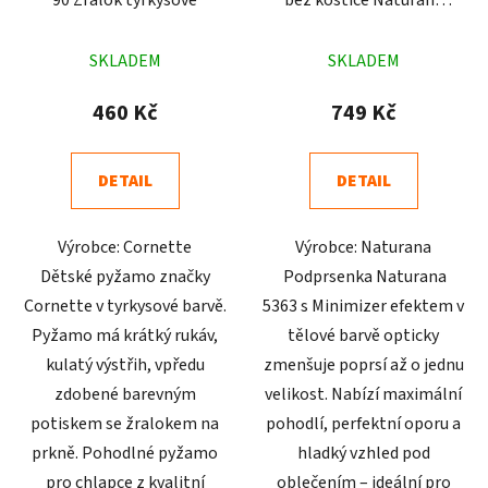
5363 tělová
Průměrné
Průměrné
SKLADEM
SKLADEM
hodnocení
hodnocení
produktu
produktu
460 Kč
749 Kč
je
je
5,0
4,8
DETAIL
DETAIL
z
z
5
5
Výrobce: Cornette
Výrobce: Naturana
hvězdiček.
hvězdiček.
Dětské pyžamo značky
Podprsenka Naturana
Cornette v tyrkysové barvě.
5363 s Minimizer efektem v
Pyžamo má krátký rukáv,
tělové barvě opticky
kulatý výstřih, vpředu
zmenšuje poprsí až o jednu
zdobené barevným
velikost. Nabízí maximální
potiskem se žralokem na
pohodlí, perfektní oporu a
prkně. Pohodlné pyžamo
hladký vzhled pod
pro chlapce z kvalitní
oblečením – ideální pro