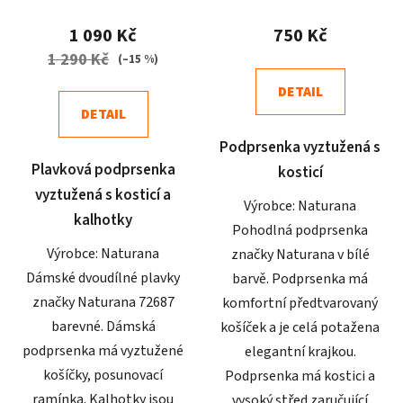
hodnocení
hodnocení
produktu
produktu
1 090 Kč
750 Kč
je
je
1 290 Kč
(–15 %)
4,0
5,0
DETAIL
z
z
DETAIL
5
5
Podprsenka vyztužená s
hvězdiček.
hvězdiček.
Plavková podprsenka
kosticí
vyztužená s kosticí a
Výrobce: Naturana
kalhotky
Pohodlná podprsenka
Výrobce: Naturana
značky Naturana v bílé
Dámské dvoudílné plavky
barvě. Podprsenka má
značky Naturana 72687
komfortní předtvarovaný
barevné. Dámská
košíček a je celá potažena
podprsenka má vyztužené
elegantní krajkou.
košíčky, posunovací
Podprsenka má kostici a
ramínka. Kalhotky jsou
vysoký střed zaručující