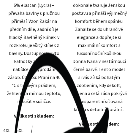
6% elastan (Lycra) –
dokonale tvaruje ženskou
převaha bavlny s pružnou
postavu a přináší výjimečný
příměsí. Vzor: Žakár na
komfort během spánku.
předním díle, zadní díl je
Zahalte se do uhrančivé
hladký. Bavlněný klínek: v
elegance a dopřejte si
rozkroku je všitý klínek z
maximální komfort s
bavlny. Dostupnost: Tyto
luxusní noční košilkou
kalhotky zůstávají v
Donna Ivana v nestárnoucí
nabídce do vyprodání
černé barvě. Tento model
zásob. Údržba: Praní na 40
si vás získá bohatým
°C s tmavým prádlem,
zdobením, kdy dekolt,
žehlení na mírnou teplotu,
ramena a celá záda pokrývá
nesušit v sušičce.
transparentní síťovaná
krajka s detailní florální...
Velikosti skladem:
Velikosti skladem:
4XL
5XL