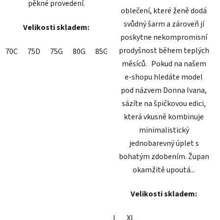
pěkné provedení.
oblečení, které ženě dodá
svůdný šarm a zároveň jí
Velikosti skladem:
poskytne nekompromisní
prodyšnost během teplých
70C
75D
75G
80G
85G
měsíců. Pokud na našem
e-shopu hledáte model
pod názvem Donna Ivana,
sázíte na špičkovou edici,
která vkusně kombinuje
minimalistický
jednobarevný úplet s
bohatým zdobením. Župan
okamžitě upoutá...
Velikosti skladem:
L
XL