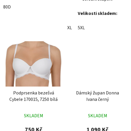
80D
Velikosti skladem:
XL
5XL
Podprsenka bezešvá
Dámský župan Donna
Cybele 170015, 7250 bílá
Ivana černý
Průměrné
Průměrné
SKLADEM
SKLADEM
hodnocení
hodnocení
produktu
produktu
750 Kč
1 090 Kč