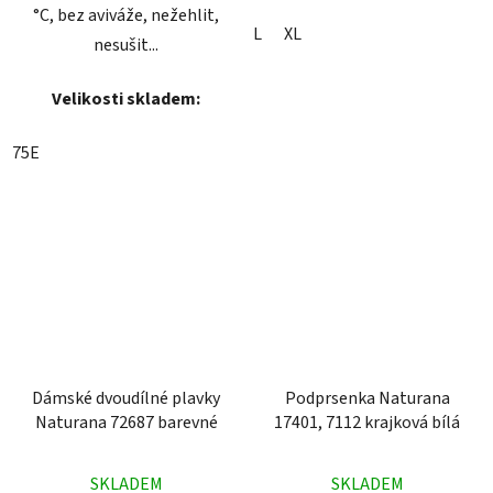
°C, bez aviváže, nežehlit,
L
XL
nesušit...
Velikosti skladem:
75E
Dámské dvoudílné plavky
Podprsenka Naturana
Naturana 72687 barevné
17401, 7112 krajková bílá
Průměrné
Průměrné
SKLADEM
SKLADEM