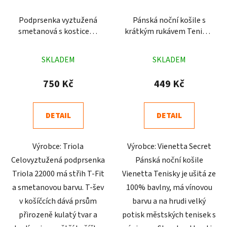
Podprsenka vyztužená
Pánská noční košile s
smetanová s kosticemi
krátkým rukávem Tenisky
Triola 22000
vínová
Průměrné
Průměrné
SKLADEM
SKLADEM
hodnocení
hodnocení
produktu
produktu
750 Kč
449 Kč
je
je
5,0
4,4
DETAIL
DETAIL
z
z
5
5
Výrobce: Triola
Výrobce: Vienetta Secret
hvězdiček.
hvězdiček.
Celovyztužená podprsenka
Pánská noční košile
Triola 22000 má střih T-Fit
Vienetta Tenisky je ušitá ze
a smetanovou barvu. T-šev
100% bavlny, má vínovou
v košíčcích dává prsům
barvu a na hrudi velký
přirozeně kulatý tvar a
potisk městských tenisek s