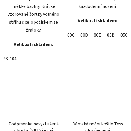
měkké bavlny. Krátké
každodenní nošení.
vzorované šortky volného
Velikosti skladem:
střihu s celopotiskem se
žraloky.
80C
80D
80E
85B
85C
Velikosti skladem:
98-104
Podprsenka nevyztužená
Dámská noční košile Tess
s kosticí 8K15 černá
plus červená