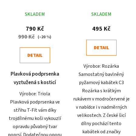
modročervený
Průměrné
Průměrné
SKLADEM
SKLADEM
hodnocení
hodnocení
produktu
produktu
790 Kč
495 Kč
je
je
990 Kč
(–20 %)
4,5
4,5
DETAIL
z
z
DETAIL
5
5
Výrobce: Rozárka
hvězdiček.
hvězdiček.
Plavková podprsenka
Samostatný bavlněný
vyztužená s kosticí
pyžamový kabátek C3
Rozárka s krátkým
Výrobce: Triola
rukávem v modročervené je
Plavková podprsenka ve
v nabídce i v nadměrných
střihu T-Fit vám díky
velikostech. Z české šicí
trojdílnému koši vykouzlí
dílny pochází tento
opravdu půvabný tvar
kabátek od značky
poprsí. Dodatečnou oporu