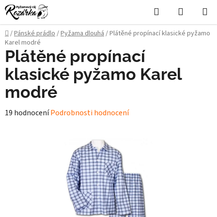
Přejít
Hledat
NÁKUPN
na
KOŠÍK
obsah
Domů
/
Pánské prádlo
/
Pyžama dlouhá
/
Plátěné propínací klasické pyžamo
Karel modré
Plátěné propínací
klasické pyžamo Karel
modré
Průměrné
19 hodnocení
Podrobnosti hodnocení
hodnocení
produktu
je
4,5
z
5
hvězdiček.