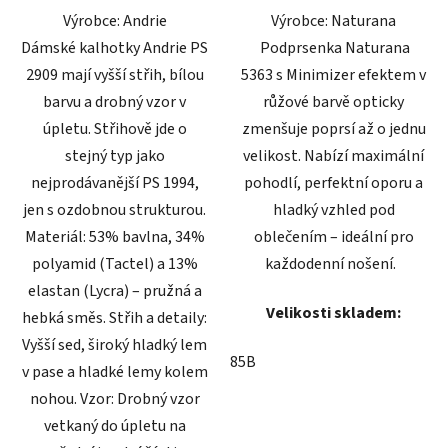
Výrobce: Andrie
Výrobce: Naturana
hvězdiček.
hvězdiček.
Dámské kalhotky Andrie PS
Podprsenka Naturana
2909 mají vyšší střih, bílou
5363 s Minimizer efektem v
barvu a drobný vzor v
růžové barvě opticky
úpletu. Střihově jde o
zmenšuje poprsí až o jednu
stejný typ jako
velikost. Nabízí maximální
nejprodávanější PS 1994,
pohodlí, perfektní oporu a
jen s ozdobnou strukturou.
hladký vzhled pod
Materiál: 53% bavlna, 34%
oblečením – ideální pro
polyamid (Tactel) a 13%
každodenní nošení.
elastan (Lycra) – pružná a
Velikosti skladem:
hebká směs. Střih a detaily:
Vyšší sed, široký hladký lem
85B
v pase a hladké lemy kolem
nohou. Vzor: Drobný vzor
vetkaný do úpletu na