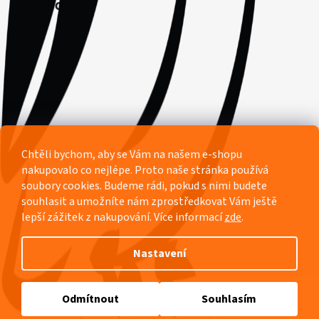
Facebook
Chtěli bychom, aby se Vám na našem e-shopu
nakupovalo co nejlépe. Proto naše stránka používá
soubory cookies. Budeme rádi, pokud s nimi budete
souhlasit a umožníte nám zprostředkovat Vám ještě
lepší zážitek z nakupování.
Více informací
zde
.
Nastavení
Vytvořil Shoptet
Odmítnout
Souhlasím
Copyright 2026
Pyžamový ráj Rozárka
. Všechna práva