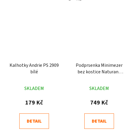
Kalhotky Andrie PS 2909
Podprsenka Minimezer
bílé
bez kostice Naturana
5363 růžová
Průměrné
Průměrné
SKLADEM
SKLADEM
hodnocení
hodnocení
produktu
produktu
179 Kč
749 Kč
je
je
5,0
5,0
DETAIL
DETAIL
z
z
5
5