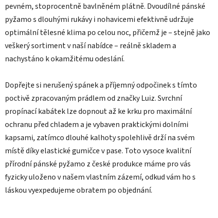
pevném, stoprocentně bavlněném plátně. Dvoudílné pánské
pyžamo s dlouhými rukávy i nohavicemi efektivně udržuje
optimální tělesné klima po celou noc, přičemž je – stejně jako
veškerý sortiment v naší nabídce – reálně skladem a
nachystáno k okamžitému odeslání.
Dopřejte si nerušený spánek a příjemný odpočinek s tímto
poctivě zpracovaným prádlem od značky Luiz. Svrchní
propínací kabátek lze dopnout až ke krku pro maximální
ochranu před chladem a je vybaven praktickými dolními
kapsami, zatímco dlouhé kalhoty spolehlivě drží na svém
místě díky elastické gumičce v pase. Toto vysoce kvalitní
přírodní pánské pyžamo z české produkce máme pro vás
fyzicky uloženo v našem vlastním zázemí, odkud vám ho s
láskou vyexpedujeme obratem po objednání.