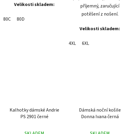
Velikosti skladem:
příjemný, zaručující
potěšení z nošení.
80C
80D
Velikosti skladem:
4XL
6XL
Kalhotky dámské Andrie
Dámská noční košile
PS 2901 černé
Donna Ivana černá
Průměrné
Průměrné
SKLADEM
SKLADEM