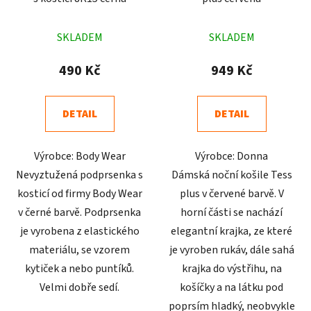
Průměrné
Průměrné
SKLADEM
SKLADEM
hodnocení
hodnocení
produktu
produktu
490 Kč
949 Kč
je
je
4,9
5,0
DETAIL
DETAIL
z
z
5
5
Výrobce: Body Wear
Výrobce: Donna
hvězdiček.
hvězdiček.
Nevyztužená podprsenka s
Dámská noční košile Tess
kosticí od firmy Body Wear
plus v červené barvě. V
v černé barvě. Podprsenka
horní části se nachází
je vyrobena z elastického
elegantní krajka, ze které
materiálu, se vzorem
je vyroben rukáv, dále sahá
kytiček a nebo puntíků.
krajka do výstřihu, na
Velmi dobře sedí.
košíčky a na látku pod
poprsím hladký, neobvykle