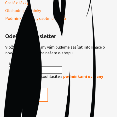
Časté otázky
Obchodní podmínky
Podmínky ochrany osobních údajů
Odebírat newsletter
Vložte svůj e-mail a my vám budeme zasílat informace o
nových produktech na našem e-shopu.
E-mail
Vložením e-mailu souhlasíte s
podmínkami ochrany
osobních údajů
PŘIHLÁSIT SE