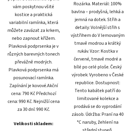
Rozárka. Materiál: 100%
vám poskytnou všité
bavlna – prodyšná, lehká a
kostice a praktická
jemná na dotek. Střih a
variabilní ramínka, která
detaily: Volnější střih s
můžete zavázat za krkem,
výstřihem do V lemovaným
nebo zapnout křížem.
tmavě modrou a krátký
Plavková podprsenka je v
rukáv. Vzor: Kostka v
různých barevných tonech
červené, tmavě modré a
převážně modrých.
bílé po celé ploše. Český
Plavková podprsenka má
výrobek: Vyrobeno v České
posunovací ramínka.
republice. Dostupnost:
Zapínání je kovové.Akční
Tento kabátek patří do
cena: 790 Kč Předchozí
limitované kolekce a
cena: 990 Kč. Nejnižší cena
prodává se do vyprodání
za 30 dní: 990 Kč.
zásob. Údržba: Praní na 40
°C naruby, žehlení na
Velikosti skladem:
střední stupeň.