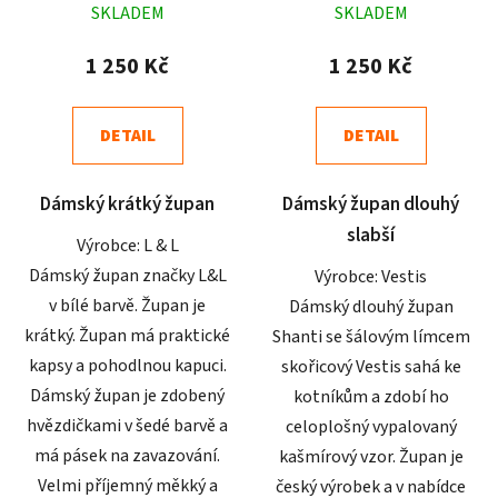
SKLADEM
SKLADEM
hodnocení
hodnocení
produktu
produktu
1 250 Kč
1 250 Kč
je
je
4,9
4,9
DETAIL
DETAIL
z
z
5
5
Dámský krátký župan
Dámský župan dlouhý
hvězdiček.
hvězdiček.
slabší
Výrobce: L & L
Dámský župan značky L&L
Výrobce: Vestis
v bílé barvě. Župan je
Dámský dlouhý župan
krátký. Župan má praktické
Shanti se šálovým límcem
kapsy a pohodlnou kapuci.
skořicový Vestis sahá ke
Dámský župan je zdobený
kotníkům a zdobí ho
hvězdičkami v šedé barvě a
celoplošný vypalovaný
má pásek na zavazování.
kašmírový vzor. Župan je
Velmi příjemný měkký a
český výrobek a v nabídce