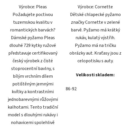
Výrobce: Pleas
Výrobce: Cornette
hvězdiček.
hvězdiček.
Požadujete poctivou
Dětské chlapecké pyžamo
tuzemskou kvalitu v
značky Cornette v zelené
romantických barvách?
barvě. Pyžamo má krátký
Dámské pyžamo Pleas
rukáv, kulatý výstřih.
dlouhé 729 kytky ružové
Pyžamo má na tričku
představuje certifikovaný
obrázky aut. Kraťasy jsou z
český výrobek z čisté
celopotisku s auty.
stoprocentní bavlny, s
Velikosti skladem:
bílým vrchním dílem
potištěným jemnými
86-92
kvítky a kontrastními
jednobarevnými růžovými
kalhotami. Tento tradiční
model s dlouhými rukávy i
nohavicemi spolehlivě