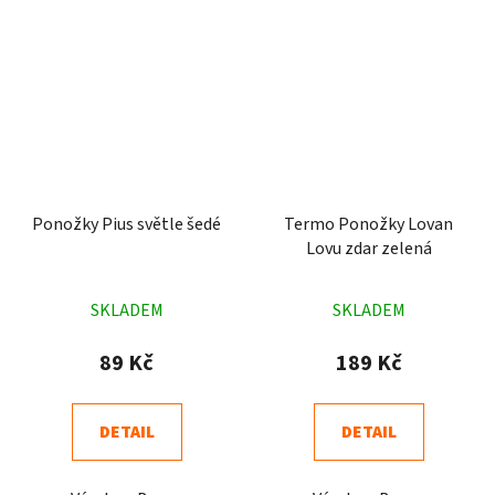
Ponožky Pius světle šedé
Termo Ponožky Lovan
Lovu zdar zelená
Průměrné
Průměrné
SKLADEM
SKLADEM
hodnocení
hodnocení
produktu
produktu
89 Kč
189 Kč
je
je
4,9
4,3
DETAIL
DETAIL
z
z
5
5