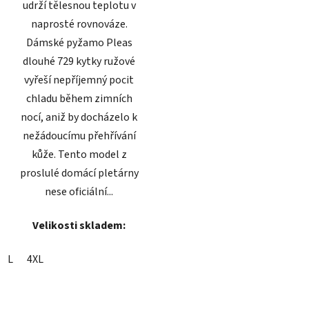
udrží tělesnou teplotu v
naprosté rovnováze.
Dámské pyžamo Pleas
dlouhé 729 kytky ružové
vyřeší nepříjemný pocit
chladu během zimních
nocí, aniž by docházelo k
nežádoucímu přehřívání
kůže. Tento model z
proslulé domácí pletárny
nese oficiální...
Velikosti skladem:
L
4XL