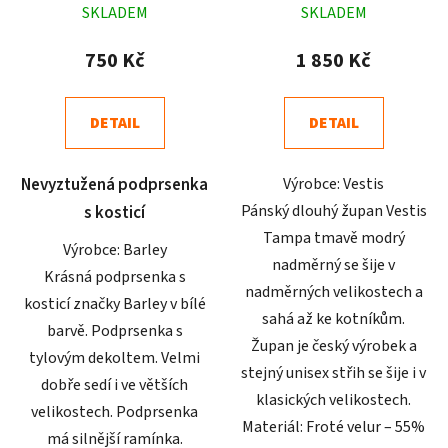
SKLADEM
SKLADEM
hodnocení
hodnocení
produktu
produktu
750 Kč
1 850 Kč
je
je
5,0
4,3
DETAIL
DETAIL
z
z
5
5
Nevyztužená podprsenka
Výrobce: Vestis
hvězdiček.
hvězdiček.
Pánský dlouhý župan Vestis
s kosticí
Tampa tmavě modrý
Výrobce: Barley
nadměrný se šije v
Krásná podprsenka s
nadměrných velikostech a
kosticí značky Barley v bílé
sahá až ke kotníkům.
barvě. Podprsenka s
Župan je český výrobek a
tylovým dekoltem. Velmi
stejný unisex střih se šije i v
dobře sedí i ve větších
klasických velikostech.
velikostech. Podprsenka
Materiál: Froté velur – 55%
má silnější ramínka.