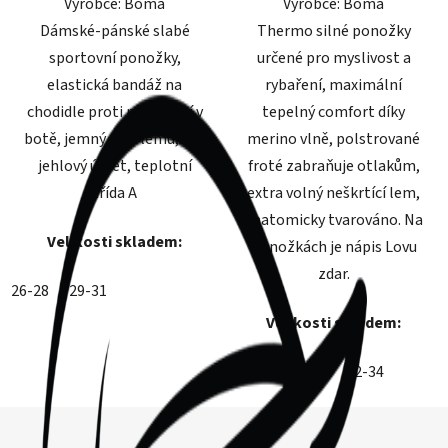
Výrobce: Boma
Výrobce: Boma
hvězdiček.
hvězdiček.
Dámské-pánské slabé
Thermo silné ponožky
sportovní ponožky,
určené pro myslivost a
elastická bandáž na
rybaření, maximální
chodidle proti přetočení v
tepelný comfort díky
botě, jemný svěr lemu, 200
merino vlně, polstrované
jehlový úplet, teplotní
froté zabraňuje otlakům,
třída A
extra volný neškrtící lem,
anatomicky tvarováno. Na
Velikosti skladem:
ponožkách je nápis Lovu
zdar.
26-28
29-31
Velikosti skladem:
26-28
29-31
32-34
Z
á