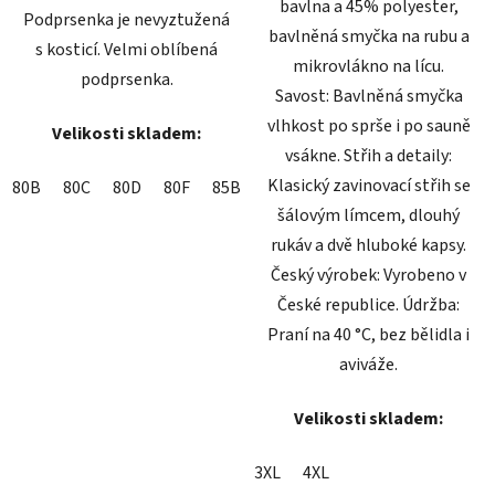
bavlna a 45% polyester,
Podprsenka je nevyztužená
bavlněná smyčka na rubu a
s kosticí. Velmi oblíbená
mikrovlákno na lícu.
podprsenka.
Savost: Bavlněná smyčka
vlhkost po sprše i po sauně
Velikosti skladem:
vsákne. Střih a detaily:
Klasický zavinovací střih se
80B
80C
80D
80F
85B
85D
85E
90B
90C
90D
šálovým límcem, dlouhý
rukáv a dvě hluboké kapsy.
Český výrobek: Vyrobeno v
České republice. Údržba:
Praní na 40 °C, bez bělidla i
aviváže.
Velikosti skladem:
3XL
4XL