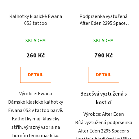
Kalhotky klasické Ewana
Podprsenka vyztužená
053 tattoo
After Eden 2295 Spacer
bílá
Průměrné
Průměrné
SKLADEM
SKLADEM
hodnocení
hodnocení
produktu
produktu
260 Kč
790 Kč
je
je
4,9
5,0
DETAIL
DETAIL
z
z
5
5
Výrobce: Ewana
Bezešvá vyztužená s
hvězdiček.
hvězdiček.
Dámské klasické kalhotky
kosticí
Ewana 053 v tattoo barvě.
Výrobce: After Eden
Kalhotky mají klasický
Bílá vyztužená podprsenka
střih, výrazný vzor a na
After Eden 2295 Spacer s
horním lemu mašlčku.