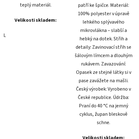
teplý materiál.
patří ke špičce. Materiál:
100% polyester v úpravě
Velikosti skladem:
lehkého splývavého
mikrovlákna – slabší a
L
hebký na dotek. Střih a
detaily: Zavinovací střih se
šálovým límcem a dlouhým
rukávem. Zavazování:
Opasek ze stejné látky si v
pase zavážete na mašli.
Český výrobek: Vyrobeno v
České republice. Údržba:
Praní do 40 °C na jemný
cyklus, župan bleskově
schne.
Velikosti skladem: