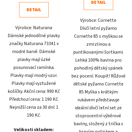
DETAIL
z
z
DETAIL
5
5
Výrobce: Cornette
hvězdiček.
hvězdiček.
Výrobce: Naturana
Dívčí letní pyžamo
Dámské jednodílné plavky
Cornette 85 s myškou se
značky Naturana 73341 v
zmrzlinou a
modré barvě. Dámské
puntíkovanými šortkami.
plavky mají úzké
Lehká 100% bavlna pro
posunovací ramínka.
pohodlný dětský spánek
Plavky mají modrý vzor.
bez pocení. Koupit! Růžové
Plavky mají vyztužené
dětské pyžamo Cornette
košíčky. Akční cena: 990 Kč
85 Myška s krátkým
Předchozí cena: 1 190 Kč.
rukávem představuje
Nejnižší cena za 30 dní: 1
ideální dívčí letní set ze
190 Kč.
stoprocentní výběrové
bavlny, složený z trička s
Velikosti skladem:
hravým potiskem a