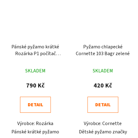
Pánské pyžamo krátké
Pyžamo chlapecké
Rozárka P1 počítač
Cornette 103 Bagr zelené
modré
Průměrné
Průměrné
SKLADEM
SKLADEM
hodnocení
hodnocení
produktu
produktu
790 Kč
420 Kč
je
je
4,4
5,0
DETAIL
DETAIL
z
z
5
5
Výrobce: Rozárka
Výrobce: Cornette
hvězdiček.
hvězdiček.
Pánské krátké pyžamo
Dětské pyžamo značky