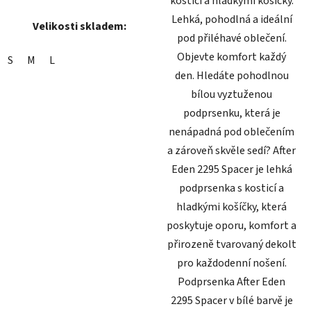
kosticí a hladkými košíčky.
Lehká, pohodlná a ideální
Velikosti skladem:
pod přiléhavé oblečení.
Objevte komfort každý
S
M
L
den. Hledáte pohodlnou
bílou vyztuženou
podprsenku, která je
nenápadná pod oblečením
a zároveň skvěle sedí? After
Eden 2295 Spacer je lehká
podprsenka s kosticí a
hladkými košíčky, která
poskytuje oporu, komfort a
přirozeně tvarovaný dekolt
pro každodenní nošení.
Podprsenka After Eden
2295 Spacer v bílé barvě je