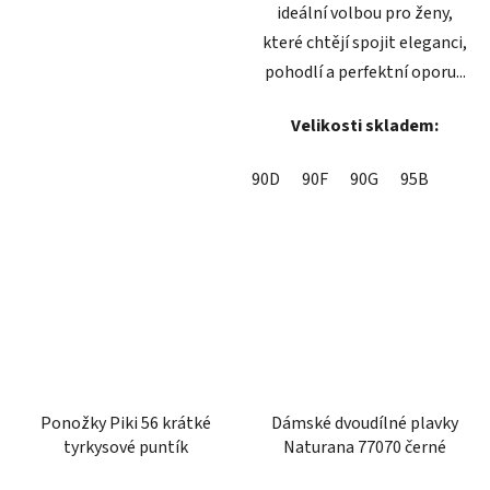
ideální volbou pro ženy,
které chtějí spojit eleganci,
pohodlí a perfektní oporu...
Velikosti skladem:
90D
90F
90G
95B
Ponožky Piki 56 krátké
Dámské dvoudílné plavky
tyrkysové puntík
Naturana 77070 černé
Průměrné
Průměrné