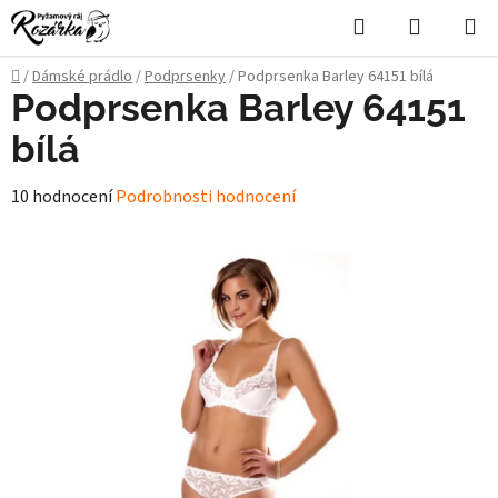
Přejít
Hledat
NÁKUPN
na
KOŠÍK
obsah
Domů
/
Dámské prádlo
/
Podprsenky
/
Podprsenka Barley 64151 bílá
Podprsenka Barley 64151
bílá
Průměrné
10 hodnocení
Podrobnosti hodnocení
hodnocení
produktu
je
5,0
z
5
hvězdiček.