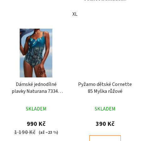
XL
Dámské jednodílné
Pyžamo dětské Cornette
plavky Naturana 73341
85 Myška růžové
modré
Průměrné
Průměrné
SKLADEM
SKLADEM
hodnocení
hodnocení
produktu
produktu
990 Kč
390 Kč
je
je
1 190 Kč
(až –23 %)
3,4
5,0