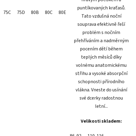
puntíkovaných kraťasů.
75C
75D
80B
80C
80E
85B
Tato vzdušná noční
souprava efektivně řeší
problém s nočním
přehříváním a nadměrným
pocením dětí během
teplých měsíců díky
volnému anatomickému
střihu a vysoké absorpční
schopnosti přírodního
vlákna. Vneste do usínání
své dcerky radostnou
letní...
Velikosti skladem: