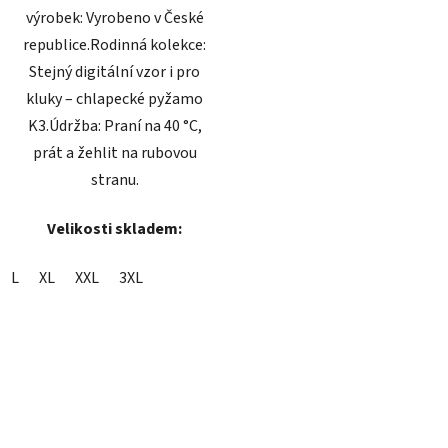
výrobek: Vyrobeno v České
republice.Rodinná kolekce:
Stejný digitální vzor i pro
kluky – chlapecké pyžamo
K3.Údržba: Praní na 40 °C,
prát a žehlit na rubovou
stranu.
Velikosti skladem:
L
XL
XXL
3XL