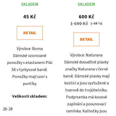
SKLADEM
SKLADEM
hodnocení
hodnocení
produktu
produktu
45 Kč
600 Kč
je
je
1 690 Kč
(–64 %)
4,9
5,0
DETAIL
z
z
DETAIL
5
5
Výrobce: Boma
hvězdiček.
hvězdiček.
Výrobce: Naturana
Dámské vzorované
Dámské dvoudílné plavky
ponožky s elastanem Piki
značky Naturana v černé
56 v tyrkysové barvě.
barvě. Dámské plavky mají
Ponožky mají vzor s
kostici a jsou vyztužené a
puntíky.
tvarově do trojúhelníku.
Velikosti skladem:
Podprsenka má kovové
zapínání a posunovací
26-28
ramínka. Kalhotky jsou