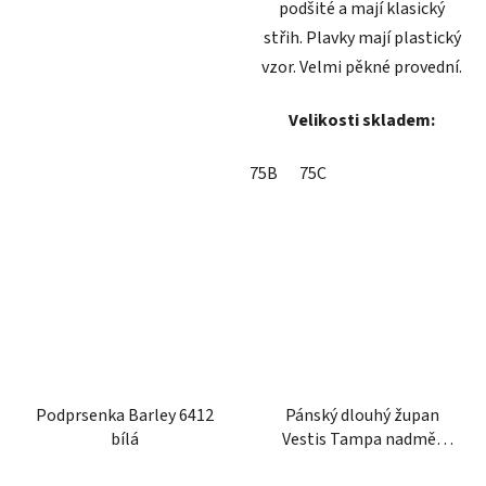
podšité a mají klasický
střih. Plavky mají plastický
vzor. Velmi pěkné provední.
Velikosti skladem:
75B
75C
Podprsenka Barley 6412
Pánský dlouhý župan
bílá
Vestis Tampa nadměr
tmavě modrý
Průměrné
Průměrné