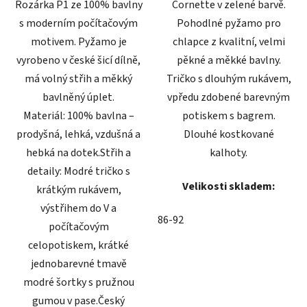
Rozárka P1 ze 100% bavlny
Cornette v zelené barvě.
s moderním počítačovým
Pohodlné pyžamo pro
motivem. Pyžamo je
chlapce z kvalitní, velmi
vyrobeno v české šicí dílně,
pěkné a měkké bavlny.
má volný střih a měkký
Tričko s dlouhým rukávem,
bavlněný úplet.
vpředu zdobené barevným
Materiál: 100% bavlna –
potiskem s bagrem.
prodyšná, lehká, vzdušná a
Dlouhé kostkované
hebká na dotek.Střih a
kalhoty.
detaily: Modré tričko s
Velikosti skladem:
krátkým rukávem,
výstřihem do V a
86-92
počítačovým
celopotiskem, krátké
jednobarevné tmavě
modré šortky s pružnou
gumou v pase.Český