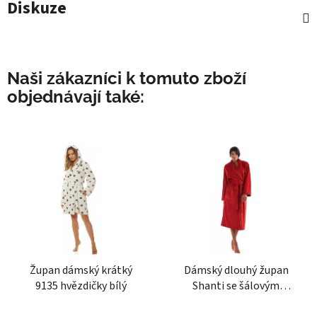
Diskuze
Naši zákazníci k tomuto zboží
objednávají také:
Župan dámský krátký
Dámský dlouhý župan
9135 hvězdičky bílý
Shanti se šálovým
límcem skořicový
Průměrné
Průměrné