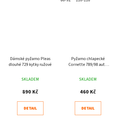
86-92
110-116
Dámské pyžamo Pleas
Pyžamo chlapecké
dlouhé 729 kytky ružové
Cornette 789/98 auto
zelené
Průměrné
Průměrné
SKLADEM
SKLADEM
hodnocení
hodnocení
produktu
produktu
890 Kč
460 Kč
je
je
4,8
5,0
DETAIL
DETAIL
z
z
5
5