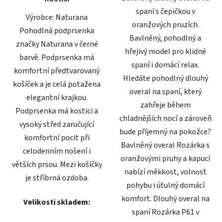
spaní s čepičkou v
Výrobce: Naturana
oranžových pruzích.
Pohodlná podprsenka
Bavlněný, pohodlný a
značky Naturana v černé
hřejivý model pro klidné
barvě. Podprsenka má
spaní i domácí relax.
komfortní předtvarovaný
Hledáte pohodlný dlouhý
košíček a je celá potažena
overal na spaní, který
elegantní krajkou.
zahřeje během
Podprsenka má kostici a
chladnějších nocí a zároveň
vysoký střed zaručující
bude příjemný na pokožce?
komfortní pocit při
Bavlněný overal Rozárka s
celodenním nošení i
oranžovými pruhy a kapucí
větších prsou. Mezi košíčky
nabízí měkkost, volnost
je stříbrná ozdoba.
pohybu i útulný domácí
komfort. Dlouhý overal na
Velikosti skladem:
spaní Rozárka P61 v