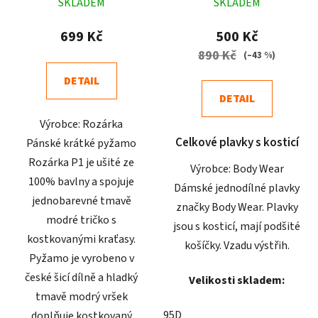
SKLADEM
SKLADEM
hodnocení
hodnocení
produktu
produktu
699 Kč
500 Kč
je
je
890 Kč
(–43 %)
4,9
4,9
DETAIL
z
z
DETAIL
5
5
Výrobce: Rozárka
hvězdiček.
hvězdiček.
Celkové plavky s kosticí
Pánské krátké pyžamo
Rozárka P1 je ušité ze
Výrobce: Body Wear
100% bavlny a spojuje
Dámské jednodílné plavky
jednobarevné tmavě
značky Body Wear. Plavky
modré tričko s
jsou s kosticí, mají podšité
kostkovanými kraťasy.
košíčky. Vzadu výstřih.
Pyžamo je vyrobeno v
české šicí dílně a hladký
Velikosti skladem:
tmavě modrý vršek
95D
doplňuje kostkovaný