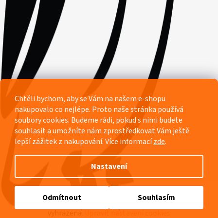
Chtěli bychom, aby se Vám na našem e-shopu
nakupovalo co nejlépe. Proto naše stránka používá
soubory cookies. Budeme rádi, pokud s nimi budete
souhlasit a umožníte nám zprostředkovat Vám ještě
lepší zážitek z nakupování.
Více informací
zde
.
Nastavení
Vytvořil Shoptet
Odmítnout
Souhlasím
Copyright 2026
Pyžamový ráj Rozárka
. Všechna práva
vyhrazena.
Upravit nastavení cookies