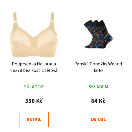
Podprsenka Naturana
Pánské Ponožky Wearel
86278 bez kostic tělová
kolo
Průměrné
Průměrné
SKLADEM
SKLADEM
hodnocení
hodnocení
produktu
produktu
550 Kč
84 Kč
je
je
4,9
4,9
DETAIL
DETAIL
z
z
5
5