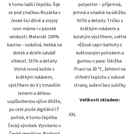
k tomu ladící čepičku. Šije
polyester – příjemná,
se pod značkou Rozárka v
jemná a snadná na údržbu.
české šicí dílně a stejný
Střih a detaily: Tričko s
vzor máme i v pánské
krátkým rukávem a
velikosti. Materiál: 100%
kulatým výstřihem, světle
bavlna – vzdušná, hebká na
růžové capri kalhoty s
dotek a dobře odvádí
květinovým potiskem a
vlhkost. Střih a detaily:
gumou v pase. Údržba:
Volná rovná košile s
Praní na 30 °C, žehlení na
krátkým rukávem,
střední teplotu z rubové
výstřihem do V s tmavším
strany, sušení bez sušičky.
lemem a délkou
Velikosti skladem:
uzpůsobenou výšce dítěte,
po celé ploše digitální IT
XXL
potisk, k tomu čepička.
Český výrobek: Vyrobeno v
České republice. Rodinná