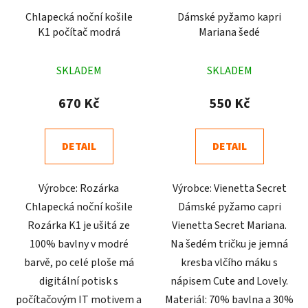
Chlapecká noční košile
Dámské pyžamo kapri
K1 počítač modrá
Mariana šedé
Průměrné
Průměrné
SKLADEM
SKLADEM
hodnocení
hodnocení
produktu
produktu
670 Kč
550 Kč
je
je
4,0
4,7
DETAIL
DETAIL
z
z
5
5
Výrobce: Rozárka
Výrobce: Vienetta Secret
hvězdiček.
hvězdiček.
Chlapecká noční košile
Dámské pyžamo capri
Rozárka K1 je ušitá ze
Vienetta Secret Mariana.
100% bavlny v modré
Na šedém tričku je jemná
barvě, po celé ploše má
kresba vlčího máku s
digitální potisk s
nápisem Cute and Lovely.
počítačovým IT motivem a
Materiál: 70% bavlna a 30%