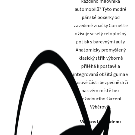
každého milovníka
automobilů? Tyto modré
pánské boxerky od
zavedené značky Cornette
oživuje veselý celoplošný
potisk s barevnými auty.
Anatomicky promyšlený
klasický střih výborně
přiléhá k postavě a
integrovaná obšitá guma v
pasové části bezpečně drží
na svém místě bez
nežádoucího škrcení.
Výběrový...
Velikosti skladem: