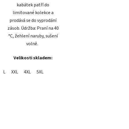
kabátek patří do
limitované kolekce a
prodává se do vyprodání
zásob. Údržba: Praní na 40
°C, žehlení naruby, sušení
volně.
Velikosti skladem:
L
XXL
4XL
5XL