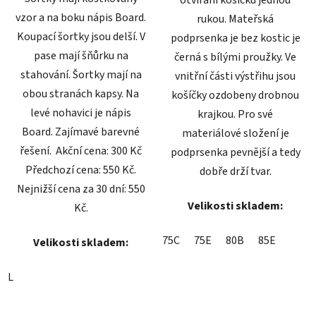
otvírání košíčků jednou
vzor a na boku nápis Board.
rukou. Mateřská
Koupací šortky jsou delší. V
podprsenka je bez kostic je
pase mají šňůrku na
černá s bílými proužky. Ve
stahování. Šortky mají na
vnitřní části výstřihu jsou
obou stranách kapsy. Na
košíčky ozdobeny drobnou
levé nohavici je nápis
krajkou. Pro své
Board. Zajímavé barevné
materiálové složení je
řešení. Akční cena: 300 Kč
podprsenka pevnější a tedy
Předchozí cena: 550 Kč.
dobře drží tvar.
Nejnižší cena za 30 dní: 550
Velikosti skladem:
Kč.
75C
75E
80B
85E
Velikosti skladem:
L