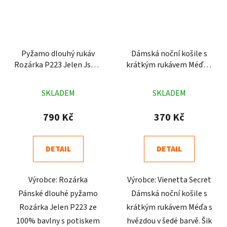
Pyžamo dlouhý rukáv
Dámská noční košile s
Rozárka P223 Jelen Jsem
krátkým rukávem Méďa s
stále v říji zelené
hvězdou šedá
Průměrné
Průměrné
SKLADEM
SKLADEM
hodnocení
hodnocení
produktu
produktu
790 Kč
370 Kč
je
je
4,8
4,8
DETAIL
DETAIL
z
z
5
5
Výrobce: Rozárka
Výrobce: Vienetta Secret
hvězdiček.
hvězdiček.
Pánské dlouhé pyžamo
Dámská noční košile s
Rozárka Jelen P223 ze
krátkým rukávem Méďa s
100% bavlny s potiskem
hvězdou v šedé barvě. Šik