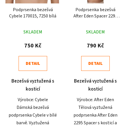
Podprsenka bezešvá
Podprsenka bezešvá
Cybele 170015, 7250 bílá
After Eden Spacer 2295
tělová
Průměrné
Průměrné
SKLADEM
SKLADEM
hodnocení
hodnocení
produktu
produktu
750 Kč
790 Kč
je
je
5,0
4,9
DETAIL
DETAIL
z
z
5
5
Bezešvá vyztužená s
Bezešvá vyztužená s
hvězdiček.
hvězdiček.
kosticí
kosticí
Výrobce: Cybele
Výrobce: After Eden
Dámská bezešvá
Tělová vyztužená
podprsenka Cybele v bílé
podprsenka After Eden
barvě. Vyztužená
2295 Spacer s kosticí a