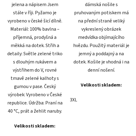
jelena a nápisem Jsem
dámská nošile s
stále v říji. Pyžamo je
pruhovaným potiskem má
vyrobeno v české šicí dílně.
na přední straně veliký
Materiál: 100% bavlna –
vykreslený obrázek
příjemná, prodyšná a
medvídka objímajícího
měkká na dotek. Střih a
hvězdu. Použitý materiál je
detaily: Světle zelené triko
jemný a poddajný a na
s dlouhým rukávem a
dotek. Košile je vhodná i na
výstřihem do V, rovné
denní nošení.
tmavě zelené kalhoty s
Velikosti skladem:
gumou v pase. Český
výrobek: Vyrobeno v České
3XL
republice. Údržba: Praní na
40 °C, prát a žehlit naruby.
Velikosti skladem: