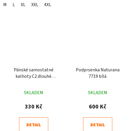
M
L
XL
XXL
4XL
Pánské samostatné
Podprsenka Naturana
kalhoty C2 dlouhé
7719 bílá
Rozárka tmavě modré
Průměrné
Průměrné
SKLADEM
SKLADEM
hodnocení
hodnocení
produktu
produktu
330 Kč
600 Kč
je
je
4,2
5,0
DETAIL
DETAIL
z
z