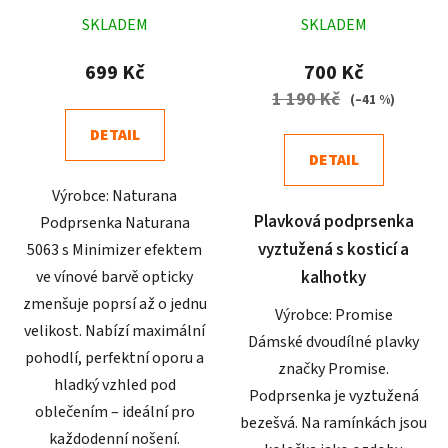
Průměrné
Průměrné
SKLADEM
SKLADEM
hodnocení
hodnocení
produktu
produktu
699 Kč
700 Kč
je
je
1 190 Kč
(–41 %)
5,0
4,8
DETAIL
z
z
DETAIL
5
5
Výrobce: Naturana
hvězdiček.
hvězdiček.
Plavková podprsenka
Podprsenka Naturana
vyztužená s kosticí a
5063 s Minimizer efektem
ve vínové barvě opticky
kalhotky
zmenšuje poprsí až o jednu
Výrobce: Promise
velikost. Nabízí maximální
Dámské dvoudílné plavky
pohodlí, perfektní oporu a
značky Promise.
hladký vzhled pod
Podprsenka je vyztužená
oblečením – ideální pro
bezešvá. Na ramínkách jsou
každodenní nošení.