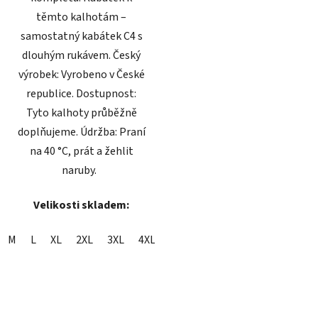
těmto kalhotám –
samostatný kabátek C4 s
dlouhým rukávem. Český
výrobek: Vyrobeno v České
republice. Dostupnost:
Tyto kalhoty průběžně
doplňujeme. Údržba: Praní
na 40 °C, prát a žehlit
naruby.
Velikosti skladem:
M
L
XL
2XL
3XL
4XL
5XL