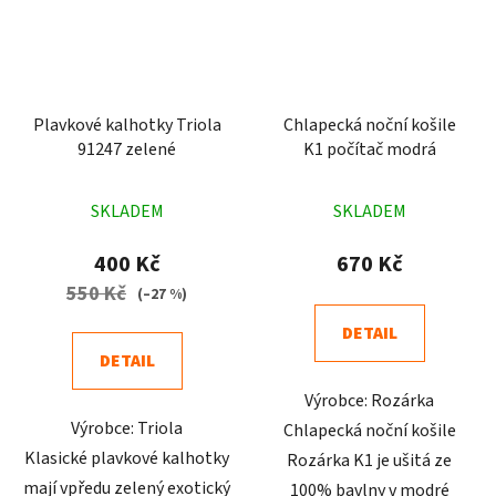
Plavkové kalhotky Triola
Chlapecká noční košile
91247 zelené
K1 počítač modrá
Průměrné
Průměrné
SKLADEM
SKLADEM
hodnocení
hodnocení
produktu
produktu
400 Kč
670 Kč
je
je
550 Kč
(–27 %)
5,0
4,0
DETAIL
z
z
DETAIL
5
5
Výrobce: Rozárka
hvězdiček.
hvězdiček.
Výrobce: Triola
Chlapecká noční košile
Klasické plavkové kalhotky
Rozárka K1 je ušitá ze
mají vpředu zelený exotický
100% bavlny v modré