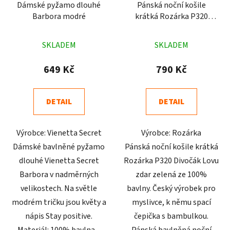
Dámské pyžamo dlouhé
Pánská noční košile
Barbora modré
krátká Rozárka P320
Divočák Lovu zdar zelená
Průměrné
Průměrné
SKLADEM
SKLADEM
hodnocení
hodnocení
produktu
produktu
649 Kč
790 Kč
je
je
4,9
4,8
DETAIL
DETAIL
z
z
5
5
Výrobce: Vienetta Secret
Výrobce: Rozárka
hvězdiček.
hvězdiček.
Dámské bavlněné pyžamo
Pánská noční košile krátká
dlouhé Vienetta Secret
Rozárka P320 Divočák Lovu
Barbora v nadměrných
zdar zelená ze 100%
velikostech. Na světle
bavlny. Český výrobek pro
modrém tričku jsou květy a
myslivce, k němu spací
nápis Stay positive.
čepička s bambulkou.