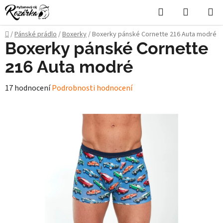
Přejít
Hledat
NÁKUPN
na
KOŠÍK
obsah
Domů
/
Pánské prádlo
/
Boxerky
/
Boxerky pánské Cornette 216 Auta modré
Boxerky pánské Cornette
216 Auta modré
Průměrné
17 hodnocení
Podrobnosti hodnocení
hodnocení
produktu
je
4,8
z
5
hvězdiček.