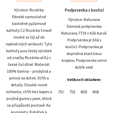
5
5
Výrobce: Rozárka
Podprsenka s kosticí
hvězdiček.
hvězdiček.
Pánské samostatné
Výrobce: Naturana
bavlněné pyžamové
Dámská podprsenka
kalhoty C2 Rozárka tmavě
Naturana 7719 v bílé barvě.
modré se šijí až do
Podprsenka je bílá s
nadměrných velikostí. Tyto
kosticí. Podprsenka je
kalhoty jsou český výrobek
doplněná elastickou
od značky Rozárka ušitý v
krajkou. Podprsenka velmi
české šicí dílně. Materiál:
dobře sedí.
100% bavlna – prodyšná a
jemná na dotek. Střih a
Velikosti skladem:
detaily: Dlouhé rovné
nohavice, střih bez kapes a
75C
75E
80D
90B
pružná guma v pase, která
se přizpůsobí postavě. Ke
kompletu: Kabátek k