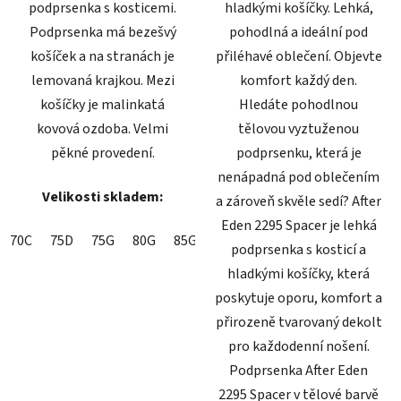
podprsenka s kosticemi.
hladkými košíčky. Lehká,
Podprsenka má bezešvý
pohodlná a ideální pod
košíček a na stranách je
přiléhavé oblečení. Objevte
lemovaná krajkou. Mezi
komfort každý den.
košíčky je malinkatá
Hledáte pohodlnou
kovová ozdoba. Velmi
tělovou vyztuženou
pěkné provedení.
podprsenku, která je
nenápadná pod oblečením
Velikosti skladem:
a zároveň skvěle sedí? After
Eden 2295 Spacer je lehká
70C
75D
75G
80G
85G
podprsenka s kosticí a
hladkými košíčky, která
poskytuje oporu, komfort a
přirozeně tvarovaný dekolt
pro každodenní nošení.
Podprsenka After Eden
2295 Spacer v tělové barvě