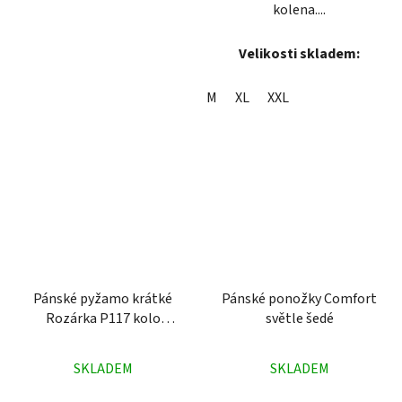
kolena....
Velikosti skladem:
M
XL
XXL
Pánské pyžamo krátké
Pánské ponožky Comfort
Rozárka P117 kolo
světle šedé
zelené
Průměrné
Průměrné
SKLADEM
SKLADEM
hodnocení
hodnocení
produktu
produktu