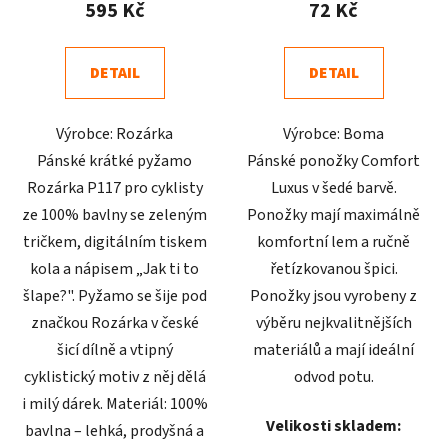
595 Kč
72 Kč
je
je
4,7
5,0
DETAIL
DETAIL
z
z
5
5
Výrobce: Rozárka
Výrobce: Boma
hvězdiček.
hvězdiček.
Pánské krátké pyžamo
Pánské ponožky Comfort
Rozárka P117 pro cyklisty
Luxus v šedé barvě.
ze 100% bavlny se zeleným
Ponožky mají maximálně
tričkem, digitálním tiskem
komfortní lem a ručně
kola a nápisem „Jak ti to
řetízkovanou špici.
šlape?". Pyžamo se šije pod
Ponožky jsou vyrobeny z
značkou Rozárka v české
výběru nejkvalitnějších
šicí dílně a vtipný
materiálů a mají ideální
cyklistický motiv z něj dělá
odvod potu.
i milý dárek. Materiál: 100%
Velikosti skladem:
bavlna – lehká, prodyšná a