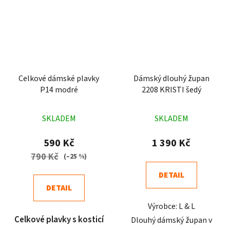
Celkové dámské plavky
Dámský dlouhý župan
P14 modré
2208 KRISTI šedý
Průměrné
Průměrné
SKLADEM
SKLADEM
hodnocení
hodnocení
produktu
produktu
590 Kč
1 390 Kč
je
je
790 Kč
(–25 %)
4,7
4,9
DETAIL
z
z
DETAIL
5
5
Výrobce: L & L
hvězdiček.
hvězdiček.
Celkové plavky s kosticí
Dlouhý dámský župan v