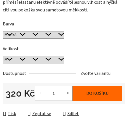
příměsí elastanu efektivně odvádí tělesnou vlhkost a hýčká
citlivou pokožku svou sametovou měkkostí.
Barva
Velikost
Dostupnost
Zvolte variantu
320 Kč
DO KOŠÍKU
Měrná cena:
Tisk
Zeptat se
Sdílet