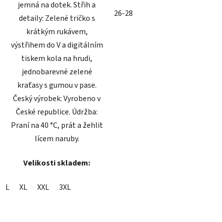
jemná na dotek. Střih a
26-28
detaily: Zelené tričko s
krátkým rukávem,
výstřihem do V a digitálním
tiskem kola na hrudi,
jednobarevné zelené
kraťasy s gumou v pase.
Český výrobek: Vyrobeno v
České republice. Údržba:
Praní na 40 °C, prát a žehlit
lícem naruby.
Velikosti skladem:
L
XL
XXL
3XL