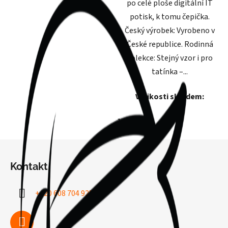
po celé ploše digitální IT
potisk, k tomu čepička.
Český výrobek: Vyrobeno v
České republice. Rodinná
kolekce: Stejný vzor i pro
tatínka –...
Velikosti skladem:
140
150
160
Z
á
Kontakt
p
a
+420 608 704 925
t
í