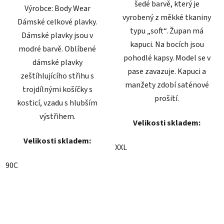
šedé barvě, který je
Výrobce: Body Wear
vyrobený z měkké tkaniny
Dámské celkové plavky.
typu „soft“. Župan má
Dámské plavky jsou v
kapuci. Na bocích jsou
modré barvě. Oblíbené
pohodlé kapsy. Model se v
dámské plavky
pase zavazuje. Kapuci a
zeštíhlujícího střihu s
manžety zdobí saténové
trojdílnými košíčky s
prošití.
kosticí, vzadu s hlubším
výstřihem.
Velikosti skladem:
Velikosti skladem:
XXL
90C