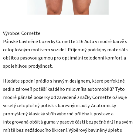
Výrobce: Cornette
Pánské bavlněné boxerky Cornette 216 Auta v modré barvě s
celoplošným motivem vozidel
. Příjemný poddajný materiál s
obšitou pasovou gumou pro optimální celodenní komfort a
spolehlivou prodyšnost.
Hledáte spodní prádlo s hravým designem, které perfektně
sedí a zároveň potěší každého milovníka automobilů? Tyto
modré pánské boxerky od zavedené značky Cornette oživuje
veselý celoplošný potisk s barevnými auty. Anatomicky
promyšlený klasický střih výborně přiléhá k postavě a
integrovaná obšitá guma v pasové části bezpečně drží na svém
místě bez nežádoucího škrcení. Výběrový bavlněný úplet s