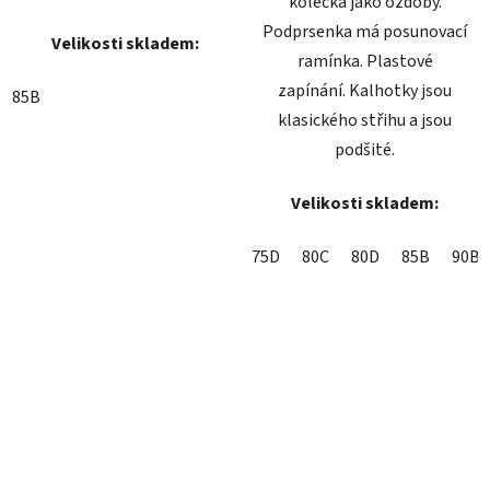
kolečka jako ozdoby.
Podprsenka má posunovací
Velikosti skladem:
ramínka. Plastové
zapínání. Kalhotky jsou
85B
klasického střihu a jsou
podšité.
Velikosti skladem:
75D
80C
80D
85B
90B