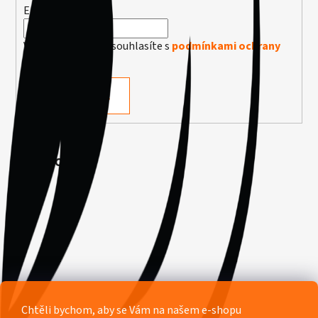
E-mail
Vložením e-mailu souhlasíte s
podmínkami ochrany
osobních údajů
PŘIHLÁSIT SE
Facebook
Chtěli bychom, aby se Vám na našem e-shopu