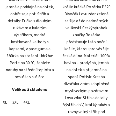
Materiál: 100% bavlna –
Pánská bavlněná noční
jemná a poddajná na dotek,
košile krátká Rozárka P320
dobře saje pot. Střih a
Divočák Lovu zdar zelená
detaily: Tričko s dlouhým
se šije až do nadměrných
rukávem a kulatým
velikostí. Český výrobek
výstřihem, modré
značky Rozárka
kostkované kalhoty s
představuje tato noční
kapsami, v pase guma a
košile, kterou pro vás šije
šňůrka na stažení. Údržba:
česká dílna. Materiál: 100%
Perte na 30 °C, žehlete
bavlna – prodyšná, jemná
naruby na střední teplotu a
na dotek a příjemná na
nesušte v sušičce.
spaní. Potisk: Kresba
divočáka v rámu doplněná
Velikosti skladem:
mysliveckým pozdravem
Lovu zdar. Střih a detaily:
XL
3XL
4XL
Výstřih do V, krátký rukáv a
rovný volný střih pod