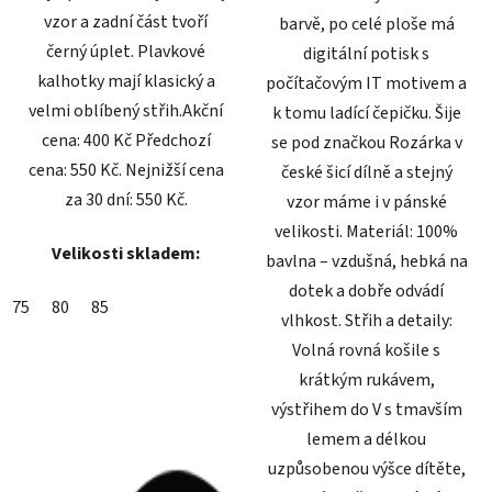
vzor a zadní část tvoří
barvě, po celé ploše má
černý úplet. Plavkové
digitální potisk s
kalhotky mají klasický a
počítačovým IT motivem a
velmi oblíbený střih.Akční
k tomu ladící čepičku. Šije
cena: 400 Kč Předchozí
se pod značkou Rozárka v
cena: 550 Kč. Nejnižší cena
české šicí dílně a stejný
za 30 dní: 550 Kč.
vzor máme i v pánské
velikosti. Materiál: 100%
Velikosti skladem:
bavlna – vzdušná, hebká na
dotek a dobře odvádí
75
80
85
vlhkost. Střih a detaily:
Volná rovná košile s
krátkým rukávem,
výstřihem do V s tmavším
lemem a délkou
uzpůsobenou výšce dítěte,