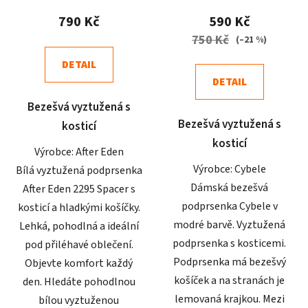
produktu
produktu
790 Kč
590 Kč
je
je
750 Kč
(–21 %)
5,0
4,5
DETAIL
z
z
DETAIL
5
5
Bezešvá vyztužená s
hvězdiček.
hvězdiček.
Bezešvá vyztužená s
kosticí
kosticí
Výrobce: After Eden
Výrobce: Cybele
Bílá vyztužená podprsenka
Dámská bezešvá
After Eden 2295 Spacer s
podprsenka Cybele v
kosticí a hladkými košíčky.
modré barvě. Vyztužená
Lehká, pohodlná a ideální
podprsenka s kosticemi.
pod přiléhavé oblečení.
Podprsenka má bezešvý
Objevte komfort každý
košíček a na stranách je
den. Hledáte pohodlnou
lemovaná krajkou. Mezi
bílou vyztuženou