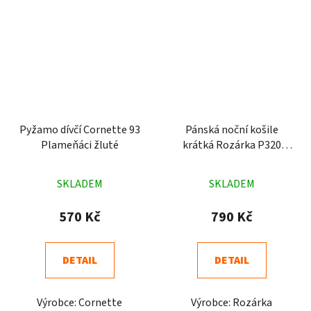
Pyžamo dívčí Cornette 93
Pánská noční košile
Plameňáci žluté
krátká Rozárka P320
Divočák Lovu zdar zelená
Průměrné
Průměrné
SKLADEM
SKLADEM
hodnocení
hodnocení
produktu
produktu
570 Kč
790 Kč
je
je
4,7
4,8
DETAIL
DETAIL
z
z
5
5
Výrobce: Cornette
Výrobce: Rozárka
hvězdiček.
hvězdiček.