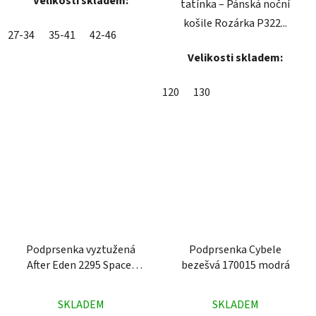
Velikosti skladem:
tatínka – Pánská noční
košile Rozárka P322...
27-34
35-41
42-46
Velikosti skladem:
120
130
Podprsenka vyztužená
Podprsenka Cybele
After Eden 2295 Spacer
bezešvá 170015 modrá
bílá
Průměrné
Průměrné
SKLADEM
SKLADEM
hodnocení
hodnocení