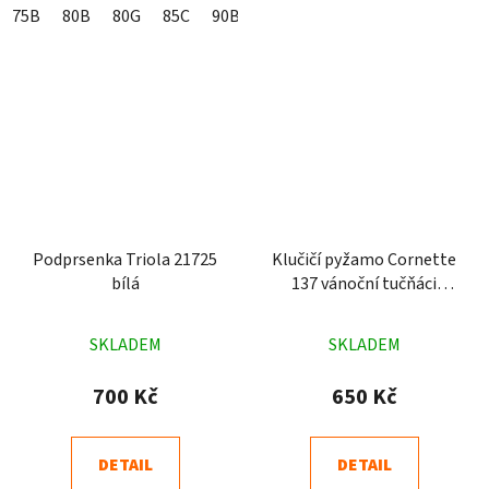
75B
80B
80G
85C
90B
90C
Podprsenka Triola 21725
Klučičí pyžamo Cornette
bílá
137 vánoční tučňáci
červené
Průměrné
Průměrné
SKLADEM
SKLADEM
hodnocení
hodnocení
produktu
produktu
700 Kč
650 Kč
je
je
4,4
5,0
DETAIL
DETAIL
z
z