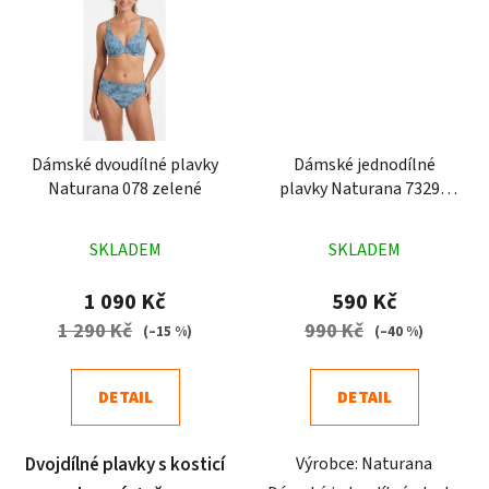
Dámské dvoudílné plavky
Dámské jednodílné
Naturana 078 zelené
plavky Naturana 73293
plameňák barevné
Průměrné
Průměrné
SKLADEM
SKLADEM
hodnocení
hodnocení
produktu
produktu
1 090 Kč
590 Kč
je
je
1 290 Kč
990 Kč
(–15 %)
(–40 %)
5,0
4,7
z
z
DETAIL
DETAIL
5
5
hvězdiček.
hvězdiček.
Dvojdílné plavky s kosticí
Výrobce: Naturana