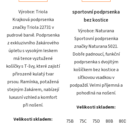
5
5
Výrobce: Triola
sportovní podprsenka
hvězdiček.
hvězdiček.
Krajková podprsenka
bez kostice
značky Triola 22731 v
Výrobce: Naturana
pudrové barvě. Podprsenka
Sportovní podprsenka
z exkluzivního žakárového
značky Naturana 5021.
úpletu s vysokým leskem
Dobře padnoucí, funkční
má tence vyztužené
podprsenka s dvojitým
košíčky s T-švy, které zajistí
košíčkem bez kostice a
přirozeně kulatý tvar
síťkovou vsadkou v
prsou. Ramínka, potažená
podpaždí. Velmi příjemná a
stejným žakárem, nabízejí
pohodlná na nošení.
luxusní vzhled a komfort
při nošení.
Velikosti skladem:
Velikosti skladem:
75B
75C
75D
80B
80D