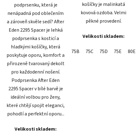
košíčky je malinkatá
podprsenku, která je
kovová ozdoba. Velmi
nenápadná pod oblečením
pěkné provedení.
a zároveň skvěle sedí? After
Eden 2295 Spacer je lehká
Velikosti skladem:
podprsenka s kosticí a
hladkými košíčky, která
75B
75C
75D
75E
80E
poskytuje oporu, komfort a
přirozeně tvarovaný dekolt
pro každodenní nošení.
Podprsenka After Eden
2295 Spacer v bílé barvě je
ideální volbou pro ženy,
které chtějí spojit eleganci,
pohodlí a perfektní oporu...
Velikosti skladem: