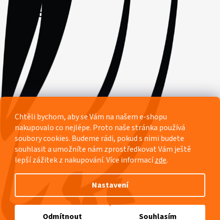
Facebook
Chtěli bychom, aby se Vám na našem e-shopu
nakupovalo co nejlépe. Proto naše stránka používá
soubory cookies. Budeme rádi, pokud s nimi budete
souhlasit a umožníte nám zprostředkovat Vám ještě
lepší zážitek z nakupování.
Více informací
zde
.
Nastavení
Vytvořil Shoptet
Odmítnout
Souhlasím