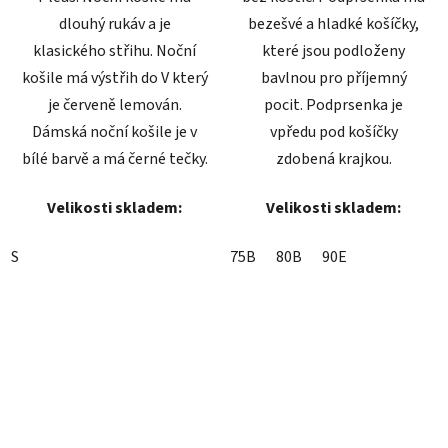
dlouhý rukáv a je
bezešvé a hladké košíčky,
klasického střihu. Noční
které jsou podloženy
košile má výstřih do V který
bavlnou pro příjemný
je červeně lemován.
pocit. Podprsenka je
Dámská noční košile je v
vpředu pod košíčky
bílé barvě a má černé tečky.
zdobená krajkou.
Velikosti skladem:
Velikosti skladem:
S
75B
80B
90E