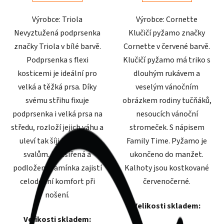
5
5
Výrobce: Triola
Výrobce: Cornette
hvězdiček.
hvězdiček.
Nevyztužená podprsenka
Klučičí pyžamo značky
značky Triola v bílé barvě.
Cornette v červené barvě.
Podprsenka s flexi
Klučičí pyžamo má triko s
kosticemi je ideální pro
dlouhým rukávem a
velká a těžká prsa. Díky
veselým vánočním
svému střihu fixuje
obrázkem rodiny tučňáků,
podprsenka i velká prsa na
nesoucích vánoční
středu, rozloží jejich váhu a
stromeček. S nápisem
uleví tak šíji i zádovým
Family Time. Pyžamo je
svalům. Rozšířená a
ukončeno do manžet.
podložená ramínka zajistí
Kalhoty jsou kostkované
celodenní komfort při
červenočerné.
nošení.
Velikosti skladem:
Velikosti skladem: