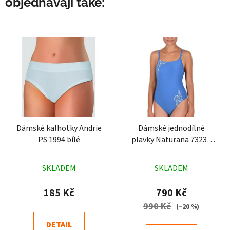
objednávají také:
Dámské kalhotky Andrie
Dámské jednodílné
PS 1994 bílé
plavky Naturana 73234
modré
Průměrné
Průměrné
SKLADEM
SKLADEM
hodnocení
hodnocení
produktu
produktu
185 Kč
790 Kč
je
je
990 Kč
(–20 %)
4,6
5,0
DETAIL
z
z