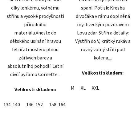
díky lehkému, volnému
spaní. Potisk: Kresba
střihu a vysoké prodyšnosti
divočáka v rámu doplněná
přírodního
mysliveckým pozdravem
materiálu.Vneste do
Lovu zdar. Střih a detaily:
dětského usínání hravou
Výstřih do V, krátký rukáv a
letní atmosféru plnou
rovný volný střih pod
zářivých barev a
kolena....
absolutního pohodlí. Letní
Velikosti skladem:
dívčí pyžamo Cornette...
M
XL
XXL
Velikosti skladem:
134-140
146-152
158-164