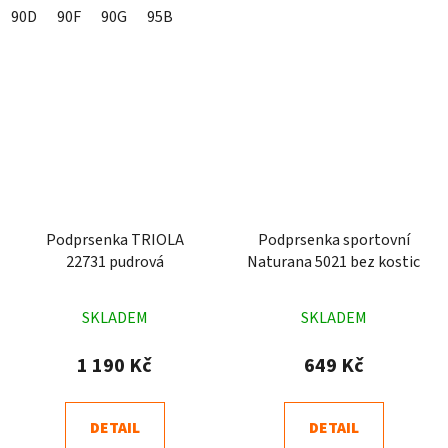
90D
90F
90G
95B
Podprsenka TRIOLA
Podprsenka sportovní
22731 pudrová
Naturana 5021 bez kostic
Průměrné
Průměrné
SKLADEM
SKLADEM
hodnocení
hodnocení
produktu
produktu
1 190 Kč
649 Kč
je
je
4,3
4,9
DETAIL
DETAIL
z
z