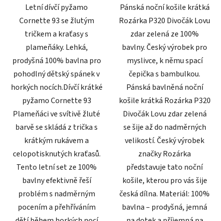
Letní dívčí pyžamo
Pánská noční košile krátká
Cornette 93 se žlutým
Rozárka P320 Divočák Lovu
tričkem a kraťasy s
zdar zelená ze 100%
plameňáky. Lehká,
bavlny. Český výrobek pro
prodyšná 100% bavlna pro
myslivce, k němu spací
pohodlný dětský spánek v
čepička s bambulkou.
horkých nocích.Dívčí krátké
Pánská bavlněná noční
pyžamo Cornette 93
košile krátká Rozárka P320
Plameňáci ve svítivě žluté
Divočák Lovu zdar zelená
barvě se skládá z trička s
se šije až do nadměrných
krátkým rukávem a
velikostí. Český výrobek
celopotisknutých kraťasů.
značky Rozárka
Tento letní set ze 100%
představuje tato noční
bavlny efektivně řeší
košile, kterou pro vás šije
problém s nadměrným
česká dílna. Materiál: 100%
pocením a přehříváním
bavlna – prodyšná, jemná
dětí během horkých nocí
na dotek a příjemná na