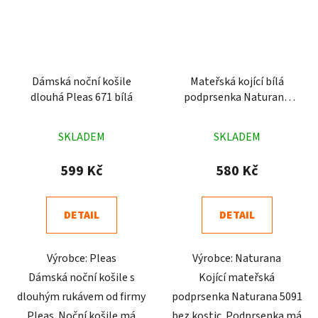
Dámská noční košile
Mateřská kojící bílá
dlouhá Pleas 671 bílá
podprsenka Naturana
5091
Průměrné
Průměrné
SKLADEM
SKLADEM
hodnocení
hodnocení
produktu
produktu
599 Kč
580 Kč
je
je
4,7
4,8
DETAIL
DETAIL
z
z
5
5
Výrobce: Pleas
Výrobce: Naturana
hvězdiček.
hvězdiček.
Dámská noční košile s
Kojící mateřská
dlouhým rukávem od firmy
podprsenka Naturana 5091
Pleas. Noční košile má
bez kostic. Podprsenka má