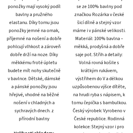
ponožky mají vysoký podíl
se ze 100% bavlny pod
bavlny a pružného
značkou Rozárka v české
elastanu. Díky tomu jsou
šicí dílně a stejný vzor
ponožky jemné na omak,
máme i v pánské velikosti.
příjemné na nošení a dobře
Materiál: 100% bavlna –
pohlcují vlhkost a zároveň
měkká, prodyšná a dobře
dobře drží na noze. Díky
saje pot. Střih a detaily:
měkkému froté úpletu
Volná rovná košile s
budete mít nohy skutečně
krátkým rukávem,
v bavlnce. Dětské, dámské
výstřihem do V a délkou
a pánské ponožky jsou
uzpůsobenou výšce dítěte,
hřejivé, vhodné na běžné
na hrudi ryba s nápisem, k
nošení v chladných a
tomu čepička s bambulkou.
sychravých dnech. z
Český výrobek: Vyrobeno v
přírodní bavlny
České republice. Rodinná
kolekce: Stejný vzor i pro