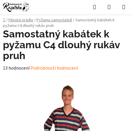
Přejít
Hledat
NÁKUPN
na
KOŠÍK
obsah
Domů
/
Pánské prádlo
/
Pyžama samostatně
/
Samostatný kabátek k
pyžamu C4 dlouhý rukáv pruh
Samostatný kabátek k
pyžamu C4 dlouhý rukáv
pruh
Průměrné
13 hodnocení
Podrobnosti hodnocení
hodnocení
produktu
je
5,0
z
5
hvězdiček.