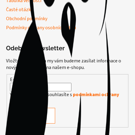
Tabulka velikostí
Časté otázky
Obchodní podmínky
Podmínky ochrany osobních údajů
Odebírat newsletter
Vložte svůj e-mail a my vám budeme zasílat informace o
nových produktech na našem e-shopu.
E-mail
Vložením e-mailu souhlasíte s
podmínkami ochrany
osobních údajů
PŘIHLÁSIT SE