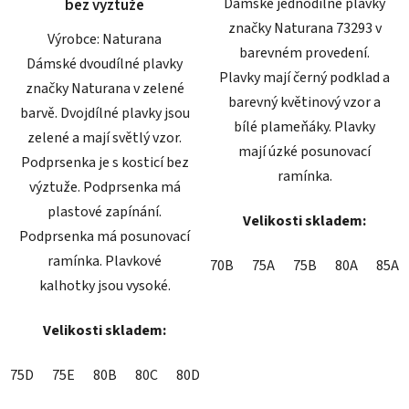
Dámské jednodílné plavky
bez výztuže
značky Naturana 73293 v
Výrobce: Naturana
barevném provedení.
Dámské dvoudílné plavky
Plavky mají černý podklad a
značky Naturana v zelené
barevný květinový vzor a
barvě. Dvojdílné plavky jsou
bílé plameňáky. Plavky
zelené a mají světlý vzor.
mají úzké posunovací
Podprsenka je s kosticí bez
ramínka.
výztuže. Podprsenka má
plastové zapínání.
Velikosti skladem:
Podprsenka má posunovací
ramínka. Plavkové
70B
75A
75B
80A
85A
kalhotky jsou vysoké.
Velikosti skladem:
75D
75E
80B
80C
80D
85B
85D
90D