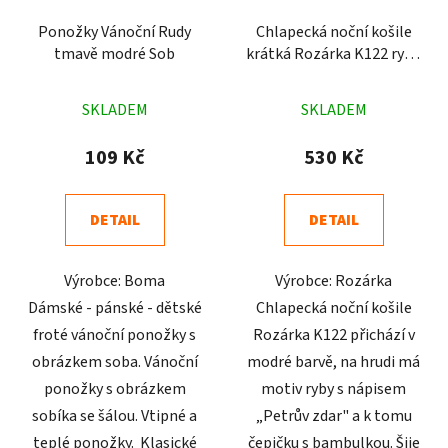
Ponožky Vánoční Rudy
Chlapecká noční košile
tmavě modré Sob
krátká Rozárka K122 ryba
modrá
Průměrné
Průměrné
SKLADEM
SKLADEM
hodnocení
hodnocení
produktu
produktu
109 Kč
530 Kč
je
je
4,8
4,9
DETAIL
DETAIL
z
z
5
5
Výrobce: Boma
Výrobce: Rozárka
hvězdiček.
hvězdiček.
Dámské - pánské - dětské
Chlapecká noční košile
froté vánoční ponožky s
Rozárka K122 přichází v
obrázkem soba. Vánoční
modré barvě, na hrudi má
ponožky s obrázkem
motiv ryby s nápisem
sobíka se šálou. Vtipné a
„Petrův zdar" a k tomu
teplé ponožky. Klasické
čepičku s bambulkou. Šije