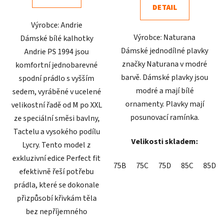
DETAIL
5
5
Výrobce: Andrie
hvězdiček.
hvězdiček.
Výrobce: Naturana
Dámské bílé kalhotky
Dámské jednodílné plavky
Andrie PS 1994 jsou
značky Naturana v modré
komfortní jednobarevné
barvě. Dámské plavky jsou
spodní prádlo s vyšším
modré a mají bílé
sedem, vyráběné v ucelené
ornamenty. Plavky mají
velikostní řadě od M po XXL
posunovací ramínka.
ze speciální směsi bavlny,
Tactelu a vysokého podílu
Velikosti skladem:
Lycry. Tento model z
exkluzivní edice Perfect fit
75B
75C
75D
85C
85D
efektivně řeší potřebu
prádla, které se dokonale
přizpůsobí křivkám těla
bez nepříjemného