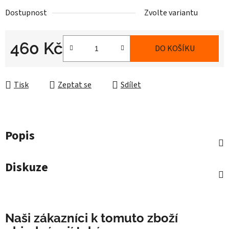
Dostupnost
Zvolte variantu
460 Kč
DO KOŠÍKU
Měrná cena:
Tisk
Zeptat se
Sdílet
Popis
Diskuze
Naši zákazníci k tomuto zboží