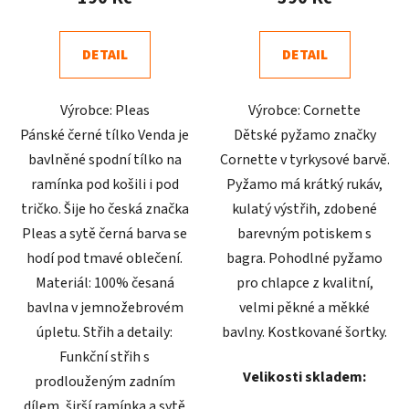
je
je
4,8
5,0
DETAIL
DETAIL
z
z
5
5
Výrobce: Pleas
Výrobce: Cornette
hvězdiček.
hvězdiček.
Pánské černé tílko Venda je
Dětské pyžamo značky
bavlněné spodní tílko na
Cornette v tyrkysové barvě.
ramínka pod košili i pod
Pyžamo má krátký rukáv,
tričko. Šije ho česká značka
kulatý výstřih, zdobené
Pleas a sytě černá barva se
barevným potiskem s
hodí pod tmavé oblečení.
bagra. Pohodlné pyžamo
Materiál: 100% česaná
pro chlapce z kvalitní,
bavlna v jemnožebrovém
velmi pěkné a měkké
úpletu. Střih a detaily:
bavlny. Kostkované šortky.
Funkční střih s
Velikosti skladem:
prodlouženým zadním
dílem, širší ramínka a sytě