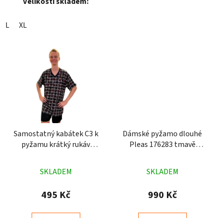
Velikosti skladem:
L
XL
Samostatný kabátek C3 k
Dámské pyžamo dlouhé
pyžamu krátký rukáv
Pleas 176283 tmavě
tmavě modrý
modré
Průměrné
Průměrné
SKLADEM
SKLADEM
hodnocení
hodnocení
produktu
produktu
495 Kč
990 Kč
je
je
4,9
5,0