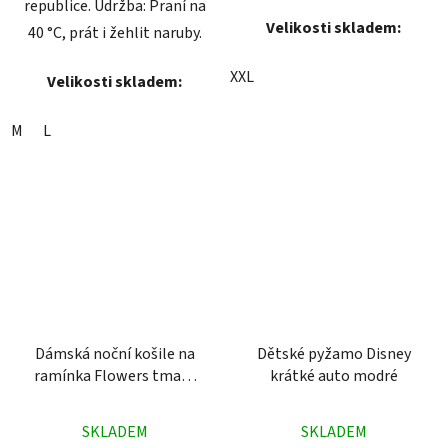
republice. Údržba: Praní na
Velikosti skladem:
40 °C, prát i žehlit naruby.
XXL
Velikosti skladem:
M
L
Dámská noční košile na
Dětské pyžamo Disney
ramínka Flowers tmavě
krátké auto modré
modrá
Průměrné
Průměrné
SKLADEM
SKLADEM
hodnocení
hodnocení