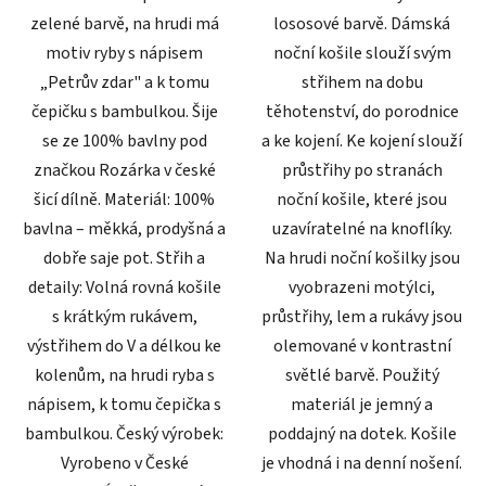
zelené barvě, na hrudi má
lososové barvě. Dámská
motiv ryby s nápisem
noční košile slouží svým
„Petrův zdar" a k tomu
střihem na dobu
čepičku s bambulkou. Šije
těhotenství, do porodnice
se ze 100% bavlny pod
a ke kojení. Ke kojení slouží
značkou Rozárka v české
průstřihy po stranách
šicí dílně. Materiál: 100%
noční košile, které jsou
bavlna – měkká, prodyšná a
uzavíratelné na knoflíky.
dobře saje pot. Střih a
Na hrudi noční košilky jsou
detaily: Volná rovná košile
vyobrazeni motýlci,
s krátkým rukávem,
průstřihy, lem a rukávy jsou
výstřihem do V a délkou ke
olemované v kontrastní
kolenům, na hrudi ryba s
světlé barvě. Použitý
nápisem, k tomu čepička s
materiál je jemný a
bambulkou. Český výrobek:
poddajný na dotek. Košile
Vyrobeno v České
je vhodná i na denní nošení.