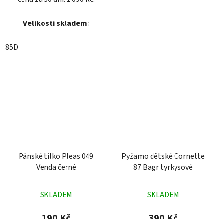
Velikosti skladem:
85D
Pánské tílko Pleas 049
Pyžamo dětské Cornette
Venda černé
87 Bagr tyrkysové
Průměrné
Průměrné
SKLADEM
SKLADEM
hodnocení
hodnocení
produktu
produktu
190 Kč
390 Kč