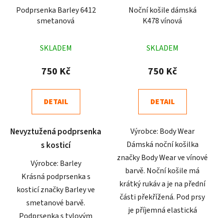
Podprsenka Barley 6412
Noční košile dámská
smetanová
K478 vínová
Průměrné
Průměrné
SKLADEM
SKLADEM
hodnocení
hodnocení
produktu
produktu
750 Kč
750 Kč
je
je
4,1
5,0
DETAIL
DETAIL
z
z
5
5
Nevyztužená podprsenka
Výrobce: Body Wear
hvězdiček.
hvězdiček.
Dámská noční košilka
s kosticí
značky Body Wear ve vínové
Výrobce: Barley
barvě. Noční košile má
Krásná podprsenka s
krátký rukáv a je na přední
kosticí značky Barley ve
části překřížená. Pod prsy
smetanové barvě.
je příjemná elastická
Podprsenka s tylovým