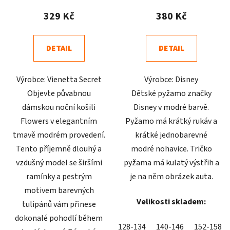
produktu
produktu
329 Kč
380 Kč
je
je
4,8
4,8
DETAIL
DETAIL
z
z
5
5
Výrobce: Vienetta Secret
Výrobce: Disney
hvězdiček.
hvězdiček.
Objevte půvabnou
Dětské pyžamo značky
dámskou noční košili
Disney v modré barvě.
Flowers v elegantním
Pyžamo má krátký rukáv a
tmavě modrém provedení.
krátké jednobarevné
Tento příjemně dlouhý a
modré nohavice. Tričko
vzdušný model se širšími
pyžama má kulatý výstřih a
ramínky a pestrým
je na něm obrázek auta.
motivem barevných
Velikosti skladem:
tulipánů vám přinese
dokonalé pohodlí během
128-134
140-146
152-158