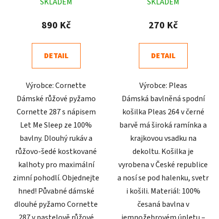
SKLADEM
SKLADEM
hodnocení
hodnocení
produktu
produktu
890 Kč
270 Kč
je
je
4,6
4,9
DETAIL
DETAIL
z
z
5
5
Výrobce: Cornette
Výrobce: Pleas
hvězdiček.
hvězdiček.
Dámské růžové pyžamo
Dámská bavlněná spodní
Cornette 287 s nápisem
košilka Pleas 264 v černé
Let Me Sleep ze 100%
barvě má široká ramínka a
bavlny. Dlouhý rukáv a
krajkovou vsadku na
růžovo-šedé kostkované
dekoltu. Košilka je
kalhoty pro maximální
vyrobena v České republice
zimní pohodlí. Objednejte
a nosí se pod halenku, svetr
hned! Půvabné dámské
i košili. Materiál: 100%
dlouhé pyžamo Cornette
česaná bavlna v
287 v pastelově růžové
jemnožebrovém úpletu –