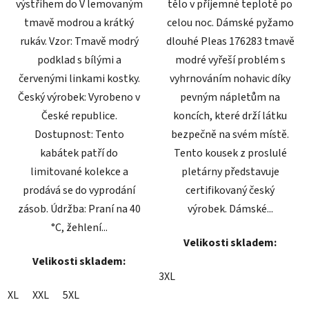
výstřihem do V lemovaným
tělo v příjemné teplotě po
tmavě modrou a krátký
celou noc. Dámské pyžamo
rukáv. Vzor: Tmavě modrý
dlouhé Pleas 176283 tmavě
podklad s bílými a
modré vyřeší problém s
červenými linkami kostky.
vyhrnováním nohavic díky
Český výrobek: Vyrobeno v
pevným nápletům na
České republice.
koncích, které drží látku
Dostupnost: Tento
bezpečně na svém místě.
kabátek patří do
Tento kousek z proslulé
limitované kolekce a
pletárny představuje
prodává se do vyprodání
certifikovaný český
zásob. Údržba: Praní na 40
výrobek. Dámské...
°C, žehlení...
Velikosti skladem:
Velikosti skladem:
3XL
XL
XXL
5XL