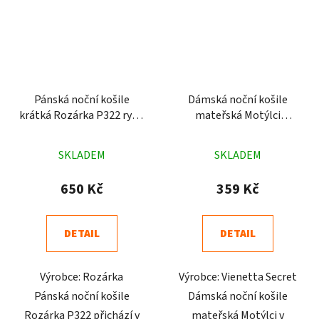
Pánská noční košile
Dámská noční košile
krátká Rozárka P322 ryba
mateřská Motýlci
zelená
lososová
Průměrné
Průměrné
SKLADEM
SKLADEM
hodnocení
hodnocení
produktu
produktu
650 Kč
359 Kč
je
je
5,0
5,0
DETAIL
DETAIL
z
z
5
5
Výrobce: Rozárka
Výrobce: Vienetta Secret
hvězdiček.
hvězdiček.
Pánská noční košile
Dámská noční košile
Rozárka P322 přichází v
mateřská Motýlci v