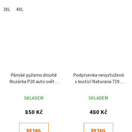
3XL
4XL
Pánské pyžamo dlouhé
Podprsenka nevyztužená
Rozárka P20 auto světle
s kosticí Naturana 7190
modré
černá
Průměrné
Průměrné
SKLADEM
SKLADEM
hodnocení
hodnocení
produktu
produktu
850 Kč
480 Kč
je
je
5,0
5,0
DETAIL
DETAIL