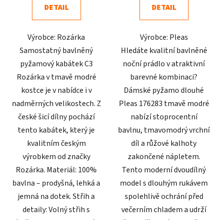
DETAIL
DETAIL
z
z
5
5
Výrobce: Rozárka
Výrobce: Pleas
hvězdiček.
hvězdiček.
Samostatný bavlněný
Hledáte kvalitní bavlněné
pyžamový kabátek C3
noční prádlo v atraktivní
Rozárka v tmavě modré
barevné kombinaci?
kostce je v nabídce i v
Dámské pyžamo dlouhé
nadměrných velikostech. Z
Pleas 176283 tmavě modré
české šicí dílny pochází
nabízí stoprocentní
tento kabátek, který je
bavlnu, tmavomodrý vrchní
kvalitním českým
díl a růžové kalhoty
výrobkem od značky
zakončené nápletem.
Rozárka. Materiál: 100%
Tento moderní dvoudílný
bavlna – prodyšná, lehká a
model s dlouhým rukávem
jemná na dotek. Střih a
spolehlivě ochrání před
detaily: Volný střih s
večerním chladem a udrží