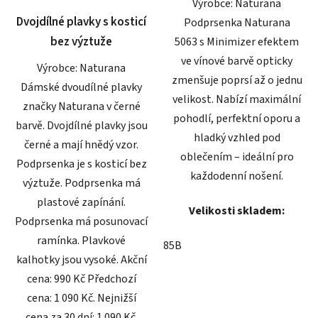
Výrobce: Naturana
hvězdiček.
hvězdiček.
Dvojdílné plavky s kosticí
Podprsenka Naturana
bez výztuže
5063 s Minimizer efektem
ve vínové barvě opticky
Výrobce: Naturana
zmenšuje poprsí až o jednu
Dámské dvoudílné plavky
velikost. Nabízí maximální
značky Naturana v černé
pohodlí, perfektní oporu a
barvě. Dvojdílné plavky jsou
hladký vzhled pod
černé a mají hnědý vzor.
oblečením – ideální pro
Podprsenka je s kosticí bez
každodenní nošení.
výztuže. Podprsenka má
plastové zapínání.
Velikosti skladem:
Podprsenka má posunovací
ramínka. Plavkové
85B
kalhotky jsou vysoké. Akční
cena: 990 Kč Předchozí
cena: 1 090 Kč. Nejnižší
cena za 30 dní: 1 090 Kč.