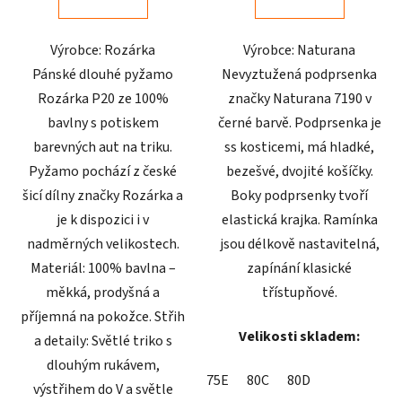
z
z
5
5
Výrobce: Rozárka
Výrobce: Naturana
hvězdiček.
hvězdiček.
Pánské dlouhé pyžamo
Nevyztužená podprsenka
Rozárka P20 ze 100%
značky Naturana 7190 v
bavlny s potiskem
černé barvě. Podprsenka je
barevných aut na triku.
ss kosticemi, má hladké,
Pyžamo pochází z české
bezešvé, dvojité košíčky.
šicí dílny značky Rozárka a
Boky podprsenky tvoří
je k dispozici i v
elastická krajka. Ramínka
nadměrných velikostech.
jsou délkově nastavitelná,
Materiál: 100% bavlna –
zapínání klasické
měkká, prodyšná a
třístupňové.
příjemná na pokožce. Střih
Velikosti skladem:
a detaily: Světlé triko s
dlouhým rukávem,
75E
80C
80D
výstřihem do V a světle