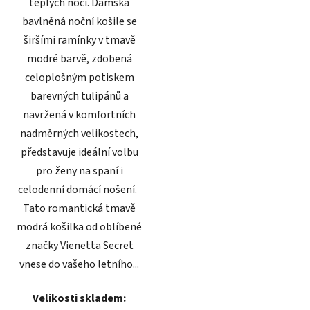
teplých nocí. Dámská
bavlněná noční košile se
širšími ramínky v tmavě
modré barvě, zdobená
celoplošným potiskem
barevných tulipánů a
navržená v komfortních
nadměrných velikostech,
představuje ideální volbu
pro ženy na spaní i
celodenní domácí nošení.
Tato romantická tmavě
modrá košilka od oblíbené
značky Vienetta Secret
vnese do vašeho letního...
Velikosti skladem: