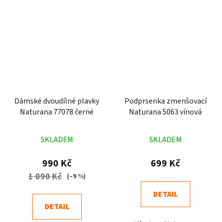
Dámské dvoudílné plavky
Podprsenka zmenšovací
Naturana 77078 černé
Naturana 5063 vínová
Průměrné
Průměrné
SKLADEM
SKLADEM
hodnocení
hodnocení
produktu
produktu
990 Kč
699 Kč
je
je
1 090 Kč
(–9 %)
4,6
5,0
DETAIL
z
z
DETAIL
5
5