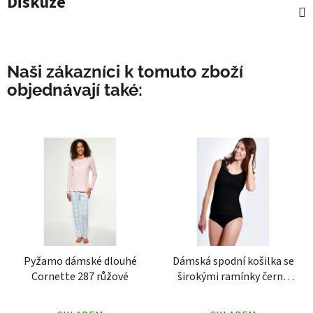
Diskuze
Naši zákazníci k tomuto zboží
objednávají také:
Pyžamo dámské dlouhé
Dámská spodní košilka se
Cornette 287 růžové
širokými ramínky černá
Pleas 264
Průměrné
Průměrné