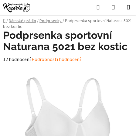
Přejít
Hledat
NÁKUPN
na
KOŠÍK
obsah
Domů
/
Dámské prádlo
/
Podprsenky
/
Podprsenka sportovní Naturana 5021
bez kostic
Podprsenka sportovní
Naturana 5021 bez kostic
Průměrné
12 hodnocení
Podrobnosti hodnocení
hodnocení
produktu
je
4,9
z
5
hvězdiček.