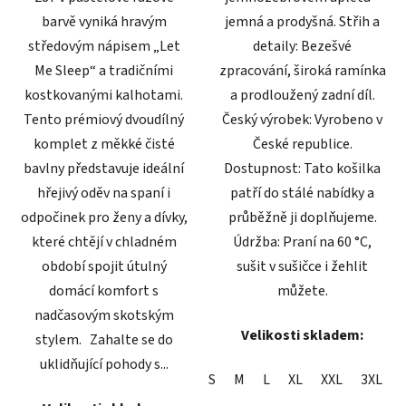
barvě vyniká hravým
jemná a prodyšná. Střih a
středovým nápisem „Let
detaily: Bezešvé
Me Sleep“ a tradičními
zpracování, široká ramínka
kostkovanými kalhotami.
a prodloužený zadní díl.
Tento prémiový dvoudílný
Český výrobek: Vyrobeno v
komplet z měkké čisté
České republice.
bavlny představuje ideální
Dostupnost: Tato košilka
hřejivý oděv na spaní i
patří do stálé nabídky a
odpočinek pro ženy a dívky,
průběžně ji doplňujeme.
které chtějí v chladném
Údržba: Praní na 60 °C,
období spojit útulný
sušit v sušičce i žehlit
domácí komfort s
můžete.
nadčasovým skotským
Velikosti skladem:
stylem. Zahalte se do
uklidňující pohody s...
S
M
L
XL
XXL
3XL