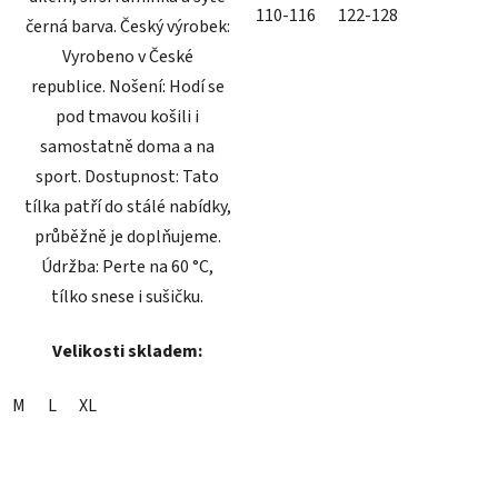
110-116
122-128
černá barva. Český výrobek:
Vyrobeno v České
republice. Nošení: Hodí se
pod tmavou košili i
samostatně doma a na
sport. Dostupnost: Tato
tílka patří do stálé nabídky,
průběžně je doplňujeme.
Údržba: Perte na 60 °C,
tílko snese i sušičku.
Velikosti skladem:
M
L
XL