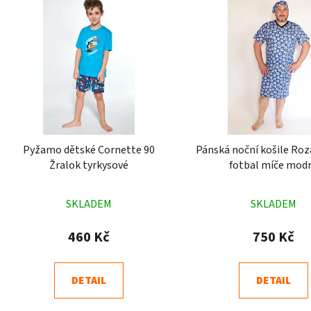
Pyžamo dětské Cornette 90
Pánská noční košile Roz
Žralok tyrkysové
fotbal míče mod
Průměrné
Průměr
SKLADEM
SKLADEM
hodnocení
hodnoc
produktu
produk
460 Kč
750 Kč
je
je
5,0
4,8
DETAIL
DETAIL
z
z
5
5