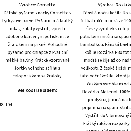
Výrobce: Cornette
Výrobce: Rozárk
hvězdiček.
hvězdič
Dětské pyžamo značky Cornette v
Pánská noční košile Roz
tyrkysové barvě. Pyžamo má krátký
fotbal míče modrá ze 100
rukáv, kulatý výstřih, vpředu
Český výrobek s celo
zdobené barevným potiskem se
potiskem míčů a se spací 
žralokem na prkně. Pohodlné
bambulkou. Pánská bavln
pyžamo pro chlapce z kvalitní
košile Rozárka P30 fot
měkké bavlny. Krátké vzorované
modrá se šije až do na
šortky volného střihu s
velikostí. Z české šicí díl
celopotiskem se žraloky.
tato noční košile, která j
českým výrobkem od 
Velikosti skladem:
Rozárka. Materiál: 100%
prodyšná, jemná na d
98-104
příjemná na spaní. Střih 
Výstřih do V lemovaný 
krátký rukáv a rozparky 