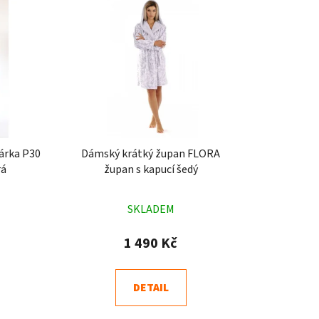
árka P30
Dámský krátký župan FLORA
rá
župan s kapucí šedý
né
Průměrné
SKLADEM
ení
hodnocení
tu
produktu
1 490 Kč
je
4,9
DETAIL
z
5