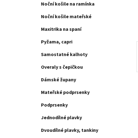
e
Noční košile na ramínka
n
í
Noční košile mateřské
p
a
Maxitrika na spaní
n
Pyžama, capri
e
l
Samostatné kalhoty
Overaly s čepičkou
Dámské župany
Mateřské podprsenky
Podprsenky
Jednodílné plavky
Dvoudílné plavky, tankiny