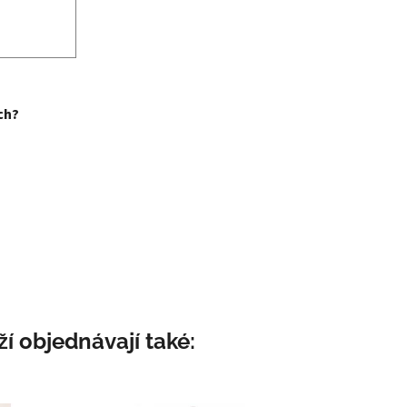
ch?
í objednávají také: