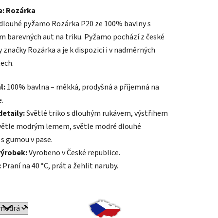
e: Rozárka
tu
dlouhé pyžamo Rozárka P20 ze 100% bavlny s
m barevných aut na triku. Pyžamo pochází z české
ny značky Rozárka a je k dispozici i v nadměrných
tech.
ek.
l:
100% bavlna – měkká, prodyšná a příjemná na
.
detaily:
Světlé triko s dlouhým rukávem, výstřihem
světle modrým lemem, světle modré dlouhé
 s gumou v pase.
výrobek:
Vyrobeno v České republice.
:
Praní na 40 °C, prát a žehlit naruby.