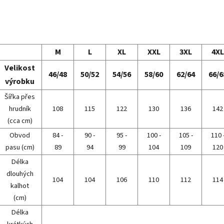
M
L
XL
XXL
3XL
4XL
Velikost
46/48
50/52
54/56
58/60
62/64
66/6
výrobku
Šířka přes
hrudník
108
115
122
130
136
142
(cca cm)
Obvod
84 -
90 -
95 -
100 -
105 -
110 
pasu (cm)
89
94
99
104
109
120
Délka
dlouhých
104
104
106
110
112
114
kalhot
(cm)
Délka