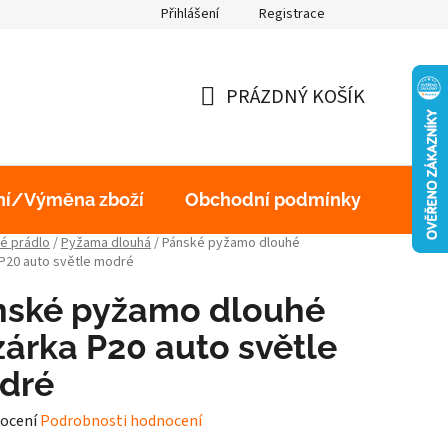
Přihlášení
Registrace
obních údajů
PRÁZDNÝ KOŠÍK
NÁKUPNÍ
KOŠÍK
ní/Výměna zboží
Obchodní podmínky
Podm
é prádlo
/
Pyžama dlouhá
/
Pánské pyžamo dlouhé
P20 auto světle modré
nské pyžamo dlouhé
árka P20 auto světle
dré
né
ocení
Podrobnosti hodnocení
ení