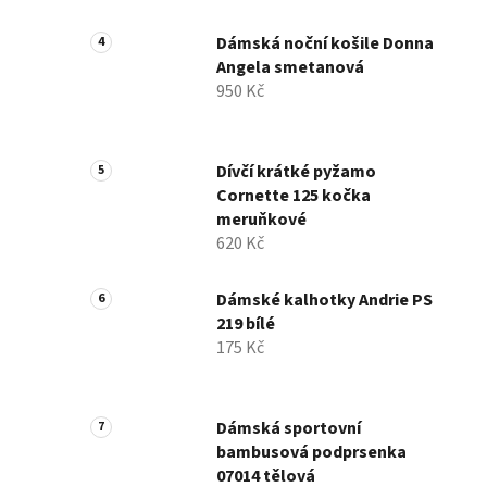
Dámská noční košile Donna
Angela smetanová
950 Kč
Dívčí krátké pyžamo
Cornette 125 kočka
meruňkové
620 Kč
Dámské kalhotky Andrie PS
219 bílé
175 Kč
Dámská sportovní
bambusová podprsenka
07014 tělová