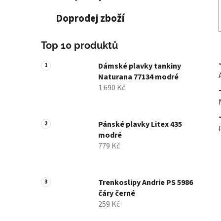
Doprodej zboží
Top 10 produktů
Dámské plavky tankiny
Naturana 77134 modré
1 690 Kč
Pánské plavky Litex 435
modré
779 Kč
Trenkoslipy Andrie PS 5986
čáry černé
259 Kč