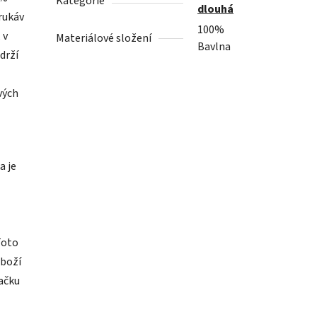
Kategorie
dlouhá
 rukáv
100%
 v
Materiálové složení
Bavlna
drží
vých
a je
Toto
zboží
načku