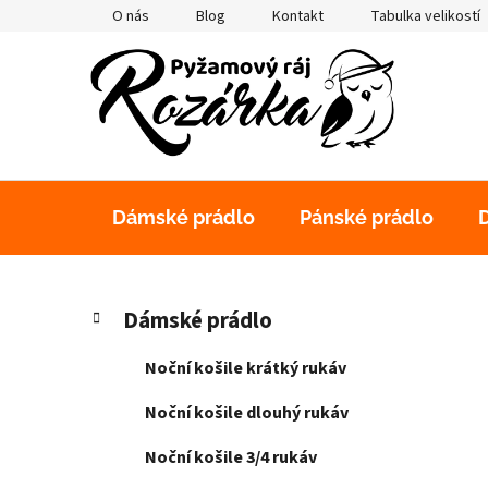
Přejít
O nás
Blog
Kontakt
Tabulka velikostí
na
obsah
Dámské prádlo
Pánské prádlo
P
K
Přeskočit
Dámské prádlo
a
kategorie
o
t
s
Noční košile krátký rukáv
e
t
g
Noční košile dlouhý rukáv
r
o
a
r
Noční košile 3/4 rukáv
i
n