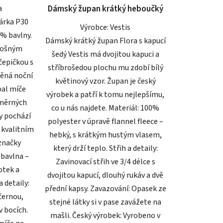
a
Dámský župan krátký heboučký
ek.
hvězdiček.
árka P30
Výrobce: Vestis
% bavlny.
Dámský krátký župan Flora s kapucí
plošným
šedý Vestis má dvojitou kapuci a
čepičkou s
stříbrošedou plochu mu zdobí bílý
ěná noční
květinový vzor. Župan je český
bal míče
výrobek a patří k tomu nejlepšímu,
dměrných
co u nás najdete. Materiál: 100%
ny pochází
polyester v úpravě flannel fleece –
e kvalitním
hebký, s krátkým hustým vlasem,
značky
který drží teplo. Střih a detaily:
 bavlna –
Zavinovací střih ve 3/4 délce s
otek a
dvojitou kapucí, dlouhý rukáv a dvě
a detaily:
přední kapsy. Zavazování: Opasek ze
černou,
stejné látky si v pase zavážete na
v bocích.
mašli. Český výrobek: Vyrobeno v