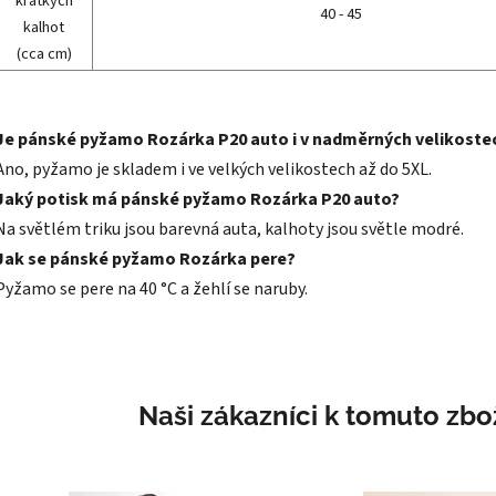
krátkých
40 - 45
kalhot
(cca cm)
Je pánské pyžamo Rozárka P20 auto i v nadměrných velikoste
Ano, pyžamo je skladem i ve velkých velikostech až do 5XL.
Jaký potisk má pánské pyžamo Rozárka P20 auto?
Na světlém triku jsou barevná auta, kalhoty jsou světle modré.
Jak se pánské pyžamo Rozárka pere?
Pyžamo se pere na 40 °C a žehlí se naruby.
Naši zákazníci k tomuto zbož