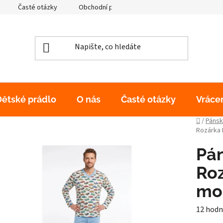
Časté otázky
Obchodní podmínky
Podmínky ochrany os
Dětské prádlo
O nás
Časté otázky
Vráce
Domů
/
Pánsk
Rozárka 
Pá
Roz
mo
Průměr
12 hodn
hodnoc