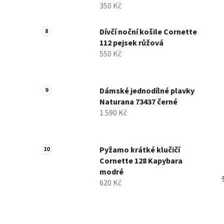
350 Kč
Dívčí noční košile Cornette
112 pejsek růžová
550 Kč
Dámské jednodílné plavky
Naturana 73437 černé
1 590 Kč
Pyžamo krátké klučičí
Cornette 128 Kapybara
modré
620 Kč