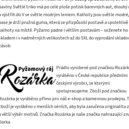
z
bavlny. Světlé triko má po celé ploše potisk barevných aut, dlouhý
5
hvězdiček.
a výstřih do V se světle modrým lemem. Kalhoty jsou světle modré,
pase je drží pružná guma, která se přizpůsobí postavě a spolehlivě 
kalhoty na místě. Pyžamo padne i větším postavám – seženete ho
skladem i v nadměrných velikostech až do 5XL do vyprodání sklado
zásob.
Prádlo vyrobené pod značkou Rozárk
vyráběno v České republice předními
českými výrobci, se kterými
spolupracujeme. Zboží pod značkou
Rozárka je vyráběno přímo pro náš e-shop a kamennou prodejnu. 
zboží je vyráběno v menších sériích, aby byla zaručena originalita 
a větší výběr motivů. Značka Rozárka je naše značka nahrazující z
Darka.