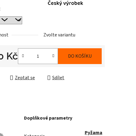
t
nost
Zvolte variantu
0 Kč
DO KOŠÍKU
cena:
Zeptat se
Sdílet
Doplňkové parametry
Pyžama
0%