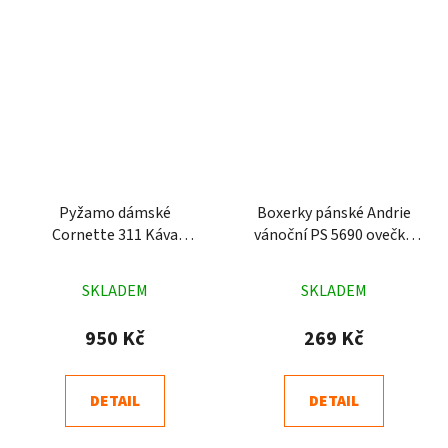
Pyžamo dámské
Boxerky pánské Andrie
Cornette 311 Káva
vánoční PS 5690 ovečka
smetana
červené
Průměrné
Průměrné
SKLADEM
SKLADEM
hodnocení
hodnocení
produktu
produktu
950 Kč
269 Kč
je
je
4,9
4,8
DETAIL
DETAIL
z
z
5
5