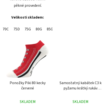
pěkné provedení.
Velikosti skladem:
70C
75D
75G
80G
85G
Ponožky Piki 80 kecky
Samostatný kabátek C3 k
červené
pyžamu krátký rukáv
modročervený
Průměrné
Průměrné
SKLADEM
SKLADEM
hodnocení
hodnocení