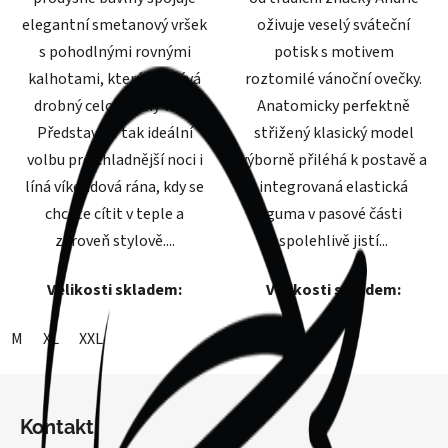
elegantní smetanový vršek
oživuje veselý sváteční
s pohodlnými rovnými
potisk s motivem
kalhotami, které pokrývá
roztomilé vánoční ovečky.
drobný celoplošný vzor.
Anatomicky perfektně
Představuje tak ideální
střižený klasický model
volbu pro chladnější noci i
výborně přiléhá k postavě a
líná víkendová rána, kdy se
integrovaná elastická
chcete cítit v teple a
guma v pasové části
zároveň stylově....
spolehlivě jistí...
Velikosti skladem:
Velikosti skladem:
M
XL
XXL
M
Z
á
Kontakt
p