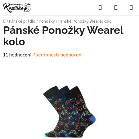
Přejít
Hledat
NÁKUPN
na
KOŠÍK
obsah
Domů
/
Pánské prádlo
/
Ponožky
/
Pánské Ponožky Wearel kolo
Pánské Ponožky Wearel
kolo
Průměrné
11 hodnocení
Podrobnosti hodnocení
hodnocení
produktu
je
4,9
z
5
hvězdiček.