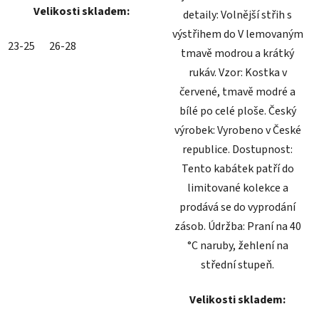
Velikosti skladem:
detaily: Volnější střih s
výstřihem do V lemovaným
23-25
26-28
tmavě modrou a krátký
rukáv. Vzor: Kostka v
červené, tmavě modré a
bílé po celé ploše. Český
výrobek: Vyrobeno v České
republice. Dostupnost:
Tento kabátek patří do
limitované kolekce a
prodává se do vyprodání
zásob. Údržba: Praní na 40
°C naruby, žehlení na
střední stupeň.
Velikosti skladem: