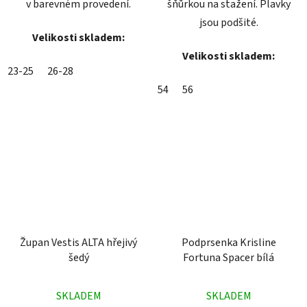
v barevném provedení.
šňůrkou na stažení. Plavky
jsou podšité.
Velikosti skladem:
Velikosti skladem:
23-25
26-28
54
56
Župan Vestis ALTA hřejivý
Podprsenka Krisline
šedý
Fortuna Spacer bílá
Průměrné
Průměrné
SKLADEM
SKLADEM
hodnocení
hodnocení