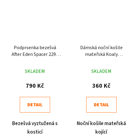
Podprsenka bezešvá
Dámská noční košile
After Eden Spacer 2295
mateřská Koaly
černá
mentolová
Průměrné
Průměrné
SKLADEM
SKLADEM
hodnocení
hodnocení
produktu
produktu
790 Kč
360 Kč
je
je
5,0
4,8
DETAIL
DETAIL
z
z
5
5
Bezešvá vyztužená s
Noční košile mateřská
hvězdiček.
hvězdiček.
kosticí
kojící