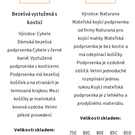
5
5
Bezešvá vyztužená s
Výrobce: Naturana
hvězdiček.
hvězdiček.
Mateřská kojící podprsenka
kosticí
od firmy Naturana pro
Výrobce: Cybele
kojící matky. Mateřská
Dámská bezešvá
podprsenka je bez kostic a
podprsenka Cybele v černé
má odepínací košíčky.
barvě. Vyztužená
Podprsenka je ozdobně
podprsenka s kosticemi.
obšitá. Velmi jednoduché
Podprsenka má bezešvý
rozepínání jednou
košíček a na stranách je
rukou.Kojící mateřská
lemovaná krajkou. Mezi
podprsenka je z lehkého a
košíčky je malinkatá
prodyšného materiálu.
kovová ozdoba. Velmi
pěkné provedení.
Velikosti skladem:
Velikosti skladem:
75E
80C
80E
85C
85D