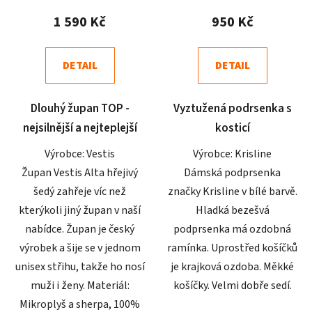
produktu
produktu
1 590 Kč
950 Kč
je
je
4,5
4,8
DETAIL
DETAIL
z
z
5
5
Dlouhý župan TOP -
Vyztužená podrsenka s
hvězdiček.
hvězdiček.
nejsilnější a nejteplejší
kosticí
Výrobce: Vestis
Výrobce: Krisline
Župan Vestis Alta hřejivý
Dámská podprsenka
šedý zahřeje víc než
značky Krisline v bílé barvě.
kterýkoli jiný župan v naší
Hladká bezešvá
nabídce. Župan je český
podprsenka má ozdobná
výrobek a šije se v jednom
ramínka. Uprostřed košíčků
unisex střihu, takže ho nosí
je krajková ozdoba. Měkké
muži i ženy. Materiál:
košíčky. Velmi dobře sedí.
Mikroplyš a sherpa, 100%