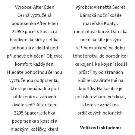
Výrobce: After Eden
Výrobce: Vienetta Secret
Černá vyztužená
Dámská noční košile
podprsenka After Eden
mateřská Koaly v
2295 Spacer s kosticí a
mentolové barvě. Dámská
hladkými košíčky. Lehká,
noční košile je svým
pohodlná a ideální pod
střihem určená na dobu
přiléhavé oblečení. Objevte
těhotenství, do porodnice i
komfort každý den.
ke kojení. Ke kojení slouží
Hledáte pohodlnou černou
průstřihy po stranách
vyztuženou podprsenku,
košile uzavíratelné na
která je nenápadná pod
knoflíky. Na košilce je
oblečením a zároveň
potisk roztomilých koal,
skvěle sedí? After Eden
které se vznáší na
2295 Spacer je lehká
srdíčkových baloncích.
podprsenka s kosticí a
Velikosti skladem:
hladkými košíčky, která