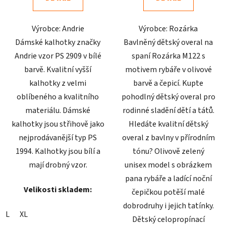
z
z
5
5
Výrobce: Andrie
Výrobce: Rozárka
hvězdiček.
hvězdiček.
Dámské kalhotky značky
Bavlněný dětský overal na
Andrie vzor PS 2909 v bílé
spaní Rozárka M122 s
barvě. Kvalitní vyšší
motivem rybáře v olivové
kalhotky z velmi
barvě a čepicí. Kupte
oblíbeného a kvalitního
pohodlný dětský overal pro
materiálu. Dámské
rodinné sladění dětí a tátů.
kalhotky jsou střihově jako
Hledáte kvalitní dětský
nejprodávanější typ PS
overal z bavlny v přírodním
1994. Kalhotky jsou bílí a
tónu? Olivově zelený
mají drobný vzor.
unisex model s obrázkem
pana rybáře a ladící noční
Velikosti skladem:
čepičkou potěší malé
dobrodruhy i jejich tatínky.
L
XL
Dětský celopropínací