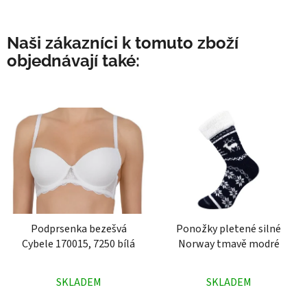
Naši zákazníci k tomuto zboží
objednávají také:
Podprsenka bezešvá
Ponožky pletené silné
Cybele 170015, 7250 bílá
Norway tmavě modré
Průměrné
Průměrné
SKLADEM
SKLADEM
hodnocení
hodnocení