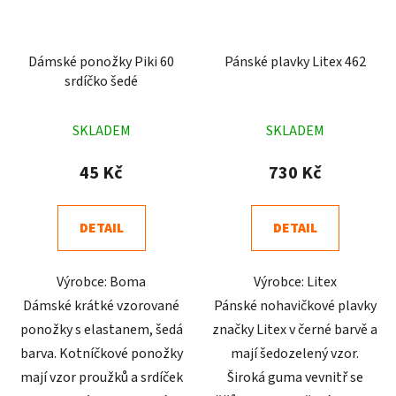
Dámské ponožky Piki 60
Pánské plavky Litex 462
srdíčko šedé
Průměrné
Průměrné
SKLADEM
SKLADEM
hodnocení
hodnocení
produktu
produktu
45 Kč
730 Kč
je
je
5,0
5,0
DETAIL
DETAIL
z
z
5
5
Výrobce: Boma
Výrobce: Litex
hvězdiček.
hvězdiček.
Dámské krátké vzorované
Pánské nohavičkové plavky
ponožky s elastanem, šedá
značky Litex v černé barvě a
barva. Kotníčkové ponožky
mají šedozelený vzor.
mají vzor proužků a srdíček
Široká guma vevnitř se