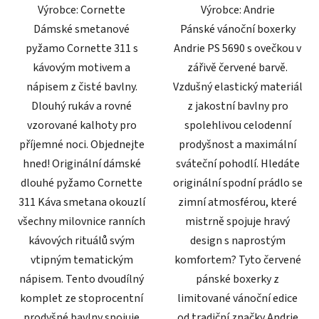
Výrobce: Cornette
Výrobce: Andrie
hvězdiček.
hvězdiček.
Dámské smetanové
Pánské vánoční boxerky
pyžamo Cornette 311 s
Andrie PS 5690 s ovečkou v
kávovým motivem a
zářivě červené barvě.
nápisem z čisté bavlny.
Vzdušný elastický materiál
Dlouhý rukáv a rovné
z jakostní bavlny pro
vzorované kalhoty pro
spolehlivou celodenní
příjemné noci. Objednejte
prodyšnost a maximální
hned! Originální dámské
sváteční pohodlí. Hledáte
dlouhé pyžamo Cornette
originální spodní prádlo se
311 Káva smetana okouzlí
zimní atmosférou, které
všechny milovnice ranních
mistrně spojuje hravý
kávových rituálů svým
design s naprostým
vtipným tematickým
komfortem? Tyto červené
nápisem. Tento dvoudílný
pánské boxerky z
komplet ze stoprocentní
limitované vánoční edice
prodyšné bavlny spojuje
od tradiční značky Andrie