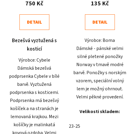
produktu
produktu
750 Kč
135 Kč
je
je
5,0
5,0
DETAIL
DETAIL
z
z
5
5
Bezešvá vyztužená s
Výrobce: Boma
hvězdiček.
hvězdiček.
Dámské - pánské velmi
kosticí
silné pletené ponožky
Výrobce: Cybele
Norway v tmavě modré
Dámská bezešvá
barvě. Ponožky s norským
podprsenka Cybele v bílé
vzorem, speciální volný
barvě. Vyztužená
lem je možný ohrnout.
podprsenka s kosticemi.
Velmi pěkné provedení.
Podprsenka má bezešvý
košíček a na stranách je
Velikosti skladem:
lemovaná krajkou. Mezi
košíčky je malinkatá
23-25
kovová ozdoba. Velmi