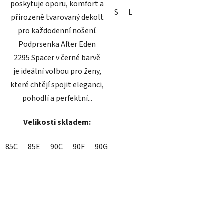
poskytuje oporu, komfort a
S
L
přirozeně tvarovaný dekolt
pro každodenní nošení.
Podprsenka After Eden
2295 Spacer v černé barvě
je ideální volbou pro ženy,
které chtějí spojit eleganci,
pohodlí a perfektní...
Velikosti skladem:
85C
85E
90C
90F
90G
95C