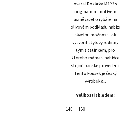
overal Rozárka M122 s
originálním motivem
usměvavého rybáře na
olivovém podkladu nabízí
skvělou možnost, jak
vytvořit stylový rodinný
tým s tatínkem, pro
kterého máme v nabídce
stejné pánské provedení.
Tento kousek je český
výrobek a...
Velikosti skladem:
140
150