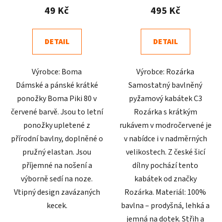
produktu
produktu
49 Kč
495 Kč
je
je
4,7
4,5
DETAIL
DETAIL
z
z
5
5
Výrobce: Boma
Výrobce: Rozárka
hvězdiček.
hvězdiček.
Dámské a pánské krátké
Samostatný bavlněný
ponožky Boma Piki 80 v
pyžamový kabátek C3
červené barvě. Jsou to letní
Rozárka s krátkým
ponožky upletené z
rukávem v modročervené je
přírodní bavlny, doplněné o
v nabídce i v nadměrných
pružný elastan. Jsou
velikostech. Z české šicí
příjemné na nošení a
dílny pochází tento
výborně sedí na noze.
kabátek od značky
Vtipný design zavázaných
Rozárka. Materiál: 100%
kecek.
bavlna – prodyšná, lehká a
jemná na dotek. Střih a