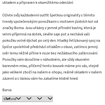
skladem a připraven k okamžitému odeslání.
Oživte svůj každodenní outfit špetkou originality s těmito
trendy společenskými ponožkami s motivem jízdních kol od
značky Boma. Jsou utkány z jemné přírodní bavlny, která je
velmi příjemná na dotek, skvěle saje pot a nechává vaši
pokožku volně dýchat po celý den. Hladký řetízkovaný spoj na
špičce spolehlivě předchází otlakům v obuvi, zatímco jemný
svěr lemu něžně přilne k noze bez nežádoucího zaškrcování.
Ponožky vám doručíme v náhodném, ale vždy vkusném
barevném mixu, přičemž tento kousek máme pro vás, stejně
jako veškeré zboží na našem e-shopu, reálně skladem v našem
zázemí a s láskou vám ho zabalíme klidně hned.
Barva