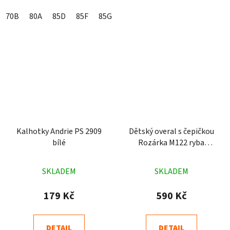
70B
80A
85D
85F
85G
90D
90E
95D
95E
Kalhotky Andrie PS 2909
Dětský overal s čepičkou
bílé
Rozárka M122 ryba
olivový
Průměrné
Průměrné
SKLADEM
SKLADEM
hodnocení
hodnocení
produktu
produktu
179 Kč
590 Kč
je
je
5,0
4,9
DETAIL
DETAIL