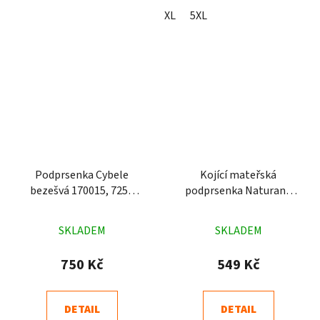
XL
5XL
Podprsenka Cybele
Kojící mateřská
bezešvá 170015, 7250
podprsenka Naturana
černá
5089 bílá
Průměrné
Průměrné
SKLADEM
SKLADEM
hodnocení
hodnocení
produktu
produktu
750 Kč
549 Kč
je
je
4,8
4,9
DETAIL
DETAIL
z
z