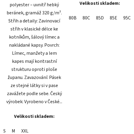
Velikosti skladem:
polyester – uvnitř hebký
beránek, gramáž 320 g/m².
80B
80C
85D
85E
95C
Střih a detaily: Zavinovací
střih v klasické délce ke
kotníkům, šálový límec a
nakládané kapsy. Povrch:
Límec, manžety a lem
kapes mají kontrastní
strukturu oproti ploše
županu. Zavazování: Pásek
ze stejné látky si v pase
zavážete podle sebe. Český
výrobek: Vyrobeno v České...
Velikosti skladem:
S
M
XXL