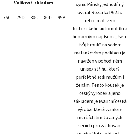
Velikosti skladem:
syna. Pánský jednodílný
overal Rozárka P621 s
75C
75D
80C
80D
95B
retro motivem
historického automobilu a
humorným nápisem „Jsem
tvůj brouk“ na šedém
melanžovém podkladu je
navržen v pohodlném
unisex střihu, který
perfektně sedí mužům i
ženám. Tento kousek je
český výrobek a jeho
základem je kvalitní česká
výroba, která vzniká v
menších limitovaných
sériích pro zachování
maximální osobitosti.