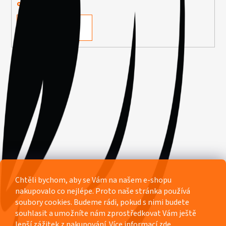
osobních údajů
PŘIHLÁSIT SE
Facebook
Chtěli bychom, aby se Vám na našem e-shopu
nakupovalo co nejlépe. Proto naše stránka používá
soubory cookies. Budeme rádi, pokud s nimi budete
souhlasit a umožníte nám zprostředkovat Vám ještě
lepší zážitek z nakupování.
Více informací
zde
.