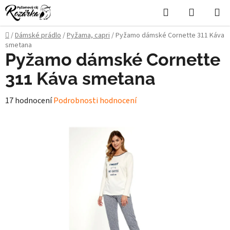
Přejít
Hledat
NÁKUPN
na
KOŠÍK
obsah
Domů
/
Dámské prádlo
/
Pyžama, capri
/
Pyžamo dámské Cornette 311 Káva
smetana
Pyžamo dámské Cornette
311 Káva smetana
Průměrné
17 hodnocení
Podrobnosti hodnocení
hodnocení
produktu
je
4,9
z
5
hvězdiček.