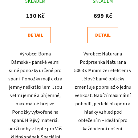
SKLADEM
SKLADEM
hodnocení
hodnocení
produktu
produktu
130 Kč
699 Kč
je
je
5,0
4,4
DETAIL
DETAIL
z
z
5
5
Výrobce: Boma
Výrobce: Naturana
hvězdiček.
hvězdiček.
Dámské - pánské velmi
Podprsenka Naturana
silné ponožky určené pro
5063 s Minimizer efektem v
spaní. Ponožky mají extra
tělové barvě opticky
jemný neškrtící lem. Jsou
zmenšuje poprsí až o jednu
velmi jemné a příjemné,
velikost. Nabízí maximální
maximálně hřejivé.
pohodlí, perfektní oporu a
Ponožky vytvořené na
hladký vzhled pod
spaní. Hřejivý materiál
oblečením – ideální pro
udrží nohy v teple pro Váš
každodenní nošení.
klidný spánek. Speciální