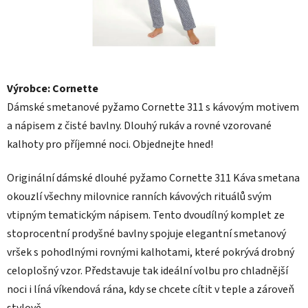
Výrobce: Cornette
Dámské smetanové pyžamo Cornette 311 s kávovým motivem
a nápisem z čisté bavlny. Dlouhý rukáv a rovné vzorované
kalhoty pro příjemné noci. Objednejte hned!
Originální dámské dlouhé pyžamo Cornette 311 Káva smetana
okouzlí všechny milovnice ranních kávových rituálů svým
vtipným tematickým nápisem. Tento dvoudílný komplet ze
stoprocentní prodyšné bavlny spojuje elegantní smetanový
vršek s pohodlnými rovnými kalhotami, které pokrývá drobný
celoplošný vzor. Představuje tak ideální volbu pro chladnější
noci i líná víkendová rána, kdy se chcete cítit v teple a zároveň