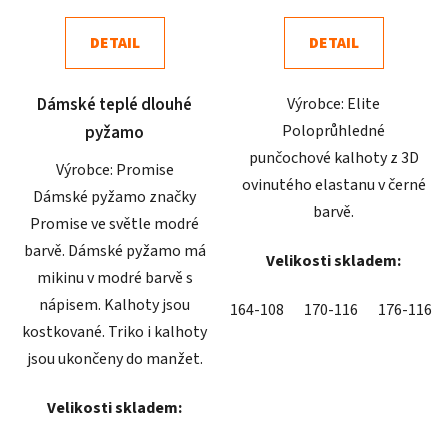
4,7
5,0
DETAIL
DETAIL
z
z
5
5
Dámské teplé dlouhé
Výrobce: Elite
hvězdiček.
hvězdiček.
Poloprůhledné
pyžamo
punčochové kalhoty z 3D
Výrobce: Promise
ovinutého elastanu v černé
Dámské pyžamo značky
barvě.
Promise ve světle modré
barvě. Dámské pyžamo má
Velikosti skladem:
mikinu v modré barvě s
nápisem. Kalhoty jsou
164-108
170-116
176-116
kostkované. Triko i kalhoty
jsou ukončeny do manžet.
Velikosti skladem: