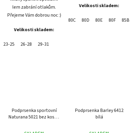
Velikosti skladem:
lem zabrání otlakům.
Přejeme Vám dobrou noc :)
80C
80D
80E
80F
85B
Velikosti skladem:
23-25
26-28
29-31
Podprsenka sportovní
Podprsenka Barley 6412
Naturana 5021 bez kostic
bílá
černá
Průměrné
Průměrné