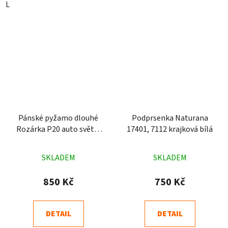
L
Pánské pyžamo dlouhé
Podprsenka Naturana
Rozárka P20 auto světle
17401, 7112 krajková bílá
modré
Průměrné
Průměrné
SKLADEM
SKLADEM
hodnocení
hodnocení
produktu
produktu
850 Kč
750 Kč
je
je
5,0
5,0
DETAIL
DETAIL
z
z