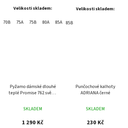
Velikosti skladem:
Velikosti skladem:
70B
75A
75B
80A
85A
85B
Pyžamo dámské dlouhé
Punčochové kalhoty
teplé Promise 762 světle
ADRIANA černé
modré
Průměrné
Průměrné
SKLADEM
SKLADEM
hodnocení
hodnocení
produktu
produktu
1 290 Kč
230 Kč
je
je