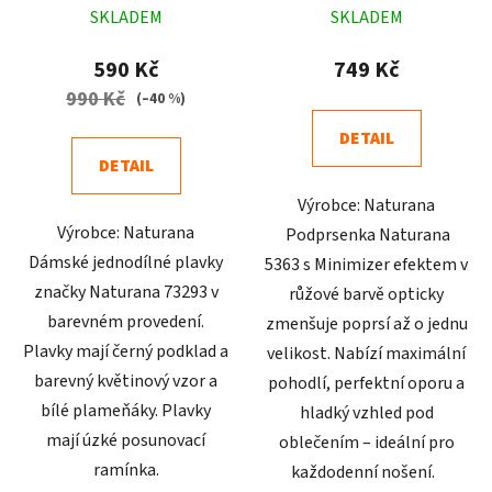
SKLADEM
SKLADEM
hodnocení
hodnocení
produktu
produktu
590 Kč
749 Kč
je
je
990 Kč
(–40 %)
4,7
5,0
DETAIL
z
z
DETAIL
5
5
Výrobce: Naturana
hvězdiček.
hvězdiček.
Výrobce: Naturana
Podprsenka Naturana
Dámské jednodílné plavky
5363 s Minimizer efektem v
značky Naturana 73293 v
růžové barvě opticky
barevném provedení.
zmenšuje poprsí až o jednu
Plavky mají černý podklad a
velikost. Nabízí maximální
barevný květinový vzor a
pohodlí, perfektní oporu a
bílé plameňáky. Plavky
hladký vzhled pod
mají úzké posunovací
oblečením – ideální pro
ramínka.
každodenní nošení.