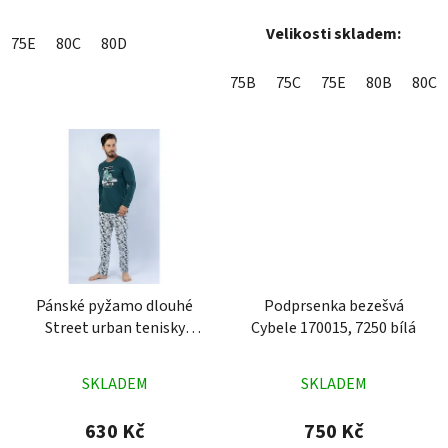
Velikosti skladem:
75E
80C
80D
75B
75C
75E
80B
80C
Pánské pyžamo dlouhé
Podprsenka bezešvá
Street urban tenisky
Cybele 170015, 7250 bílá
petrolejové
Průměrné
Průměrné
SKLADEM
SKLADEM
hodnocení
hodnocení
produktu
produktu
630 Kč
750 Kč