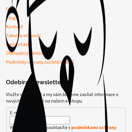
O nás
Blog
Kontakt
Tabulka velikostí
Časté otázky
Obchodní podmínky
Podmínky ochrany osobních údajů
Odebírat newsletter
Vložte svůj e-mail a my vám budeme zasílat informace o
nových produktech na našem e-shopu.
E-mail
Vložením e-mailu souhlasíte s
podmínkami ochrany