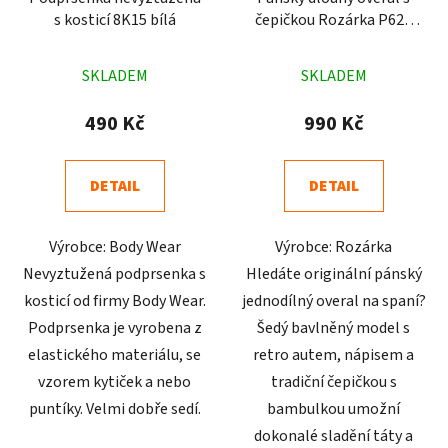
s kosticí 8K15 bílá
čepičkou Rozárka P621
Jsem tvůj brouk šedý
Průměrné
Průměrné
SKLADEM
SKLADEM
hodnocení
hodnocení
produktu
produktu
490 Kč
990 Kč
je
je
4,5
3,9
DETAIL
DETAIL
z
z
5
5
Výrobce: Body Wear
Výrobce: Rozárka
hvězdiček.
hvězdiček.
Nevyztužená podprsenka s
Hledáte originální pánský
kosticí od firmy Body Wear.
jednodílný overal na spaní?
Podprsenka je vyrobena z
Šedý bavlněný model s
elastického materiálu, se
retro autem, nápisem a
vzorem kytiček a nebo
tradiční čepičkou s
puntíky. Velmi dobře sedí.
bambulkou umožní
dokonalé sladění táty a