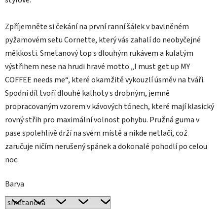
stylově.
Zpříjemněte si čekání na první ranní šálek v bavlněném
pyžamovém setu Cornette, který vás zahalí do neobyčejné
měkkosti. Smetanový top s dlouhým rukávem a kulatým
výstřihem nese na hrudi hravé motto „I must get up MY
COFFEE needs me“, které okamžitě vykouzlí úsměv na tváři.
Spodní díl tvoří dlouhé kalhoty s drobným, jemně
propracovaným vzorem v kávových tónech, které mají klasický
rovný střih pro maximální volnost pohybu. Pružná guma v
pase spolehlivě drží na svém místě a nikde netlačí, což
zaručuje ničím nerušený spánek a dokonalé pohodlí po celou
noc.
Barva