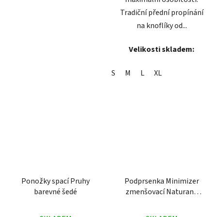
Tradiční přední propínání
na knoflíky od...
Velikosti skladem:
S
M
L
XL
Ponožky spací Pruhy
Podprsenka Minimizer
barevné šedé
zmenšovací Naturana
5063 tělová
Průměrné
Průměrné