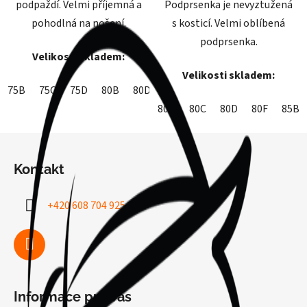
podpaždí. Velmi příjemná a
Podprsenka je nevyztužená
pohodlná na nošení.
s kosticí. Velmi oblíbená
podprsenka.
Velikosti skladem:
Velikosti skladem:
75B
75C
75D
80B
80D
85B
85C
90D
95C
80B
80C
80D
80F
85B
Z
á
Kontakt
p
a
+420 608 704 925
t
í
Informace pro vás