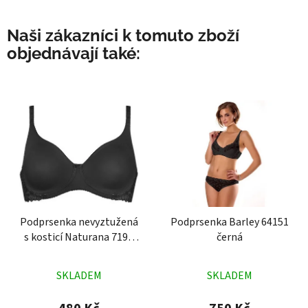
Naši zákazníci k tomuto zboží
objednávají také:
Podprsenka nevyztužená
Podprsenka Barley 64151
s kosticí Naturana 7190
černá
černá
Průměrné
Průměrné
SKLADEM
SKLADEM
hodnocení
hodnocení
produktu
produktu