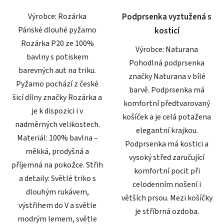
5
5
Výrobce: Rozárka
Podprsenka vyztužená s
hvězdiček.
hvězdiček.
Pánské dlouhé pyžamo
kosticí
Rozárka P20 ze 100%
Výrobce: Naturana
bavlny s potiskem
Pohodlná podprsenka
barevných aut na triku.
značky Naturana v bílé
Pyžamo pochází z české
barvě. Podprsenka má
šicí dílny značky Rozárka a
komfortní předtvarovaný
je k dispozici i v
košíček a je celá potažena
nadměrných velikostech.
elegantní krajkou.
Materiál: 100% bavlna –
Podprsenka má kostici a
měkká, prodyšná a
vysoký střed zaručující
příjemná na pokožce. Střih
komfortní pocit při
a detaily: Světlé triko s
celodenním nošení i
dlouhým rukávem,
větších prsou. Mezi košíčky
výstřihem do V a světle
je stříbrná ozdoba.
modrým lemem, světle