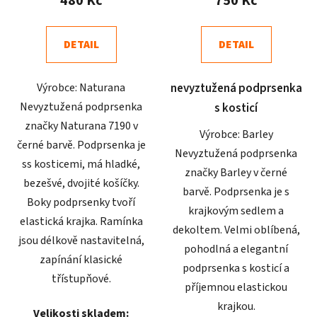
480 Kč
750 Kč
je
je
5,0
4,9
DETAIL
DETAIL
z
z
5
5
Výrobce: Naturana
nevyztužená podprsenka
hvězdiček.
hvězdiček.
Nevyztužená podprsenka
s kosticí
značky Naturana 7190 v
Výrobce: Barley
černé barvě. Podprsenka je
Nevyztužená podprsenka
ss kosticemi, má hladké,
značky Barley v černé
bezešvé, dvojité košíčky.
barvě. Podprsenka je s
Boky podprsenky tvoří
krajkovým sedlem a
elastická krajka. Ramínka
dekoltem. Velmi oblíbená,
jsou délkově nastavitelná,
pohodlná a elegantní
zapínání klasické
podprsenka s kosticí a
třístupňové.
příjemnou elastickou
krajkou.
Velikosti skladem: