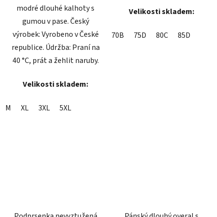
modré dlouhé kalhoty s
Velikosti skladem:
gumou v pase. Český
výrobek: Vyrobeno v České
70B
75D
80C
85D
republice. Údržba: Praní na
40 °C, prát a žehlit naruby.
Velikosti skladem:
M
XL
3XL
5XL
Podprsenka nevyztužená
Pánský dlouhý overal s