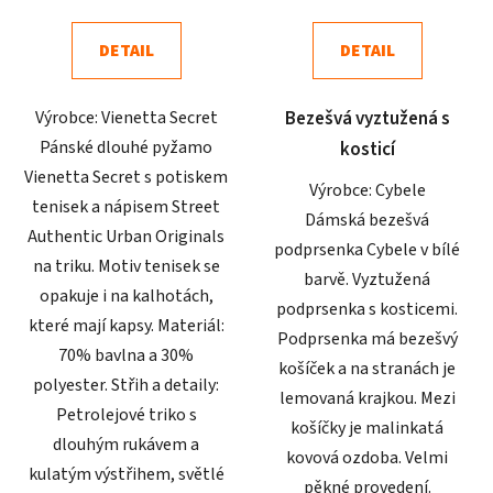
je
je
4,7
5,0
DETAIL
DETAIL
z
z
5
5
Výrobce: Vienetta Secret
Bezešvá vyztužená s
hvězdiček.
hvězdiček.
Pánské dlouhé pyžamo
kosticí
Vienetta Secret s potiskem
Výrobce: Cybele
tenisek a nápisem Street
Dámská bezešvá
Authentic Urban Originals
podprsenka Cybele v bílé
na triku. Motiv tenisek se
barvě. Vyztužená
opakuje i na kalhotách,
podprsenka s kosticemi.
které mají kapsy. Materiál:
Podprsenka má bezešvý
70% bavlna a 30%
košíček a na stranách je
polyester. Střih a detaily:
lemovaná krajkou. Mezi
Petrolejové triko s
košíčky je malinkatá
dlouhým rukávem a
kovová ozdoba. Velmi
kulatým výstřihem, světlé
pěkné provedení.