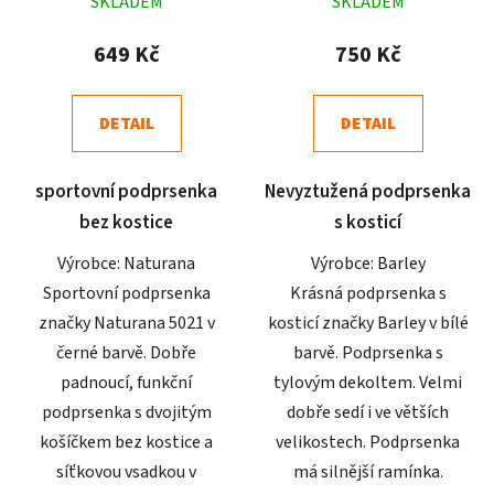
SKLADEM
SKLADEM
hodnocení
hodnocení
produktu
produktu
649 Kč
750 Kč
je
je
4,6
5,0
DETAIL
DETAIL
z
z
5
5
sportovní podprsenka
Nevyztužená podprsenka
hvězdiček.
hvězdiček.
bez kostice
s kosticí
Výrobce: Naturana
Výrobce: Barley
Sportovní podprsenka
Krásná podprsenka s
značky Naturana 5021 v
kosticí značky Barley v bílé
černé barvě. Dobře
barvě. Podprsenka s
padnoucí, funkční
tylovým dekoltem. Velmi
podprsenka s dvojitým
dobře sedí i ve větších
košíčkem bez kostice a
velikostech. Podprsenka
síťkovou vsadkou v
má silnější ramínka.