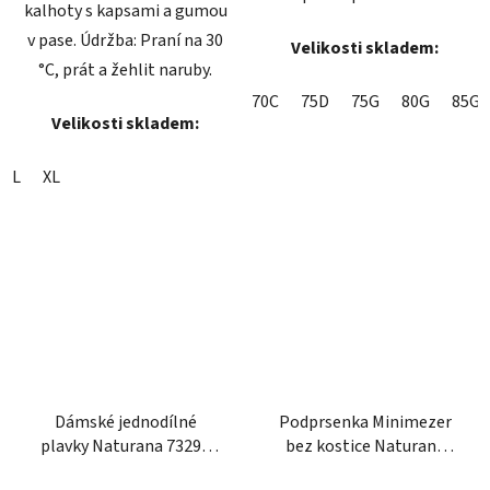
kalhoty s kapsami a gumou
v pase. Údržba: Praní na 30
Velikosti skladem:
°C, prát a žehlit naruby.
70C
75D
75G
80G
85G
Velikosti skladem:
L
XL
Dámské jednodílné
Podprsenka Minimezer
plavky Naturana 73293
bez kostice Naturana
plameňák barevné
5363 růžová
Průměrné
Průměrné