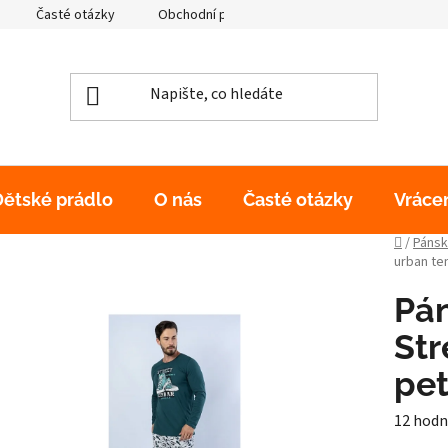
Časté otázky
Obchodní podmínky
Podmínky ochrany os
Dětské prádlo
O nás
Časté otázky
Vráce
Domů
/
Pánsk
urban te
Pá
Str
pet
Průměr
12 hodn
hodnoc