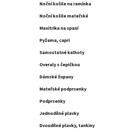
e
Noční košile na ramínka
n
í
Noční košile mateřské
p
a
Maxitrika na spaní
n
Pyžama, capri
e
l
Samostatné kalhoty
Overaly s čepičkou
Dámské župany
Mateřské podprsenky
Podprsenky
Jednodílné plavky
Dvoudílné plavky, tankiny