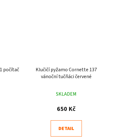
1 počítač
Klučičí pyžamo Cornette 137
vánoční tučňáci červené
né
Průměrné
SKLADEM
ení
hodnocení
tu
produktu
650 Kč
je
5,0
DETAIL
z
5