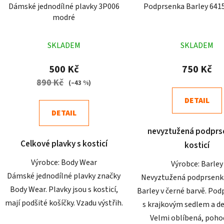
Dámské jednodílné plavky 3P006
Podprsenka Barley 641
modré
Průměrné
Průměr
SKLADEM
SKLADEM
hodnocení
hodnoc
produktu
produk
500 Kč
750 Kč
je
je
890 Kč
(–43 %)
4,9
4,9
DETAIL
z
z
DETAIL
5
5
nevyztužená podprs
hvězdiček.
hvězdič
Celkové plavky s kosticí
kosticí
Výrobce: Body Wear
Výrobce: Barley
Dámské jednodílné plavky značky
Nevyztužená podprsenk
Body Wear. Plavky jsou s kosticí,
Barley v černé barvě. Pod
mají podšité košíčky. Vzadu výstřih.
s krajkovým sedlem a d
Velmi oblíbená, poho