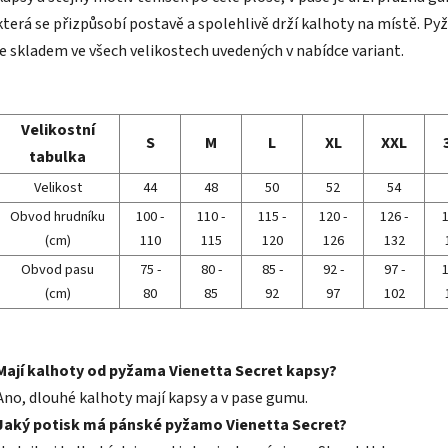
která se přizpůsobí postavě a spolehlivě drží kalhoty na místě. P
je skladem ve všech velikostech uvedených v nabídce variant.
Velikostní
S
M
L
XL
XXL
tabulka
Velikost
44
48
50
52
54
Obvod hrudníku
100 -
110 -
115 -
120 -
126 -
1
(cm)
110
115
120
126
132
Obvod pasu
75 -
80 -
85 -
92 -
97 -
1
(cm)
80
85
92
97
102
Mají kalhoty od pyžama Vienetta Secret kapsy?
Ano, dlouhé kalhoty mají kapsy a v pase gumu.
Jaký potisk má pánské pyžamo Vienetta Secret?