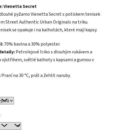
: Vienetta Secret
tu
dlouhé pyžamo Vienetta Secret s potiskem tenisek
em Street Authentic Urban Originals na triku.
nisek se opakuje i na kalhotách, které mají kapsy.
l:
70% bavlna a 30% polyester.
ek.
detaily:
Petrolejové triko s dlouhým rukávem a
 výstřihem, světlé kalhoty s kapsami a gumou v
:
Praní na 30 °C, prát a žehlit naruby.
t