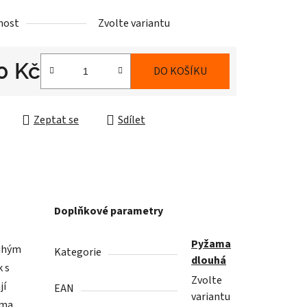
nost
Zvolte variantu
0 Kč
DO KOŠÍKU
cena:
Zeptat se
Sdílet
Doplňkové parametry
Pyžama
ouhým
Kategorie
dlouhá
k s
Zvolte
jí
EAN
variantu
uma,