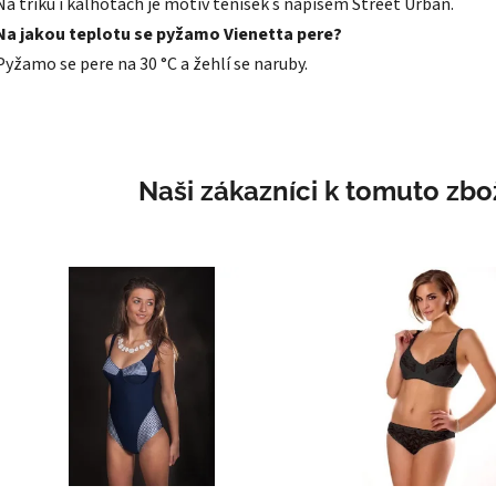
Na triku i kalhotách je motiv tenisek s nápisem Street Urban.
Na jakou teplotu se pyžamo Vienetta pere?
Pyžamo se pere na 30 °C a žehlí se naruby.
Naši zákazníci k tomuto zbož