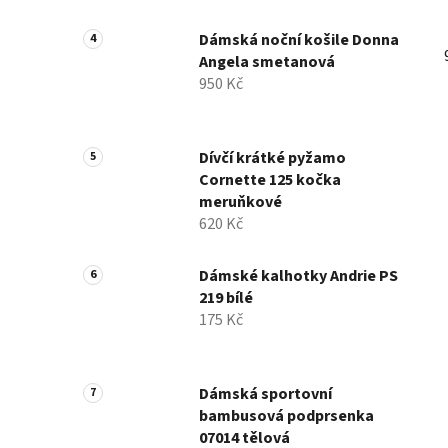
Dámská noční košile Donna
Angela smetanová
950 Kč
Dívčí krátké pyžamo
Cornette 125 kočka
meruňkové
620 Kč
Dámské kalhotky Andrie PS
219 bílé
175 Kč
Dámská sportovní
bambusová podprsenka
07014 tělová