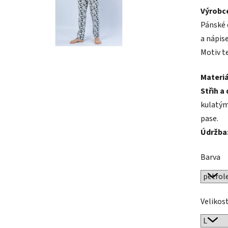
Výrobce
produk
Pánské 
je
a nápis
4,7
Motiv te
z
5
Materiá
hvězdič
Střih a 
kulatým
pase.
Údržba
Barva
Velikos