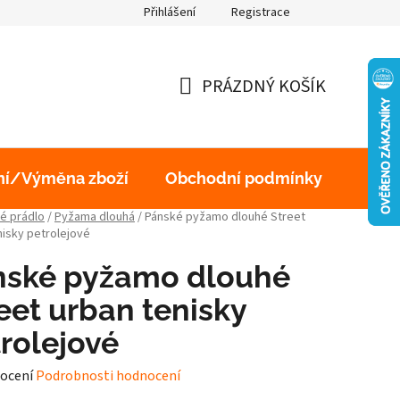
Přihlášení
Registrace
obních údajů
PRÁZDNÝ KOŠÍK
NÁKUPNÍ
KOŠÍK
ní/Výměna zboží
Obchodní podmínky
Podm
é prádlo
/
Pyžama dlouhá
/
Pánské pyžamo dlouhé Street
nisky petrolejové
nské pyžamo dlouhé
eet urban tenisky
rolejové
né
ocení
Podrobnosti hodnocení
ení