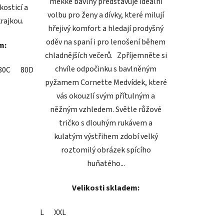
měkké bavlny představuje ideální
kosticí a
volbu pro ženy a dívky, které milují
rajkou.
hřejivý komfort a hledají prodyšný
oděv na spaní i pro lenošení během
m:
chladnějších večerů. Zpříjemněte si
chvíle odpočinku s bavlněným
80C
80D
80E
85B
85C
85D
90C
90D
90E
95B
pyžamem Cornette Medvídek, které
vás okouzlí svým přítulným a
něžným vzhledem. Světle růžové
tričko s dlouhým rukávem a
kulatým výstřihem zdobí velký
roztomilý obrázek spícího
huňatého...
Velikosti skladem:
L
XXL