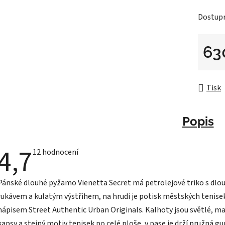
Dostup
63
Měrná 
Tisk
Popis
4,7
Průměrné
12 hodnocení
hodnocení
produktu
je
Pánské dlouhé pyžamo Vienetta Secret má petrolejové triko s dl
4,7
z
rukávem a kulatým výstřihem, na hrudi je potisk městských tenise
5
hvězdiček.
nápisem Street Authentic Urban Originals. Kalhoty jsou světlé, ma
kapsy a stejný motiv tenisek po celé ploše, v pase je drží pružná g