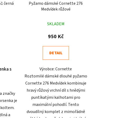
51 černá
Pyžamo dámské Cornette 276
Medvídek růžové
né
Průměrné
SKLADEM
ení
hodnocení
tu
produktu
950 Kč
je
5,0
DETAIL
z
5
enka s
Výrobce: Cornette
ek.
hvězdiček.
Roztomilé dámské dlouhé pyžamo
Cornette 276 Medvídek kombinuje
hravý růžový vrchní díl s hnědými
a značky
puntíkatými kalhotami pro
prsenka je
maximální pohodlí. Tento
ekoltem.
dvoudílný komplet z mimořádně
dlná a