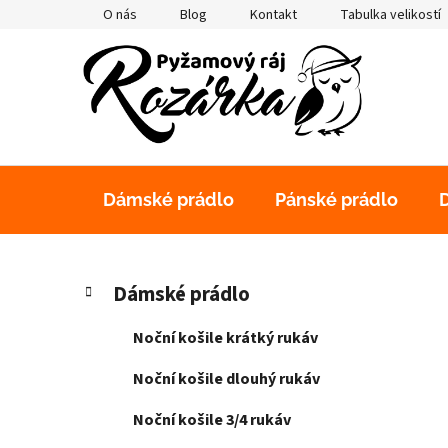
Přejít
O nás
Blog
Kontakt
Tabulka velikostí
na
obsah
Dámské prádlo
Pánské prádlo
P
K
Přeskočit
Dámské prádlo
a
kategorie
o
t
s
Noční košile krátký rukáv
e
t
g
Noční košile dlouhý rukáv
r
o
a
r
Noční košile 3/4 rukáv
i
n