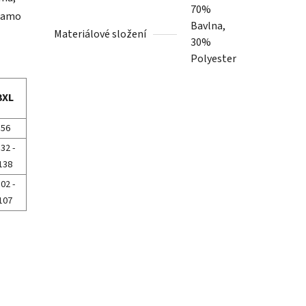
70%
yžamo
Bavlna,
Materiálové složení
30%
Polyester
3XL
56
32 -
138
02 -
107