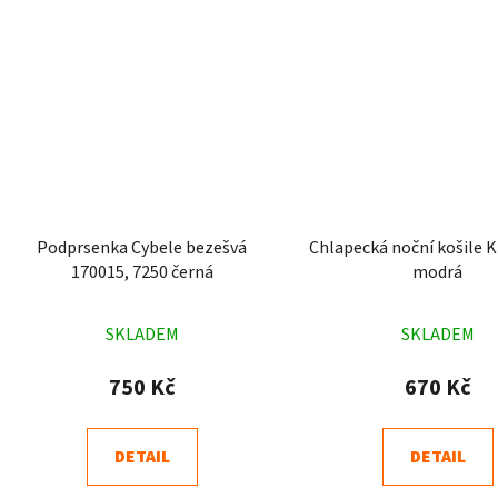
Podprsenka Cybele bezešvá
Chlapecká noční košile K
170015, 7250 černá
modrá
Průměrné
Průměr
SKLADEM
SKLADEM
hodnocení
hodnoc
produktu
produk
750 Kč
670 Kč
je
je
4,8
4,0
DETAIL
DETAIL
z
z
5
5