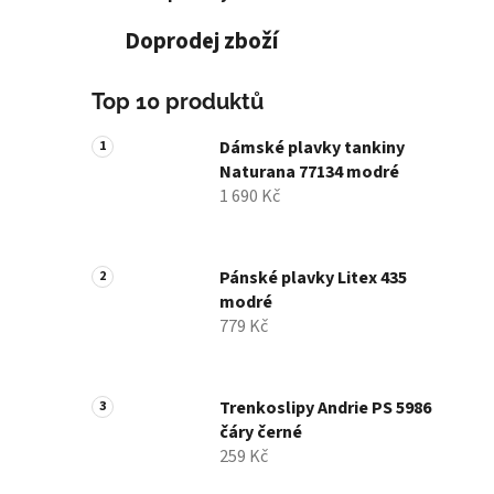
Doprodej zboží
Top 10 produktů
Dámské plavky tankiny
Naturana 77134 modré
1 690 Kč
Pánské plavky Litex 435
modré
779 Kč
Trenkoslipy Andrie PS 5986
čáry černé
259 Kč