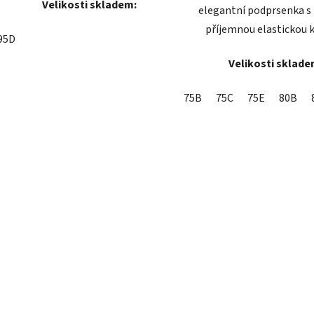
Velikosti skladem:
elegantní podprsenka s 
příjemnou elastickou k
95D
Velikosti sklade
75B
75C
75E
80B