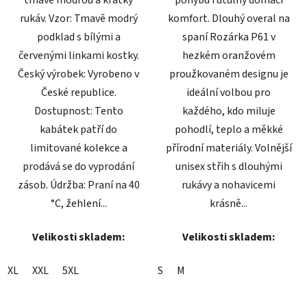
rukáv. Vzor: Tmavě modrý
komfort. Dlouhý overal na
podklad s bílými a
spaní Rozárka P61 v
červenými linkami kostky.
hezkém oranžovém
Český výrobek: Vyrobeno v
proužkovaném designu je
České republice.
ideální volbou pro
Dostupnost: Tento
každého, kdo miluje
kabátek patří do
pohodlí, teplo a měkké
limitované kolekce a
přírodní materiály. Volnější
prodává se do vyprodání
unisex střih s dlouhými
zásob. Údržba: Praní na 40
rukávy a nohavicemi
°C, žehlení...
krásně...
Velikosti skladem:
Velikosti skladem:
XL
XXL
5XL
S
M