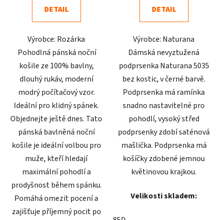
4,1
4,3
DETAIL
DETAIL
z
z
5
5
Výrobce: Rozárka
Výrobce: Naturana
hvězdiček.
hvězdiček.
Pohodlná pánská noční
Dámská nevyztužená
košile ze 100% bavlny,
podprsenka Naturana 5035
dlouhý rukáv, moderní
bez kostic, v černé barvě.
modrý počítačový vzor.
Podprsenka má ramínka
Ideální pro klidný spánek.
snadno nastavitelné pro
Objednejte ještě dnes. Tato
pohodlí, vysoký střed
pánská bavlněná noční
podprsenky zdobí saténová
košile je ideální volbou pro
mašlička. Podprsenka má
muže, kteří hledají
košíčky zdobené jemnou
maximální pohodlí a
květinovou krajkou.
prodyšnost během spánku.
Velikosti skladem:
Pomáhá omezit pocení a
zajišťuje příjemný pocit po