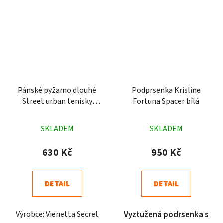
Pánské pyžamo dlouhé
Podprsenka Krisline
Street urban tenisky
Fortuna Spacer bílá
vínové
Průměrné
Průměrné
SKLADEM
SKLADEM
hodnocení
hodnocení
produktu
produktu
630 Kč
950 Kč
je
je
4,8
4,8
DETAIL
DETAIL
z
z
5
5
Výrobce: Vienetta Secret
Vyztužená podrsenka s
hvězdiček.
hvězdiček.