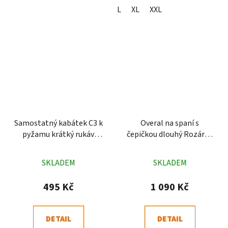
L
XL
XXL
Samostatný kabátek C3 k
Overal na spaní s
pyžamu krátký rukáv
čepičkou dlouhý Rozárka
tmavě modrý
P61 oranžový
Průměrné
Průměrné
SKLADEM
SKLADEM
hodnocení
hodnocení
produktu
produktu
495 Kč
1 090 Kč
je
je
4,9
4,9
DETAIL
DETAIL
z
z