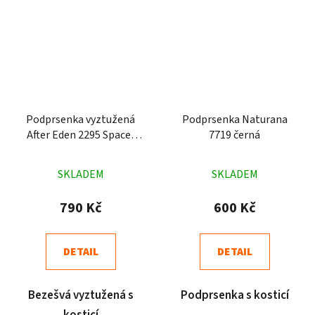
Podprsenka vyztužená
Podprsenka Naturana
After Eden 2295 Spacer
7719 černá
bílá
Průměrné
Průměrné
SKLADEM
SKLADEM
hodnocení
hodnocení
produktu
produktu
790 Kč
600 Kč
je
je
5,0
4,6
DETAIL
DETAIL
z
z
5
5
Bezešvá vyztužená s
Podprsenka s kosticí
hvězdiček.
hvězdiček.
kosticí