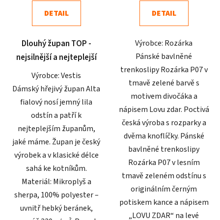
4,1
5,0
DETAIL
DETAIL
z
z
5
5
Dlouhý župan TOP -
Výrobce: Rozárka
hvězdiček.
hvězdiček.
Pánské bavlněné
nejsilnější a nejteplejší
trenkoslipy Rozárka P07 v
Výrobce: Vestis
tmavě zelené barvě s
Dámský hřejivý župan Alta
motivem divočáka a
fialový nosí jemný lila
nápisem Lovu zdar. Poctivá
odstín a patří k
česká výroba s rozparky a
nejteplejším županům,
dvěma knoflíčky. Pánské
jaké máme. Župan je český
bavlněné trenkoslipy
výrobek a v klasické délce
Rozárka P07 v lesním
sahá ke kotníkům.
tmavě zeleném odstínu s
Materiál: Mikroplyš a
originálním černým
sherpa, 100% polyester –
potiskem kance a nápisem
uvnitř hebký beránek,
„LOVU ZDAR“ na levé