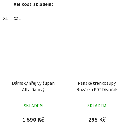
Velikosti skladem:
XL
XXL
Dámský hřejivý župan
Pánské trenkoslipy
Alta fialový
Rozárka P07 Divočák
Lovu zdar tmavě zelené
Průměrné
Průměrné
SKLADEM
SKLADEM
hodnocení
hodnocení
produktu
produktu
1 590 Kč
295 Kč
je
je