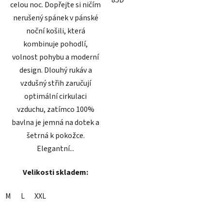
85D
celou noc. Dopřejte si ničím
nerušený spánek v pánské
noční košili, která
kombinuje pohodlí,
volnost pohybu a moderní
design. Dlouhý rukáv a
vzdušný střih zaručují
optimální cirkulaci
vzduchu, zatímco 100%
bavlna je jemná na dotek a
šetrná k pokožce.
Elegantní...
Velikosti skladem:
M
L
XXL