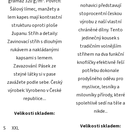
gramáž 320 g/m². Povrch:
nohavici představují
Šálový límec, manžety a
stoprocentní českou
lem kapes mají kontrastní
výrobu z naší vlastní
strukturu oproti ploše
chráněné dílny. Tento
županu. Střih a detaily:
jedinečný kousek s
Zavinovací střih s dlouhým
tradičním volnějším
rukávem a nakládanými
střihem na dva funkční
kapsami s lemem.
knoflíčky efektivně řeší
Zavazování: Pásek ze
potřebu dokonale
stejné látky si v pase
prodyšného oděvu pro
zavážete podle sebe. Český
myslivce, lesníky a
výrobek: Vyrobeno v České
milovníky přírody, které
republice....
spolehlivě sedí na těle a
nikde...
Velikosti skladem:
Velikosti skladem:
S
XXL