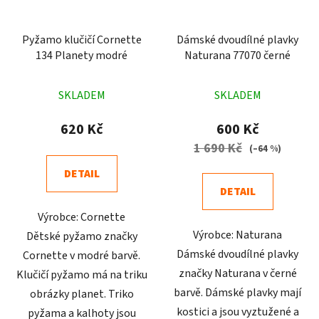
Pyžamo klučičí Cornette
Dámské dvoudílné plavky
134 Planety modré
Naturana 77070 černé
Průměrné
Průměrné
SKLADEM
SKLADEM
hodnocení
hodnocení
produktu
produktu
620 Kč
600 Kč
je
je
1 690 Kč
(–64 %)
4,9
5,0
DETAIL
z
z
DETAIL
5
5
Výrobce: Cornette
hvězdiček.
hvězdiček.
Výrobce: Naturana
Dětské pyžamo značky
Dámské dvoudílné plavky
Cornette v modré barvě.
značky Naturana v černé
Klučičí pyžamo má na triku
barvě. Dámské plavky mají
obrázky planet. Triko
kostici a jsou vyztužené a
pyžama a kalhoty jsou