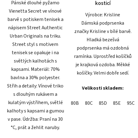
Pánské dlouhé pyžamo
kosticí
Vienetta Secret ve vínové
Výrobce: Krisline
barvě s potiskem tenisek a
Dámská podprsenka
nápisem Street Authentic
značky Krisline v bílé barvě.
Urban Originals na triku.
Hladká bezešvá
Street styl s motivem
podprsenka má ozdobná
tenisek se opakuje i na
ramínka. Uprostřed košíčků
světlých kalhotách s
je krajková ozdoba. Měkké
kapsami. Materiál: 70%
košíčky. Velmi dobře sedí.
bavlna a 30% polyester.
Střih a detaily: Vínové triko
Velikosti skladem:
s dlouhým rukávem a
kulatým výstřihem, světlé
80B
80C
85D
85E
95C
kalhoty s kapsami a gumou
v pase. Údržba: Praní na 30
°C, prát a žehlit naruby.