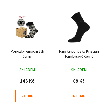
Ponožky vánoční Elfi
Pánské ponožky Kristián
černé
bambusové černé
Průměrné
Průměrné
SKLADEM
SKLADEM
hodnocení
hodnocení
produktu
produktu
145 Kč
89 Kč
je
je
5,0
5,0
DETAIL
DETAIL
z
z
5
5