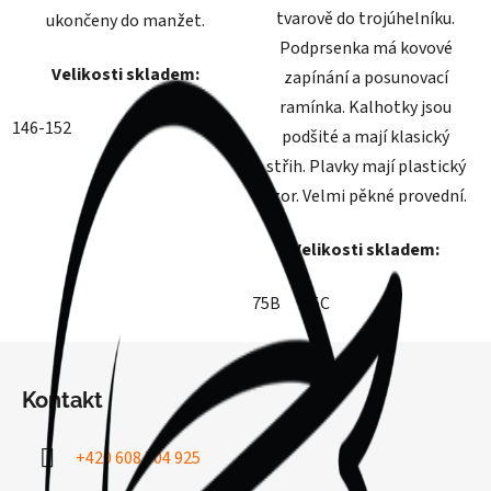
tvarově do trojúhelníku.
ukončeny do manžet.
Podprsenka má kovové
Velikosti skladem:
zapínání a posunovací
ramínka. Kalhotky jsou
146-152
podšité a mají klasický
střih. Plavky mají plastický
vzor. Velmi pěkné provední.
Velikosti skladem:
75B
75C
Z
á
Kontakt
p
a
+420 608 704 925
t