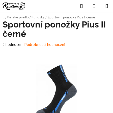
Přejít
Hledat
NÁKUPN
na
KOŠÍK
obsah
Domů
/
Pánské prádlo
/
Ponožky
/
Sportovní ponožky Pius II černé
Sportovní ponožky Pius II
černé
Průměrné
9 hodnocení
Podrobnosti hodnocení
hodnocení
produktu
je
5,0
z
5
hvězdiček.