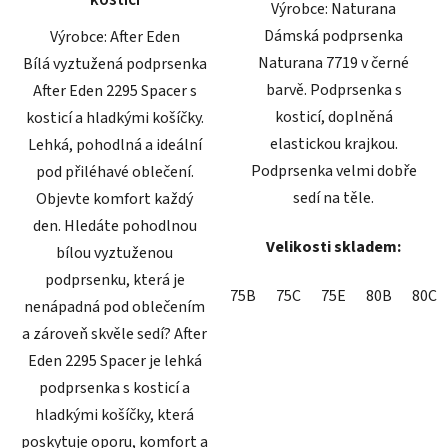
Výrobce: Naturana
Dámská podprsenka
Výrobce: After Eden
Naturana 7719 v černé
Bílá vyztužená podprsenka
barvě. Podprsenka s
After Eden 2295 Spacer s
kosticí, doplněná
kosticí a hladkými košíčky.
elastickou krajkou.
Lehká, pohodlná a ideální
Podprsenka velmi dobře
pod přiléhavé oblečení.
sedí na těle.
Objevte komfort každý
den. Hledáte pohodlnou
Velikosti skladem:
bílou vyztuženou
podprsenku, která je
75B
75C
75E
80B
80C
nenápadná pod oblečením
a zároveň skvěle sedí? After
Eden 2295 Spacer je lehká
podprsenka s kosticí a
hladkými košíčky, která
poskytuje oporu, komfort a