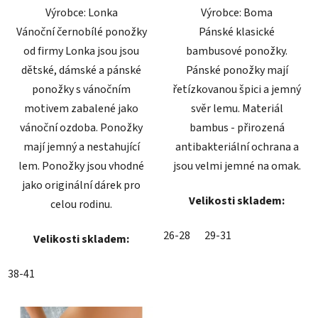
Výrobce: Lonka
Výrobce: Boma
hvězdiček.
hvězdiček.
Vánoční černobílé ponožky
Pánské klasické
od firmy Lonka jsou jsou
bambusové ponožky.
dětské, dámské a pánské
Pánské ponožky mají
ponožky s vánočním
řetízkovanou špici a jemný
motivem zabalené jako
svěr lemu. Materiál
vánoční ozdoba. Ponožky
bambus - přirozená
mají jemný a nestahující
antibakteriální ochrana a
lem. Ponožky jsou vhodné
jsou velmi jemné na omak.
jako originální dárek pro
Velikosti skladem:
celou rodinu.
26-28
29-31
Velikosti skladem:
38-41