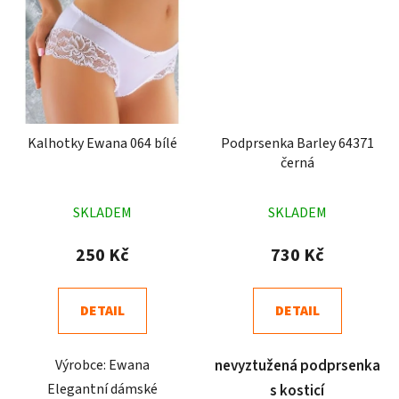
Kalhotky Ewana 064 bílé
Podprsenka Barley 64371
černá
Průměrné
Průměrné
SKLADEM
SKLADEM
hodnocení
hodnocení
produktu
produktu
250 Kč
730 Kč
je
je
5,0
5,0
DETAIL
DETAIL
z
z
5
5
Výrobce: Ewana
nevyztužená podprsenka
hvězdiček.
hvězdiček.
Elegantní dámské
s kosticí