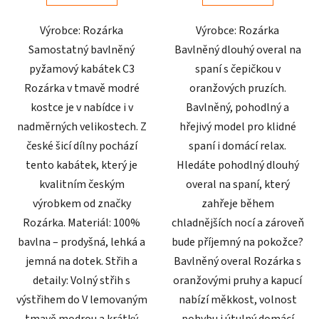
5
5
Výrobce: Rozárka
Výrobce: Rozárka
hvězdiček.
hvězdiček.
Samostatný bavlněný
Bavlněný dlouhý overal na
pyžamový kabátek C3
spaní s čepičkou v
Rozárka v tmavě modré
oranžových pruzích.
kostce je v nabídce i v
Bavlněný, pohodlný a
nadměrných velikostech. Z
hřejivý model pro klidné
české šicí dílny pochází
spaní i domácí relax.
tento kabátek, který je
Hledáte pohodlný dlouhý
kvalitním českým
overal na spaní, který
výrobkem od značky
zahřeje během
Rozárka. Materiál: 100%
chladnějších nocí a zároveň
bavlna – prodyšná, lehká a
bude příjemný na pokožce?
jemná na dotek. Střih a
Bavlněný overal Rozárka s
detaily: Volný střih s
oranžovými pruhy a kapucí
výstřihem do V lemovaným
nabízí měkkost, volnost
tmavě modrou a krátký
pohybu i útulný domácí