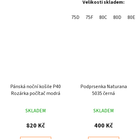
Velikosti skladem:
75D
75F
80C
80D
80E
Pánská noční košile P40
Podprsenka Naturana
Rozárka počítač modrá
5035 černá
Průměrné
Průměrné
SKLADEM
SKLADEM
hodnocení
hodnocení
produktu
produktu
820 Kč
400 Kč
je
je