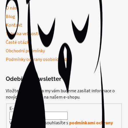
O nás
Blog
Kontakt
Tabulka velikostí
Časté otázky
Obchodní podmínky
Podmínky ochrany osobních údajů
Odebírat newsletter
Vložte svůj e-mail a my vám budeme zasílat informace o
nových produktech na našem e-shopu.
E-mail
Vložením e-mailu souhlasíte s
podmínkami ochrany