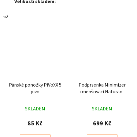
Velikosti skladem:
62
Pánské ponožky PiVoXX 5
Podprsenka Minimizer
pivo
zmenšovací Naturana
5063 tělová
Průměrné
Průměrné
SKLADEM
SKLADEM
hodnocení
hodnocení
produktu
produktu
85 Kč
699 Kč
je
je
5,0
4,4