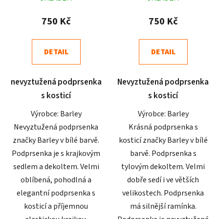
hodnocení
hodnocení
produktu
produktu
750 Kč
750 Kč
je
je
5,0
5,0
DETAIL
DETAIL
z
z
5
5
nevyztužená podprsenka
Nevyztužená podprsenka
hvězdiček.
hvězdiček.
s kosticí
s kosticí
Výrobce: Barley
Výrobce: Barley
Nevyztužená podprsenka
Krásná podprsenka s
značky Barley v bílé barvě.
kosticí značky Barley v bílé
Podprsenka je s krajkovým
barvě. Podprsenka s
sedlem a dekoltem. Velmi
tylovým dekoltem. Velmi
oblíbená, pohodlná a
dobře sedí i ve větších
elegantní podprsenka s
velikostech. Podprsenka
kosticí a příjemnou
má silnější ramínka.