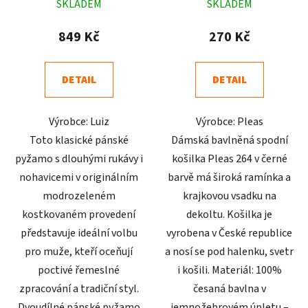
SKLADEM
SKLADEM
hodnocení
hodnocení
produktu
produktu
849 Kč
270 Kč
je
je
4,5
4,9
DETAIL
DETAIL
z
z
5
5
Výrobce: Luiz
Výrobce: Pleas
hvězdiček.
hvězdiček.
Toto klasické pánské
Dámská bavlněná spodní
pyžamo s dlouhými rukávy i
košilka Pleas 264 v černé
nohavicemi v originálním
barvě má široká ramínka a
modrozeleném
krajkovou vsadku na
kostkovaném provedení
dekoltu. Košilka je
představuje ideální volbu
vyrobena v České republice
pro muže, kteří oceňují
a nosí se pod halenku, svetr
poctivé řemeslné
i košili. Materiál: 100%
zpracování a tradiční styl.
česaná bavlna v
Dvoudílné pánské pyžamo
jemnožebrovém úpletu –