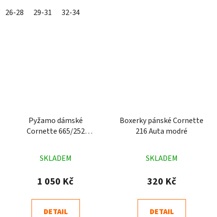
26-28
29-31
32-34
Pyžamo dámské
Boxerky pánské Cornette
Cornette 665/252
216 Auta modré
Flowers žluté
Průměrné
Průměrné
SKLADEM
SKLADEM
hodnocení
hodnocení
produktu
produktu
1 050 Kč
320 Kč
je
je
5,0
4,8
DETAIL
DETAIL
z
z