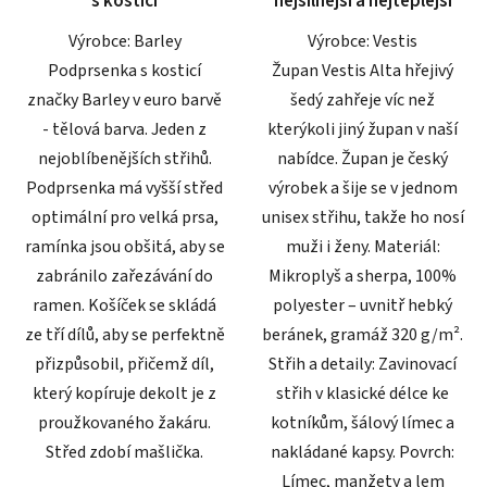
s kosticí
nejsilnější a nejteplejší
Výrobce: Barley
Výrobce: Vestis
Podprsenka s kosticí
Župan Vestis Alta hřejivý
značky Barley v euro barvě
šedý zahřeje víc než
- tělová barva. Jeden z
kterýkoli jiný župan v naší
nejoblíbenějších střihů.
nabídce. Župan je český
Podprsenka má vyšší střed
výrobek a šije se v jednom
optimální pro velká prsa,
unisex střihu, takže ho nosí
ramínka jsou obšitá, aby se
muži i ženy. Materiál:
zabránilo zařezávání do
Mikroplyš a sherpa, 100%
ramen. Košíček se skládá
polyester – uvnitř hebký
ze tří dílů, aby se perfektně
beránek, gramáž 320 g/m².
přizpůsobil, přičemž díl,
Střih a detaily: Zavinovací
který kopíruje dekolt je z
střih v klasické délce ke
proužkovaného žakáru.
kotníkům, šálový límec a
Střed zdobí mašlička.
nakládané kapsy. Povrch:
Límec, manžety a lem