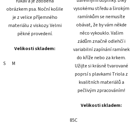
barevnými doplňky. Díky
rukáv a je zdobena
vysokému středu a širokým
obrázkem psa. Noční košile
ramínkům se nemusíte
je z velice příjemného
obávat, že by vám někde
materiálu z viskozy. Velmi
něco vykouklo. Vašim
pěkné provedení.
zádům značně odlehčí i
Velikosti skladem:
variabilní zapínání ramínek
do kříže nebo za krkem.
S
M
Užijte si krásně tvarované
poprsí s plavkami Triola z
kvalitních materiálů a
pečlivým zpracováním!
Velikosti skladem:
85C