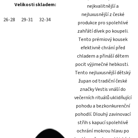
Velikosti skladem:
nejkvalitnější a
nejluxusnější z české
26-28
29-31
32-34
produkce pro spolehlivé
zahřátí dívek po koupeli.
Tento prémiový kousek
efektivně chrání před
chladem a přináší dětem
pocit výjimečné hebkosti.
Tento nejluxusnější dětský
župan od tradiční české
značky Vestis vnáší do
večerních rituálů uklidňující
pohodu a bezkonkurenční
pohodlí. Dlouhý zavinovací
střih s kapucí spolehlivě
ochrání mokrou hlavu po