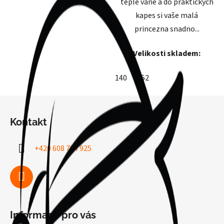
teplé vaně a do praktických
kapes si vaše malá
princezna snadno...
Velikosti skladem:
140
152
Z
á
Kontakt
p
a
+420 608 704 925
t
í
Informace pro vás