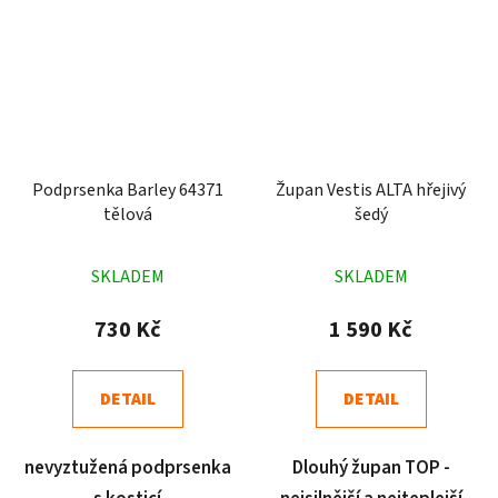
Podprsenka Barley 64371
Župan Vestis ALTA hřejivý
tělová
šedý
Průměrné
Průměrné
SKLADEM
SKLADEM
hodnocení
hodnocení
produktu
produktu
730 Kč
1 590 Kč
je
je
4,7
4,5
DETAIL
DETAIL
z
z
5
5
nevyztužená podprsenka
Dlouhý župan TOP -
hvězdiček.
hvězdiček.