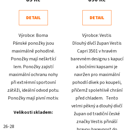
je
je
5,0
4,9
DETAIL
DETAIL
z
z
5
5
Výrobce: Boma
Výrobce: Vestis
hvězdiček.
hvězdiček.
Pánské ponožky jsou
Dlouhý dívčí župan Vestis
maximálně pohodlné.
Capri 3501 v hravém
Ponožky mají neškrtící
barevném designu s kapucí
lem. Ponožky zajistí
a bočními kapsami je
maximální ochranu nohy
navržen pro maximální
při extrémní sportovní
pohodlí dívek po koupeli,
zátěži, ideální odvod potu.
přičemž spolehlivě chrání
Ponožky mají pivní motiv.
před chladem. Tento
velmi pěkný a dlouhý dívčí
Velikosti skladem:
župan od tradiční české
značky Vestis přináší
26-28
hravou barevnost do