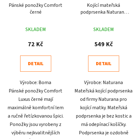
Pánské ponožky Comfort
Kojící mateřská
černé
podprsenka Naturana
5089 bílá
Průměrné
Průměrné
SKLADEM
SKLADEM
hodnocení
hodnocení
produktu
produktu
72 Kč
549 Kč
je
je
4,7
4,9
DETAIL
DETAIL
z
z
5
5
Výrobce: Boma
Výrobce: Naturana
hvězdiček.
hvězdiček.
Pánské ponožky Comfort
Mateřská kojící podprsenka
Luxus černé mají
od firmy Naturana pro
maximálně komfortní lem
kojící matky. Mateřská
a ručně řetízkovanou špici.
podprsenka je bez kostic a
Ponožky jsou vyrobeny z
má odepínací košíčky.
výběru nejkvalitnějších
Podprsenka je ozdobně