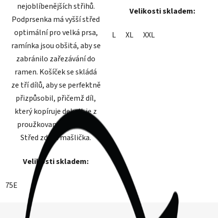
nejoblíbenějších střihů.
Velikosti skladem:
Podprsenka má vyšší střed
optimální pro velká prsa,
L
XL
XXL
ramínka jsou obšitá, aby se
zabránilo zařezávání do
ramen. Košíček se skládá
ze tří dílů, aby se perfektně
přizpůsobil, přičemž díl,
který kopíruje dekolt je z
proužkovaného žakáru.
Střed zdobí mašlička.
Velikosti skladem:
75E
Z