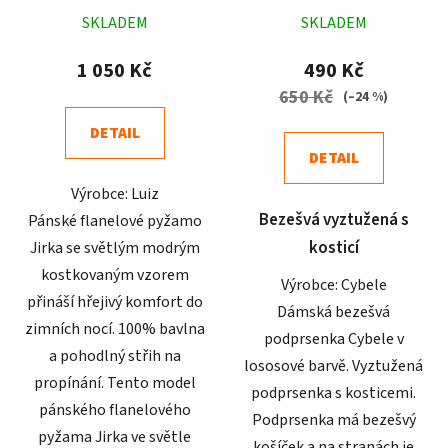
Průměrné
Průměrné
SKLADEM
SKLADEM
hodnocení
hodnocení
produktu
produktu
1 050 Kč
490 Kč
je
je
650 Kč
(–24 %)
4,7
4,8
DETAIL
z
z
DETAIL
5
5
Výrobce: Luiz
hvězdiček.
hvězdiček.
Bezešvá vyztužená s
Pánské flanelové pyžamo
kosticí
Jirka se světlým modrým
kostkovaným vzorem
Výrobce: Cybele
přináší hřejivý komfort do
Dámská bezešvá
zimních nocí. 100% bavlna
podprsenka Cybele v
a pohodlný střih na
lososové barvě. Vyztužená
propínání. Tento model
podprsenka s kosticemi.
pánského flanelového
Podprsenka má bezešvý
pyžama Jirka ve světle
košíček a na stranách je