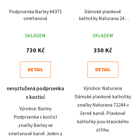
Podprsenka Barley 64371
Dámské plavkové
smetanová
kalhotky Naturana 244
černé
Průměrné
Průměrné
SKLADEM
SKLADEM
hodnocení
hodnocení
produktu
produktu
730 Kč
350 Kč
je
je
4,6
5,0
DETAIL
DETAIL
z
z
5
5
nevyztužená podprsenka
Výrobce: Naturana
hvězdiček.
hvězdiček.
Dámské plavkové kalhotky
s kosticí
značky Naturana 72244 v
Výrobce: Barley
černé barvě. Plavkové
Podprsenka s kosticí
kalhotky jsou klasického
značky Barley ve
střihu.
smetanové barvě. Jeden z