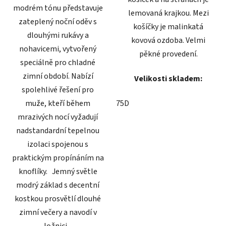
modrém tónu představuje
lemovaná krajkou. Mezi
zateplený noční oděv s
košíčky je malinkatá
dlouhými rukávy a
kovová ozdoba. Velmi
nohavicemi, vytvořený
pěkné provedení.
speciálně pro chladné
zimní období. Nabízí
Velikosti skladem:
spolehlivé řešení pro
muže, kteří během
75D
mrazivých nocí vyžadují
nadstandardní tepelnou
izolaci spojenou s
praktickým propínáním na
knoflíky. Jemný světle
modrý základ s decentní
kostkou prosvětlí dlouhé
zimní večery a navodí v
ložnici...