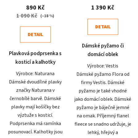
produktu
produktu
890 Kč
1 390 Kč
je
je
1 090 Kč
(–18 %)
5,0
4,2
DETAIL
z
z
DETAIL
5
5
Dámské pyžamo či
hvězdiček.
hvězdiček.
Plavková podprsenka s
domácí oblek
kosticí a kalhotky
Výrobce: Vestis
Výrobce: Naturana
Dámské pyžamo Flora od
Dámské dvoudílné plavky
firmy Vestis. Dámské
značky Naturana v
pyžamo je také vhodné
černobílé barvě. Dámské
jako domácí oblek. Dámské
plavky mají košíčky bez
pyžamo je báječně jemné
výztuže s kosticí.
na omak. Příjemný flanel
Podprsenka má ramínka
fleece se snadno udržuje, je
posunovací. Kalhotky jsou
lehký, hřejivý a