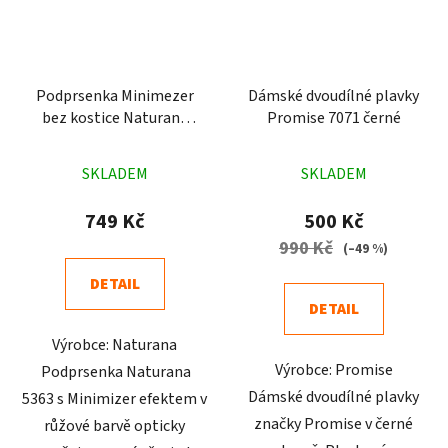
Podprsenka Minimezer
Dámské dvoudílné plavky
bez kostice Naturana
Promise 7071 černé
5363 růžová
Průměrné
Průměrné
SKLADEM
SKLADEM
hodnocení
hodnocení
produktu
produktu
749 Kč
500 Kč
je
je
990 Kč
(–49 %)
5,0
5,0
DETAIL
z
z
DETAIL
5
5
Výrobce: Naturana
hvězdiček.
hvězdiček.
Výrobce: Promise
Podprsenka Naturana
Dámské dvoudílné plavky
5363 s Minimizer efektem v
značky Promise v černé
růžové barvě opticky