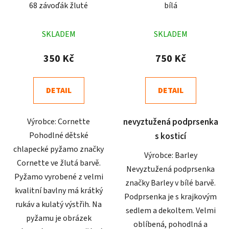
68 závoďák žluté
bílá
Průměrné
Průměrné
SKLADEM
SKLADEM
hodnocení
hodnocení
produktu
produktu
350 Kč
750 Kč
je
je
4,9
5,0
DETAIL
DETAIL
z
z
5
5
Výrobce: Cornette
nevyztužená podprsenka
hvězdiček.
hvězdiček.
Pohodlné dětské
s kosticí
chlapecké pyžamo značky
Výrobce: Barley
Cornette ve žlutá barvě.
Nevyztužená podprsenka
Pyžamo vyrobené z velmi
značky Barley v bílé barvě.
kvalitní bavlny má krátký
Podprsenka je s krajkovým
rukáv a kulatý výstřih. Na
sedlem a dekoltem. Velmi
pyžamu je obrázek
oblíbená, pohodlná a