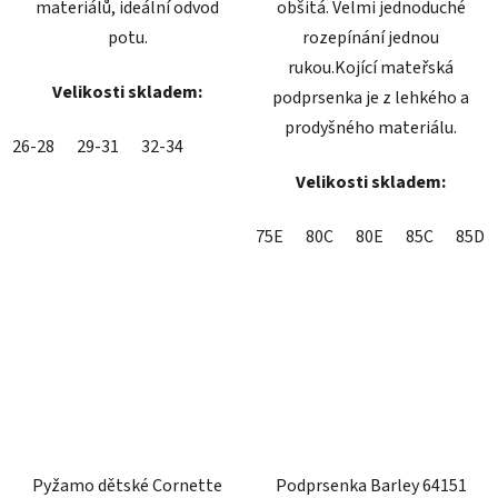
materiálů, ideální odvod
obšitá. Velmi jednoduché
potu.
rozepínání jednou
rukou.Kojící mateřská
Velikosti skladem:
podprsenka je z lehkého a
prodyšného materiálu.
26-28
29-31
32-34
Velikosti skladem:
75E
80C
80E
85C
85D
Pyžamo dětské Cornette
Podprsenka Barley 64151