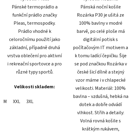
Pánské termoprádlo a
Pánská noční košile
funkční prádlo značky
Rozárka P30 je ušitá ze
Pleas, termospodky.
100% bavlny v modré
Prádlo vhodné k
barvě, po celé ploše má
celoročnímu použití jako
digitální potisk s
základní, případně druhá
počítačovým IT motivem a
vrstva oblečení pro aktivní
k tomu ladící čepičku. Šije
i rekreační sportovce a pro
se pod značkou Rozárka v
různé typy sportů.
české šicí dílně a stejný
vzor máme i v chlapecké
Velikosti skladem:
velikosti. Materiál: 100%
bavlna – vzdušná, hebká na
M
XXL
3XL
dotek a dobře odvádí
vlhkost. Střih a detaily:
Volná rovná košile s
krátkým rukávem,