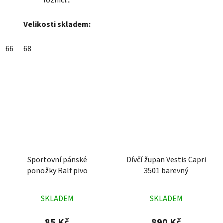
Velikosti skladem:
66
68
Sportovní pánské
Dívčí župan Vestis Capri
ponožky Ralf pivo
3501 barevný
Průměrné
Průměrné
SKLADEM
SKLADEM
hodnocení
hodnocení
produktu
produktu
85 Kč
890 Kč