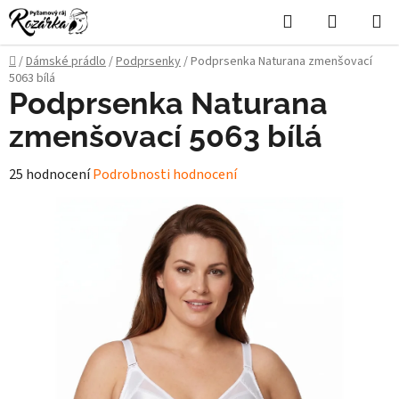
Přejít
Hledat
NÁKUPN
na
KOŠÍK
obsah
Domů
/
Dámské prádlo
/
Podprsenky
/
Podprsenka Naturana zmenšovací
5063 bílá
Podprsenka Naturana
zmenšovací 5063 bílá
Průměrné
25 hodnocení
Podrobnosti hodnocení
hodnocení
produktu
je
4,2
z
5
hvězdiček.