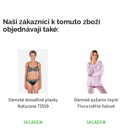
Naši zákazníci k tomuto zboží
objednávají také:
Dámské dvoudílné plavky
Dámské pyžamo teplé
Naturana 72559
Flora světle fialové
černobílé
Průměrné
Průměrné
SKLADEM
SKLADEM
hodnocení
hodnocení