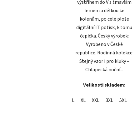
výstřihem do V s tmavším
lemem a délkou ke
kolenům, po celé ploše
digitální IT potisk, k tomu
čepička. Český výrobek:
Vyrobeno v České
republice. Rodinná kolekce:
Stejný vzor i pro kluky –
Chlapecká noční...
Velikosti skladem:
L
XL
XXL
3XL
5XL