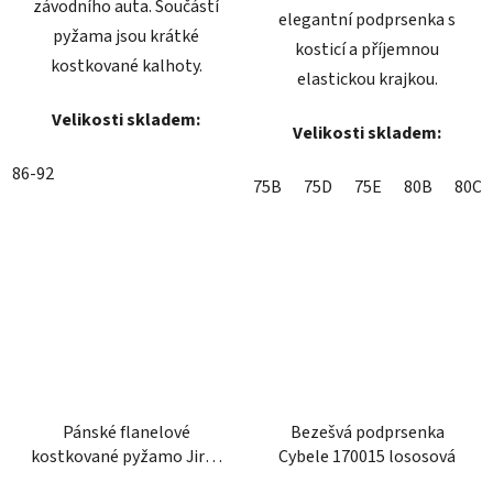
závodního auta. Součástí
elegantní podprsenka s
pyžama jsou krátké
kosticí a příjemnou
kostkované kalhoty.
elastickou krajkou.
Velikosti skladem:
Velikosti skladem:
86-92
75B
75D
75E
80B
80C
Pánské flanelové
Bezešvá podprsenka
kostkované pyžamo Jirka
Cybele 170015 lososová
modré