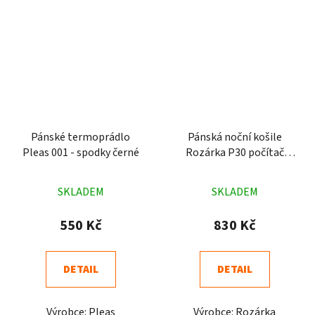
Pánské termoprádlo
Pánská noční košile
Pleas 001 - spodky černé
Rozárka P30 počítač
modrá
Průměrné
Průměrné
SKLADEM
SKLADEM
hodnocení
hodnocení
produktu
produktu
550 Kč
830 Kč
je
je
4,6
5,0
DETAIL
DETAIL
z
z
5
5
Výrobce: Pleas
Výrobce: Rozárka
hvězdiček.
hvězdiček.