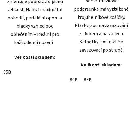
barvě. Plavková
zmenšuje poprsí až o jednu
podprsenka má vyztužené
velikost. Nabízí maximální
trojúhelníkové košíčky.
pohodlí, perfektní oporu a
Plavky jsou na zavazování
hladký vzhled pod
za krkem a na zádech.
oblečením – ideální pro
Kalhotky jsou nízké a
každodenní nošení.
zavazovací po straně.
Velikosti skladem:
Velikosti skladem:
85B
80B
85B