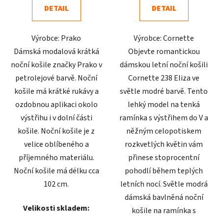
DETAIL
DETAIL
z
z
5
5
Výrobce: Prako
Výrobce: Cornette
hvězdiček.
hvězdiček.
Dámská modalová krátká
Objevte romantickou
noční košile značky Prako v
dámskou letní noční košili
petrolejové barvě. Noční
Cornette 238 Eliza ve
košile má krátké rukávy a
světle modré barvě. Tento
ozdobnou aplikaci okolo
lehký model na tenká
výstřihu i v dolní části
ramínka s výstřihem do V a
košile. Noční košile je z
něžným celopotiskem
velice oblíbeného a
rozkvetlých květin vám
příjemného materiálu.
přinese stoprocentní
Noční košile má délku cca
pohodlí během teplých
102 cm.
letních nocí. Světle modrá
dámská bavlněná noční
Velikosti skladem:
košile na ramínka s