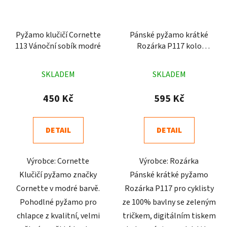
Pyžamo klučičí Cornette
Pánské pyžamo krátké
113 Vánoční sobík modré
Rozárka P117 kolo
zelené
Průměrné
Průměrné
SKLADEM
SKLADEM
hodnocení
hodnocení
produktu
produktu
450 Kč
595 Kč
je
je
5,0
4,7
DETAIL
DETAIL
z
z
5
5
Výrobce: Cornette
Výrobce: Rozárka
hvězdiček.
hvězdiček.
Klučičí pyžamo značky
Pánské krátké pyžamo
Cornette v modré barvě.
Rozárka P117 pro cyklisty
Pohodlné pyžamo pro
ze 100% bavlny se zeleným
chlapce z kvalitní, velmi
tričkem, digitálním tiskem