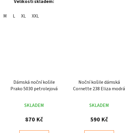
Velikosti skladem:
M
L
XL
XXL
Dámská noční košile
Noční košile dámská
Prako 5030 petrolejová
Cornette 238 Eliza modrá
Průměrné
Průměrné
SKLADEM
SKLADEM
hodnocení
hodnocení
produktu
produktu
870 Kč
590 Kč
je
je
4,3
4,9