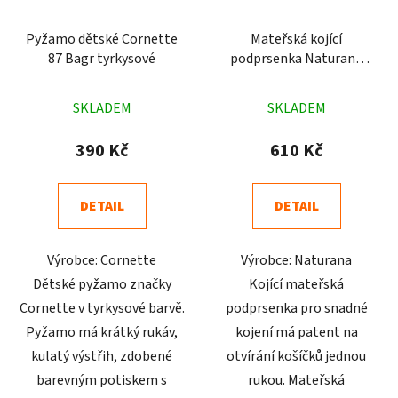
Pyžamo dětské Cornette
Mateřská kojící
87 Bagr tyrkysové
podprsenka Naturana
pruhovaná 5105
Průměrné
Průměrné
SKLADEM
SKLADEM
hodnocení
hodnocení
produktu
produktu
390 Kč
610 Kč
je
je
5,0
4,9
DETAIL
DETAIL
z
z
5
5
Výrobce: Cornette
Výrobce: Naturana
hvězdiček.
hvězdiček.
Dětské pyžamo značky
Kojící mateřská
Cornette v tyrkysové barvě.
podprsenka pro snadné
Pyžamo má krátký rukáv,
kojení má patent na
kulatý výstřih, zdobené
otvírání košíčků jednou
barevným potiskem s
rukou. Mateřská