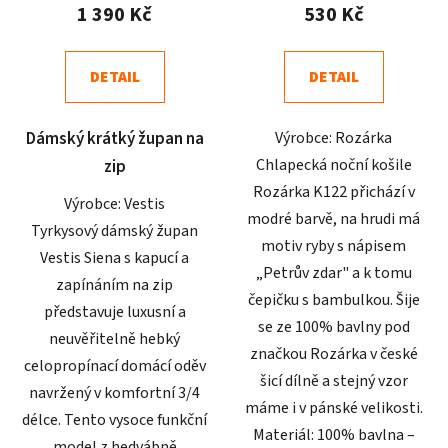
produktu
produktu
1 390 Kč
530 Kč
je
je
4,8
4,9
DETAIL
DETAIL
z
z
5
5
Dámský krátký župan na
Výrobce: Rozárka
hvězdiček.
hvězdiček.
Chlapecká noční košile
zip
Rozárka K122 přichází v
Výrobce: Vestis
modré barvě, na hrudi má
Tyrkysový dámský župan
motiv ryby s nápisem
Vestis Siena s kapucí a
„Petrův zdar" a k tomu
zapínáním na zip
čepičku s bambulkou. Šije
představuje luxusní a
se ze 100% bavlny pod
neuvěřitelně hebký
značkou Rozárka v české
celopropínací domácí oděv
šicí dílně a stejný vzor
navržený v komfortní 3/4
máme i v pánské velikosti.
délce. Tento vysoce funkční
Materiál: 100% bavlna –
model z hedvábně