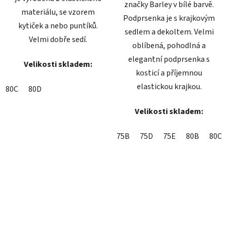
značky Barley v bílé barvě.
materiálu, se vzorem
Podprsenka je s krajkovým
kytiček a nebo puntíků.
sedlem a dekoltem. Velmi
Velmi dobře sedí.
oblíbená, pohodlná a
elegantní podprsenka s
Velikosti skladem:
kosticí a příjemnou
elastickou krajkou.
80C
80D
Velikosti skladem:
75B
75D
75E
80B
80C