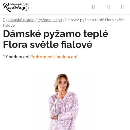
Přejít
Hledat
NÁKUPN
na
KOŠÍK
obsah
Domů
/
Dámské prádlo
/
Pyžama, capri
/
Dámské pyžamo teplé Flora světle
fialové
Dámské pyžamo teplé
Flora světle fialové
Průměrné
17 hodnocení
Podrobnosti hodnocení
hodnocení
produktu
je
4,2
z
5
hvězdiček.