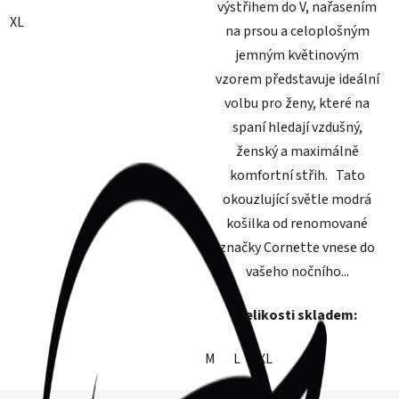
výstřihem do V, nařasením
XL
na prsou a celoplošným
jemným květinovým
vzorem představuje ideální
volbu pro ženy, které na
spaní hledají vzdušný,
ženský a maximálně
komfortní střih. Tato
okouzlující světle modrá
košilka od renomované
značky Cornette vnese do
vašeho nočního...
Velikosti skladem:
M
L
XL