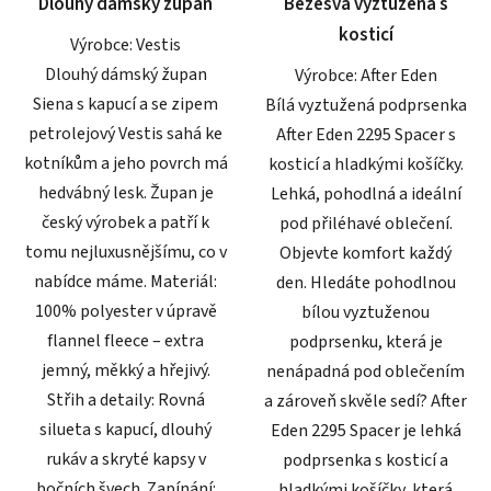
Dlouhý dámský župan
Bezešvá vyztužená s
hvězdiček.
hvězdiček.
kosticí
Výrobce: Vestis
Dlouhý dámský župan
Výrobce: After Eden
Siena s kapucí a se zipem
Bílá vyztužená podprsenka
petrolejový Vestis sahá ke
After Eden 2295 Spacer s
kotníkům a jeho povrch má
kosticí a hladkými košíčky.
hedvábný lesk. Župan je
Lehká, pohodlná a ideální
český výrobek a patří k
pod přiléhavé oblečení.
tomu nejluxusnějšímu, co v
Objevte komfort každý
nabídce máme. Materiál:
den. Hledáte pohodlnou
100% polyester v úpravě
bílou vyztuženou
flannel fleece – extra
podprsenku, která je
jemný, měkký a hřejivý.
nenápadná pod oblečením
Střih a detaily: Rovná
a zároveň skvěle sedí? After
silueta s kapucí, dlouhý
Eden 2295 Spacer je lehká
rukáv a skryté kapsy v
podprsenka s kosticí a
bočních švech. Zapínání:
hladkými košíčky, která