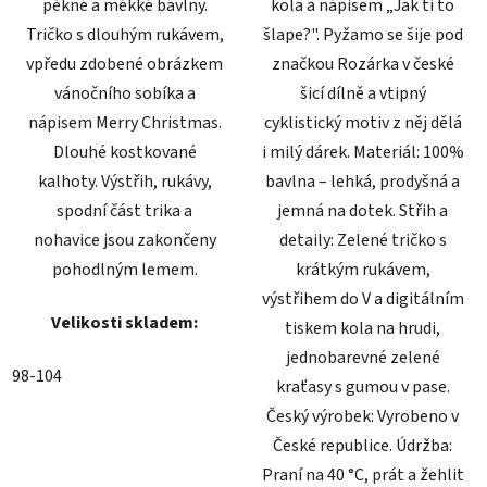
pěkné a měkké bavlny.
kola a nápisem „Jak ti to
Tričko s dlouhým rukávem,
šlape?". Pyžamo se šije pod
vpředu zdobené obrázkem
značkou Rozárka v české
vánočního sobíka a
šicí dílně a vtipný
nápisem Merry Christmas.
cyklistický motiv z něj dělá
Dlouhé kostkované
i milý dárek. Materiál: 100%
kalhoty. Výstřih, rukávy,
bavlna – lehká, prodyšná a
spodní část trika a
jemná na dotek. Střih a
nohavice jsou zakončeny
detaily: Zelené tričko s
pohodlným lemem.
krátkým rukávem,
výstřihem do V a digitálním
Velikosti skladem:
tiskem kola na hrudi,
jednobarevné zelené
98-104
kraťasy s gumou v pase.
Český výrobek: Vyrobeno v
České republice. Údržba:
Praní na 40 °C, prát a žehlit