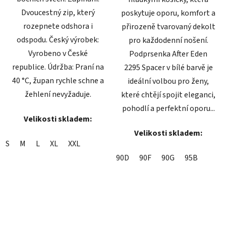
Dvoucestný zip, který
poskytuje oporu, komfort a
rozepnete odshora i
přirozeně tvarovaný dekolt
odspodu. Český výrobek:
pro každodenní nošení.
Vyrobeno v České
Podprsenka After Eden
republice. Údržba: Praní na
2295 Spacer v bílé barvě je
40 °C, župan rychle schne a
ideální volbou pro ženy,
žehlení nevyžaduje.
které chtějí spojit eleganci,
pohodlí a perfektní oporu...
Velikosti skladem:
Velikosti skladem:
S
M
L
XL
XXL
90D
90F
90G
95B