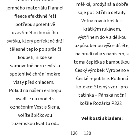
měkká, prodyšná a dobře
jemného materiálu Flannel
saje pot. Střih a detaily:
fleece efektivně řeší
Volná rovná košile s
potřebu spolehlivě
krátkým rukávem,
uzavřeného domácího
výstřihem do V a délkou
svršku, který perfektně drží
uzpůsobenou výšce dítěte,
tělesné teplo po sprše či
na hrudi ryba s nápisem, k
koupeli, nikde se
tomu čepička s bambulkou.
samovolně nerozevírá a
Český výrobek: Vyrobeno v
spolehlivě chrání mokré
České republice. Rodinná
vlasy před chladem.
kolekce: Stejný vzor i pro
Pokud na našem e-shopu
tatínka – Pánská noční
vsadíte na model s
košile Rozárka P322...
označením Vestis Siena,
volíte špičkovou
Velikosti skladem:
tuzemskou kvalitu od...
120
130