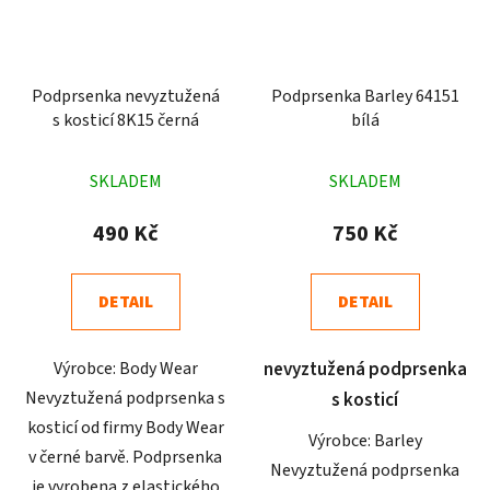
Podprsenka nevyztužená
Podprsenka Barley 64151
s kosticí 8K15 černá
bílá
Průměrné
Průměrné
SKLADEM
SKLADEM
hodnocení
hodnocení
produktu
produktu
490 Kč
750 Kč
je
je
4,9
5,0
DETAIL
DETAIL
z
z
5
5
Výrobce: Body Wear
nevyztužená podprsenka
hvězdiček.
hvězdiček.
Nevyztužená podprsenka s
s kosticí
kosticí od firmy Body Wear
Výrobce: Barley
v černé barvě. Podprsenka
Nevyztužená podprsenka
je vyrobena z elastického