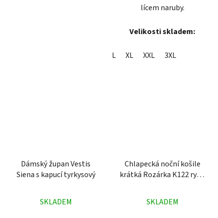
lícem naruby.
Velikosti skladem:
L
XL
XXL
3XL
Dámský župan Vestis
Chlapecká noční košile
Siena s kapucí tyrkysový
krátká Rozárka K122 ryba
modrá
Průměrné
Průměrné
SKLADEM
SKLADEM
hodnocení
hodnocení