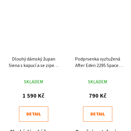
Dlouhý dámský župan
Podprsenka vyztužená
Siena s kapucí a se zipem
After Eden 2295 Spacer
petrolejový
bílá
Průměrné
Průměrné
SKLADEM
SKLADEM
hodnocení
hodnocení
produktu
produktu
1 590 Kč
790 Kč
je
je
3,8
5,0
DETAIL
DETAIL
z
z
5
5