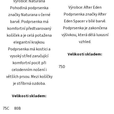
Výrobce: Naturana
Výrobce: After Eden
Pohodlná podprsenka
Podprsenka značky After
značky Naturana v černé
Eden Spacer v bílé barvě.
barvě. Podprsenka má
Podprsenka je zakončena
komfortní předtvarovaný
výšivkou, která dělá luxusní
košíček a je celá potažena
vzhled.
elegantní krajkou.
Podprsenka má kostici a
Velikosti skladem:
vysoký střed zaručující
komfortní pocit při
75D
celodenním nošení i
větších prsou. Mezi košíčky
je stříbrná ozdoba.
Velikosti skladem:
75C
80B