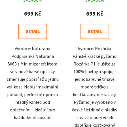
SKLADEM
SKLADEM
hodnocení
hodnocení
produktu
produktu
699 Kč
699 Kč
je
je
5,0
4,9
DETAIL
DETAIL
z
z
5
5
Výrobce: Naturana
Výrobce: Rozárka
hvězdiček.
hvězdiček.
Podprsenka Naturana
Pánské krátké pyžamo
5063 s Minimizer efektem
Rozárka P1 je ušité ze
ve vínové barvě opticky
100% bavlny a spojuje
zmenšuje poprsí až o jednu
jednobarevné tmavě
velikost. Nabízí maximální
modré tričko s
pohodlí, perfektní oporu a
kostkovanými kraťasy.
hladký vzhled pod
Pyžamo je vyrobeno v
oblečením – ideální pro
české šicí dílně a hladký
každodenní nošení.
tmavě modrý vršek
doplňuje kostkovaný