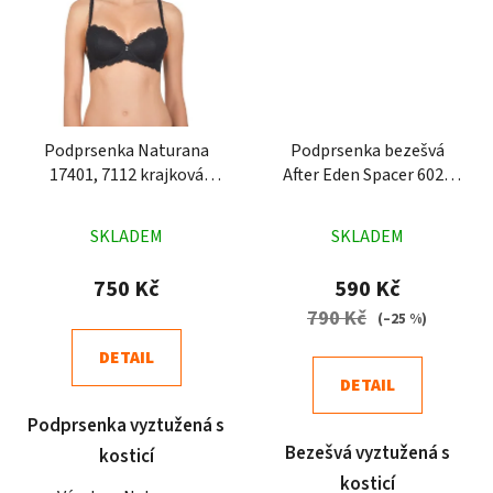
Podprsenka Naturana
Podprsenka bezešvá
17401, 7112 krajková
After Eden Spacer 6020
černá
bílá
Průměrné
Průměrné
SKLADEM
SKLADEM
hodnocení
hodnocení
produktu
produktu
750 Kč
590 Kč
je
je
790 Kč
(–25 %)
5,0
4,9
DETAIL
z
z
DETAIL
5
5
Podprsenka vyztužená s
hvězdiček.
hvězdiček.
Bezešvá vyztužená s
kosticí
kosticí