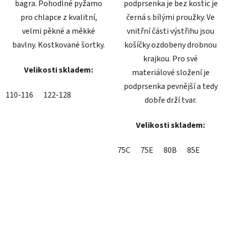
bagra. Pohodlné pyžamo
podprsenka je bez kostic je
pro chlapce z kvalitní,
černá s bílými proužky. Ve
velmi pěkné a měkké
vnitřní části výstřihu jsou
bavlny. Kostkované šortky.
košíčky ozdobeny drobnou
krajkou. Pro své
Velikosti skladem:
materiálové složení je
podprsenka pevnější a tedy
110-116
122-128
dobře drží tvar.
Velikosti skladem:
75C
75E
80B
85E