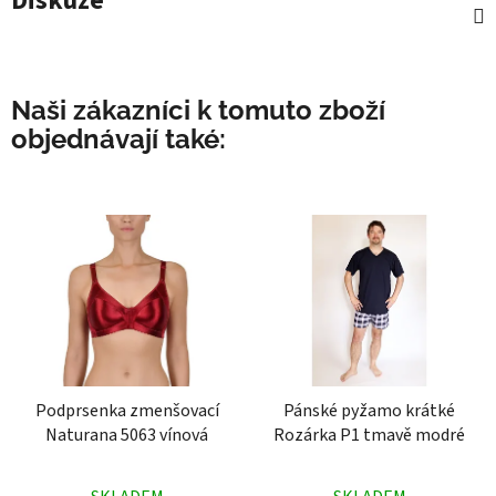
Diskuze
Naši zákazníci k tomuto zboží
objednávají také:
Podprsenka zmenšovací
Pánské pyžamo krátké
Naturana 5063 vínová
Rozárka P1 tmavě modré
Průměrné
Průměrné