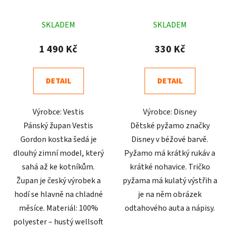
Průměrné
Průměrné
SKLADEM
SKLADEM
hodnocení
hodnocení
produktu
produktu
1 490 Kč
330 Kč
je
je
4,7
4,8
DETAIL
DETAIL
z
z
5
5
Výrobce: Vestis
Výrobce: Disney
hvězdiček.
hvězdiček.
Pánský župan Vestis
Dětské pyžamo značky
Gordon kostka šedá je
Disney v béžové barvě.
dlouhý zimní model, který
Pyžamo má krátký rukáv a
sahá až ke kotníkům.
krátké nohavice. Tričko
Župan je český výrobek a
pyžama má kulatý výstřih a
hodí se hlavně na chladné
je na něm obrázek
měsíce. Materiál: 100%
odtahového auta a nápisy.
polyester – hustý wellsoft