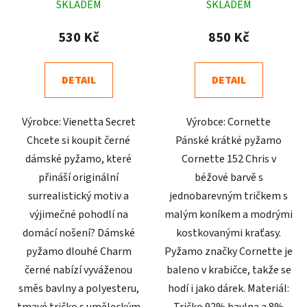
SKLADEM
SKLADEM
hodnocení
hodnocení
produktu
produktu
530 Kč
850 Kč
je
je
4,5
4,7
DETAIL
DETAIL
z
z
5
5
Výrobce: Vienetta Secret
Výrobce: Cornette
hvězdiček.
hvězdiček.
Chcete si koupit černé
Pánské krátké pyžamo
dámské pyžamo, které
Cornette 152 Chris v
přináší originální
béžové barvě s
surrealistický motiv a
jednobarevným tričkem s
výjimečné pohodlí na
malým koníkem a modrými
domácí nošení? Dámské
kostkovanými kraťasy.
pyžamo dlouhé Charm
Pyžamo značky Cornette je
černé nabízí vyváženou
baleno v krabičce, takže se
směs bavlny a polyesteru,
hodí i jako dárek. Materiál: