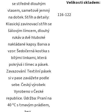
Velikosti skladem:
se středně dlouhým
vlasem, sametově jemný
116-122
na dotek. Střih a detaily:
Klasický zavinovací střih se
šálovým límcem, dlouhý
rukáv a dvě hluboké
nakládané kapsy. Barva a
vzor: Šedočerná kostka s
bílými linkami, která
pokrývá i límec a pásek.
Zavazování: Textilní pásek
si v pase zavážete podle
sebe. Český výrobek:
Vyrobeno v České
republice. Údržba: Praní na
40 °C s tmavým prádlem,
bez...