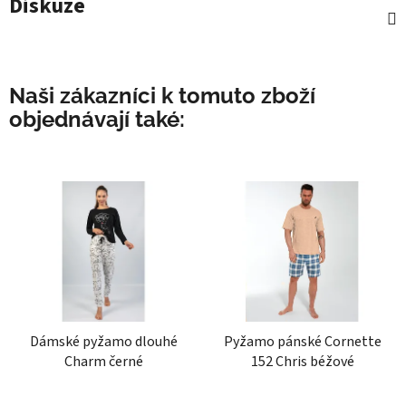
Diskuze
Naši zákazníci k tomuto zboží
objednávají také:
Dámské pyžamo dlouhé
Pyžamo pánské Cornette
Charm černé
152 Chris béžové
Průměrné
Průměrné