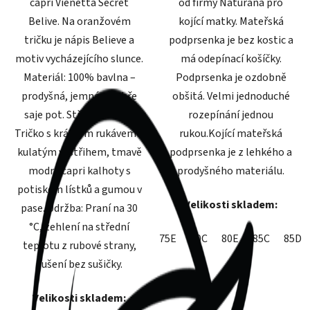
capri Vienetta Secret
od firmy Naturana pro
Belive. Na oranžovém
kojící matky. Mateřská
tričku je nápis Believe a
podprsenka je bez kostic a
motiv vycházejícího slunce.
má odepínací košíčky.
Materiál: 100% bavlna –
Podprsenka je ozdobně
prodyšná, jemná a dobře
obšitá. Velmi jednoduché
saje pot. Střih a detaily:
rozepínání jednou
Tričko s krátkým rukávem a
rukou.Kojící mateřská
kulatým výstřihem, tmavě
podprsenka je z lehkého a
modré capri kalhoty s
prodyšného materiálu.
potiskem lístků a gumou v
Velikosti skladem:
pase. Údržba: Praní na 30
°C, žehlení na střední
75E
80C
80E
85C
85D
teplotu z rubové strany,
sušení bez sušičky.
Velikosti skladem: