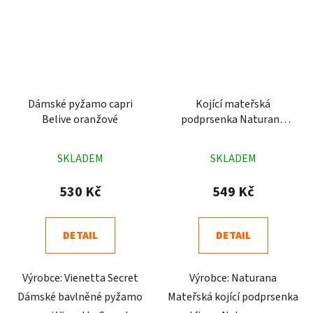
Dámské pyžamo capri
Kojící mateřská
Belive oranžové
podprsenka Naturana
5089 bílá
Průměrné
Průměrné
SKLADEM
SKLADEM
hodnocení
hodnocení
produktu
produktu
530 Kč
549 Kč
je
je
4,8
4,9
DETAIL
DETAIL
z
z
5
5
Výrobce: Vienetta Secret
Výrobce: Naturana
hvězdiček.
hvězdiček.
Dámské bavlněné pyžamo
Mateřská kojící podprsenka