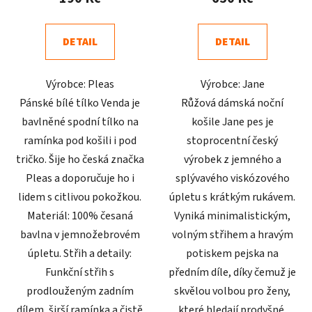
je
je
4,0
4,9
DETAIL
DETAIL
z
z
5
5
Výrobce: Pleas
Výrobce: Jane
hvězdiček.
hvězdiček.
Pánské bílé tílko Venda je
Růžová dámská noční
bavlněné spodní tílko na
košile Jane pes je
ramínka pod košili i pod
stoprocentní český
tričko. Šije ho česká značka
výrobek z jemného a
Pleas a doporučuje ho i
splývavého viskózového
lidem s citlivou pokožkou.
úpletu s krátkým rukávem.
Materiál: 100% česaná
Vyniká minimalistickým,
bavlna v jemnožebrovém
volným střihem a hravým
úpletu. Střih a detaily:
potiskem pejska na
Funkční střih s
předním díle, díky čemuž je
prodlouženým zadním
skvělou volbou pro ženy,
dílem, širší ramínka a čistě
které hledají prodyšné,