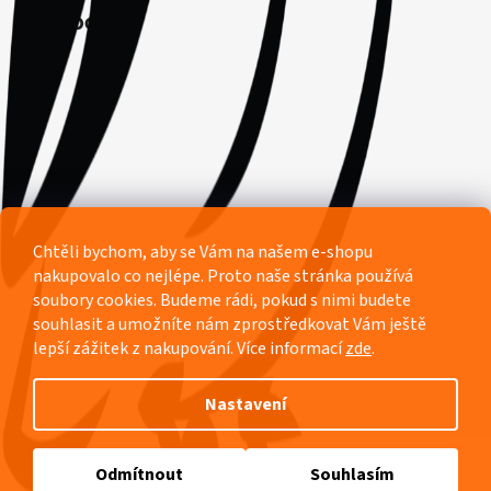
Facebook
Chtěli bychom, aby se Vám na našem e-shopu
nakupovalo co nejlépe. Proto naše stránka používá
soubory cookies. Budeme rádi, pokud s nimi budete
souhlasit a umožníte nám zprostředkovat Vám ještě
lepší zážitek z nakupování.
Více informací
zde
.
Nastavení
Vytvořil Shoptet
Odmítnout
Souhlasím
Copyright 2026
Pyžamový ráj Rozárka
. Všechna práva