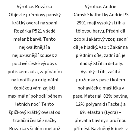
Výrobce: Rozárka
Výrobce: Andrie
hvězdiček.
hvězdiček.
Objevte prémiový pánský
Dámské kalhotky Andrie PS
krátký overal na spaní
2901 mají vysoký střih a
Rozárka P521 v šedé
tělovou barvu. Přední díl
melanž barvě. Tento
zdobí žakárový vzor, zadní
nejkvalitnější a
díl je hladký. Vzor: Žakár na
nejluxusnější kousek z
předním díle, zadní díl je
poctivé české výroby s
hladký. Střih a detaily:
potiskem auta, zapínáním
Vysoký střih, zašitá
na knoflíky a originální
pruženka v pase i kolem
čepičkou vám zajistí
nohaviček a mašlička v
maximální pohodlí během
pase. Materiál: 82% bavlna,
letních nocí. Tento
12% polyamid (Tactel) a
špičkový krátký overal od
6% elastan (Lycra) –
tradiční české značky
převaha bavlny s pružnou
Rozárka v šedém melanž
příměsí. Bavlněný klínek: v