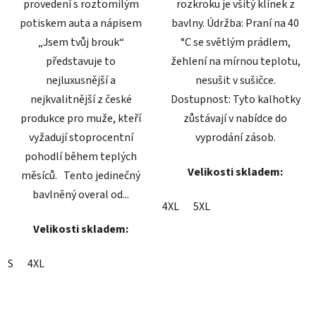
provedení s roztomilým
rozkroku je všitý klínek z
potiskem auta a nápisem
bavlny. Údržba: Praní na 40
„Jsem tvůj brouk“
°C se světlým prádlem,
představuje to
žehlení na mírnou teplotu,
nejluxusnější a
nesušit v sušičce.
nejkvalitnější z české
Dostupnost: Tyto kalhotky
produkce pro muže, kteří
zůstávají v nabídce do
vyžadují stoprocentní
vyprodání zásob.
pohodlí během teplých
Velikosti skladem:
měsíců. Tento jedinečný
bavlněný overal od...
4XL
5XL
Velikosti skladem:
S
4XL