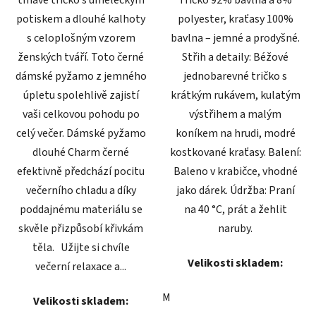
tmavé tričko s uměleckým
Tričko 92% bavlna a 8%
potiskem a dlouhé kalhoty
polyester, kraťasy 100%
s celoplošným vzorem
bavlna – jemné a prodyšné.
ženských tváří. Toto černé
Střih a detaily: Béžové
dámské pyžamo z jemného
jednobarevné tričko s
úpletu spolehlivě zajistí
krátkým rukávem, kulatým
vaši celkovou pohodu po
výstřihem a malým
celý večer. Dámské pyžamo
koníkem na hrudi, modré
dlouhé Charm černé
kostkované kraťasy. Balení:
efektivně předchází pocitu
Baleno v krabičce, vhodné
večerního chladu a díky
jako dárek. Údržba: Praní
poddajnému materiálu se
na 40 °C, prát a žehlit
skvěle přizpůsobí křivkám
naruby.
těla. Užijte si chvíle
Velikosti skladem:
večerní relaxace a...
M
Velikosti skladem: