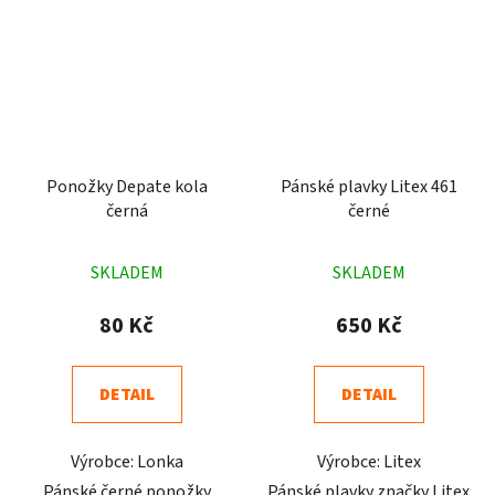
Ponožky Depate kola
Pánské plavky Litex 461
černá
černé
Průměrné
Průměrné
SKLADEM
SKLADEM
hodnocení
hodnocení
produktu
produktu
80 Kč
650 Kč
je
je
5,0
4,7
DETAIL
DETAIL
z
z
5
5
Výrobce: Lonka
Výrobce: Litex
hvězdiček.
hvězdiček.
Pánské černé ponožky
Pánské plavky značky Litex