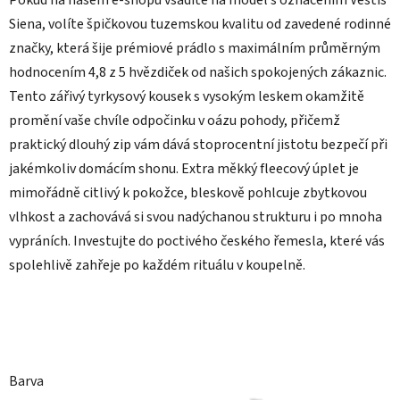
Pokud na našem e-shopu vsadíte na model s označením Vestis
Siena, volíte špičkovou tuzemskou kvalitu od zavedené rodinné
značky, která šije prémiové prádlo s maximálním průměrným
hodnocením 4,8 z 5 hvězdiček od našich spokojených zákaznic.
Tento zářivý tyrkysový kousek s vysokým leskem okamžitě
promění vaše chvíle odpočinku v oázu pohody, přičemž
praktický dlouhý zip vám dává stoprocentní jistotu bezpečí při
jakémkoliv domácím shonu. Extra měkký fleecový úplet je
mimořádně citlivý k pokožce, bleskově pohlcuje zbytkovou
vlhkost a zachovává si svou nadýchanou strukturu i po mnoha
vypráních. Investujte do poctivého českého řemesla, které vás
spolehlivě zahřeje po každém rituálu v koupelně.
Barva