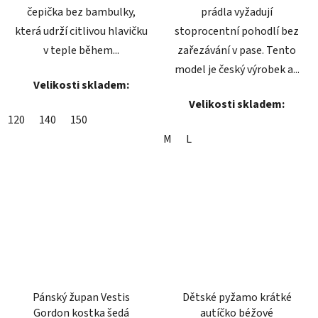
čepička bez bambulky,
prádla vyžadují
která udrží citlivou hlavičku
stoprocentní pohodlí bez
v teple během...
zařezávání v pase. Tento
model je český výrobek a...
Velikosti skladem:
Velikosti skladem:
120
140
150
M
L
Pánský župan Vestis
Dětské pyžamo krátké
Gordon kostka šedá
autíčko béžové