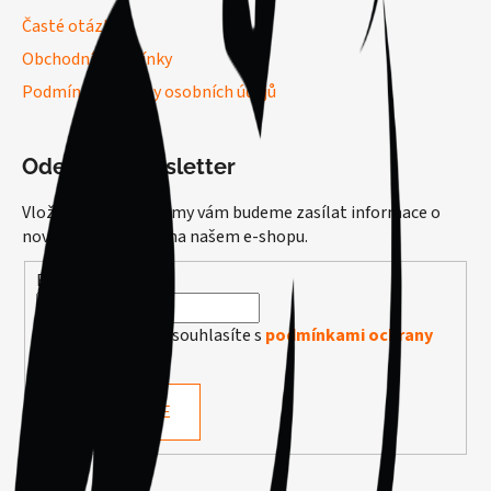
Časté otázky
Obchodní podmínky
Podmínky ochrany osobních údajů
Odebírat newsletter
Vložte svůj e-mail a my vám budeme zasílat informace o
nových produktech na našem e-shopu.
E-mail
Vložením e-mailu souhlasíte s
podmínkami ochrany
osobních údajů
PŘIHLÁSIT SE