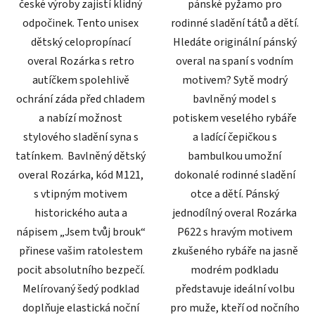
české výroby zajistí klidný
pánské pyžamo pro
odpočinek. Tento unisex
rodinné sladění tátů a dětí.
dětský celopropínací
Hledáte originální pánský
overal Rozárka s retro
overal na spaní s vodním
autíčkem spolehlivě
motivem? Sytě modrý
ochrání záda před chladem
bavlněný model s
a nabízí možnost
potiskem veselého rybáře
stylového sladění syna s
a ladící čepičkou s
tatínkem. Bavlněný dětský
bambulkou umožní
overal Rozárka, kód M121,
dokonalé rodinné sladění
s vtipným motivem
otce a dětí. Pánský
historického auta a
jednodílný overal Rozárka
nápisem „Jsem tvůj brouk“
P622 s hravým motivem
přinese vašim ratolestem
zkušeného rybáře na jasně
pocit absolutního bezpečí.
modrém podkladu
Melírovaný šedý podklad
představuje ideální volbu
doplňuje elastická noční
pro muže, kteří od nočního