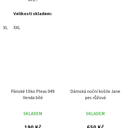
Velikosti skladem:
XL
XXL
Pánské tílko Pleas 049
Dámská noční košile Jane
Venda bílé
pes růžová
Průměrné
Průměrné
SKLADEM
SKLADEM
hodnocení
hodnocení
produktu
produktu
190 Kč
650 Kč