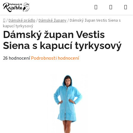
Přejít
Hledat
NÁKUPN
na
KOŠÍK
obsah
Domů
/
Dámské prádlo
/
Dámské župany
/
Dámský župan Vestis Siena s
kapucí tyrkysový
Dámský župan Vestis
Siena s kapucí tyrkysový
Průměrné
26 hodnocení
Podrobnosti hodnocení
hodnocení
produktu
je
4,8
z
5
hvězdiček.