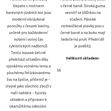
Depate s motivem
v černé barvě. Široká guma
barevných jízdních kol jsou
vevnitř se šňůrkou na
moderní obrázkové
stažení. Pánské
ponožky z česané bavlny,
nohavičkové plavky jsou v
určené pro každodenní
černé barvě a na boku mají
nošení i volný čas
šedočerný pruh. Přední díl
cyklistických nadšenců.
je podšitý.
Tento kousek šetrně
Velikosti skladem:
předchází otlakům díky
vysokému volnému lemu a
56
plochému řetízkovanému
švu na špičce, přičemž je –
stejně jako všechno zboží v
naší nabídce – fyzicky
skladem a připraven k
okamžitému odeslání.