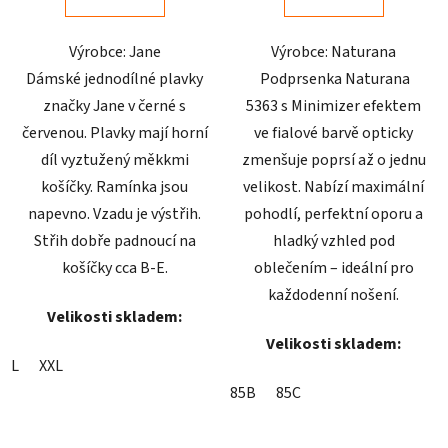
5
5
Výrobce: Jane
Výrobce: Naturana
hvězdiček.
hvězdiček.
Dámské jednodílné plavky
Podprsenka Naturana
značky Jane v černé s
5363 s Minimizer efektem
červenou. Plavky mají horní
ve fialové barvě opticky
díl vyztužený měkkmi
zmenšuje poprsí až o jednu
košíčky. Ramínka jsou
velikost. Nabízí maximální
napevno. Vzadu je výstřih.
pohodlí, perfektní oporu a
Střih dobře padnoucí na
hladký vzhled pod
košíčky cca B-E.
oblečením – ideální pro
každodenní nošení.
Velikosti skladem:
Velikosti skladem:
L
XXL
85B
85C