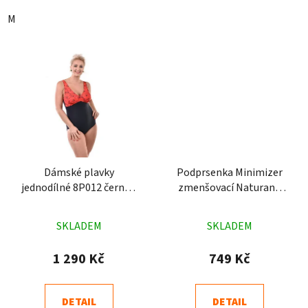
M
Dámské plavky
Podprsenka Minimizer
jednodílné 8P012 černé s
zmenšovací Naturana
červenou
5363 fialová
Průměrné
Průměrné
SKLADEM
SKLADEM
hodnocení
hodnocení
produktu
produktu
1 290 Kč
749 Kč
je
je
4,7
5,0
DETAIL
DETAIL
z
z