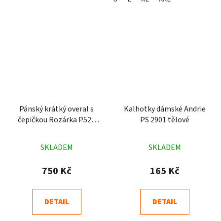
Pánský krátký overal s
Kalhotky dámské Andrie
čepičkou Rozárka P521
PS 2901 tělové
Jsem tvůj brouk šedý
Průměrné
Průměrné
SKLADEM
SKLADEM
hodnocení
hodnocení
produktu
produktu
750 Kč
165 Kč
je
je
4,9
5,0
DETAIL
DETAIL
z
z
5
5