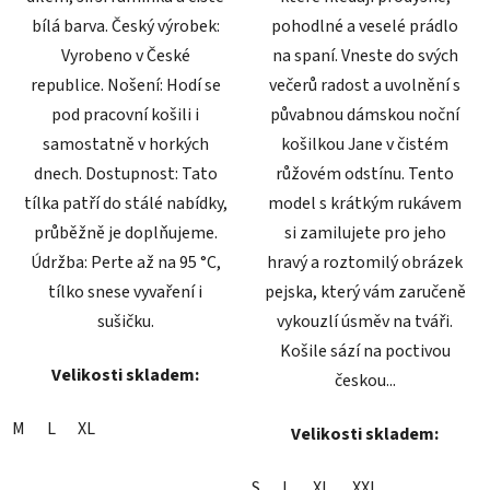
bílá barva. Český výrobek:
pohodlné a veselé prádlo
Vyrobeno v České
na spaní. Vneste do svých
republice. Nošení: Hodí se
večerů radost a uvolnění s
pod pracovní košili i
půvabnou dámskou noční
samostatně v horkých
košilkou Jane v čistém
dnech. Dostupnost: Tato
růžovém odstínu. Tento
tílka patří do stálé nabídky,
model s krátkým rukávem
průběžně je doplňujeme.
si zamilujete pro jeho
Údržba: Perte až na 95 °C,
hravý a roztomilý obrázek
tílko snese vyvaření i
pejska, který vám zaručeně
sušičku.
vykouzlí úsměv na tváři.
Košile sází na poctivou
Velikosti skladem:
českou...
M
L
XL
Velikosti skladem:
S
L
XL
XXL