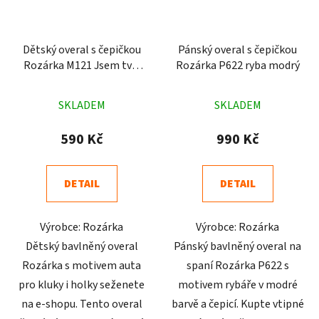
Dětský overal s čepičkou
Pánský overal s čepičkou
Rozárka M121 Jsem tvůj
Rozárka P622 ryba modrý
brouk šedá
Průměrné
Průměrné
SKLADEM
SKLADEM
hodnocení
hodnocení
produktu
produktu
590 Kč
990 Kč
je
je
4,8
4,0
DETAIL
DETAIL
z
z
5
5
Výrobce: Rozárka
Výrobce: Rozárka
hvězdiček.
hvězdiček.
Dětský bavlněný overal
Pánský bavlněný overal na
Rozárka s motivem auta
spaní Rozárka P622 s
pro kluky i holky seženete
motivem rybáře v modré
na e-shopu. Tento overal
barvě a čepicí. Kupte vtipné