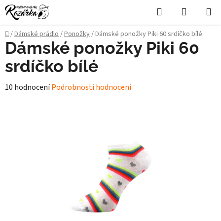
Přejít
Hledat
NÁKUPN
na
KOŠÍK
obsah
Domů
/
Dámské prádlo
/
Ponožky
/
Dámské ponožky Piki 60 srdíčko bílé
Dámské ponožky Piki 60
srdíčko bílé
Průměrné
10 hodnocení
Podrobnosti hodnocení
hodnocení
produktu
je
5,0
z
5
hvězdiček.