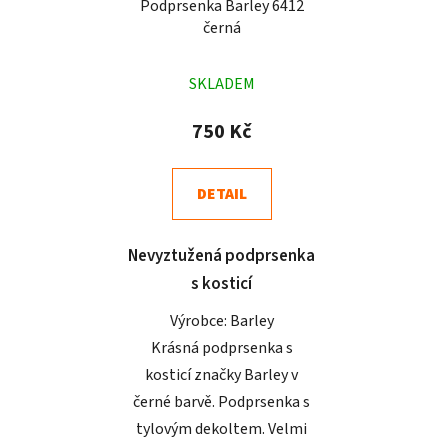
Podprsenka Barley 6412
černá
Průměrné
SKLADEM
hodnocení
produktu
750 Kč
je
4,8
DETAIL
z
5
Nevyztužená podprsenka
hvězdiček.
s kosticí
Výrobce: Barley
Krásná podprsenka s
kosticí značky Barley v
černé barvě. Podprsenka s
tylovým dekoltem. Velmi