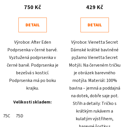
produktu
produktu
750 Kč
429 Kč
je
je
4,9
5,0
DETAIL
DETAIL
z
z
5
5
Výrobce: After Eden
Výrobce: Vienetta Secret
hvězdiček.
hvězdiček.
Podprsenka v černé barvě.
Dámské krátké bavlněné
Vyztužená podprsenka v
pyžamo Vienetta Secret
černé barvě. Podprsenka je
Motýli. Na červeném tričku
bezešvá s kosticí.
je obrázek barevného
Podprsenka má po boku
motýla. Materiál: 100%
krajku.
bavlna – jemná a poddajná
na dotek, dobře saje pot.
Velikosti skladem:
Střih a detaily: Tričko s
krátkým rukávem a
75C
75D
kulatým výstřihem,
barevné šortky s