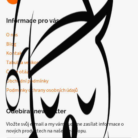
Informace pro vás
O nás
Blog
Kontakt
Tabulka velikostí
Časté otázky
Obchodní podmínky
Podmínky ochrany osobních údajů
Odebírat newsletter
Vložte svůj e-mail a my vám budeme zasílat informace o
nových produktech na našem e-shopu.