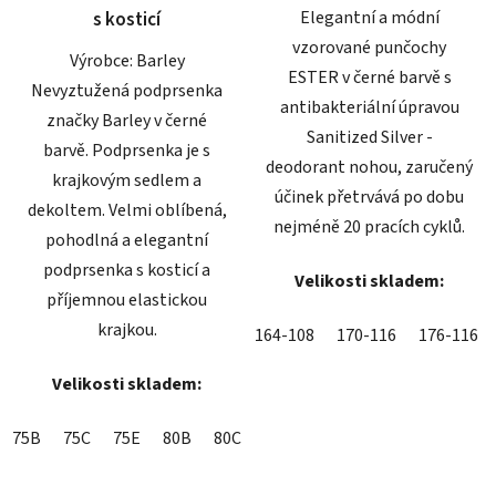
Elegantní a módní
s kosticí
vzorované punčochy
Výrobce: Barley
ESTER v černé barvě s
Nevyztužená podprsenka
antibakteriální úpravou
značky Barley v černé
Sanitized Silver -
barvě. Podprsenka je s
deodorant nohou, zaručený
krajkovým sedlem a
účinek přetrvává po dobu
dekoltem. Velmi oblíbená,
nejméně 20 pracích cyklů.
pohodlná a elegantní
podprsenka s kosticí a
Velikosti skladem:
příjemnou elastickou
krajkou.
164-108
170-116
176-116
Velikosti skladem:
75B
75C
75E
80B
80C
80D
80E
85B
85C
85D