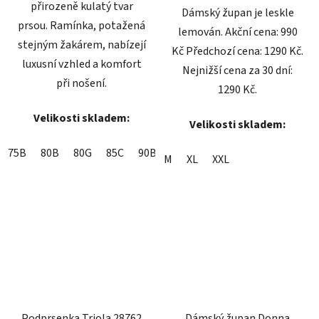
přirozeně kulatý tvar
Dámský župan je leskle
prsou. Ramínka, potažená
lemován. Akční cena: 990
stejným žakárem, nabízejí
Kč Předchozí cena: 1290 Kč.
luxusní vzhled a komfort
Nejnižší cena za 30 dní:
při nošení.
1290 Kč.
Velikosti skladem:
Velikosti skladem:
75B
80B
80G
85C
90B
90C
M
XL
XXL
Podprsenka Triola 28762
Dámský župan Donna