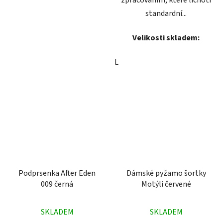
standardní...
Velikosti skladem:
L
Podprsenka After Eden
Dámské pyžamo šortky
009 černá
Motýli červené
Průměrné
Průměrné
SKLADEM
SKLADEM
hodnocení
hodnocení