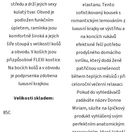
středu a drží jejich sexy
elastanu. Tento
kulatý tvar. Obvod je
sofistikovaný kousek s
podložen funkčním
romantickým lemováním z
úpletem, ramínka jsou
luxusní krajky ve výstřihu a
komfortně široká a jejich
na koncích rukávů
šíře stoupá s velikostí košů
efektivně řeší potřebu
a obvodu. V koších jsou
prodyšného domácího
přizpůsobivé FLEXI kostice.
svršku, který dodá ženě
Na bocích košů a v obvodu
patřičnou vznešenost
je podprsenka zdobena
během teplých měsíců i při
luxusní krajkou.
celoroční večerní relaxaci.
Pokud do vyhledávačů
Velikosti skladem:
zadáváte název Donna
Miriam, sázíte na špičkový
85C
produkt vyhlášený svým
perfektním anatomickým
zpracováním, které lichotí