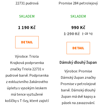
22731 pudrová
Promise 284 petrolejový
Průměrné
Průměrné
SKLADEM
SKLADEM
hodnocení
hodnocení
produktu
produktu
1 190 Kč
990 Kč
je
je
1 290 Kč
(–23 %)
4,3
4,7
DETAIL
z
z
DETAIL
5
5
Výrobce: Triola
hvězdiček.
hvězdiček.
Dámský dlouhý župan
Krajková podprsenka
značky Triola 22731 v
Výrobce: Promise
pudrové barvě. Podprsenka
Dámský župan značky
z exkluzivního žakárového
Promise v petrolejové
úpletu s vysokým leskem
barvě. Dámský dlouhý
má tence vyztužené
župan má dvě kapsy a
košíčky s T-švy, které zajistí
pásek na zavazování.