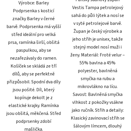
Výrobce: Barley
Vestis Tampa petrolejový
Podprsenka s kosticí
sahá do půli lýtek a nosí se
značky Barley v černé
v syté petrolejové barvě.
barvě. Podprsenka má vyšší
Župan je český výrobek a
střed ideální pro velká
jeho střih je unisex, takže
prsa, ramínka širší, obšitá
stejný model nosí muži i
paspulkou, aby se
ženy. Materiál: Froté velur –
nezařezávaly do ramen.
55% bavlna a 45%
Košíček se skládá ze tří
polyester, bavlněná
dílů, aby se perfektně
smyčka na rubu a
přizpůsobil. Spodní dva díly
mikrovlákno na lícu.
jsou pošité. Díl, který
Savost: Bavlněná smyčka
kopíruje dekolt je z
vlhkost z pokožky vsákne
elastické krajky. Ramínka
jako ručník. Střih a detaily:
jsou obšitá, měkčená. Střed
Klasický zavinovací střih se
podprsenky zdobí
šálovým límcem, dlouhý
mašlička.