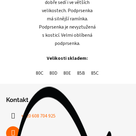
dobře sedí i ve větších
velikostech. Podprsenka
má silnější ramínka.
Podprsenka je nevyztužená
s kosticí. Velmi oblíbená
podprsenka.
Velikosti skladem:
80C
80D
80E
85B
85C
85D
85E
8
Z
á
Kontakt
p
a
+420 608 704 925
t
í