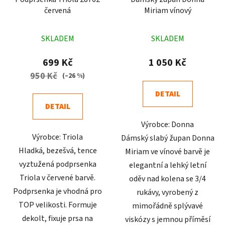
červená
Miriam vínový
Průměrné
Průměrné
SKLADEM
SKLADEM
hodnocení
hodnocení
produktu
produktu
699 Kč
1 050 Kč
je
je
950 Kč
(–26 %)
5,0
4,9
DETAIL
z
z
DETAIL
5
5
Výrobce: Donna
hvězdiček.
hvězdiček.
Výrobce: Triola
Dámský slabý župan Donna
Hladká, bezešvá, tence
Miriam ve vínové barvě je
vyztužená podprsenka
elegantní a lehký letní
Triola v červené barvě.
oděv nad kolena se 3/4
Podprsenka je vhodná pro
rukávy, vyrobený z
TOP velikosti. Formuje
mimořádně splývavé
dekolt, fixuje prsa na
viskózy s jemnou příměsí