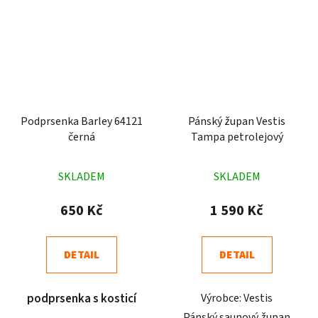
Podprsenka Barley 64121
Pánský župan Vestis
černá
Tampa petrolejový
Průměrné
Průměrné
SKLADEM
SKLADEM
hodnocení
hodnocení
produktu
produktu
650 Kč
1 590 Kč
je
je
4,7
4,6
DETAIL
DETAIL
z
z
5
5
podprsenka s kosticí
Výrobce: Vestis
hvězdiček.
hvězdiček.
Pánský saunový župan