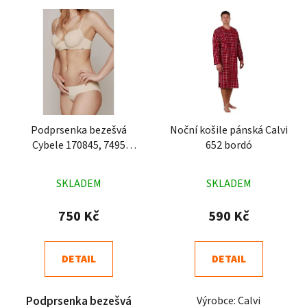
Podprsenka bezešvá
Noční košile pánská Calvi
Cybele 170845, 7495
652 bordó
tělová
Průměrné
Průměrné
SKLADEM
SKLADEM
hodnocení
hodnocení
produktu
produktu
750 Kč
590 Kč
je
je
5,0
2,9
DETAIL
DETAIL
z
z
5
5
Podprsenka bezešvá
Výrobce: Calvi
hvězdiček.
hvězdiček.