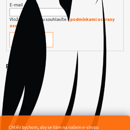
E-mail
Vložením e-mailu souhlasíte s
podmínkami ochrany
osobních údajů
PŘIHLÁSIT SE
Facebook
Chtěli bychom, aby se Vám na našem e-shopu