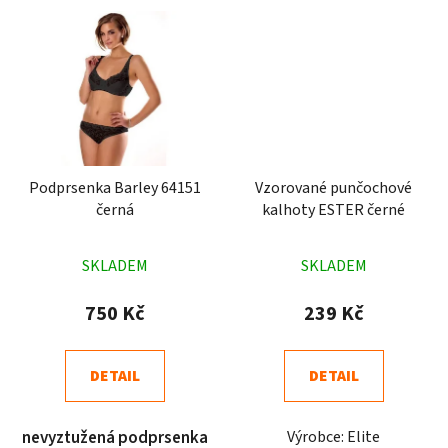
Podprsenka Barley 64151
Vzorované punčochové
černá
kalhoty ESTER černé
Průměrné
Průměrné
SKLADEM
SKLADEM
hodnocení
hodnocení
produktu
produktu
750 Kč
239 Kč
je
je
4,9
5,0
DETAIL
DETAIL
z
z
5
5
nevyztužená podprsenka
Výrobce: Elite
hvězdiček.
hvězdiček.