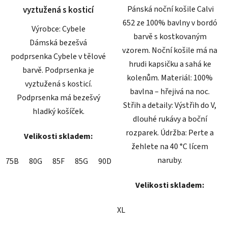
Pánská noční košile Calvi
vyztužená s kosticí
652 ze 100% bavlny v bordó
Výrobce: Cybele
barvě s kostkovaným
Dámská bezešvá
vzorem. Noční košile má na
podprsenka Cybele v tělové
hrudi kapsičku a sahá ke
barvě. Podprsenka je
kolenům. Materiál: 100%
vyztužená s kosticí.
bavlna – hřejivá na noc.
Podprsenka má bezešvý
Střih a detaily: Výstřih do V,
hladký košíček.
dlouhé rukávy a boční
rozparek. Údržba: Perte a
Velikosti skladem:
žehlete na 40 °C lícem
naruby.
75B
80G
85F
85G
90D
Velikosti skladem:
XL