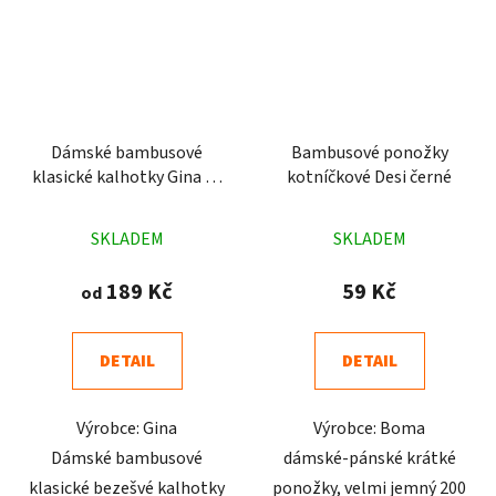
Dámské bambusové
Bambusové ponožky
klasické kalhotky Gina 18
kotníčkové Desi černé
černé
Průměrné
Průměrné
SKLADEM
SKLADEM
hodnocení
hodnocení
produktu
produktu
189 Kč
59 Kč
od
je
je
4,8
5,0
DETAIL
DETAIL
z
z
5
5
Výrobce: Gina
Výrobce: Boma
hvězdiček.
hvězdiček.
Dámské bambusové
dámské-pánské krátké
klasické bezešvé kalhotky
ponožky, velmi jemný 200