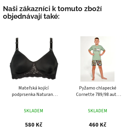
Naši zákazníci k tomuto zboží
objednávají také:
Mateřská kojící
Pyžamo chlapecké
podprsenka Naturana
Cornette 789/98 auto
5091 černá
zelené
Průměrné
Průměrné
SKLADEM
SKLADEM
hodnocení
hodnocení
produktu
produktu
580 Kč
460 Kč
je
je