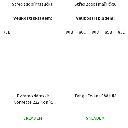
Střed zdobí mašlička.
Střed zdobí mašlička.
Velikosti skladem:
Velikosti skladem:
75E
80B
80C
80D
85B
85D
Pyžamo dámské
Tanga Ewana 088 bílé
Cornette 222 Koník
korálové
Průměrné
Průměrné
SKLADEM
SKLADEM
hodnocení
hodnocení