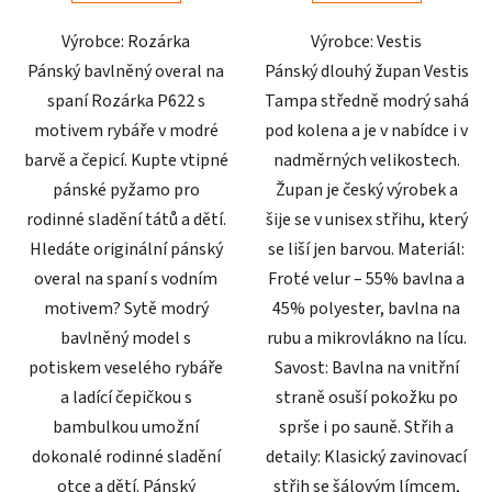
5
5
Výrobce: Rozárka
Výrobce: Vestis
hvězdiček.
hvězdiček.
Pánský bavlněný overal na
Pánský dlouhý župan Vestis
spaní Rozárka P622 s
Tampa středně modrý sahá
motivem rybáře v modré
pod kolena a je v nabídce i v
barvě a čepicí. Kupte vtipné
nadměrných velikostech.
pánské pyžamo pro
Župan je český výrobek a
rodinné sladění tátů a dětí.
šije se v unisex střihu, který
Hledáte originální pánský
se liší jen barvou. Materiál:
overal na spaní s vodním
Froté velur – 55% bavlna a
motivem? Sytě modrý
45% polyester, bavlna na
bavlněný model s
rubu a mikrovlákno na lícu.
potiskem veselého rybáře
Savost: Bavlna na vnitřní
a ladící čepičkou s
straně osuší pokožku po
bambulkou umožní
sprše i po sauně. Střih a
dokonalé rodinné sladění
detaily: Klasický zavinovací
otce a dětí. Pánský
střih se šálovým límcem,