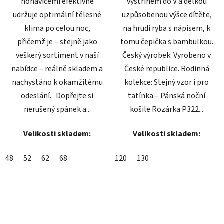
nohavicemi efektivně
výstřihem do V a délkou
udržuje optimální tělesné
uzpůsobenou výšce dítěte,
klima po celou noc,
na hrudi ryba s nápisem, k
přičemž je – stejně jako
tomu čepička s bambulkou.
veškerý sortiment v naší
Český výrobek: Vyrobeno v
nabídce – reálně skladem a
České republice. Rodinná
nachystáno k okamžitému
kolekce: Stejný vzor i pro
odeslání. Dopřejte si
tatínka – Pánská noční
nerušený spánek a...
košile Rozárka P322...
Velikosti skladem:
Velikosti skladem:
48
52
62
68
120
130