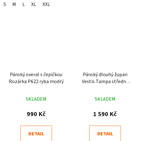
S
M
L
XL
XXL
Pánský overal s čepičkou
Pánský dlouhý župan
Rozárka P622 ryba modrý
Vestis Tampa středně
modrý
Průměrné
Průměrné
SKLADEM
SKLADEM
hodnocení
hodnocení
produktu
produktu
990 Kč
1 590 Kč
je
je
4,0
5,0
DETAIL
DETAIL
z
z