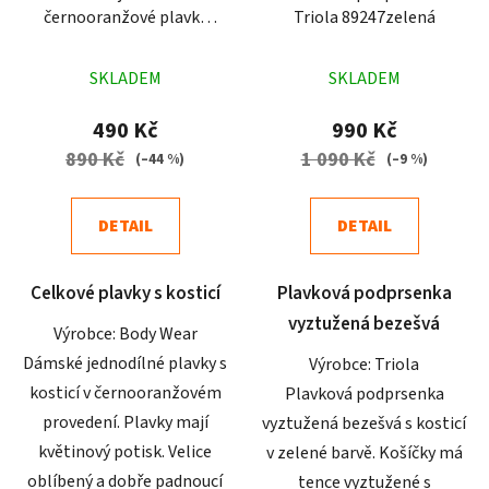
černooranžové plavky
Triola 89247zelená
P10
Průměrné
Průměrné
SKLADEM
SKLADEM
hodnocení
hodnocení
produktu
produktu
490 Kč
990 Kč
je
je
890 Kč
1 090 Kč
(–44 %)
(–9 %)
4,9
5,0
z
z
DETAIL
DETAIL
5
5
hvězdiček.
hvězdiček.
Celkové plavky s kosticí
Plavková podprsenka
vyztužená bezešvá
Výrobce: Body Wear
Dámské jednodílné plavky s
Výrobce: Triola
kosticí v černooranžovém
Plavková podprsenka
provedení. Plavky mají
vyztužená bezešvá s kosticí
květinový potisk. Velice
v zelené barvě. Košíčky má
oblíbený a dobře padnoucí
tence vyztužené s