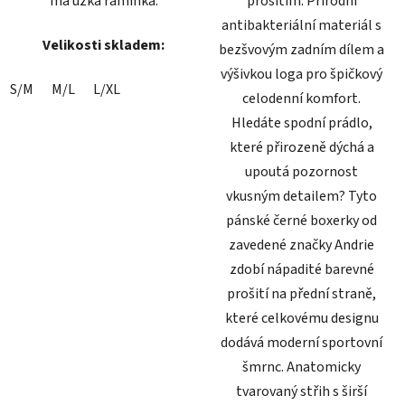
má úzká ramínka.
prošitím. Přírodní
antibakteriální materiál s
Velikosti skladem:
bezšvovým zadním dílem a
výšivkou loga pro špičkový
S/M
M/L
L/XL
celodenní komfort.
Hledáte spodní prádlo,
které přirozeně dýchá a
upoutá pozornost
vkusným detailem? Tyto
pánské černé boxerky od
zavedené značky Andrie
zdobí nápadité barevné
prošití na přední straně,
které celkovému designu
dodává moderní sportovní
šmrnc. Anatomicky
tvarovaný střih s širší