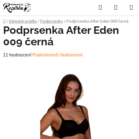
Přejít
Hledat
NÁKUPN
na
KOŠÍK
obsah
Domů
/
Dámské prádlo
/
Podprsenky
/
Podprsenka After Eden 009 černá
Podprsenka After Eden
009 černá
Průměrné
11 hodnocení
Podrobnosti hodnocení
hodnocení
produktu
je
4,9
z
5
hvězdiček.