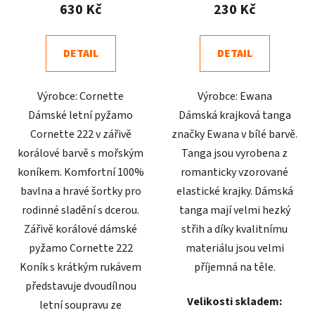
produktu
produktu
630 Kč
230 Kč
je
je
5,0
4,8
DETAIL
DETAIL
z
z
5
5
Výrobce: Cornette
Výrobce: Ewana
hvězdiček.
hvězdiček.
Dámské letní pyžamo
Dámská krajková tanga
Cornette 222 v zářivě
značky Ewana v bílé barvě.
korálové barvě s mořským
Tanga jsou vyrobena z
koníkem. Komfortní 100%
romanticky vzorované
bavlna a hravé šortky pro
elastické krajky. Dámská
rodinné sladění s dcerou.
tanga mají velmi hezký
Zářivě korálové dámské
střih a díky kvalitnímu
pyžamo Cornette 222
materiálu jsou velmi
Koník s krátkým rukávem
příjemná na těle.
představuje dvoudílnou
Velikosti skladem:
letní soupravu ze