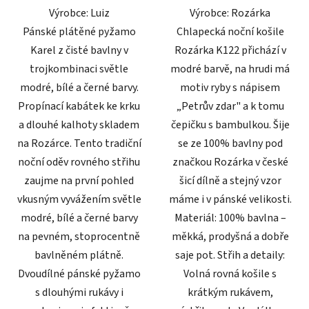
Výrobce: Luiz
Výrobce: Rozárka
hvězdiček.
hvězdiček.
Pánské plátěné pyžamo
Chlapecká noční košile
Karel z čisté bavlny v
Rozárka K122 přichází v
trojkombinaci světle
modré barvě, na hrudi má
modré, bílé a černé barvy.
motiv ryby s nápisem
Propínací kabátek ke krku
„Petrův zdar" a k tomu
a dlouhé kalhoty skladem
čepičku s bambulkou. Šije
na Rozárce. Tento tradiční
se ze 100% bavlny pod
noční oděv rovného střihu
značkou Rozárka v české
zaujme na první pohled
šicí dílně a stejný vzor
vkusným vyvážením světle
máme i v pánské velikosti.
modré, bílé a černé barvy
Materiál: 100% bavlna –
na pevném, stoprocentně
měkká, prodyšná a dobře
bavlněném plátně.
saje pot. Střih a detaily:
Dvoudílné pánské pyžamo
Volná rovná košile s
s dlouhými rukávy i
krátkým rukávem,