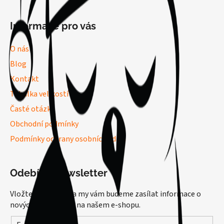
Informace pro vás
O nás
Blog
Kontakt
Tabulka velikostí
Časté otázky
Obchodní podmínky
Podmínky ochrany osobních údajů
Odebírat newsletter
Vložte svůj e-mail a my vám budeme zasílat informace o
nových produktech na našem e-shopu.