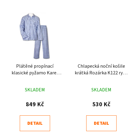
Plátěné propínací
Chlapecká noční košile
klasické pyžamo Karel
krátká Rozárka K122 ryba
modré
modrá
Průměrné
Průměrné
SKLADEM
SKLADEM
hodnocení
hodnocení
produktu
produktu
849 Kč
530 Kč
je
je
4,5
4,9
DETAIL
DETAIL
z
z
5
5