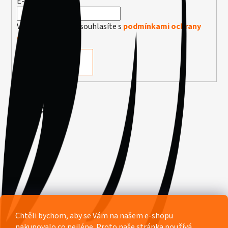
E-mail
Vložením e-mailu souhlasíte s
podmínkami ochrany
osobních údajů
PŘIHLÁSIT SE
Facebook
Chtěli bychom, aby se Vám na našem e-shopu
nakupovalo co nejlépe. Proto naše stránka používá