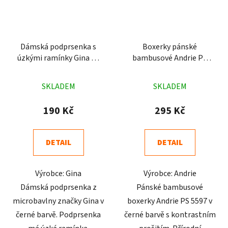
Dámská podprsenka s
Boxerky pánské
úzkými ramínky Gina 01
bambusové Andrie PS
černá
5597 černé
Průměrné
Průměrné
SKLADEM
SKLADEM
hodnocení
hodnocení
produktu
produktu
190 Kč
295 Kč
je
je
4,9
5,0
DETAIL
DETAIL
z
z
5
5
Výrobce: Gina
Výrobce: Andrie
hvězdiček.
hvězdiček.
Dámská podprsenka z
Pánské bambusové
microbavlny značky Gina v
boxerky Andrie PS 5597 v
černé barvě. Podprsenka
černé barvě s kontrastním