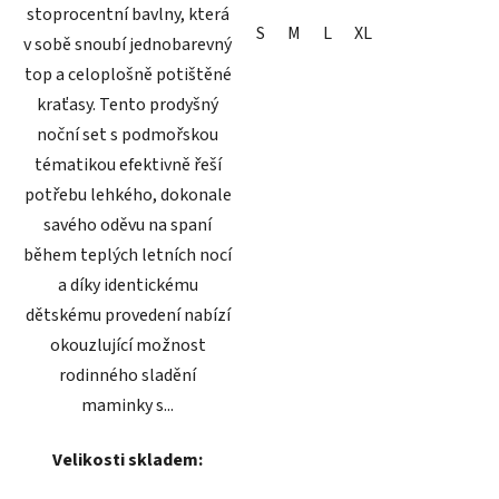
stoprocentní bavlny, která
S
M
L
XL
v sobě snoubí jednobarevný
top a celoplošně potištěné
kraťasy. Tento prodyšný
noční set s podmořskou
tématikou efektivně řeší
potřebu lehkého, dokonale
savého oděvu na spaní
během teplých letních nocí
a díky identickému
dětskému provedení nabízí
okouzlující možnost
rodinného sladění
maminky s...
Velikosti skladem: