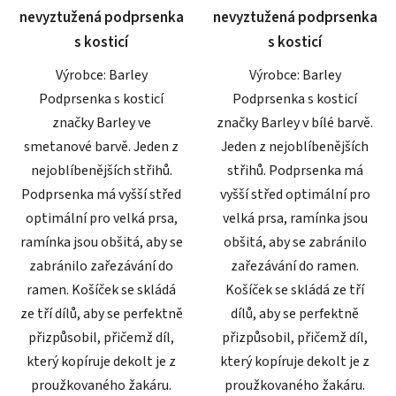
nevyztužená podprsenka
nevyztužená podprsenka
hvězdiček.
hvězdiček.
s kosticí
s kosticí
Výrobce: Barley
Výrobce: Barley
Podprsenka s kosticí
Podprsenka s kosticí
značky Barley ve
značky Barley v bílé barvě.
smetanové barvě. Jeden z
Jeden z nejoblíbenějších
nejoblíbenějších střihů.
střihů. Podprsenka má
Podprsenka má vyšší střed
vyšší střed optimální pro
optimální pro velká prsa,
velká prsa, ramínka jsou
ramínka jsou obšitá, aby se
obšitá, aby se zabránilo
zabránilo zařezávání do
zařezávání do ramen.
ramen. Košíček se skládá
Košíček se skládá ze tří
ze tří dílů, aby se perfektně
dílů, aby se perfektně
přizpůsobil, přičemž díl,
přizpůsobil, přičemž díl,
který kopíruje dekolt je z
který kopíruje dekolt je z
proužkovaného žakáru.
proužkovaného žakáru.