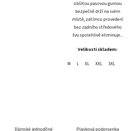
obšitou pasovou gumou
bezpečně drží na svém
místě, zatímco provedení
bez zadního středového
švu spolehlivě eliminuje...
Velikosti skladem:
M
L
XL
XXL
3XL
Dámské jednodílné
Plavková podprsenka