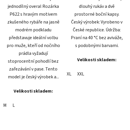
jednodílný overal Rozárka
dlouhý rukáv a dvě
P622 s hravým motivem
prostorné boční kapsy.
zkušeného rybáře na jasně
Český výrobek: Vyrobeno v
modrém podkladu
České republice. Údržba:
představuje ideální volbu
Praní na 40 °C bez aviváže,
pro muže, kteří od nočního
s podobnými barvami.
prádla vyžadují
Velikosti skladem:
stoprocentní pohodlí bez
zařezávání v pase. Tento
XL
XXL
model je český výrobek a...
Velikosti skladem:
M
L