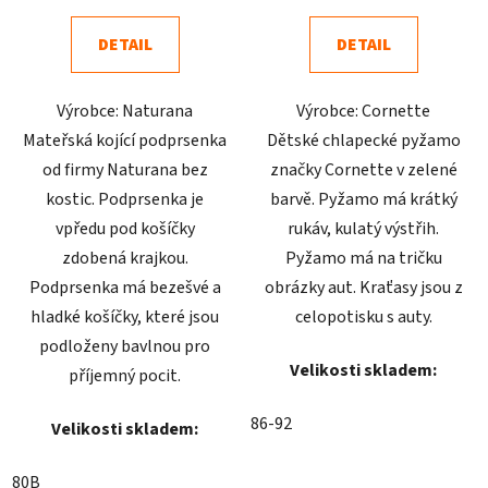
4,8
5,0
DETAIL
DETAIL
z
z
5
5
Výrobce: Naturana
Výrobce: Cornette
hvězdiček.
hvězdiček.
Mateřská kojící podprsenka
Dětské chlapecké pyžamo
od firmy Naturana bez
značky Cornette v zelené
kostic. Podprsenka je
barvě. Pyžamo má krátký
vpředu pod košíčky
rukáv, kulatý výstřih.
zdobená krajkou.
Pyžamo má na tričku
Podprsenka má bezešvé a
obrázky aut. Kraťasy jsou z
hladké košíčky, které jsou
celopotisku s auty.
podloženy bavlnou pro
Velikosti skladem:
příjemný pocit.
86-92
Velikosti skladem:
80B