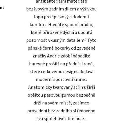
antibakteriální materiál s
m:
bezšvovým zadním dílem a výšivkou
loga pro špičkový celodenní
komfort. Hledáte spodní prádlo,
které přirozeně dýchá a upoutá
pozornost vkusným detailem? Tyto
pánské černé boxerky od zavedené
značky Andrie zdobí nápadité
barevné prošití na přední straně,
které celkovému designu dodává
moderní sportovní šmrnc.
Anatomicky tvarovaný střih s širší
obšitou pasovou gumou bezpečně
drží na svém místě, zatímco
provedení bez zadního středového
švu spolehlivě eliminuje...