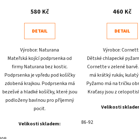
hodnocení
hodnoc
produktu
produk
580 Kč
460 Kč
je
je
4,8
5,0
DETAIL
DETAIL
z
z
5
5
Výrobce: Naturana
Výrobce: Cornet
hvězdiček.
hvězdič
Mateřská kojící podprsenka od
Dětské chlapecké pyžam
firmy Naturana bez kostic.
Cornette v zelené barv
Podprsenka je vpředu pod košíčky
má krátký rukáv, kulatý 
zdobená krajkou. Podprsenka má
Pyžamo má na tričku obr
bezešvé a hladké košíčky, které jsou
Kraťasy jsou z celopotisk
podloženy bavlnou pro příjemný
Velikosti sklade
pocit.
86-92
Velikosti skladem: