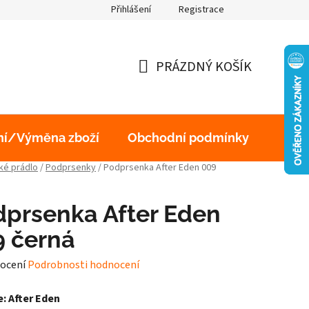
Přihlášení
Registrace
obních údajů
PRÁZDNÝ KOŠÍK
NÁKUPNÍ
KOŠÍK
ní/Výměna zboží
Obchodní podmínky
Podm
é prádlo
/
Podprsenky
/
Podprsenka After Eden 009
prsenka After Eden
9 černá
né
ocení
Podrobnosti hodnocení
ení
: After Eden
tu