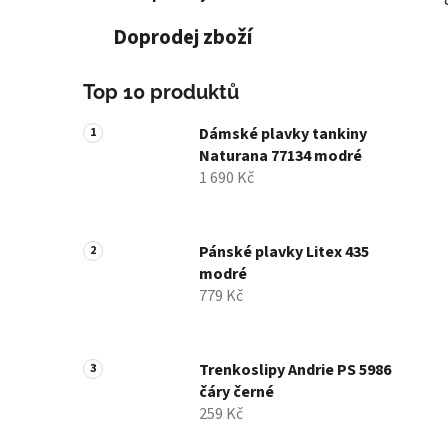
Doprodej zboží
Top 10 produktů
Dámské plavky tankiny
Naturana 77134 modré
1 690 Kč
Pánské plavky Litex 435
modré
779 Kč
Trenkoslipy Andrie PS 5986
čáry černé
259 Kč