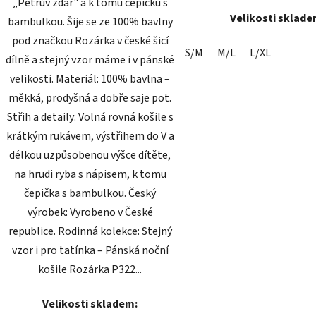
„Petrův zdar" a k tomu čepičku s
Velikosti sklade
bambulkou. Šije se ze 100% bavlny
pod značkou Rozárka v české šicí
S/M
M/L
L/XL
dílně a stejný vzor máme i v pánské
velikosti. Materiál: 100% bavlna –
měkká, prodyšná a dobře saje pot.
Střih a detaily: Volná rovná košile s
krátkým rukávem, výstřihem do V a
délkou uzpůsobenou výšce dítěte,
na hrudi ryba s nápisem, k tomu
čepička s bambulkou. Český
výrobek: Vyrobeno v České
republice. Rodinná kolekce: Stejný
vzor i pro tatínka – Pánská noční
košile Rozárka P322...
Velikosti skladem: