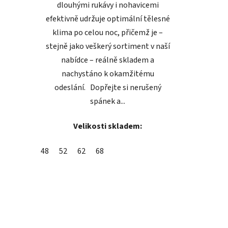
dlouhými rukávy i nohavicemi
efektivně udržuje optimální tělesné
klima po celou noc, přičemž je –
stejně jako veškerý sortiment v naší
nabídce – reálně skladem a
nachystáno k okamžitému
odeslání. Dopřejte si nerušený
spánek a...
Velikosti skladem:
48
52
62
68