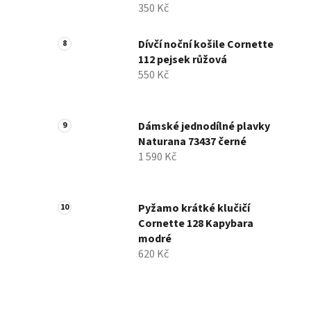
350 Kč
Dívčí noční košile Cornette
112 pejsek růžová
550 Kč
Dámské jednodílné plavky
Naturana 73437 černé
1 590 Kč
Pyžamo krátké klučičí
Cornette 128 Kapybara
modré
620 Kč