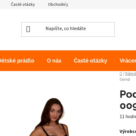
Časté otázky
Obchodní podmínky
Podmínky ochrany os
Dětské prádlo
O nás
Časté otázky
Vráce
Domů
/
Dámsk
černá
Pod
00
Průměr
11 hodn
hodnoc
Výrobce
produk