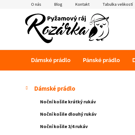
Přejít
O nás
Blog
Kontakt
Tabulka velikostí
na
obsah
Dámské prádlo
Pánské prádlo
P
K
Přeskočit
Dámské prádlo
a
kategorie
o
t
s
Noční košile krátký rukáv
e
t
g
Noční košile dlouhý rukáv
r
o
a
r
Noční košile 3/4 rukáv
i
n