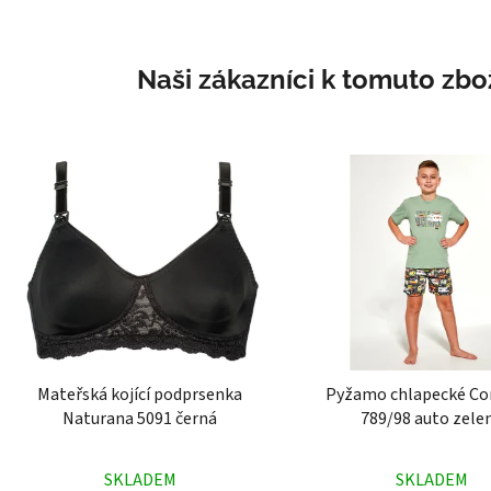
Naši zákazníci k tomuto zbož
Mateřská kojící podprsenka
Pyžamo chlapecké Co
Naturana 5091 černá
789/98 auto zele
Průměrné
Průměr
SKLADEM
SKLADEM