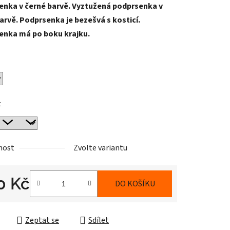
enka v černé barvě. Vyztužená podprsenka v
arvě. Podprsenka je bezešvá s kosticí.
enka má po boku krajku.
ek.
t
nost
Zvolte variantu
0 Kč
DO KOŠÍKU
cena:
Zeptat se
Sdílet