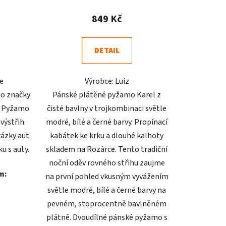
ení
hodnocení
tu
produktu
849 Kč
je
4,5
DETAIL
z
5
te
Výrobce: Luiz
ek.
hvězdiček.
o značky
Pánské plátěné pyžamo Karel z
ě. Pyžamo
čisté bavlny v trojkombinaci světle
výstřih.
modré, bílé a černé barvy. Propínací
ázky aut.
kabátek ke krku a dlouhé kalhoty
u s auty.
skladem na Rozárce. Tento tradiční
noční oděv rovného střihu zaujme
m:
na první pohled vkusným vyvážením
světle modré, bílé a černé barvy na
pevném, stoprocentně bavlněném
plátně. Dvoudílné pánské pyžamo s