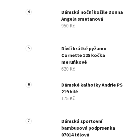
Dámská noční košile Donna
Angela smetanová
950 Kč
Dívčí krátké pyžamo
Cornette 125 kočka
meruňkové
620 Kč
Dámské kalhotky Andrie PS
219 bílé
175 Kč
Dámská sportovní
bambusová podprsenka
07014 tělová