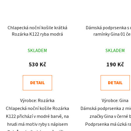
Chlapecká noční košile krátká
Dámská podprsenka s
Rozárka K122 ryba modrá
ramínky Gina 01 če
Průměrné
Průměr
SKLADEM
SKLADEM
hodnocení
hodnoc
produktu
produk
530 Kč
190 Kč
je
je
4,9
4,9
DETAIL
DETAIL
z
z
5
5
Výrobce: Rozárka
Výrobce: Gina
hvězdiček.
hvězdič
Chlapecká noční košile Rozárka
Dámská podprsenka z mi
K122 přichází v modré barvě, na
značky Gina v černé 
hrudi má motiv ryby s nápisem
Podprsenka má úzká r