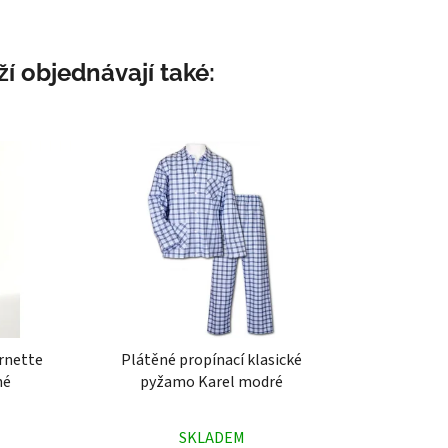
í objednávají také:
rnette
Plátěné propínací klasické
né
pyžamo Karel modré
né
Průměrné
SKLADEM