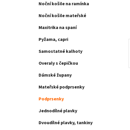
e
Noční košile na ramínka
n
í
Noční košile mateřské
p
a
Maxitrika na spaní
n
Pyžama, capri
e
l
Samostatné kalhoty
Overaly s čepičkou
Dámské župany
Mateřské podprsenky
Podprsenky
Jednodílné plavky
Dvoudílné plavky, tankiny