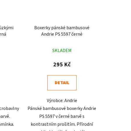
 úzkými
Boxerky pánské bambusové
rná
Andrie PS 5597 černé
né
Průměrné
SKLADEM
ení
hodnocení
tu
produktu
295 Kč
je
5,0
DETAIL
z
5
Výrobce: Andrie
ek.
hvězdiček.
crobavlny
Pánské bambusové boxerky Andrie
barvě.
PS 5597 v černé barvě s
amínka.
kontrastním prošitím. Přírodní