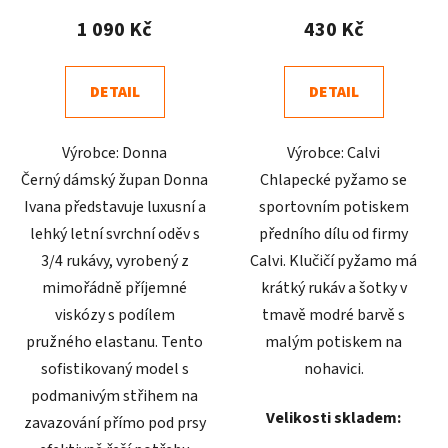
produktu
produktu
1 090 Kč
430 Kč
je
je
4,9
5,0
DETAIL
DETAIL
z
z
5
5
Výrobce: Donna
Výrobce: Calvi
hvězdiček.
hvězdiček.
Černý dámský župan Donna
Chlapecké pyžamo se
Ivana představuje luxusní a
sportovním potiskem
lehký letní svrchní oděv s
předního dílu od firmy
3/4 rukávy, vyrobený z
Calvi. Klučičí pyžamo má
mimořádně příjemné
krátký rukáv a šotky v
viskózy s podílem
tmavě modré barvě s
pružného elastanu. Tento
malým potiskem na
sofistikovaný model s
nohavici.
podmanivým střihem na
Velikosti skladem:
zavazování přímo pod prsy