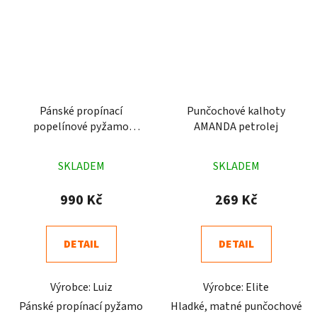
Pánské propínací
Punčochové kalhoty
popelínové pyžamo
AMANDA petrolej
Charles Luiz černé
Průměrné
Průměrné
SKLADEM
SKLADEM
hodnocení
hodnocení
produktu
produktu
990 Kč
269 Kč
je
je
4,8
4,6
DETAIL
DETAIL
z
z
5
5
Výrobce: Luiz
Výrobce: Elite
hvězdiček.
hvězdiček.
Pánské propínací pyžamo
Hladké, matné punčochové