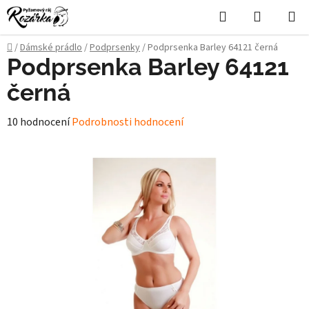
Přejít
Hledat
NÁKUPN
na
KOŠÍK
obsah
Domů
/
Dámské prádlo
/
Podprsenky
/
Podprsenka Barley 64121 černá
Podprsenka Barley 64121
černá
Průměrné
10 hodnocení
Podrobnosti hodnocení
hodnocení
produktu
je
4,7
z
5
hvězdiček.