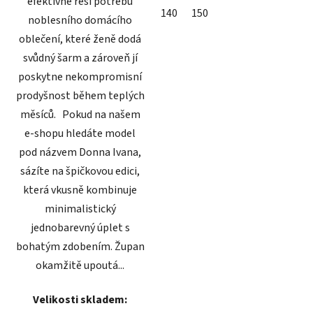
efektivně řeší potřebu
140
150
noblesního domácího
oblečení, které ženě dodá
svůdný šarm a zároveň jí
poskytne nekompromisní
prodyšnost během teplých
měsíců. Pokud na našem
e-shopu hledáte model
pod názvem Donna Ivana,
sázíte na špičkovou edici,
která vkusně kombinuje
minimalistický
jednobarevný úplet s
bohatým zdobením. Župan
okamžitě upoutá...
Velikosti skladem: