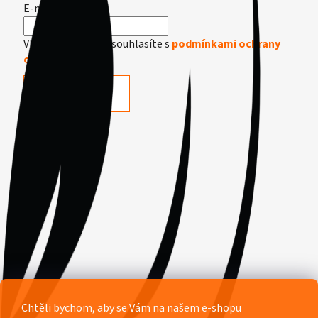
E-mail
Vložením e-mailu souhlasíte s
podmínkami ochrany
osobních údajů
PŘIHLÁSIT SE
Facebook
Chtěli bychom, aby se Vám na našem e-shopu