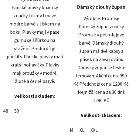
Dámský dlouhý župan
Pánské plavky boxerky
značky Litex v tmavě
Výrobce: Promise
modré barvě s tiskem na
Dámský župan značky
boku. Plavky mají v pase
Promise v petrolejové
gumu se šňůrkou na
barvě. Dámský dlouhý
stažení. Přední díl je
župan má dvě kapsy a
podšitý. Pánské plavky mají
pásek na zavazování.
kratší nohavičky. Plavky
Dámský župan je leskle
mají proužky v modré,
lemován. Akční cena: 990
žluté a černé barvě.
Kč Předchozí cena: 1290 Kč.
Nejnižší cena za 30 dní:
Velikosti skladem:
1290 Kč.
48
50
Velikosti skladem:
M
XL
XXL