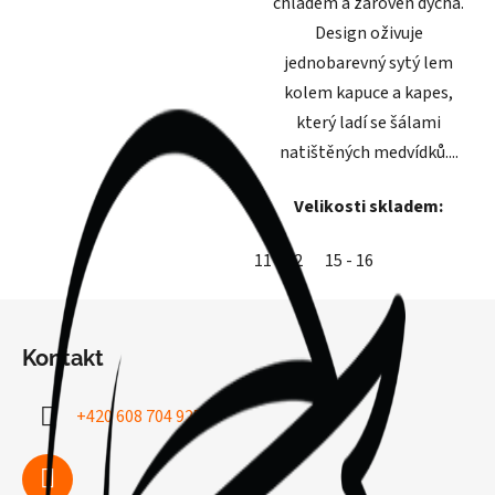
chladem a zároveň dýchá.
Design oživuje
jednobarevný sytý lem
kolem kapuce a kapes,
který ladí se šálami
natištěných medvídků....
Velikosti skladem:
11 - 12
15 - 16
Z
á
Kontakt
p
a
+420 608 704 925
t
í