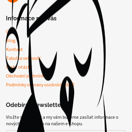
Informace pro vás
O nás
Blog
Kontakt
Tabulka velikostí
Časté otázky
Obchodní podmínky
Podmínky ochrany osobních údajů
Odebírat newsletter
Vložte svůj e-mail a my vám budeme zasílat informace o
nových produktech na našem e-shopu.