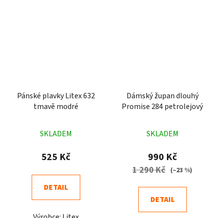
Pánské plavky Litex 632
Dámský župan dlouhý
tmavě modré
Promise 284 petrolejový
Průměrné
Průměrné
SKLADEM
SKLADEM
hodnocení
hodnocení
produktu
produktu
525 Kč
990 Kč
je
je
1 290 Kč
(–23 %)
5,0
4,7
DETAIL
z
z
DETAIL
5
5
Výrobce: Litex
hvězdiček.
hvězdiček.