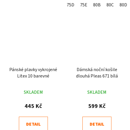
75D
75E
80B
80C
80D
Pánské plavky vykrojené
Dámská noční košile
Litex 10 barevné
dlouhá Pleas 671 bílá
Průměrné
Průměrné
SKLADEM
SKLADEM
hodnocení
hodnocení
produktu
produktu
445 Kč
599 Kč
je
je
4,9
4,7
DETAIL
DETAIL
z
z