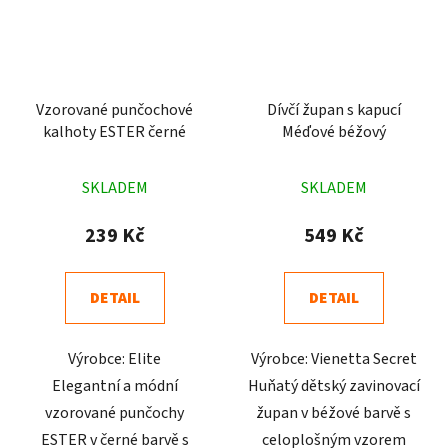
Vzorované punčochové
Dívčí župan s kapucí
kalhoty ESTER černé
Méďové béžový
Průměrné
Průměrné
SKLADEM
SKLADEM
hodnocení
hodnocení
produktu
produktu
239 Kč
549 Kč
je
je
5,0
4,8
DETAIL
DETAIL
z
z
5
5
Výrobce: Elite
Výrobce: Vienetta Secret
hvězdiček.
hvězdiček.
Elegantní a módní
Huňatý dětský zavinovací
vzorované punčochy
župan v béžové barvě s
ESTER v černé barvě s
celoplošným vzorem