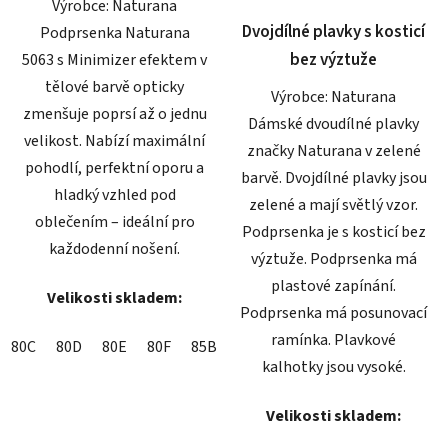
Výrobce: Naturana
hvězdiček.
hvězdiček.
Dvojdílné plavky s kosticí
Podprsenka Naturana
bez výztuže
5063 s Minimizer efektem v
tělové barvě opticky
Výrobce: Naturana
zmenšuje poprsí až o jednu
Dámské dvoudílné plavky
velikost. Nabízí maximální
značky Naturana v zelené
pohodlí, perfektní oporu a
barvě. Dvojdílné plavky jsou
hladký vzhled pod
zelené a mají světlý vzor.
oblečením – ideální pro
Podprsenka je s kosticí bez
každodenní nošení.
výztuže. Podprsenka má
plastové zapínání.
Velikosti skladem:
Podprsenka má posunovací
ramínka. Plavkové
80C
80D
80E
80F
85B
85C
85E
85F
85G
90B
kalhotky jsou vysoké.
Velikosti skladem: