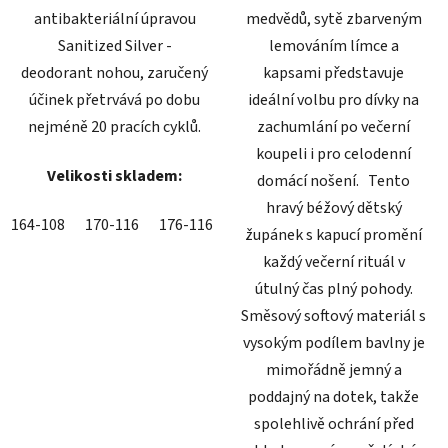
antibakteriální úpravou
medvědů, sytě zbarveným
Sanitized Silver -
lemováním límce a
deodorant nohou, zaručený
kapsami představuje
účinek přetrvává po dobu
ideální volbu pro dívky na
nejméně 20 pracích cyklů.
zachumlání po večerní
koupeli i pro celodenní
Velikosti skladem:
domácí nošení. Tento
hravý béžový dětský
164-108
170-116
176-116
182-116
župánek s kapucí promění
každý večerní rituál v
útulný čas plný pohody.
Směsový softový materiál s
vysokým podílem bavlny je
mimořádně jemný a
poddajný na dotek, takže
spolehlivě ochrání před