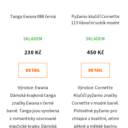
Tanga Ewana 088 černá
Pyžamo klučičí Cornette
113 Vánoční sobík modré
Průměrné
Průměrné
SKLADEM
SKLADEM
hodnocení
hodnocení
produktu
produktu
230 Kč
450 Kč
je
je
5,0
5,0
DETAIL
DETAIL
z
z
5
5
Výrobce: Ewana
Výrobce: Cornette
hvězdiček.
hvězdiček.
Dámská krajková tanga
Klučičí pyžamo značky
značky Ewana v černé
Cornette v modré barvě.
barvě. Tanga jsou vyrobena
Pohodlné pyžamo pro
z romanticky vzorované
chlapce z kvalitní, velmi
elastické krajky. Dámská
pěkné a měkké bavlny.