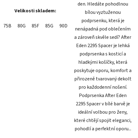
den. Hledáte pohodlnou
Velikosti skladem:
bílou vyztuženou
podprsenku, která je
75B
80G
85F
85G
90D
nenápadná pod oblečením
a zároveň skvěle sedí? After
Eden 2295 Spacer je lehká
podprsenka s kosticí a
hladkými košíčky, která
poskytuje oporu, komfort a
přirozeně tvarovaný dekolt
pro každodenní nošení.
Podprsenka After Eden
2295 Spacer v bílé barvě je
ideální volbou pro ženy,
které chtějí spojit eleganci,
pohodlí a perfektní oporu...