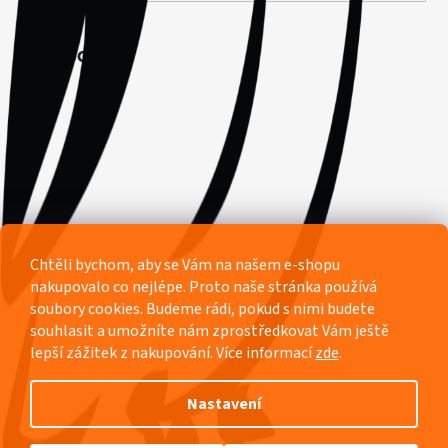
Facebook
Chtěli bychom, aby se Vám na našem e-shopu
nakupovalo co nejlépe. Proto naše stránka používá
soubory cookies. Budeme rádi, pokud s nimi budete
souhlasit a umožníte nám zprostředkovat Vám ještě
lepší zážitek z nakupování.
Více informací
zde
.
Nastavení