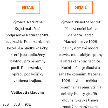
4,8
4,3
DETAIL
DETAIL
z
z
5
5
Výrobce: Naturana
Výrobce: Vienetta Secret
hvězdiček.
hvězdiček.
Kojící mateřská
Pánská noční košile
podprsenka Naturana 5091
Vienetta Secret
bez kostic. Podprsenka má
Plachetnice ze 100%
bezešvé a hladké košíčky,
bavlny v tmavě modré
které jsou podloženy
barvě s modrobílými pruhy
bavlnou pro příjemný
a obrázkem plachetnice.
pocit. Podprsenka je
Noční košile je dlouhá a
vpředu pod košíčky
sahá ke kolenům. Materiál:
zdobená krajkou.
100% bavlna – měkká a
příjemná na spaní. Střih a
Velikosti skladem:
detaily: Kulatý výstřih a
dlouhé rukávy s tmavě
75B
80B
90E
modrými manžetami.