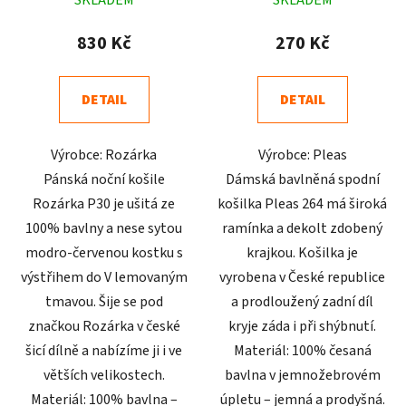
hodnocení
hodnocení
produktu
produktu
830 Kč
270 Kč
je
je
4,6
4,5
DETAIL
DETAIL
z
z
5
5
Výrobce: Rozárka
Výrobce: Pleas
hvězdiček.
hvězdiček.
Pánská noční košile
Dámská bavlněná spodní
Rozárka P30 je ušitá ze
košilka Pleas 264 má široká
100% bavlny a nese sytou
ramínka a dekolt zdobený
modro-červenou kostku s
krajkou. Košilka je
výstřihem do V lemovaným
vyrobena v České republice
tmavou. Šije se pod
a prodloužený zadní díl
značkou Rozárka v české
kryje záda i při shýbnutí.
šicí dílně a nabízíme ji i ve
Materiál: 100% česaná
větších velikostech.
bavlna v jemnožebrovém
Materiál: 100% bavlna –
úpletu – jemná a prodyšná.