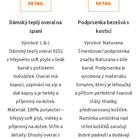
DETAIL
DETAIL
z
z
5
5
Dámský teplý overal na
Podprsenka bezešvá s
hvězdiček.
hvězdiček.
spaní
kosticí
Výrobce: L & L
Výrobce: Naturana
Dámský teplý overal 9151
Zmenšovací podprsenka
z hřejivého soft plyše v šedé
značky Naturana v bílé
barvě s potiskem
barvě. Podprsenka je
hvězdiček. Overal má
vyrobena z materiálu
kapuci, zapínání na zip a
Simplex, který je lehoučký
dvě kapsy a je hebký a
a přitom perfektně tvarově
příjemný na dotek.
stálý. Hladký,
Materiál: 100% polyester –
předtvarovaný košíček.
hřejivý soft plyš, měkký a
Ramínka umístěná nad
příjemný na dotek. Střih a
střed košíčků zaručují
detaily: Dlouhý overal s
dobré padnutí a dodávají