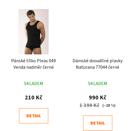
Pánské tílko Pleas 049
Dámské dvoudílné plavky
Venda nadměr černé
Naturana 77044 černé
Průměrné
Průměrné
SKLADEM
SKLADEM
hodnocení
hodnocení
produktu
produktu
210 Kč
990 Kč
je
je
1 390 Kč
(–28 %)
4,2
4,5
DETAIL
z
z
DETAIL
5
5