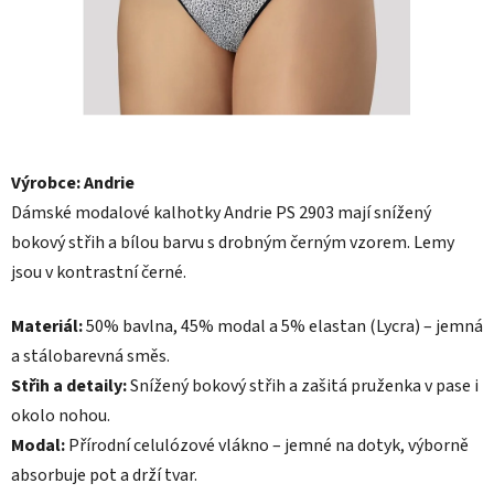
Výrobce: Andrie
D
ámské modalové kalhotky Andrie PS 2903
mají
snížený
bokový střih a bílou barvu s
drobným černým vzorem. Lemy
jsou
v kontrastní černé.
Materiál:
50%
bavlna, 45% modal a 5% elastan (Lycra)
– jemná
a
stálobarevná směs.
Střih a detaily:
Snížený bokový střih a zašitá pruženka
v pase i
okolo nohou.
Modal:
Přírodní
celulózové vlákno – jemné na dotyk,
výborně
absorbuje
pot a drží tvar.