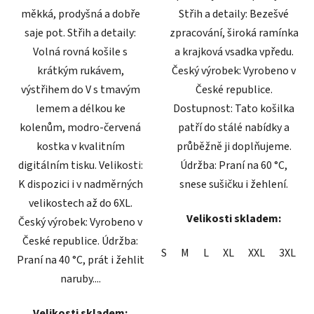
měkká, prodyšná a dobře
Střih a detaily: Bezešvé
saje pot. Střih a detaily:
zpracování, široká ramínka
Volná rovná košile s
a krajková vsadka vpředu.
krátkým rukávem,
Český výrobek: Vyrobeno v
výstřihem do V s tmavým
České republice.
lemem a délkou ke
Dostupnost: Tato košilka
kolenům, modro-červená
patří do stálé nabídky a
kostka v kvalitním
průběžně ji doplňujeme.
digitálním tisku. Velikosti:
Údržba: Praní na 60 °C,
K dispozici i v nadměrných
snese sušičku i žehlení.
velikostech až do 6XL.
Velikosti skladem:
Český výrobek: Vyrobeno v
České republice. Údržba:
S
M
L
XL
XXL
3XL
Praní na 40 °C, prát i žehlit
naruby....
Velikosti skladem: