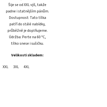
Šije se od XXL výš, takže
padne i statnějším pánům.
Dostupnost: Tato tílka
patří do stálé nabídky,
průběžně je doplňujeme.
Údržba: Perte na 60 °C,
tílko snese i sušičku.
Velikosti skladem:
XXL
3XL
4XL