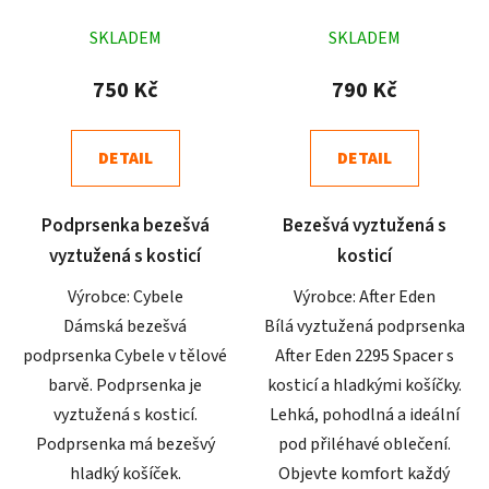
tělová
bílá
Průměrné
Průměrné
SKLADEM
SKLADEM
hodnocení
hodnocení
produktu
produktu
750 Kč
790 Kč
je
je
5,0
5,0
DETAIL
DETAIL
z
z
5
5
Podprsenka bezešvá
Bezešvá vyztužená s
hvězdiček.
hvězdiček.
vyztužená s kosticí
kosticí
Výrobce: Cybele
Výrobce: After Eden
Dámská bezešvá
Bílá vyztužená podprsenka
podprsenka Cybele v tělové
After Eden 2295 Spacer s
barvě. Podprsenka je
kosticí a hladkými košíčky.
vyztužená s kosticí.
Lehká, pohodlná a ideální
Podprsenka má bezešvý
pod přiléhavé oblečení.
hladký košíček.
Objevte komfort každý