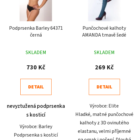
Podprsenka Barley 64371
Punčochové kalhoty
černá
AMANDA tmavě šedé
Průměrné
Průměrné
SKLADEM
SKLADEM
hodnocení
hodnocení
produktu
produktu
730 Kč
269 Kč
je
je
5,0
5,0
DETAIL
DETAIL
z
z
5
5
nevyztužená podprsenka
Výrobce: Elite
hvězdiček.
hvězdiček.
Hladké, matné punčochové
s kosticí
kalhoty z 3D ovinutého
Výrobce: Barley
elastanu, velmi příjemné
Podprsenka s kosticí
na omak i nošení. Dlouhá