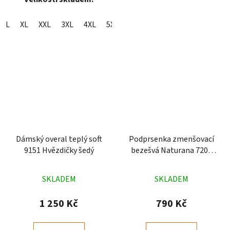
L
XL
XXL
3XL
4XL
5XL
6XL
Dámský overal teplý soft
Podprsenka zmenšovací
9151 Hvězdičky šedý
bezešvá Naturana 7208
bílá
Průměrné
Průměrné
SKLADEM
SKLADEM
hodnocení
hodnocení
produktu
produktu
1 250 Kč
790 Kč
je
je
3,3
4,8