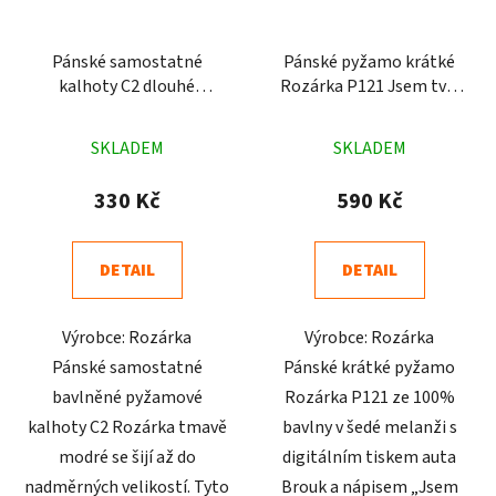
Pánské samostatné
Pánské pyžamo krátké
kalhoty C2 dlouhé
Rozárka P121 Jsem tvůj
Rozárka tmavě modré
brouk šedé
Průměrné
Průměrné
SKLADEM
SKLADEM
hodnocení
hodnocení
produktu
produktu
330 Kč
590 Kč
je
je
4,2
5,0
DETAIL
DETAIL
z
z
5
5
Výrobce: Rozárka
Výrobce: Rozárka
hvězdiček.
hvězdiček.
Pánské samostatné
Pánské krátké pyžamo
bavlněné pyžamové
Rozárka P121 ze 100%
kalhoty C2 Rozárka tmavě
bavlny v šedé melanži s
modré se šijí až do
digitálním tiskem auta
nadměrných velikostí. Tyto
Brouk a nápisem „Jsem