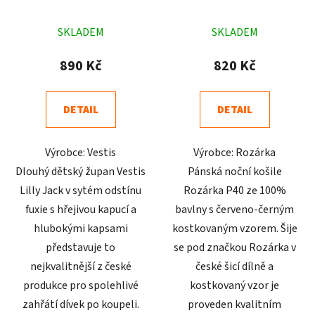
Průměrné
Průměrné
SKLADEM
SKLADEM
hodnocení
hodnocení
produktu
produktu
890 Kč
820 Kč
je
je
4,9
4,4
DETAIL
DETAIL
z
z
5
5
Výrobce: Vestis
Výrobce: Rozárka
hvězdiček.
hvězdiček.
Dlouhý dětský župan Vestis
Pánská noční košile
Lilly Jack v sytém odstínu
Rozárka P40 ze 100%
fuxie s hřejivou kapucí a
bavlny s červeno-černým
hlubokými kapsami
kostkovaným vzorem. Šije
představuje to
se pod značkou Rozárka v
nejkvalitnější z české
české šicí dílně a
produkce pro spolehlivé
kostkovaný vzor je
zahřátí dívek po koupeli.
proveden kvalitním