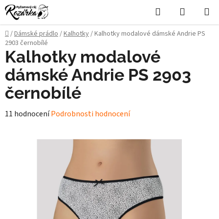
Přejít
Hledat
NÁKUPN
na
KOŠÍK
obsah
Domů
/
Dámské prádlo
/
Kalhotky
/
Kalhotky modalové dámské Andrie PS
2903 černobílé
Kalhotky modalové
dámské Andrie PS 2903
černobílé
Průměrné
11 hodnocení
Podrobnosti hodnocení
hodnocení
produktu
je
5,0
z
5
hvězdiček.