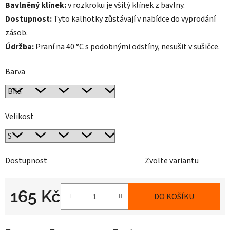
Bavlněný klínek:
v
rozkroku je všitý klínek z bavlny.
Dostupnost:
Tyto kalhotky zůstávají
v nabídce do vyprodání
zásob.
Údržba:
Praní na 40 °C s podobnými
odstíny, nesušit v
sušičce.
Barva
Velikost
Dostupnost
Zvolte variantu
165 Kč
DO KOŠÍKU
Měrná cena: