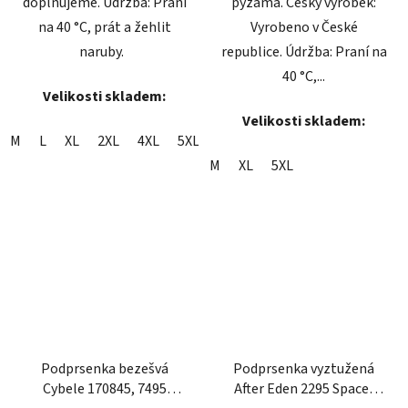
doplňujeme. Údržba: Praní
pyžama. Český výrobek:
na 40 °C, prát a žehlit
Vyrobeno v České
naruby.
republice. Údržba: Praní na
40 °C,...
Velikosti skladem:
Velikosti skladem:
M
L
XL
2XL
4XL
5XL
M
XL
5XL
Podprsenka bezešvá
Podprsenka vyztužená
Cybele 170845, 7495
After Eden 2295 Spacer