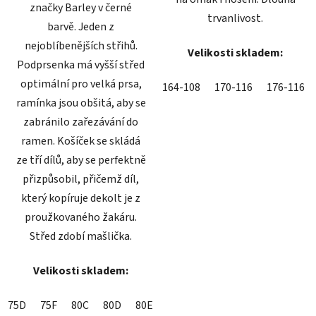
značky Barley v černé
trvanlivost.
barvě. Jeden z
nejoblíbenějších střihů.
Velikosti skladem:
Podprsenka má vyšší střed
optimální pro velká prsa,
164-108
170-116
176-116
ramínka jsou obšitá, aby se
zabránilo zařezávání do
ramen. Košíček se skládá
ze tří dílů, aby se perfektně
přizpůsobil, přičemž díl,
který kopíruje dekolt je z
proužkovaného žakáru.
Střed zdobí mašlička.
Velikosti skladem:
75D
75F
80C
80D
80E
85B
85C
85E
95D