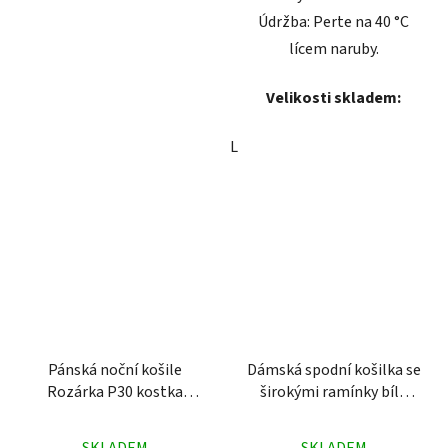
Údržba: Perte na 40 °C
lícem naruby.
Velikosti skladem:
L
Pánská noční košile
Dámská spodní košilka se
Rozárka P30 kostka
širokými ramínky bílá
modročervená
Pleas 264
Průměrné
Průměrné
SKLADEM
SKLADEM