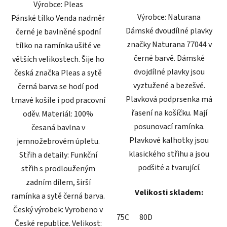
Výrobce: Pleas
hvězdiček.
hvězdiček.
Výrobce: Naturana
Pánské tílko Venda nadměr
Dámské dvoudílné plavky
černé je bavlněné spodní
značky Naturana 77044 v
tílko na ramínka ušité ve
černé barvě. Dámské
větších velikostech. Šije ho
dvojdílné plavky jsou
česká značka Pleas a sytě
vyztužené a bezešvé.
černá barva se hodí pod
Plavková podprsenka má
tmavé košile i pod pracovní
řasení na košíčku. Mají
oděv. Materiál: 100%
posunovací ramínka.
česaná bavlna v
Plavkové kalhotky jsou
jemnožebrovém úpletu.
klasického střihu a jsou
Střih a detaily: Funkční
podšité a tvarující.
střih s prodlouženým
zadním dílem, širší
Velikosti skladem:
ramínka a sytě černá barva.
Český výrobek: Vyrobeno v
75C
80D
České republice. Velikost: