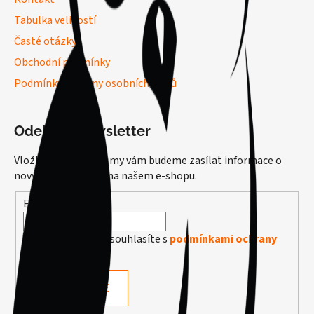
Tabulka velikostí
Časté otázky
Obchodní podmínky
Podmínky ochrany osobních údajů
Odebírat newsletter
Vložte svůj e-mail a my vám budeme zasílat informace o
nových produktech na našem e-shopu.
E-mail
Vložením e-mailu souhlasíte s
podmínkami ochrany
osobních údajů
PŘIHLÁSIT SE