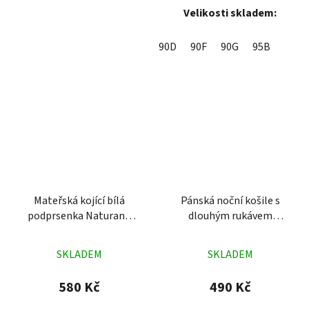
Velikosti skladem:
90D
90F
90G
95B
Mateřská kojící bílá
Pánská noční košile s
podprsenka Naturana
dlouhým rukávem
5091
Plachetnice modrá
Průměrné
Průměrné
SKLADEM
SKLADEM
hodnocení
hodnocení
produktu
produktu
580 Kč
490 Kč
je
je