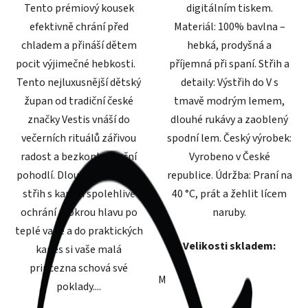
Tento prémiový kousek
digitálním tiskem.
efektivně chrání před
Materiál: 100% bavlna –
chladem a přináší dětem
hebká, prodyšná a
pocit výjimečné hebkosti.
příjemná při spaní. Střih a
Tento nejluxusnější dětský
detaily: Výstřih do V s
župan od tradiční české
tmavě modrým lemem,
značky Vestis vnáší do
dlouhé rukávy a zaoblený
večerních rituálů zářivou
spodní lem. Český výrobek:
radost a bezkonkurenční
Vyrobeno v České
pohodlí. Dlouhý zavinovací
republice. Údržba: Praní na
střih s kapucí spolehlivě
40 °C, prát a žehlit lícem
ochrání mokrou hlavu po
naruby.
teplé vaně a do praktických
Velikosti skladem:
kapes si vaše malá
princezna schová své
M
L
poklady....