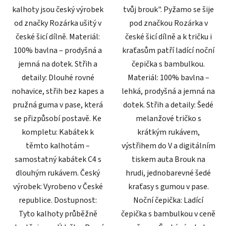
kalhoty jsou český výrobek
tvůj brouk". Pyžamo se šije
od značky Rozárka ušitý v
pod značkou Rozárka v
české šicí dílně. Materiál:
české šicí dílně a k tričku i
100% bavlna – prodyšná a
kraťasům patří ladící noční
jemná na dotek. Střih a
čepička s bambulkou.
detaily: Dlouhé rovné
Materiál: 100% bavlna –
nohavice, střih bez kapes a
lehká, prodyšná a jemná na
pružná guma v pase, která
dotek. Střih a detaily: Šedé
se přizpůsobí postavě. Ke
melanžové tričko s
kompletu: Kabátek k
krátkým rukávem,
těmto kalhotám –
výstřihem do V a digitálním
samostatný kabátek C4 s
tiskem auta Brouk na
dlouhým rukávem. Český
hrudi, jednobarevné šedé
výrobek: Vyrobeno v České
kraťasy s gumou v pase.
republice. Dostupnost:
Noční čepička: Ladící
Tyto kalhoty průběžně
čepička s bambulkou v ceně