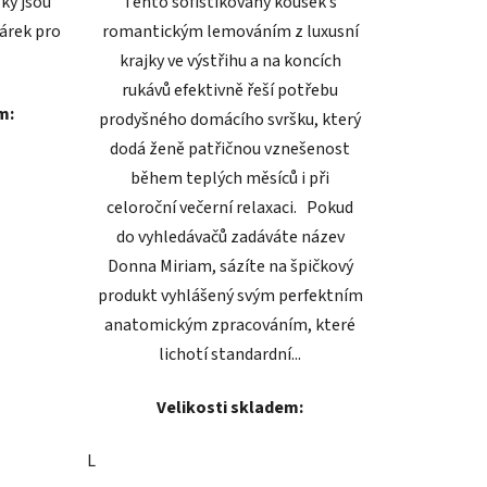
ky jsou
Tento sofistikovaný kousek s
dárek pro
romantickým lemováním z luxusní
krajky ve výstřihu a na koncích
rukávů efektivně řeší potřebu
m:
prodyšného domácího svršku, který
dodá ženě patřičnou vznešenost
během teplých měsíců i při
celoroční večerní relaxaci. Pokud
do vyhledávačů zadáváte název
Donna Miriam, sázíte na špičkový
produkt vyhlášený svým perfektním
anatomickým zpracováním, které
lichotí standardní...
Velikosti skladem:
L