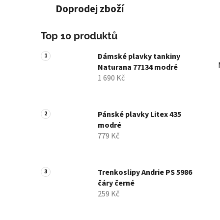
Doprodej zboží
Top 10 produktů
Dámské plavky tankiny
Naturana 77134 modré
1 690 Kč
Pánské plavky Litex 435
modré
779 Kč
Trenkoslipy Andrie PS 5986
čáry černé
259 Kč