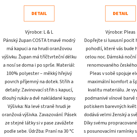
5,0
5,0
DETAIL
DETAIL
z
z
5
5
Výrobce: L & L
Výrobce: Pleas
hvězdiček.
hvězdič
Pánský župan COSTA tmavě modrý
Dopřejte si luxusní pocit 
má kapuci a na hrudi oranžovou
pohodlí, které vás bude 
výšivku. Župan má tříčtvrteční délku
celou noc. Dámská noční 
a nosí se doma i po sprše. Materiál:
renomovaného českého
100% polyester – měkký hřejivý
Pleas v sobě spojuje el
povrch příjemný na dotek. Střih a
maximální komfort a š
detaily: Zavinovací střih s kapucí,
kvalitu materiálu. Je vy
dlouhý rukáv a dvě nakládané kapsy.
podmanivé vínové barvě
Výšivka: Na levé straně hrudi je
potiskem barevných květin
oranžová výšivka. Zavazování: Pásek
dodává velmi ženský a svě
ze stejné látky si v pase zavážete
Díky svému propracované
podle sebe. Údržba: Praní na 30 °C
s posunovacími ramínky s