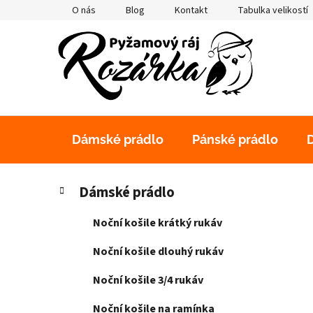
Přejít
O nás
Blog
Kontakt
Tabulka velikostí
na
obsah
Dámské prádlo
Pánské prádlo
P
K
Přeskočit
Dámské prádlo
a
kategorie
o
t
s
Noční košile krátký rukáv
e
t
g
Noční košile dlouhý rukáv
r
o
a
r
Noční košile 3/4 rukáv
i
n
e
Noční košile na ramínka
n