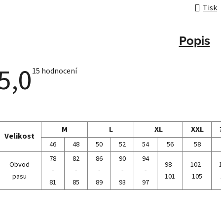
Tisk
Popis
5,0
Průměrné
15 hodnocení
hodnocení
produktu
je
5,0
z
5
hvězdiček.
M
L
XL
XXL
Velikost
46
48
50
52
54
56
58
78
82
86
90
94
Obvod
98 -
102 -
-
-
-
-
-
pasu
101
105
81
85
89
93
97