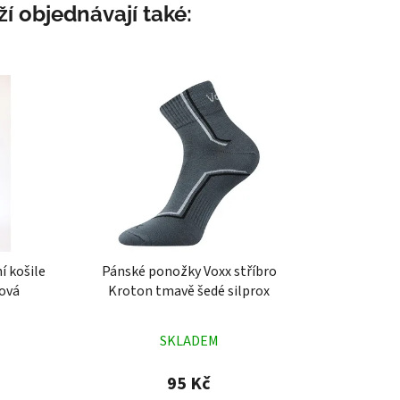
í objednávají také:
 košile
Pánské ponožky Voxx stříbro
nová
Kroton tmavě šedé silprox
né
Průměrné
SKLADEM
ení
hodnocení
tu
produktu
95 Kč
je