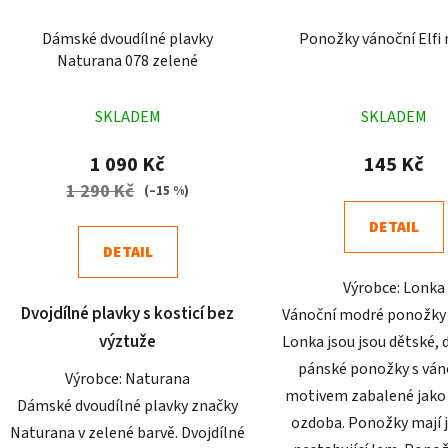
Dámské dvoudílné plavky
Ponožky vánoční Elfi
Naturana 078 zelené
Průměrné
Průměr
SKLADEM
SKLADEM
hodnocení
hodnoc
produktu
produk
1 090 Kč
145 Kč
je
je
1 290 Kč
(–15 %)
5,0
5,0
DETAIL
z
z
DETAIL
5
5
Výrobce: Lonka
hvězdiček.
hvězdič
Dvojdílné plavky s kosticí bez
Vánoční modré ponožky 
výztuže
Lonka jsou jsou dětské,
pánské ponožky s vá
Výrobce: Naturana
motivem zabalené jako
Dámské dvoudílné plavky značky
ozdoba. Ponožky mají 
Naturana v zelené barvě. Dvojdílné