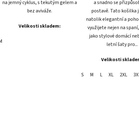
na jemný cyklus, s tekutým gelem a
a snadno se přizpůsob
bez aviváže.
postavě. Tato košilka j
natolik elegantní a pohod
Velikosti skladem:
využijete nejen na spaní,
jako stylové domácí ne
M
letní šaty pro...
Velikosti sklade
S
M
L
XL
2XL
3X