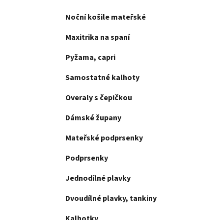
í
Noční košile mateřské
p
a
Maxitrika na spaní
n
Pyžama, capri
e
l
Samostatné kalhoty
Overaly s čepičkou
Dámské župany
Mateřské podprsenky
Podprsenky
Jednodílné plavky
Dvoudílné plavky, tankiny
Kalhotky