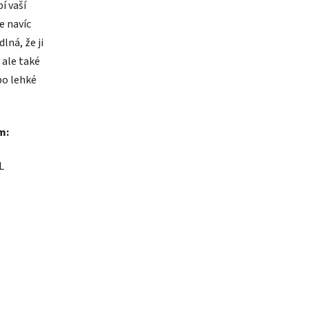
í vaší
e navíc
lná, že ji
 ale také
bo lehké
m:
L