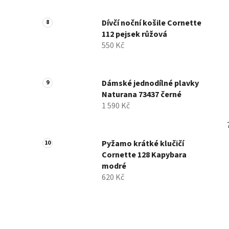
Dívčí noční košile Cornette
112 pejsek růžová
550 Kč
Dámské jednodílné plavky
Naturana 73437 černé
1 590 Kč
Pyžamo krátké klučičí
Cornette 128 Kapybara
modré
620 Kč