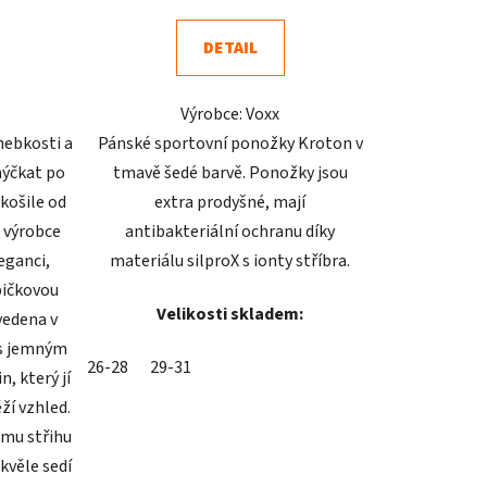
4,9
DETAIL
z
5
Výrobce: Voxx
ek.
hvězdiček.
hebkosti a
Pánské sportovní ponožky Kroton v
hýčkat po
tmavě šedé barvě. Ponožky jsou
košile od
extra prodyšné, mají
 výrobce
antibakteriální ochranu díky
eganci,
materiálu silproX s ionty stříbra.
pičkovou
Velikosti skladem:
vedena v
 s jemným
26-28
29-31
, který jí
ží vzhled.
mu střihu
kvěle sedí