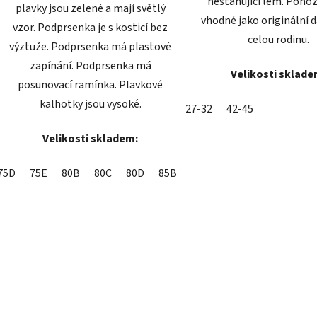
nestahující lem. Ponož
plavky jsou zelené a mají světlý
vhodné jako originální 
vzor. Podprsenka je s kosticí bez
celou rodinu.
výztuže. Podprsenka má plastové
zapínání. Podprsenka má
Velikosti sklade
posunovací ramínka. Plavkové
kalhotky jsou vysoké.
27-32
42-45
Velikosti skladem:
75D
75E
80B
80C
80D
85B
85D
90D