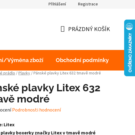
Přihlášení
Registrace
obních údajů
PRÁZDNÝ KOŠÍK
NÁKUPNÍ
KOŠÍK
ní/Výměna zboží
Obchodní podmínky
Podm
é prádlo
/
Plavky
/
Pánské plavky Litex 632 tmavě modré
ské plavky Litex 632
avě modré
né
ocení
Podrobnosti hodnocení
ení
: Litex
tu
 plavky boxerky značky Litex v tmavě modré