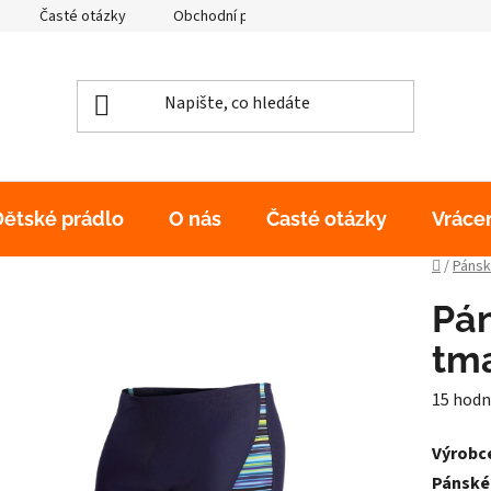
Časté otázky
Obchodní podmínky
Podmínky ochrany os
Dětské prádlo
O nás
Časté otázky
Vráce
Domů
/
Pánsk
Pán
tm
Průměr
15 hodn
hodnoc
Výrobce
produk
Pánské
je