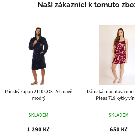
Naši zákazníci k tomuto zbož
Pánský župan 2110 COSTA tmavě
Dámská modalová noční
modrý
Pleas 719 kytky ví
Průměrné
Průměr
SKLADEM
SKLADEM
hodnocení
hodnoc
produktu
produk
1 290 Kč
650 Kč
je
je