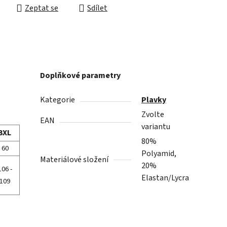
Zeptat se
Sdílet
Doplňkové parametry
Kategorie
Plavky
Zvolte
EAN
variantu
3XL
80%
60
Polyamid,
Materiálové složení
20%
106 -
Elastan/Lycra
109