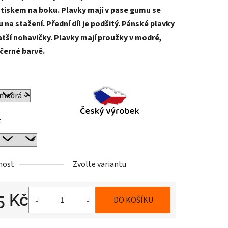
 tiskem na boku. Plavky mají v pase gumu se
 na stažení. Přední díl je podšitý. Pánské plavky
atší nohavičky. Plavky mají proužky v modré,
 černé barvě.
ek.
t
nost
Zvolte variantu
5 Kč
DO KOŠÍKU
cena: