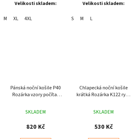
Velikosti skladem:
Velikosti skladem:
M
XL
4XL
S
M
L
Pánská noční košile P40
Chlapecká noční košile
Rozárka vzory počítač
krátká Rozárka K122 ryba
modrá
modrá
Průměrné
Průměrné
SKLADEM
SKLADEM
hodnocení
hodnocení
produktu
produktu
820 Kč
530 Kč
je
je