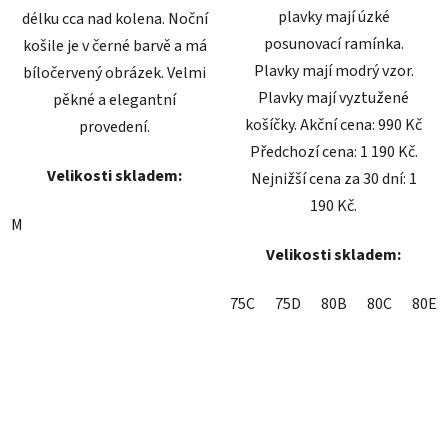
plavky mají úzké
délku cca nad kolena. Noční
posunovací ramínka.
košile je v černé barvě a má
Plavky mají modrý vzor.
bíločervený obrázek. Velmi
Plavky mají vyztužené
pěkné a elegantní
košíčky. Akční cena: 990 Kč
provedení.
Předchozí cena: 1 190 Kč.
Velikosti skladem:
Nejnižší cena za 30 dní: 1
190 Kč.
M
Velikosti skladem:
75C
75D
80B
80C
80E