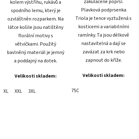
zakulacené poprsí.
kolem výstřihu, rukávů a
Plavková podprsenka
spodního lemu, který je
Triola je tence vyztužená s
ozvláštněn rozparkem. Na
kosticemi a variabilními
látce košile jsou natištěny
ramínky. Ta jsou délkově
florální motivy s
nastavitelná a dají se
větvičkami. Použitý
zavázat za krk nebo
bavlněný materiál je jemný
zapnout do kříže.
a poddajný na dotek.
Velikosti skladem:
Velikosti skladem:
75C
XL
XXL
3XL