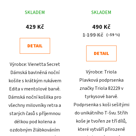
mentolová
Průměrné
Průměrné
SKLADEM
SKLADEM
hodnocení
hodnocení
produktu
produktu
429 Kč
490 Kč
je
je
1 199 Kč
(–59 %)
5,0
4,6
DETAIL
z
z
DETAIL
5
5
Výrobce: Vienetta Secret
hvězdiček.
hvězdiček.
Výrobce: Triola
Dámská bavlněná noční
Plavková podprsenka
košile s krátkým rukávem
značky Triola 82229 v
Edita v mentolové barvě.
tyrkysové barvě.
Dámská noční košilka pro
Podprsenka s koši sešitými
všechny milovníky retra a
do unikátního T-švu. Střih
starých časů s příjemnou
koše je tvořen ze tří dílů,
délkou pod kolena a
které vytváří přirozeně
ozdobným žlábkováním