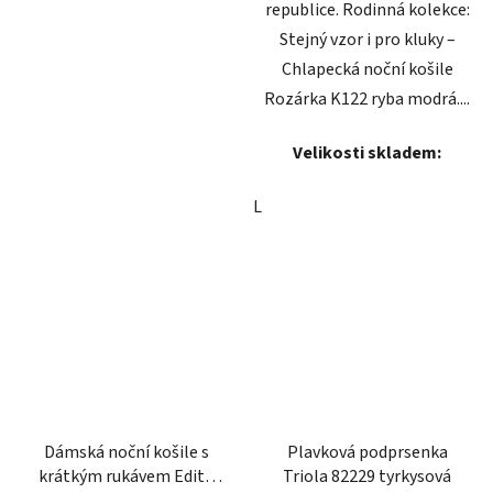
republice. Rodinná kolekce:
Stejný vzor i pro kluky –
Chlapecká noční košile
Rozárka K122 ryba modrá....
Velikosti skladem:
L
Dámská noční košile s
Plavková podprsenka
krátkým rukávem Edita
Triola 82229 tyrkysová