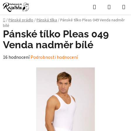
Přejít
Hledat
NÁKUPN
na
KOŠÍK
obsah
Domů
/
Pánské prádlo
/
Pánská tílka
/
Pánské tílko Pleas 049 Venda nadměr
bílé
Pánské tílko Pleas 049
Venda nadměr bílé
Průměrné
16 hodnocení
Podrobnosti hodnocení
hodnocení
produktu
je
4,9
z
5
hvězdiček.