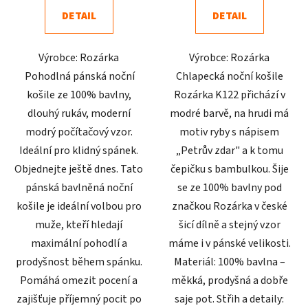
4,3
4,9
DETAIL
DETAIL
z
z
5
5
Výrobce: Rozárka
Výrobce: Rozárka
hvězdiček.
hvězdiček.
Pohodlná pánská noční
Chlapecká noční košile
košile ze 100% bavlny,
Rozárka K122 přichází v
dlouhý rukáv, moderní
modré barvě, na hrudi má
modrý počítačový vzor.
motiv ryby s nápisem
Ideální pro klidný spánek.
„Petrův zdar" a k tomu
Objednejte ještě dnes. Tato
čepičku s bambulkou. Šije
pánská bavlněná noční
se ze 100% bavlny pod
košile je ideální volbou pro
značkou Rozárka v české
muže, kteří hledají
šicí dílně a stejný vzor
maximální pohodlí a
máme i v pánské velikosti.
prodyšnost během spánku.
Materiál: 100% bavlna –
Pomáhá omezit pocení a
měkká, prodyšná a dobře
zajišťuje příjemný pocit po
saje pot. Střih a detaily: