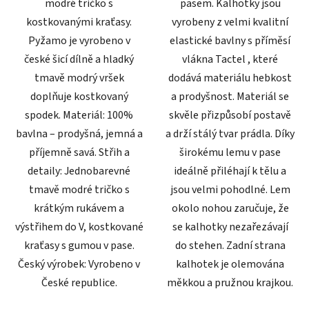
modré tričko s
pasem. Kalhotky jsou
kostkovanými kraťasy.
vyrobeny z velmi kvalitní
Pyžamo je vyrobeno v
elastické bavlny s příměsí
české šicí dílně a hladký
vlákna Tactel , které
tmavě modrý vršek
dodává materiálu hebkost
doplňuje kostkovaný
a prodyšnost. Materiál se
spodek. Materiál: 100%
skvěle přizpůsobí postavě
bavlna – prodyšná, jemná a
a drží stálý tvar prádla. Díky
příjemně savá. Střih a
širokému lemu v pase
detaily: Jednobarevné
ideálně přiléhají k tělu a
tmavě modré tričko s
jsou velmi pohodlné. Lem
krátkým rukávem a
okolo nohou zaručuje, že
výstřihem do V, kostkované
se kalhotky nezařezávají
kraťasy s gumou v pase.
do stehen. Zadní strana
Český výrobek: Vyrobeno v
kalhotek je olemována
České republice.
měkkou a pružnou krajkou.