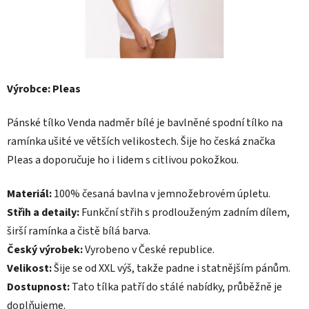
Výrobce: Pleas
Pánské tílko Venda nadměr bílé je bavlněné spodní tílko na
ramínka ušité ve větších velikostech. Šije ho česká značka
Pleas a doporučuje ho i lidem s citlivou pokožkou.
Materiál:
100% česaná bavlna v jemnožebrovém úpletu.
Střih a detaily:
Funkční střih s prodlouženým zadním dílem,
širší ramínka a čistě bílá barva.
Český výrobek:
Vyrobeno v České republice.
Velikost:
Šije se od XXL výš, takže padne i statnějším pánům.
Dostupnost:
Tato tílka patří do stálé nabídky, průběžně je
doplňujeme.