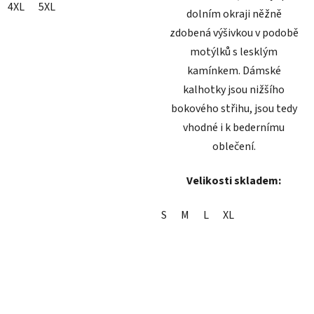
4XL
5XL
dolním okraji něžně
zdobená výšivkou v podobě
motýlků s lesklým
kamínkem. Dámské
kalhotky jsou nižšího
bokového střihu, jsou tedy
vhodné i k bedernímu
oblečení.
Velikosti skladem:
S
M
L
XL