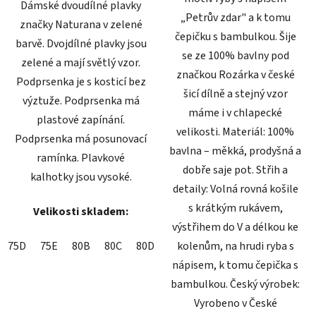
Dámské dvoudílné plavky
„Petrův zdar" a k tomu
značky Naturana v zelené
čepičku s bambulkou. Šije
barvě. Dvojdílné plavky jsou
se ze 100% bavlny pod
zelené a mají světlý vzor.
značkou Rozárka v české
Podprsenka je s kosticí bez
šicí dílně a stejný vzor
výztuže. Podprsenka má
máme i v chlapecké
plastové zapínání.
velikosti. Materiál: 100%
Podprsenka má posunovací
bavlna – měkká, prodyšná a
ramínka. Plavkové
dobře saje pot. Střih a
kalhotky jsou vysoké.
detaily: Volná rovná košile
s krátkým rukávem,
Velikosti skladem:
výstřihem do V a délkou ke
75D
75E
80B
80C
80D
85B
kolenům, na hrudi ryba s
85D
90D
nápisem, k tomu čepička s
bambulkou. Český výrobek:
Vyrobeno v České