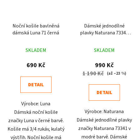
Noční košile bavlněná
Dámské jednodílné
dámská Luna 71 černá
plavky Naturana 73341
modré
Průměrné
Průměrné
SKLADEM
SKLADEM
hodnocení
hodnocení
produktu
produktu
690 Kč
990 Kč
je
je
1 190 Kč
(až –23 %)
5,0
3,4
DETAIL
z
z
DETAIL
5
5
Výrobce: Luna
hvězdiček.
hvězdiček.
Výrobce: Naturana
Dámská noční košile
Dámské jednodílné plavky
značky Luna v černé barvě.
značky Naturana 73341 v
Košile má 3/4 rukáv, kulatý
modré barvě. Dámské
výstřih. Noční košile má