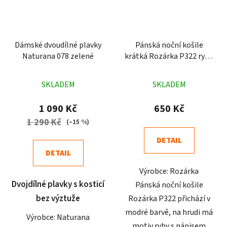
Dámské dvoudílné plavky
Pánská noční košile
Naturana 078 zelené
krátká Rozárka P322 ryba
modrá
Průměrné
Průměrné
SKLADEM
SKLADEM
hodnocení
hodnocení
produktu
produktu
1 090 Kč
650 Kč
je
je
1 290 Kč
(–15 %)
5,0
4,8
DETAIL
z
z
DETAIL
5
5
Výrobce: Rozárka
hvězdiček.
hvězdiček.
Dvojdílné plavky s kosticí
Pánská noční košile
bez výztuže
Rozárka P322 přichází v
modré barvě, na hrudi má
Výrobce: Naturana
motiv ryby s nápisem