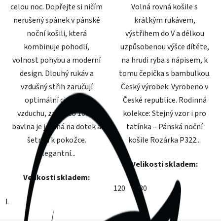
celou noc. Dopřejte si ničím
Volná rovná košile s
nerušený spánek v pánské
krátkým rukávem,
noční košili, která
výstřihem do V a délkou
kombinuje pohodlí,
uzpůsobenou výšce dítěte,
volnost pohybu a moderní
na hrudi ryba s nápisem, k
design. Dlouhý rukáv a
tomu čepička s bambulkou.
vzdušný střih zaručují
Český výrobek: Vyrobeno v
optimální cirkulaci
České republice. Rodinná
vzduchu, zatímco 100%
kolekce: Stejný vzor i pro
bavlna je jemná na dotek a
tatínka – Pánská noční
šetrná k pokožce.
košile Rozárka P322...
Elegantní...
Velikosti skladem:
Velikosti skladem:
120
130
L