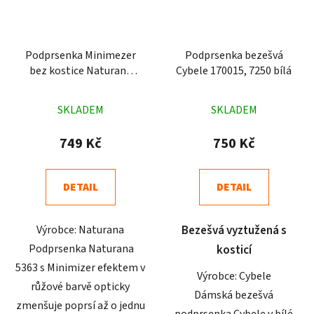
Podprsenka Minimezer
Podprsenka bezešvá
bez kostice Naturana
Cybele 170015, 7250 bílá
5363 růžová
Průměrné
Průměrné
SKLADEM
SKLADEM
hodnocení
hodnocení
produktu
produktu
749 Kč
750 Kč
je
je
5,0
5,0
DETAIL
DETAIL
z
z
5
5
Výrobce: Naturana
Bezešvá vyztužená s
hvězdiček.
hvězdiček.
Podprsenka Naturana
kosticí
5363 s Minimizer efektem v
Výrobce: Cybele
růžové barvě opticky
Dámská bezešvá
zmenšuje poprsí až o jednu
podprsenka Cybele v bílé