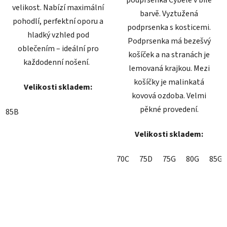
velikost. Nabízí maximální
barvě. Vyztužená
pohodlí, perfektní oporu a
podprsenka s kosticemi.
hladký vzhled pod
Podprsenka má bezešvý
oblečením – ideální pro
košíček a na stranách je
každodenní nošení.
lemovaná krajkou. Mezi
košíčky je malinkatá
Velikosti skladem:
kovová ozdoba. Velmi
pěkné provedení.
85B
Velikosti skladem:
70C
75D
75G
80G
85G