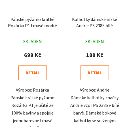
Pánské pyžamo krátké
Kalhotky dámské nízké
Rozárka P1 tmavě modré
Andrie PS 2385 bílé
Průměrné
Průměrné
SKLADEM
SKLADEM
hodnocení
hodnocení
produktu
produktu
699 Kč
189 Kč
je
je
4,9
5,0
DETAIL
DETAIL
z
z
5
5
Výrobce: Rozárka
Výrobce: Andrie
hvězdiček.
hvězdiček.
Pánské krátké pyžamo
Dámské kalhotky značky
Rozárka P1 je ušité ze
Andrie vzor PS 2385 v bílé
100% bavlny a spojuje
barvě. Dámské bokové
jednobarevné tmavě
kalhotky se sníženým