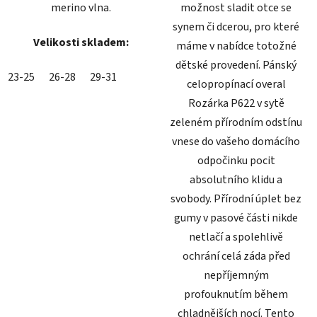
merino vlna.
možnost sladit otce se
synem či dcerou, pro které
Velikosti skladem:
máme v nabídce totožné
dětské provedení. Pánský
23-25
26-28
29-31
celopropínací overal
Rozárka P622 v sytě
zeleném přírodním odstínu
vnese do vašeho domácího
odpočinku pocit
absolutního klidu a
svobody. Přírodní úplet bez
gumy v pasové části nikde
netlačí a spolehlivě
ochrání celá záda před
nepříjemným
profouknutím během
chladnějších nocí. Tento