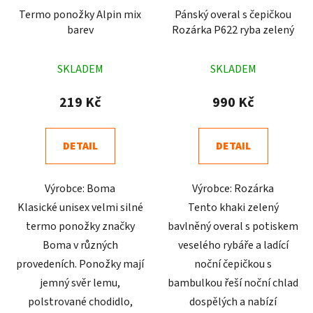
Termo ponožky Alpin mix
Pánský overal s čepičkou
barev
Rozárka P622 ryba zelený
Průměrné
Průměrné
SKLADEM
SKLADEM
hodnocení
hodnocení
produktu
produktu
219 Kč
990 Kč
je
je
4,9
4,9
DETAIL
DETAIL
z
z
5
5
Výrobce: Boma
Výrobce: Rozárka
hvězdiček.
hvězdiček.
Klasické unisex velmi silné
Tento khaki zelený
termo ponožky značky
bavlněný overal s potiskem
Boma v různých
veselého rybáře a ladící
provedeních. Ponožky mají
noční čepičkou s
jemný svěr lemu,
bambulkou řeší noční chlad
polstrované chodidlo,
dospělých a nabízí