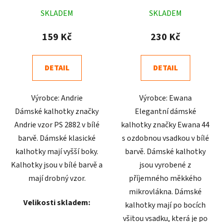
Průměrné
Průměrné
SKLADEM
SKLADEM
hodnocení
hodnocení
produktu
produktu
159 Kč
230 Kč
je
je
5,0
4,9
DETAIL
DETAIL
z
z
5
5
Výrobce: Andrie
Výrobce: Ewana
hvězdiček.
hvězdiček.
Dámské kalhotky značky
Elegantní dámské
Andrie vzor PS 2882 v bílé
kalhotky značky Ewana 44
barvě. Dámské klasické
s ozdobnou vsadkou v bílé
kalhotky mají vyšší boky.
barvě. Dámské kalhotky
Kalhotky jsou v bílé barvě a
jsou vyrobené z
mají drobný vzor.
příjemného měkkého
mikrovlákna. Dámské
Velikosti skladem:
kalhotky mají po bocích
všitou vsadku, která je po