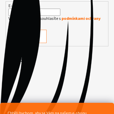
E-mail
Vložením e-mailu souhlasíte s
podmínkami ochrany
osobních údajů
PŘIHLÁSIT SE
Facebook
Chtěli bychom, aby se Vám na našem e-shopu