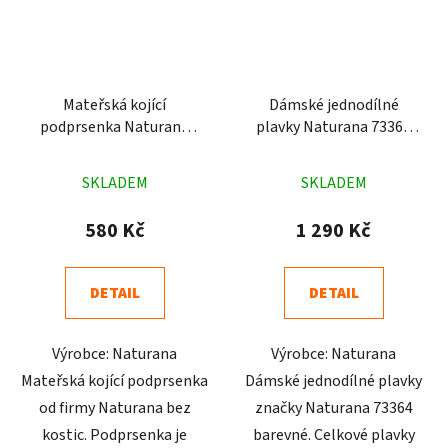
Mateřská kojící
Dámské jednodílné
podprsenka Naturana
plavky Naturana 73364
5091 černá
barevné
Průměrné
Průměrné
SKLADEM
SKLADEM
hodnocení
hodnocení
produktu
produktu
580 Kč
1 290 Kč
je
je
4,8
4,3
DETAIL
DETAIL
z
z
5
5
Výrobce: Naturana
Výrobce: Naturana
hvězdiček.
hvězdiček.
Mateřská kojící podprsenka
Dámské jednodílné plavky
od firmy Naturana bez
značky Naturana 73364
kostic. Podprsenka je
barevné. Celkové plavky