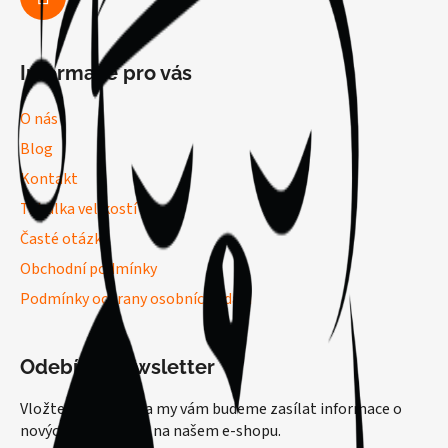
Informace pro vás
O nás
Blog
Kontakt
Tabulka velikostí
Časté otázky
Obchodní podmínky
Podmínky ochrany osobních údajů
Odebírat newsletter
Vložte svůj e-mail a my vám budeme zasílat informace o
nových produktech na našem e-shopu.