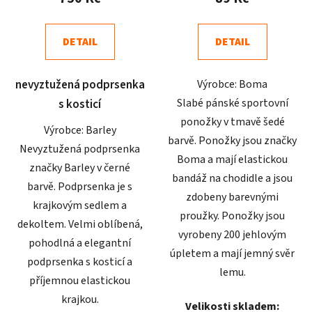
je
je
4,9
5,0
DETAIL
DETAIL
z
z
5
5
nevyztužená podprsenka
Výrobce: Boma
hvězdiček.
hvězdiček.
Slabé pánské sportovní
s kosticí
ponožky v tmavě šedé
Výrobce: Barley
barvě. Ponožky jsou značky
Nevyztužená podprsenka
Boma a mají elastickou
značky Barley v černé
bandáž na chodidle a jsou
barvě. Podprsenka je s
zdobeny barevnými
krajkovým sedlem a
proužky. Ponožky jsou
dekoltem. Velmi oblíbená,
vyrobeny 200 jehlovým
pohodlná a elegantní
úpletem a mají jemný svěr
podprsenka s kosticí a
lemu.
příjemnou elastickou
krajkou.
Velikosti skladem: