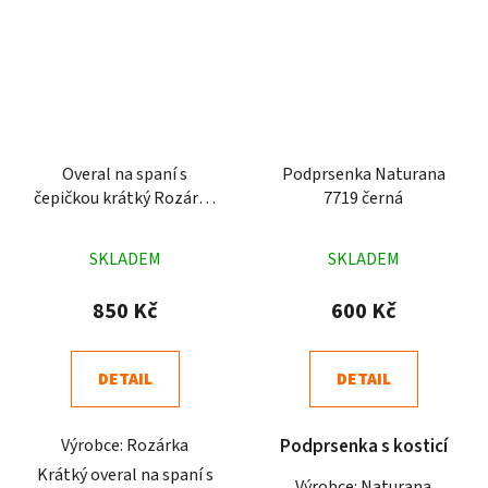
Overal na spaní s
Podprsenka Naturana
čepičkou krátký Rozárka
7719 černá
P50 pruhy tyrkysový
Průměrné
Průměrné
SKLADEM
SKLADEM
hodnocení
hodnocení
produktu
produktu
850 Kč
600 Kč
je
je
5,0
4,6
DETAIL
DETAIL
z
z
5
5
Výrobce: Rozárka
Podprsenka s kosticí
hvězdiček.
hvězdiček.
Krátký overal na spaní s
Výrobce: Naturana