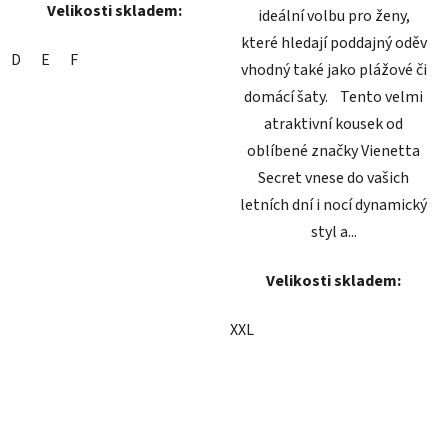
Velikosti skladem:
ideální volbu pro ženy,
které hledají poddajný oděv
D
E
F
vhodný také jako plážové či
domácí šaty. Tento velmi
atraktivní kousek od
oblíbené značky Vienetta
Secret vnese do vašich
letních dní i nocí dynamický
styl a...
Velikosti skladem:
XXL