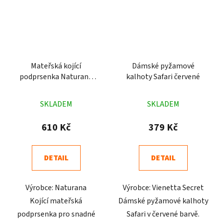
Mateřská kojící
Dámské pyžamové
podprsenka Naturana
kalhoty Safari červené
pruhovaná 5105
Průměrné
Průměrné
SKLADEM
SKLADEM
hodnocení
hodnocení
produktu
produktu
610 Kč
379 Kč
je
je
4,9
4,8
DETAIL
DETAIL
z
z
5
5
Výrobce: Naturana
Výrobce: Vienetta Secret
hvězdiček.
hvězdiček.
Kojící mateřská
Dámské pyžamové kalhoty
podprsenka pro snadné
Safari v červené barvě.