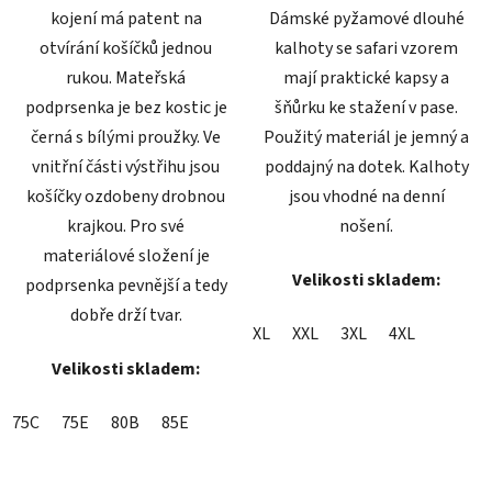
kojení má patent na
Dámské pyžamové dlouhé
otvírání košíčků jednou
kalhoty se safari vzorem
rukou. Mateřská
mají praktické kapsy a
podprsenka je bez kostic je
šňůrku ke stažení v pase.
černá s bílými proužky. Ve
Použitý materiál je jemný a
vnitřní části výstřihu jsou
poddajný na dotek. Kalhoty
košíčky ozdobeny drobnou
jsou vhodné na denní
krajkou. Pro své
nošení.
materiálové složení je
Velikosti skladem:
podprsenka pevnější a tedy
dobře drží tvar.
XL
XXL
3XL
4XL
Velikosti skladem:
75C
75E
80B
85E