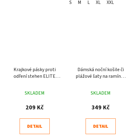
S
M
L
XL
XXL
Krajkové pásky proti
Dámská noční košile či
odření stehen ELITE
plážové šaty na ramínka
Bardottky
Hvězda černá
Průměrné
Průměrné
SKLADEM
SKLADEM
hodnocení
hodnocení
produktu
produktu
209 Kč
349 Kč
je
je
4,4
4,7
DETAIL
DETAIL
z
z