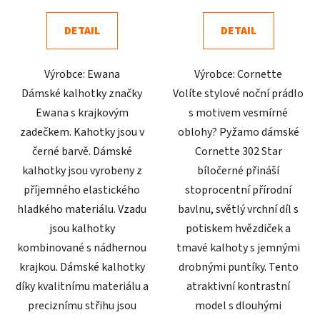
5,0
5,0
DETAIL
DETAIL
z
z
5
5
Výrobce: Ewana
Výrobce: Cornette
hvězdiček.
hvězdiček.
Dámské kalhotky značky
Volíte stylové noční prádlo
Ewana s krajkovým
s motivem vesmírné
zadečkem. Kahotky jsou v
oblohy? Pyžamo dámské
černé barvě. Dámské
Cornette 302 Star
kalhotky jsou vyrobeny z
bíločerné přináší
příjemného elastického
stoprocentní přírodní
hladkého materiálu. Vzadu
bavlnu, světlý vrchní díl s
jsou kalhotky
potiskem hvězdiček a
kombinované s nádhernou
tmavé kalhoty s jemnými
krajkou. Dámské kalhotky
drobnými puntíky. Tento
díky kvalitnímu materiálu a
atraktivní kontrastní
preciznímu střihu jsou
model s dlouhými