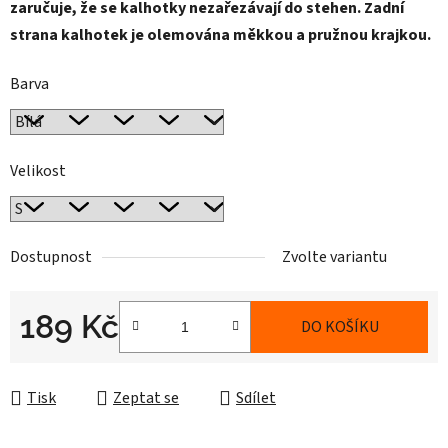
zaručuje, že se kalhotky nezařezávají do stehen. Zadní
strana kalhotek je olemována měkkou a pružnou krajkou.
Barva
Velikost
Dostupnost
Zvolte variantu
189 Kč
DO KOŠÍKU
Měrná cena:
Tisk
Zeptat se
Sdílet