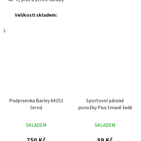
Velikosti skladem:
L
Podprsenka Barley 64151
Sportovní pánské
černá
ponožky Pius tmavě šedé
Průměrné
Průměrné
SKLADEM
SKLADEM
hodnocení
hodnocení
produktu
produktu
750 Kč
89 Kč