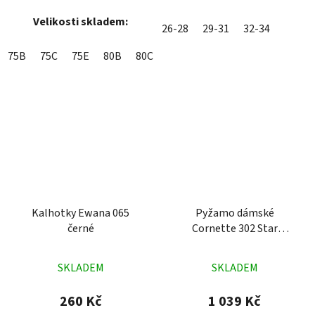
Velikosti skladem:
26-28
29-31
32-34
75B
75C
75E
80B
80C
80D
80E
85B
85C
85D
Kalhotky Ewana 065
Pyžamo dámské
černé
Cornette 302 Star
bíločerné
Průměrné
Průměrné
SKLADEM
SKLADEM
hodnocení
hodnocení
produktu
produktu
260 Kč
1 039 Kč
je
je