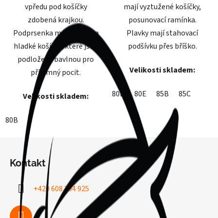
vpředu pod košíčky
mají vyztužené košíčky,
zdobená krajkou.
posunovací ramínka.
Podprsenka má bezešvé a
Plavky mají stahovací
hladké košíčky, které jsou
podšívku přes bříško.
podloženy bavlnou pro
Velikosti skladem:
příjemný pocit.
80D
80E
85B
85C
Velikosti skladem:
80B
Z
á
Kontakt
p
a
+420 608 704 925
t
í