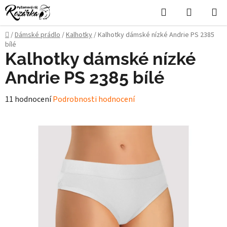
Přejít
Hledat
NÁKUPN
na
KOŠÍK
obsah
Domů
/
Dámské prádlo
/
Kalhotky
/
Kalhotky dámské nízké Andrie PS 2385
bílé
Kalhotky dámské nízké
Andrie PS 2385 bílé
Průměrné
11 hodnocení
Podrobnosti hodnocení
hodnocení
produktu
je
5,0
z
5
hvězdiček.