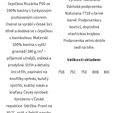
čepičkou Rozárka P50 ze
Dámská podprsenka
100% bavlny s tyrkysovým
Naturana 7719 v černé
pruhovaným vzorem.
barvě. Podprsenka s
Overal se vyrábí v české šicí
kosticí, doplněná
dílně a dodává se s čepičkou
elastickou krajkou.
s bambulkou. Materiál:
Podprsenka velmi dobře
100% bavlna s vyšší
sedí na těle.
gramáží 180 g/m² –
příjemně silnější, měkká a
Velikosti skladem:
prodyšná. Střih a detaily:
Uni střih, zapínání na
75B
75C
75E
80B
80C
knoflíky vpředu, kulatý
výstřih, krátký rukáv a
kraťasy. Český výrobek:
Vyrobeno v České
republice. Údržba: Praní na
40 °C, prát a žehlit naruby.