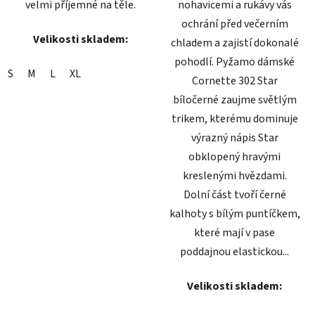
velmi příjemné na těle.
nohavicemi a rukávy vás
ochrání před večerním
Velikosti skladem:
chladem a zajistí dokonalé
pohodlí. Pyžamo dámské
S
M
L
XL
Cornette 302 Star
bíločerné zaujme světlým
trikem, kterému dominuje
výrazný nápis Star
obklopený hravými
kreslenými hvězdami.
Dolní část tvoří černé
kalhoty s bílým puntíčkem,
které mají v pase
poddajnou elastickou...
Velikosti skladem: