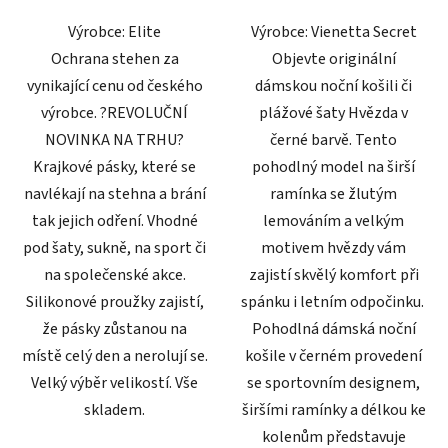
5
5
Výrobce: Elite
Výrobce: Vienetta Secret
hvězdiček.
hvězdiček.
Ochrana stehen za
Objevte originální
vynikající cenu od českého
dámskou noční košili či
výrobce. ?REVOLUČNÍ
plážové šaty Hvězda v
NOVINKA NA TRHU?
černé barvě. Tento
Krajkové pásky, které se
pohodlný model na širší
navlékají na stehna a brání
ramínka se žlutým
tak jejich odření. Vhodné
lemováním a velkým
pod šaty, sukně, na sport či
motivem hvězdy vám
na společenské akce.
zajistí skvělý komfort při
Silikonové proužky zajistí,
spánku i letním odpočinku.
že pásky zůstanou na
Pohodlná dámská noční
místě celý den a nerolují se.
košile v černém provedení
Velký výběr velikostí. Vše
se sportovním designem,
skladem.
širšími ramínky a délkou ke
kolenům představuje