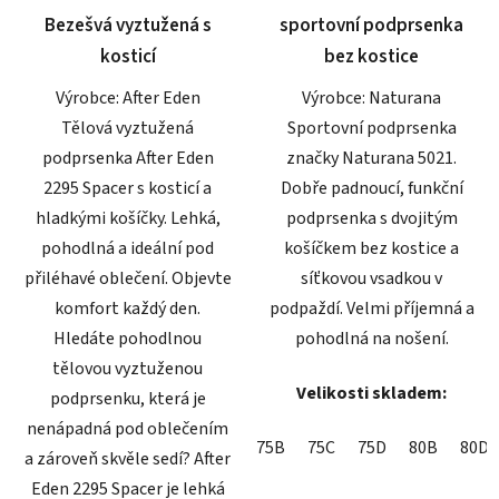
Bezešvá vyztužená s
sportovní podprsenka
hvězdiček.
hvězdiček.
kosticí
bez kostice
Výrobce: After Eden
Výrobce: Naturana
Tělová vyztužená
Sportovní podprsenka
podprsenka After Eden
značky Naturana 5021.
2295 Spacer s kosticí a
Dobře padnoucí, funkční
hladkými košíčky. Lehká,
podprsenka s dvojitým
pohodlná a ideální pod
košíčkem bez kostice a
přiléhavé oblečení. Objevte
síťkovou vsadkou v
komfort každý den.
podpaždí. Velmi příjemná a
Hledáte pohodlnou
pohodlná na nošení.
tělovou vyztuženou
Velikosti skladem:
podprsenku, která je
nenápadná pod oblečením
75B
75C
75D
80B
80D
a zároveň skvěle sedí? After
Eden 2295 Spacer je lehká