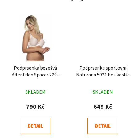
Podprsenka bezešvá
Podprsenka sportovní
After Eden Spacer 2295
Naturana 5021 bez kostic
tělová
Průměrné
Průměrné
SKLADEM
SKLADEM
hodnocení
hodnocení
produktu
produktu
790 Kč
649 Kč
je
je
4,9
4,9
DETAIL
DETAIL
z
z
5
5