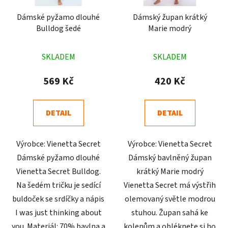
Dámské pyžamo dlouhé
Dámský župan krátký
Bulldog šedé
Marie modrý
Průměrné
Průměrné
SKLADEM
SKLADEM
hodnocení
hodnocení
produktu
produktu
569 Kč
420 Kč
je
je
4,9
4,6
DETAIL
DETAIL
z
z
5
5
Výrobce: Vienetta Secret
Výrobce: Vienetta Secret
hvězdiček.
hvězdiček.
Dámské pyžamo dlouhé
Dámský bavlněný župan
Vienetta Secret Bulldog.
krátký Marie modrý
Na šedém tričku je sedící
Vienetta Secret má výstřih
buldoček se srdíčky a nápis
olemovaný světle modrou
I was just thinking about
stuhou. Župan sahá ke
you. Materiál: 70% bavlna a
kolenům a obléknete si ho