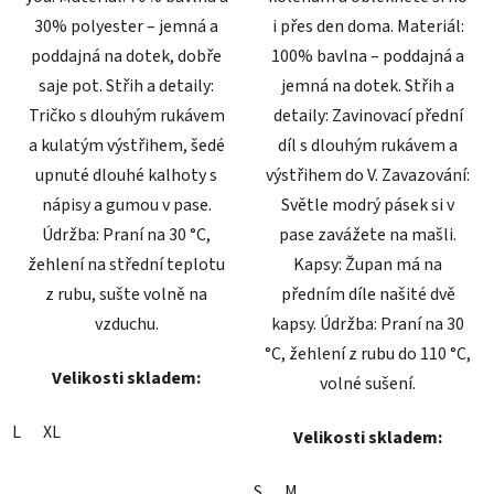
30% polyester – jemná a
i přes den doma. Materiál:
poddajná na dotek, dobře
100% bavlna – poddajná a
saje pot. Střih a detaily:
jemná na dotek. Střih a
Tričko s dlouhým rukávem
detaily: Zavinovací přední
a kulatým výstřihem, šedé
díl s dlouhým rukávem a
upnuté dlouhé kalhoty s
výstřihem do V. Zavazování:
nápisy a gumou v pase.
Světle modrý pásek si v
Údržba: Praní na 30 °C,
pase zavážete na mašli.
žehlení na střední teplotu
Kapsy: Župan má na
z rubu, sušte volně na
předním díle našité dvě
vzduchu.
kapsy. Údržba: Praní na 30
°C, žehlení z rubu do 110 °C,
Velikosti skladem:
volné sušení.
L
XL
Velikosti skladem:
S
M