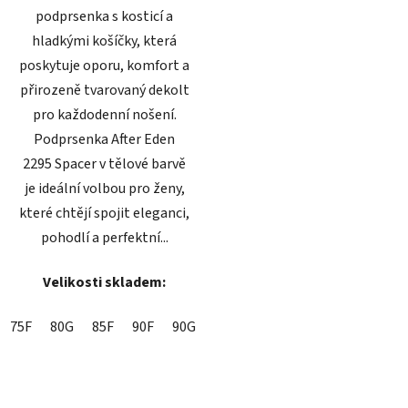
podprsenka s kosticí a
hladkými košíčky, která
poskytuje oporu, komfort a
přirozeně tvarovaný dekolt
pro každodenní nošení.
Podprsenka After Eden
2295 Spacer v tělové barvě
je ideální volbou pro ženy,
které chtějí spojit eleganci,
pohodlí a perfektní...
Velikosti skladem:
75F
80G
85F
90F
90G
95C