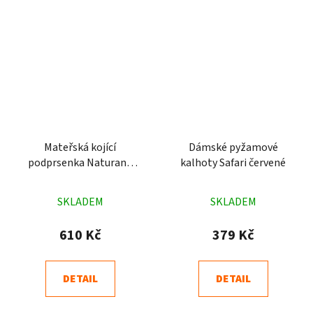
Mateřská kojící
Dámské pyžamové
podprsenka Naturana
kalhoty Safari červené
pruhovaná 5105
Průměrné
Průměrné
SKLADEM
SKLADEM
hodnocení
hodnocení
produktu
produktu
610 Kč
379 Kč
je
je
4,9
4,8
DETAIL
DETAIL
z
z
5
5