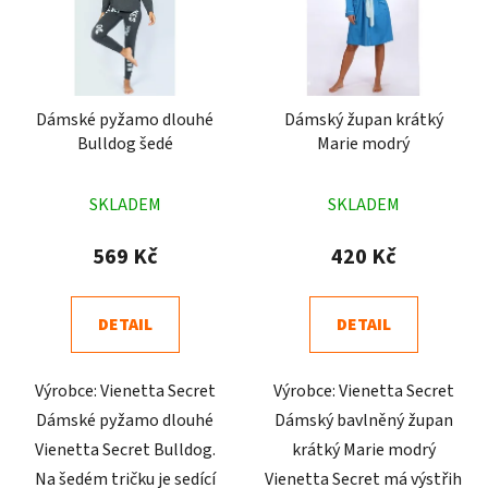
Dámské pyžamo dlouhé
Dámský župan krátký
Bulldog šedé
Marie modrý
Průměrné
Průměrné
SKLADEM
SKLADEM
hodnocení
hodnocení
produktu
produktu
569 Kč
420 Kč
je
je
4,9
4,6
DETAIL
DETAIL
z
z
5
5
Výrobce: Vienetta Secret
Výrobce: Vienetta Secret
hvězdiček.
hvězdiček.
Dámské pyžamo dlouhé
Dámský bavlněný župan
Vienetta Secret Bulldog.
krátký Marie modrý
Na šedém tričku je sedící
Vienetta Secret má výstřih