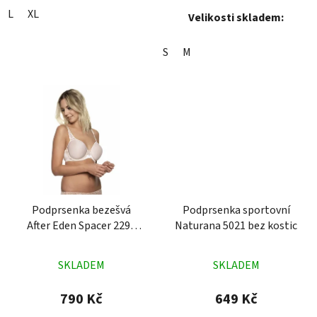
L
XL
Velikosti skladem:
S
M
Podprsenka bezešvá
Podprsenka sportovní
After Eden Spacer 2295
Naturana 5021 bez kostic
tělová
Průměrné
Průměrné
SKLADEM
SKLADEM
hodnocení
hodnocení
produktu
produktu
790 Kč
649 Kč
je
je