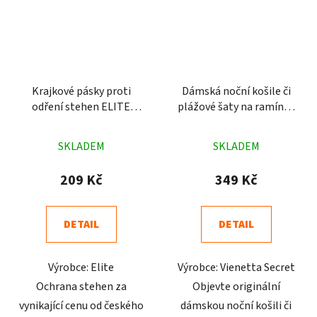
Krajkové pásky proti
Dámská noční košile či
odření stehen ELITE
plážové šaty na ramínka
Bardottky
Hvězda černá
Průměrné
Průměrné
SKLADEM
SKLADEM
hodnocení
hodnocení
produktu
produktu
209 Kč
349 Kč
je
je
4,4
4,7
DETAIL
DETAIL
z
z
5
5
Výrobce: Elite
Výrobce: Vienetta Secret
hvězdiček.
hvězdiček.
Ochrana stehen za
Objevte originální
vynikající cenu od českého
dámskou noční košili či