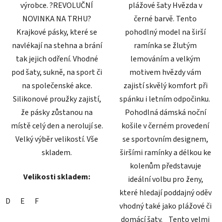
výrobce. ?REVOLUČNÍ
plážové šaty Hvězda v
NOVINKA NA TRHU?
černé barvě. Tento
Krajkové pásky, které se
pohodlný model na širší
navlékají na stehna a brání
ramínka se žlutým
tak jejich odření. Vhodné
lemováním a velkým
pod šaty, sukně, na sport či
motivem hvězdy vám
na společenské akce.
zajistí skvělý komfort při
Silikonové proužky zajistí,
spánku i letním odpočinku.
že pásky zůstanou na
Pohodlná dámská noční
místě celý den a nerolují se.
košile v černém provedení
Velký výběr velikostí. Vše
se sportovním designem,
skladem.
širšími ramínky a délkou ke
kolenům představuje
Velikosti skladem:
ideální volbu pro ženy,
které hledají poddajný oděv
D
E
F
vhodný také jako plážové či
domácí šaty. Tento velmi