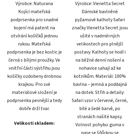
Výrobce: Naturana
Výrobce: Vienetta Secret
hvězdiček.
hvězdiček.
Kojící mateřská
Dámské bavlněné
podprsenka pro snadné
pyžamové kalhoty Safari
kojení má patent na
značky Vienetta Secret jsou
otvírání košíčků jednou
ušité v nadměrných
rukou. Mateřská
velikostech pro plnější
podprsenka je bez kostic je
postavy. Kalhoty se hodí i
černá s bílými proužky. Ve
na běžné denní nošení a
vnitřní části výstřihu jsou
nohavice sahají až ke
košíčky ozdobeny drobnou
kotníkům. Materiál: 100%
krajkou. Pro své
bavlna – jemná a poddajná
materiálové složení je
na dotek. Střih a detaily:
podprsenka pevnější a tedy
Safari vzor v červené, černé,
dobře drží tvar.
bílé a šedé barvě, po
stranách našité kapsy.
Velikosti skladem:
Volnost pohybu: guma v
pase se šňůrkou se