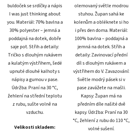
buldoček se srdíčky a nápis
olemovaný světle modrou
I was just thinking about
stuhou. Župan sahá ke
you. Materiál: 70% bavlna a
kolenům a obléknete si ho
30% polyester – jemná a
i přes den doma. Materiál:
poddajná na dotek, dobře
100% bavlna – poddajná a
saje pot. Střih a detaily:
jemná na dotek. Střih a
Tričko s dlouhým rukávem
detaily: Zavinovací přední
a kulatým výstřihem, šedé
díl s dlouhým rukávem a
upnuté dlouhé kalhoty s
výstřihem do V. Zavazování:
nápisy a gumou v pase.
Světle modrý pásek si v
Údržba: Praní na 30 °C,
pase zavážete na mašli.
žehlení na střední teplotu
Kapsy: Župan má na
z rubu, sušte volně na
předním díle našité dvě
vzduchu.
kapsy. Údržba: Praní na 30
°C, žehlení z rubu do 110 °C,
Velikosti skladem:
volné sušení.