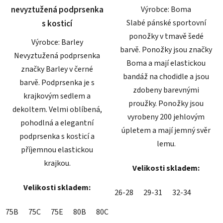
nevyztužená podprsenka
Výrobce: Boma
hvězdiček.
hvězdiček.
Slabé pánské sportovní
s kosticí
ponožky v tmavě šedé
Výrobce: Barley
barvě. Ponožky jsou značky
Nevyztužená podprsenka
Boma a mají elastickou
značky Barley v černé
bandáž na chodidle a jsou
barvě. Podprsenka je s
zdobeny barevnými
krajkovým sedlem a
proužky. Ponožky jsou
dekoltem. Velmi oblíbená,
vyrobeny 200 jehlovým
pohodlná a elegantní
úpletem a mají jemný svěr
podprsenka s kosticí a
lemu.
příjemnou elastickou
krajkou.
Velikosti skladem:
Velikosti skladem:
26-28
29-31
32-34
75B
75C
75E
80B
80C
80D
80E
85B
85C
85D