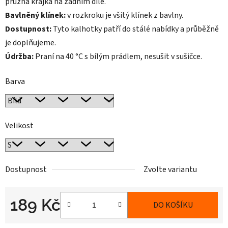
pružná krajka na zadním díle.
Bavlněný klínek:
v rozkroku je všitý klínek z bavlny.
Dostupnost:
Tyto kalhotky patří do stálé nabídky a průběžně
je doplňujeme.
Údržba:
Praní na 40 °C s bílým prádlem, nesušit v sušičce.
Barva
Velikost
Dostupnost
Zvolte variantu
189 Kč
DO KOŠÍKU
Měrná cena: