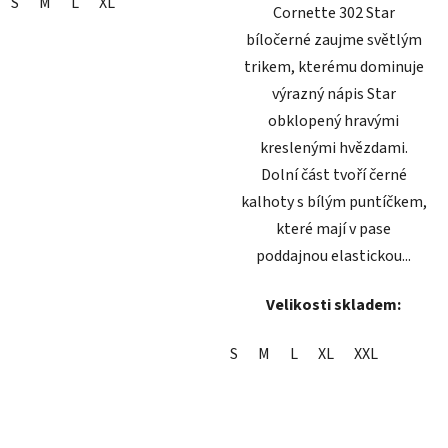
S
M
L
XL
Cornette 302 Star
bíločerné zaujme světlým
trikem, kterému dominuje
výrazný nápis Star
obklopený hravými
kreslenými hvězdami.
Dolní část tvoří černé
kalhoty s bílým puntíčkem,
které mají v pase
poddajnou elastickou...
Velikosti skladem:
S
M
L
XL
XXL