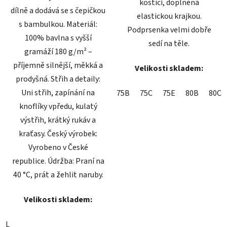
kosticí, doplněná
dílně a dodává se s čepičkou
elastickou krajkou.
s bambulkou. Materiál:
Podprsenka velmi dobře
100% bavlna s vyšší
sedí na těle.
gramáží 180 g/m² –
příjemně silnější, měkká a
Velikosti skladem:
prodyšná. Střih a detaily:
Uni střih, zapínání na
75B
75C
75E
80B
80C
knoflíky vpředu, kulatý
výstřih, krátký rukáv a
kraťasy. Český výrobek:
Vyrobeno v České
republice. Údržba: Praní na
40 °C, prát a žehlit naruby.
Velikosti skladem:
L