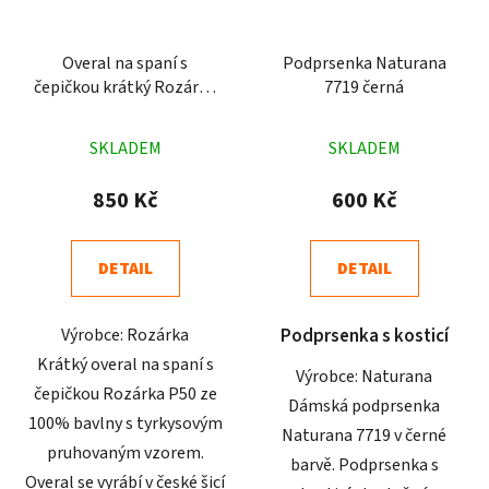
Overal na spaní s
Podprsenka Naturana
čepičkou krátký Rozárka
7719 černá
P50 pruhy tyrkysový
Průměrné
Průměrné
SKLADEM
SKLADEM
hodnocení
hodnocení
produktu
produktu
850 Kč
600 Kč
je
je
5,0
4,6
DETAIL
DETAIL
z
z
5
5
Výrobce: Rozárka
Podprsenka s kosticí
hvězdiček.
hvězdiček.
Krátký overal na spaní s
Výrobce: Naturana
čepičkou Rozárka P50 ze
Dámská podprsenka
100% bavlny s tyrkysovým
Naturana 7719 v černé
pruhovaným vzorem.
barvě. Podprsenka s
Overal se vyrábí v české šicí