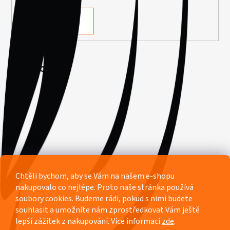
PŘIHLÁSIT SE
Facebook
Chtěli bychom, aby se Vám na našem e-shopu
nakupovalo co nejlépe. Proto naše stránka používá
soubory cookies. Budeme rádi, pokud s nimi budete
souhlasit a umožníte nám zprostředkovat Vám ještě
lepší zážitek z nakupování.
Více informací
zde
.