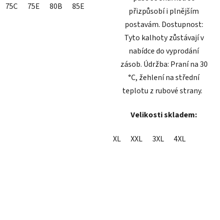
75C
75E
80B
85E
přizpůsobí i plnějším
postavám. Dostupnost:
Tyto kalhoty zůstávají v
nabídce do vyprodání
zásob. Údržba: Praní na 30
°C, žehlení na střední
teplotu z rubové strany.
Velikosti skladem:
XL
XXL
3XL
4XL