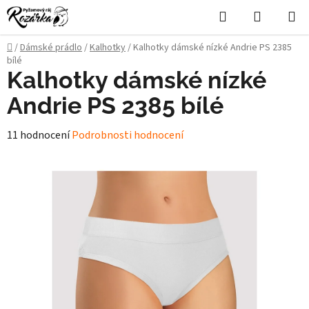
Přejít
Hledat
NÁKUPN
na
KOŠÍK
obsah
Domů
/
Dámské prádlo
/
Kalhotky
/
Kalhotky dámské nízké Andrie PS 2385
bílé
Kalhotky dámské nízké
Andrie PS 2385 bílé
Průměrné
11 hodnocení
Podrobnosti hodnocení
hodnocení
produktu
je
5,0
z
5
hvězdiček.