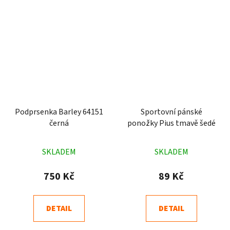
Podprsenka Barley 64151
Sportovní pánské
černá
ponožky Pius tmavě šedé
Průměrné
Průměrné
SKLADEM
SKLADEM
hodnocení
hodnocení
produktu
produktu
750 Kč
89 Kč
je
je
4,9
5,0
DETAIL
DETAIL
z
z
5
5