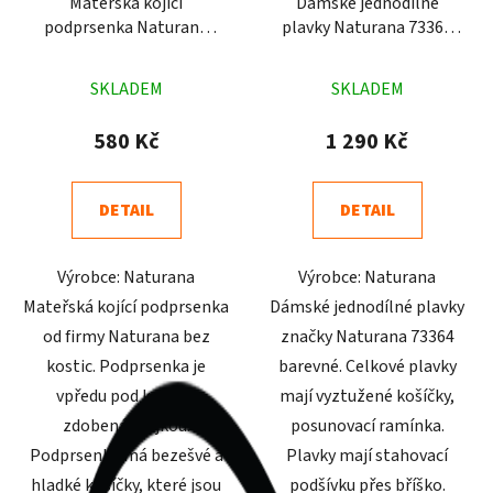
Mateřská kojící
Dámské jednodílné
podprsenka Naturana
plavky Naturana 73364
5091 černá
barevné
Průměrné
Průměrné
SKLADEM
SKLADEM
hodnocení
hodnocení
produktu
produktu
580 Kč
1 290 Kč
je
je
4,8
4,3
DETAIL
DETAIL
z
z
5
5
Výrobce: Naturana
Výrobce: Naturana
hvězdiček.
hvězdiček.
Mateřská kojící podprsenka
Dámské jednodílné plavky
od firmy Naturana bez
značky Naturana 73364
kostic. Podprsenka je
barevné. Celkové plavky
vpředu pod košíčky
mají vyztužené košíčky,
zdobená krajkou.
posunovací ramínka.
Podprsenka má bezešvé a
Plavky mají stahovací
hladké košíčky, které jsou
podšívku přes bříško.