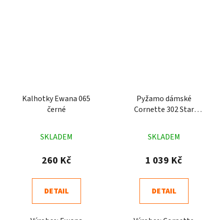
Kalhotky Ewana 065
Pyžamo dámské
černé
Cornette 302 Star
bíločerné
Průměrné
Průměrné
SKLADEM
SKLADEM
hodnocení
hodnocení
produktu
produktu
260 Kč
1 039 Kč
je
je
5,0
5,0
DETAIL
DETAIL
z
z
5
5