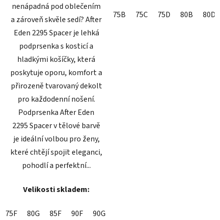
nenápadná pod oblečením
75B
75C
75D
80B
80D
a zároveň skvěle sedí? After
Eden 2295 Spacer je lehká
podprsenka s kosticí a
hladkými košíčky, která
poskytuje oporu, komfort a
přirozeně tvarovaný dekolt
pro každodenní nošení.
Podprsenka After Eden
2295 Spacer v tělové barvě
je ideální volbou pro ženy,
které chtějí spojit eleganci,
pohodlí a perfektní...
Velikosti skladem:
75F
80G
85F
90F
90G
95C