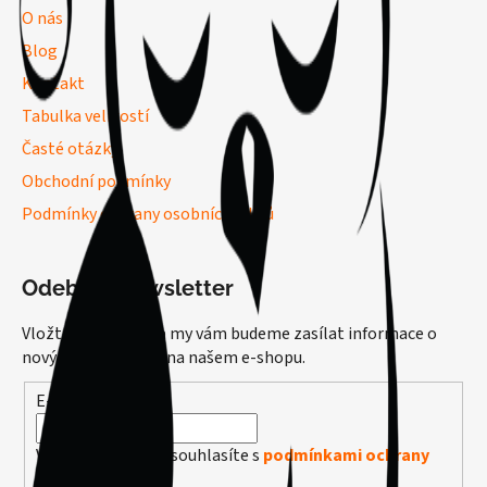
O nás
Blog
Kontakt
Tabulka velikostí
Časté otázky
Obchodní podmínky
Podmínky ochrany osobních údajů
Odebírat newsletter
Vložte svůj e-mail a my vám budeme zasílat informace o
nových produktech na našem e-shopu.
E-mail
Vložením e-mailu souhlasíte s
podmínkami ochrany
osobních údajů