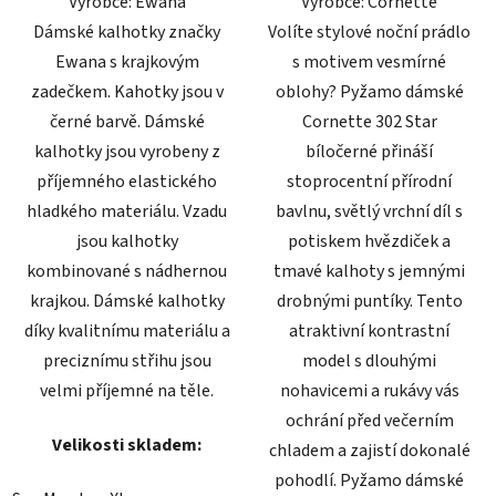
Výrobce: Ewana
Výrobce: Cornette
hvězdiček.
hvězdiček.
Dámské kalhotky značky
Volíte stylové noční prádlo
Ewana s krajkovým
s motivem vesmírné
zadečkem. Kahotky jsou v
oblohy? Pyžamo dámské
černé barvě. Dámské
Cornette 302 Star
kalhotky jsou vyrobeny z
bíločerné přináší
příjemného elastického
stoprocentní přírodní
hladkého materiálu. Vzadu
bavlnu, světlý vrchní díl s
jsou kalhotky
potiskem hvězdiček a
kombinované s nádhernou
tmavé kalhoty s jemnými
krajkou. Dámské kalhotky
drobnými puntíky. Tento
díky kvalitnímu materiálu a
atraktivní kontrastní
preciznímu střihu jsou
model s dlouhými
velmi příjemné na těle.
nohavicemi a rukávy vás
ochrání před večerním
Velikosti skladem:
chladem a zajistí dokonalé
pohodlí. Pyžamo dámské