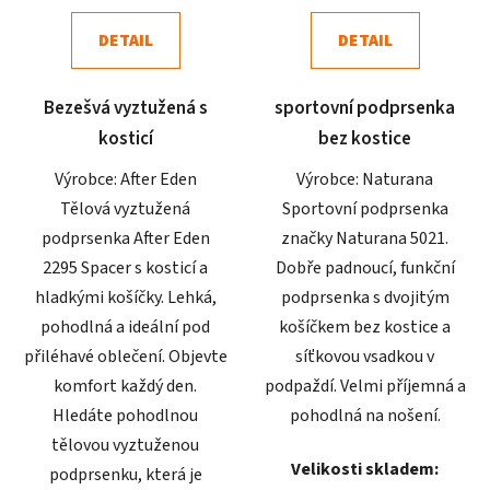
4,9
4,9
DETAIL
DETAIL
z
z
5
5
Bezešvá vyztužená s
sportovní podprsenka
hvězdiček.
hvězdiček.
kosticí
bez kostice
Výrobce: After Eden
Výrobce: Naturana
Tělová vyztužená
Sportovní podprsenka
podprsenka After Eden
značky Naturana 5021.
2295 Spacer s kosticí a
Dobře padnoucí, funkční
hladkými košíčky. Lehká,
podprsenka s dvojitým
pohodlná a ideální pod
košíčkem bez kostice a
přiléhavé oblečení. Objevte
síťkovou vsadkou v
komfort každý den.
podpaždí. Velmi příjemná a
Hledáte pohodlnou
pohodlná na nošení.
tělovou vyztuženou
Velikosti skladem:
podprsenku, která je