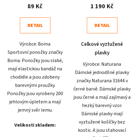
produktu
produktu
89 Kč
1 190 Kč
je
je
5,0
4,5
DETAIL
DETAIL
z
z
5
5
Výrobce: Boma
Celkové vyztužené
hvězdiček.
hvězdiček.
Sportovní ponožky značky
plavky
Boma. Ponožky jsou slabé,
Výrobce: Naturana
mají elastickou bandáž na
Dámské jednodílné plavky
chodidle a jsou zdobeny
značky Naturana 31644 v
barevnými proužky.
černé barvě. Dámské plavky
Ponožky jsou vyrobeny 200
jsou černé a mají zajímavý a
jehlovým úpletem a mají
hezký barevný vzor.
jemný svěr lemu.
Dámské plavky mají
vyztužené košíčky bez
Velikosti skladem:
kostic. A jsou stahovací