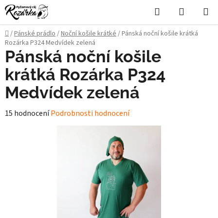
Přejít
Hledat
NÁKUPN
na
KOŠÍK
obsah
Domů
/
Pánské prádlo
/
Noční košile krátké
/
Pánská noční košile krátká
Rozárka P324 Medvídek zelená
Pánská noční košile
krátká Rozárka P324
Medvídek zelená
Průměrné
15 hodnocení
Podrobnosti hodnocení
hodnocení
produktu
je
4,8
z
5
hvězdiček.