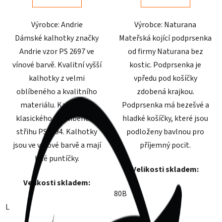
5
5
Výrobce: Andrie
Výrobce: Naturana
hvězdiček.
hvězdiček.
Dámské kalhotky značky
Mateřská kojící podprsenka
Andrie vzor PS 2697 ve
od firmy Naturana bez
vínové barvě. Kvalitní vyšší
kostic. Podprsenka je
kalhotky z velmi
vpředu pod košíčky
oblíbeného a kvalitního
zdobená krajkou.
materiálu. Kalhotky z
Podprsenka má bezešvé a
klasického a oblíbeného
hladké košíčky, které jsou
střihu PS1994. Kalhotky
podloženy bavlnou pro
jsou ve vínové barvě a mají
příjemný pocit.
bílé puntíčky.
Velikosti skladem:
Velikosti skladem:
80B
L