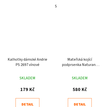
S
Kalhotky dámské Andrie
Mateřská kojící
PS 2697 vínové
podprsenka Naturana
5091 černá
Průměrné
Průměrné
SKLADEM
SKLADEM
hodnocení
hodnocení
produktu
produktu
179 Kč
580 Kč
je
je
4,8
4,8
DETAIL
DETAIL
z
z