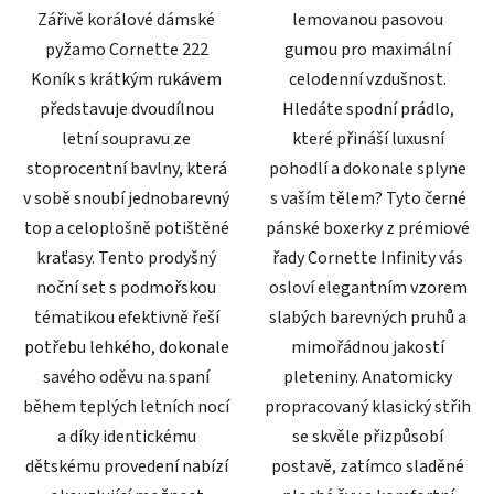
Zářivě korálové dámské
lemovanou pasovou
pyžamo Cornette 222
gumou pro maximální
Koník s krátkým rukávem
celodenní vzdušnost.
představuje dvoudílnou
Hledáte spodní prádlo,
letní soupravu ze
které přináší luxusní
stoprocentní bavlny, která
pohodlí a dokonale splyne
v sobě snoubí jednobarevný
s vaším tělem? Tyto černé
top a celoplošně potištěné
pánské boxerky z prémiové
kraťasy. Tento prodyšný
řady Cornette Infinity vás
noční set s podmořskou
osloví elegantním vzorem
tématikou efektivně řeší
slabých barevných pruhů a
potřebu lehkého, dokonale
mimořádnou jakostí
savého oděvu na spaní
pleteniny. Anatomicky
během teplých letních nocí
propracovaný klasický střih
a díky identickému
se skvěle přizpůsobí
dětskému provedení nabízí
postavě, zatímco sladěné