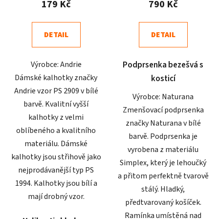
179 Kč
790 Kč
je
je
5,0
4,8
DETAIL
DETAIL
z
z
5
5
Výrobce: Andrie
Podprsenka bezešvá s
hvězdiček.
hvězdiček.
Dámské kalhotky značky
kosticí
Andrie vzor PS 2909 v bílé
Výrobce: Naturana
barvě. Kvalitní vyšší
Zmenšovací podprsenka
kalhotky z velmi
značky Naturana v bílé
oblíbeného a kvalitního
barvě. Podprsenka je
materiálu. Dámské
vyrobena z materiálu
kalhotky jsou střihově jako
Simplex, který je lehoučký
nejprodávanější typ PS
a přitom perfektně tvarově
1994. Kalhotky jsou bílí a
stálý. Hladký,
mají drobný vzor.
předtvarovaný košíček.
Ramínka umístěná nad