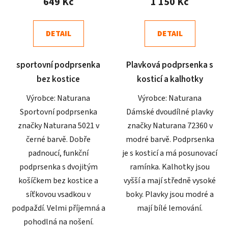
649 Kč
1 150 Kč
je
je
4,6
4,3
DETAIL
DETAIL
z
z
5
5
sportovní podprsenka
Plavková podprsenka s
hvězdiček.
hvězdiček.
bez kostice
kosticí a kalhotky
Výrobce: Naturana
Výrobce: Naturana
Sportovní podprsenka
Dámské dvoudílné plavky
značky Naturana 5021 v
značky Naturana 72360 v
černé barvě. Dobře
modré barvě. Podprsenka
padnoucí, funkční
je s kosticí a má posunovací
podprsenka s dvojitým
ramínka. Kalhotky jsou
košíčkem bez kostice a
vyšší a mají středně vysoké
síťkovou vsadkou v
boky. Plavky jsou modré a
podpaždí. Velmi příjemná a
mají bílé lemování.
pohodlná na nošení.