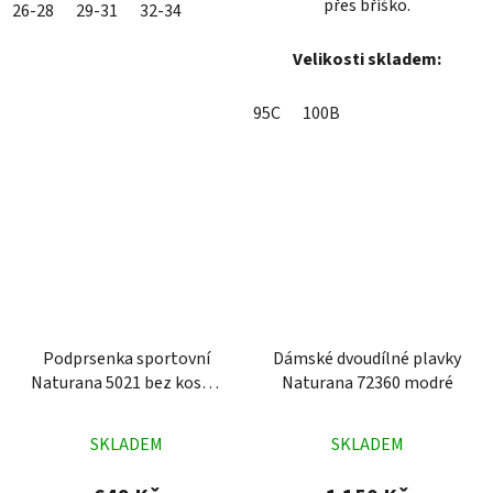
přes bříško.
26-28
29-31
32-34
Velikosti skladem:
95C
100B
Podprsenka sportovní
Dámské dvoudílné plavky
Naturana 5021 bez kostic
Naturana 72360 modré
černá
Průměrné
Průměrné
SKLADEM
SKLADEM
hodnocení
hodnocení
produktu
produktu