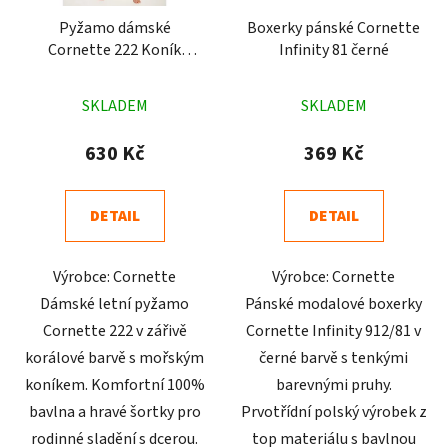
Pyžamo dámské
Boxerky pánské Cornette
Cornette 222 Koník
Infinity 81 černé
korálové
Průměrné
Průměrné
SKLADEM
SKLADEM
hodnocení
hodnocení
produktu
produktu
630 Kč
369 Kč
je
je
5,0
5,0
DETAIL
DETAIL
z
z
5
5
Výrobce: Cornette
Výrobce: Cornette
hvězdiček.
hvězdiček.
Dámské letní pyžamo
Pánské modalové boxerky
Cornette 222 v zářivě
Cornette Infinity 912/81 v
korálové barvě s mořským
černé barvě s tenkými
koníkem. Komfortní 100%
barevnými pruhy.
bavlna a hravé šortky pro
Prvotřídní polský výrobek z
rodinné sladění s dcerou.
top materiálu s bavlnou