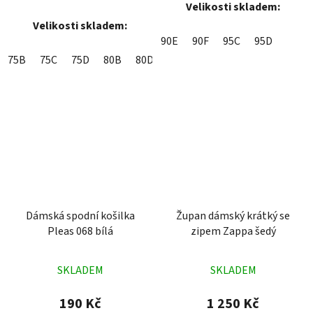
Velikosti skladem:
Velikosti skladem:
90E
90F
95C
95D
75B
75C
75D
80B
80D
85B
85C
90D
95C
Dámská spodní košilka
Župan dámský krátký se
Pleas 068 bílá
zipem Zappa šedý
Průměrné
Průměrné
SKLADEM
SKLADEM
hodnocení
hodnocení
produktu
produktu
190 Kč
1 250 Kč