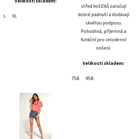
Velikosti skladem:
střed košíčků zaručují
dobré padnutí a dodávají
L
XL
skvělou podporu.
Pohodlná, příjemná a
funkční pro celodenní
nošení.
Velikosti skladem:
75B
95B