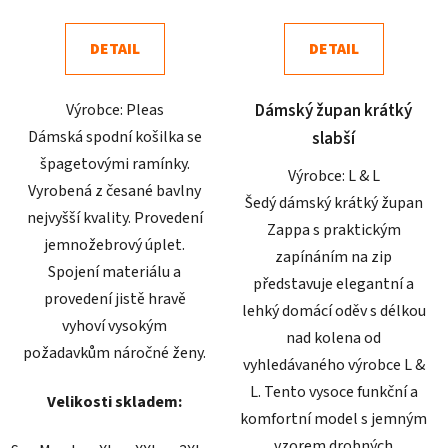
je
je
4,1
4,5
DETAIL
DETAIL
z
z
5
5
Výrobce: Pleas
Dámský župan krátký
hvězdiček.
hvězdiček.
Dámská spodní košilka se
slabší
špagetovými ramínky.
Výrobce: L & L
Vyrobená z česané bavlny
Šedý dámský krátký župan
nejvyšší kvality. Provedení
Zappa s praktickým
jemnožebrový úplet.
zapínáním na zip
Spojení materiálu a
představuje elegantní a
provedení jistě hravě
lehký domácí oděv s délkou
vyhoví vysokým
nad kolena od
požadavkům náročné ženy.
vyhledávaného výrobce L &
L. Tento vysoce funkční a
Velikosti skladem:
komfortní model s jemným
vzorem drobných