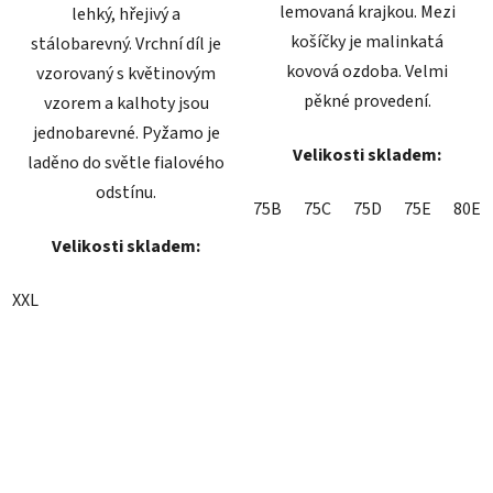
lemovaná krajkou. Mezi
lehký, hřejivý a
košíčky je malinkatá
stálobarevný. Vrchní díl je
kovová ozdoba. Velmi
vzorovaný s květinovým
pěkné provedení.
vzorem a kalhoty jsou
jednobarevné. Pyžamo je
Velikosti skladem:
laděno do světle fialového
odstínu.
75B
75C
75D
75E
80E
Velikosti skladem:
XXL