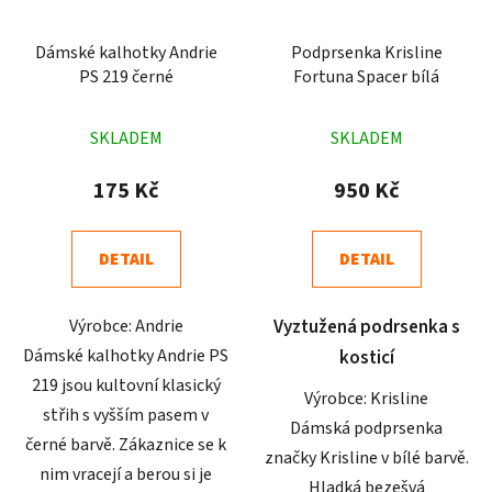
Dámské kalhotky Andrie
Podprsenka Krisline
PS 219 černé
Fortuna Spacer bílá
Průměrné
Průměrné
SKLADEM
SKLADEM
hodnocení
hodnocení
produktu
produktu
175 Kč
950 Kč
je
je
4,3
4,8
DETAIL
DETAIL
z
z
5
5
Výrobce: Andrie
Vyztužená podrsenka s
hvězdiček.
hvězdiček.
Dámské kalhotky Andrie PS
kosticí
219 jsou kultovní klasický
Výrobce: Krisline
střih s vyšším pasem v
Dámská podprsenka
černé barvě. Zákaznice se k
značky Krisline v bílé barvě.
nim vracejí a berou si je
Hladká bezešvá