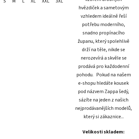
S
M
L
XL
XXL
3XL
hvězdiček a sametovým
vzhledem ideálně řeší
potřebu moderního,
snadno propínacího
županu, který spolehlivě
drží na těle, nikde se
nerozevírá a skvěle se
prodává pro každodenní
pohodu. Pokud na našem
e-shopu hledáte kousek
pod názvem Zappa šedý,
sázíte na jeden z našich
nejprodávanějších modelů,
který si zákaznice...
Velikosti skladem: