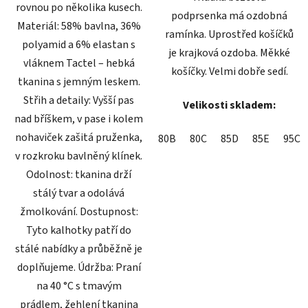
rovnou po několika kusech.
podprsenka má ozdobná
Materiál: 58% bavlna, 36%
ramínka. Uprostřed košíčků
polyamid a 6% elastan s
je krajková ozdoba. Měkké
vláknem Tactel – hebká
košíčky. Velmi dobře sedí.
tkanina s jemným leskem.
Střih a detaily: Vyšší pas
Velikosti skladem:
nad bříškem, v pase i kolem
nohaviček zašitá pruženka,
80B
80C
85D
85E
95C
v rozkroku bavlněný klínek.
Odolnost: tkanina drží
stálý tvar a odolává
žmolkování. Dostupnost:
Tyto kalhotky patří do
stálé nabídky a průběžně je
doplňujeme. Údržba: Praní
na 40 °C s tmavým
prádlem, žehlení tkanina