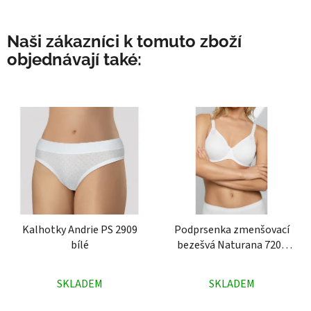
Naši zákazníci k tomuto zboží
objednávají také:
Kalhotky Andrie PS 2909
Podprsenka zmenšovací
bílé
bezešvá Naturana 7208
bílá
Průměrné
Průměrné
SKLADEM
SKLADEM
hodnocení
hodnocení
produktu
produktu