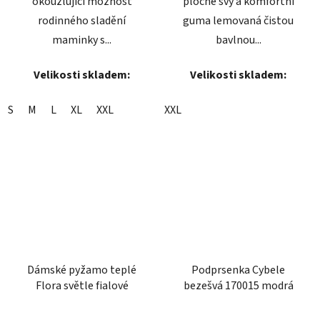
okouzlující možnost
ploché švy a komfortní
rodinného sladění
guma lemovaná čistou
maminky s...
bavlnou...
Velikosti skladem:
Velikosti skladem:
S
M
L
XL
XXL
XXL
Dámské pyžamo teplé
Podprsenka Cybele
Flora světle fialové
bezešvá 170015 modrá
Průměrné
Průměrné