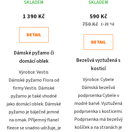
SKLADEM
SKLADEM
hodnocení
hodnocení
produktu
produktu
1 390 Kč
590 Kč
je
je
750 Kč
(–21 %)
4,2
4,5
DETAIL
z
z
DETAIL
5
5
Dámské pyžamo či
hvězdiček.
hvězdiček.
Bezešvá vyztužená s
domácí oblek
kosticí
Výrobce: Vestis
Výrobce: Cybele
Dámské pyžamo Flora od
Dámská bezešvá
firmy Vestis. Dámské
podprsenka Cybele v
pyžamo je také vhodné
modré barvě. Vyztužená
jako domácí oblek. Dámské
podprsenka s kosticemi.
pyžamo je báječně jemné
Podprsenka má bezešvý
na omak. Příjemný flanel
košíček a na stranách je
fleece se snadno udržuje, je