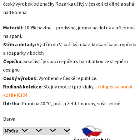
český výrobek od značky Rozárka ušitý v české šicí dílně a sahá
nad kolena.
Materiál:
100% bavlna – prodyšná, jemná na dotek a příjemná
na spaní.
Střih a detaily:
Výstřih do V, krátký rukáv, klokaní kapsa vpředu
a rozparky v bocích.
Čepička:
Součástí je spací čepička s bambulkou ve stejném
designu.
Český výrobek:
Vyrobeno v České republice.
Rodinná kolekce:
Stejný motiv i pro kluky –
chlapecká noční
košile K124
.
Údržba:
Praní na 40 °C, prát a žehlit naruby, sušit volně.
Barva