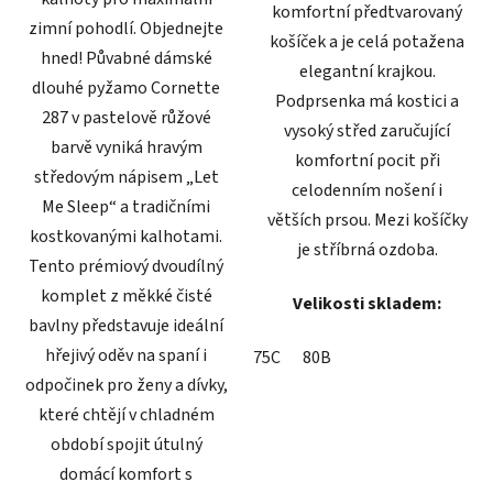
komfortní předtvarovaný
zimní pohodlí. Objednejte
košíček a je celá potažena
hned! Půvabné dámské
elegantní krajkou.
dlouhé pyžamo Cornette
Podprsenka má kostici a
287 v pastelově růžové
vysoký střed zaručující
barvě vyniká hravým
komfortní pocit při
středovým nápisem „Let
celodenním nošení i
Me Sleep“ a tradičními
větších prsou. Mezi košíčky
kostkovanými kalhotami.
je stříbrná ozdoba.
Tento prémiový dvoudílný
komplet z měkké čisté
Velikosti skladem:
bavlny představuje ideální
hřejivý oděv na spaní i
75C
80B
odpočinek pro ženy a dívky,
které chtějí v chladném
období spojit útulný
domácí komfort s