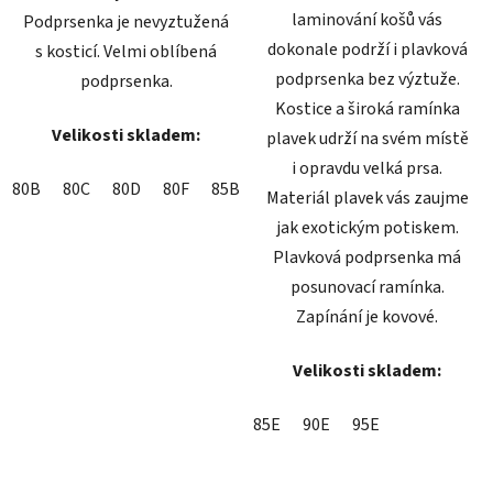
laminování košů vás
Podprsenka je nevyztužená
dokonale podrží i plavková
s kosticí. Velmi oblíbená
podprsenka bez výztuže.
podprsenka.
Kostice a široká ramínka
Velikosti skladem:
plavek udrží na svém místě
i opravdu velká prsa.
80B
80C
80D
80F
85B
85D
85E
90B
90C
90D
Materiál plavek vás zaujme
jak exotickým potiskem.
Plavková podprsenka má
posunovací ramínka.
Zapínání je kovové.
Velikosti skladem:
85E
90E
95E