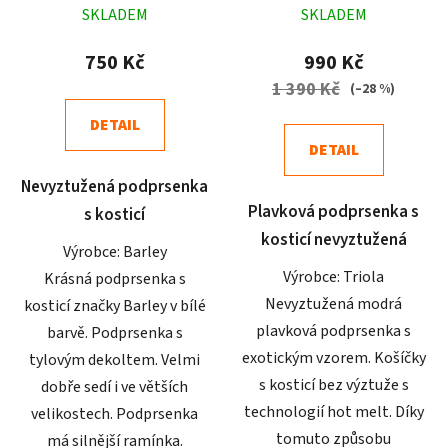
SKLADEM
SKLADEM
hodnocení
hodnocení
produktu
produktu
750 Kč
990 Kč
je
je
1 390 Kč
(–28 %)
5,0
5,0
DETAIL
z
z
DETAIL
5
5
Nevyztužená podprsenka
hvězdiček.
hvězdiček.
Plavková podprsenka s
s kosticí
kosticí nevyztužená
Výrobce: Barley
Výrobce: Triola
Krásná podprsenka s
Nevyztužená modrá
kosticí značky Barley v bílé
plavková podprsenka s
barvě. Podprsenka s
exotickým vzorem. Košíčky
tylovým dekoltem. Velmi
s kosticí bez výztuže s
dobře sedí i ve větších
technologií hot melt. Díky
velikostech. Podprsenka
tomuto způsobu
má silnější ramínka.