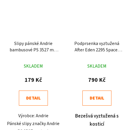
Slipy pánské Andrie
Podprsenka vyztužená
bambusové PS 3527 mix
After Eden 2295 Spacer
barev
bílá
Průměrné
Průměrné
SKLADEM
SKLADEM
hodnocení
hodnocení
produktu
produktu
179 Kč
790 Kč
je
je
5,0
5,0
DETAIL
DETAIL
z
z
5
5
Výrobce: Andrie
Bezešvá vyztužená s
hvězdiček.
hvězdiček.
Pánské slipy značky Andrie
kosticí