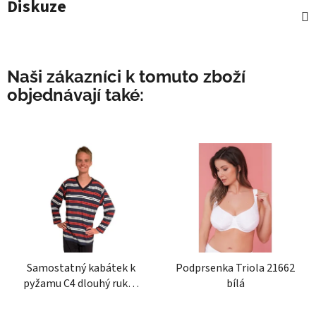
Diskuze
Naši zákazníci k tomuto zboží
objednávají také:
Samostatný kabátek k
Podprsenka Triola 21662
pyžamu C4 dlouhý rukáv
bílá
pruh
Průměrné
Průměrné