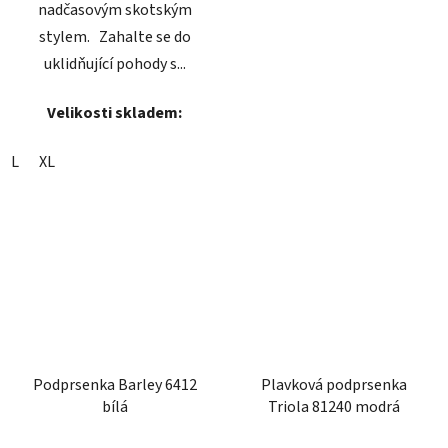
nadčasovým skotským
stylem. Zahalte se do
uklidňující pohody s...
Velikosti skladem:
L
XL
Podprsenka Barley 6412
Plavková podprsenka
bílá
Triola 81240 modrá
Průměrné
Průměrné