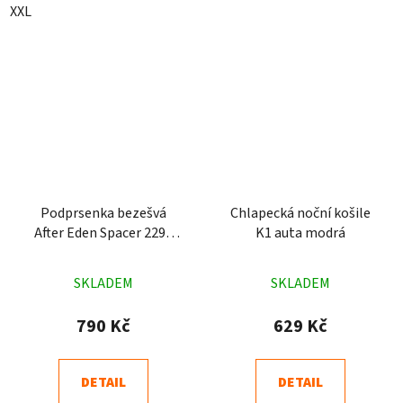
XXL
Podprsenka bezešvá
Chlapecká noční košile
After Eden Spacer 2295
K1 auta modrá
tělová
Průměrné
Průměrné
SKLADEM
SKLADEM
hodnocení
hodnocení
produktu
produktu
790 Kč
629 Kč
je
je
4,9
4,9
DETAIL
DETAIL
z
z