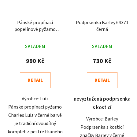
Pánské propínací
Podprsenka Barley 64371
popelínové pyžamo
černá
Charles Luiz černé
Průměrné
Průměrné
SKLADEM
SKLADEM
hodnocení
hodnocení
produktu
produktu
990 Kč
730 Kč
je
je
4,8
5,0
DETAIL
DETAIL
z
z
5
5
Výrobce: Luiz
nevyztužená podprsenka
hvězdiček.
hvězdiček.
Pánské propínací pyžamo
s kosticí
Charles Luiz v černé barvě
Výrobce: Barley
je tradiční dvoudílný
Podprsenka s kosticí
komplet z pestře tkaného
značky Barley v černé