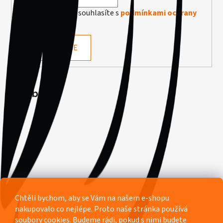
Vložením e-mailu souhlasíte s
podmínkami ochrany
osobních údajů
PŘIHLÁSIT SE
Facebook
Chtěli bychom, aby se Vám na našem e-shopu
nakupovalo co nejlépe. Proto naše stránka používá
soubory cookies. Budeme rádi, pokud s nimi budete