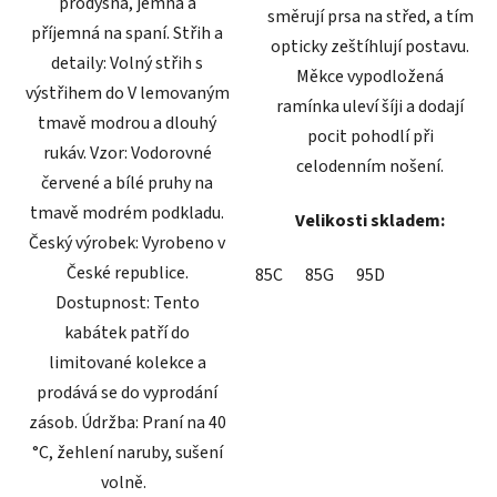
prodyšná, jemná a
směrují prsa na střed, a tím
příjemná na spaní. Střih a
opticky zeštíhlují postavu.
detaily: Volný střih s
Měkce vypodložená
výstřihem do V lemovaným
ramínka uleví šíji a dodají
tmavě modrou a dlouhý
pocit pohodlí při
rukáv. Vzor: Vodorovné
celodenním nošení.
červené a bílé pruhy na
tmavě modrém podkladu.
Velikosti skladem:
Český výrobek: Vyrobeno v
České republice.
85C
85G
95D
Dostupnost: Tento
kabátek patří do
limitované kolekce a
prodává se do vyprodání
zásob. Údržba: Praní na 40
°C, žehlení naruby, sušení
volně.