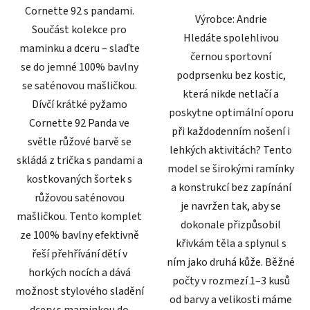
Cornette 92 s pandami.
Výrobce: Andrie
Součást kolekce pro
Hledáte spolehlivou
maminku a dceru – slaďte
černou sportovní
se do jemné 100% bavlny
podprsenku bez kostic,
se saténovou mašličkou.
která nikde netlačí a
Dívčí krátké pyžamo
poskytne optimální oporu
Cornette 92 Panda ve
při každodenním nošení i
světle růžové barvě se
lehkých aktivitách? Tento
skládá z trička s pandami a
model se širokými ramínky
kostkovaných šortek s
a konstrukcí bez zapínání
růžovou saténovou
je navržen tak, aby se
mašličkou. Tento komplet
dokonale přizpůsobil
ze 100% bavlny efektivně
křivkám těla a splynul s
řeší přehřívání dětí v
ním jako druhá kůže. Běžné
horkých nocích a dává
počty v rozmezí 1–3 kusů
možnost stylového sladění
od barvy a velikosti máme