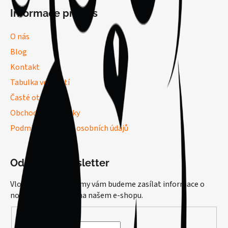
Informace pro vás
O nás
Blog
Kontakt
Tabulka velikostí
Časté otázky
Obchodní podmínky
Podmínky ochrany osobních údajů
Odebírat newsletter
Vložte svůj e-mail a my vám budeme zasílat informace o
nových produktech na našem e-shopu.
E-mail