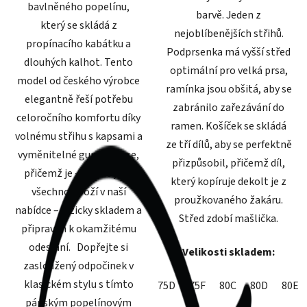
bavlněného popelínu,
barvě. Jeden z
který se skládá z
nejoblíbenějších střihů.
propínacího kabátku a
Podprsenka má vyšší střed
dlouhých kalhot. Tento
optimální pro velká prsa,
model od českého výrobce
ramínka jsou obšitá, aby se
elegantně řeší potřebu
zabránilo zařezávání do
celoročního komfortu díky
ramen. Košíček se skládá
volnému střihu s kapsami a
ze tří dílů, aby se perfektně
vyměnitelné gumě v pase,
přizpůsobil, přičemž díl,
přičemž je – stejně jako
který kopíruje dekolt je z
všechno zboží v naší
proužkovaného žakáru.
nabídce – fyzicky skladem a
Střed zdobí mašlička.
připraven k okamžitému
odeslání. Dopřejte si
Velikosti skladem:
zasloužený odpočinek v
klasickém stylu s tímto
75D
75F
80C
80D
80E
pánským popelínovým