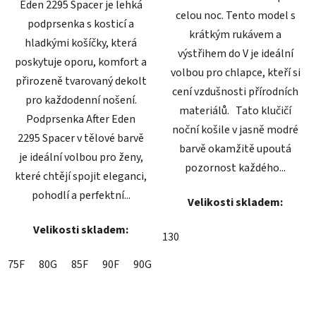
Eden 2295 Spacer je lehká
celou noc. Tento model s
podprsenka s kosticí a
krátkým rukávem a
hladkými košíčky, která
výstřihem do V je ideální
poskytuje oporu, komfort a
volbou pro chlapce, kteří si
přirozeně tvarovaný dekolt
cení vzdušnosti přírodních
pro každodenní nošení.
materiálů. Tato klučičí
Podprsenka After Eden
noční košile v jasně modré
2295 Spacer v tělové barvě
barvě okamžitě upoutá
je ideální volbou pro ženy,
pozornost každého...
které chtějí spojit eleganci,
pohodlí a perfektní...
Velikosti skladem:
Velikosti skladem:
130
75F
80G
85F
90F
90G
95C