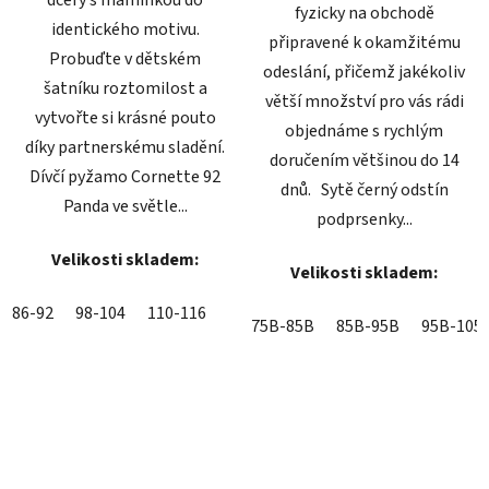
dcery s maminkou do
fyzicky na obchodě
identického motivu.
připravené k okamžitému
Probuďte v dětském
odeslání, přičemž jakékoliv
šatníku roztomilost a
větší množství pro vás rádi
vytvořte si krásné pouto
objednáme s rychlým
díky partnerskému sladění.
doručením většinou do 14
Dívčí pyžamo Cornette 92
dnů. Sytě černý odstín
Panda ve světle...
podprsenky...
Velikosti skladem:
Velikosti skladem:
86-92
98-104
110-116
75B-85B
85B-95B
95B-105