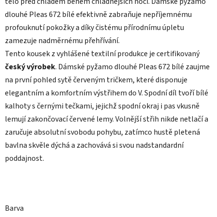
tělo před chladem během chladnějších nocí. Dámské pyžamo
dlouhé Pleas 672 bílé efektivně zabraňuje nepříjemnému
profouknutí pokožky a díky čistému přírodnímu úpletu
zamezuje nadměrnému přehřívání.
Tento kousek z vyhlášené textilní produkce je certifikovaný
český výrobek
. Dámské pyžamo dlouhé Pleas 672 bílé zaujme
na první pohled sytě červeným tričkem, které disponuje
elegantním a komfortním výstřihem do V. Spodní díl tvoří bílé
kalhoty s černými tečkami, jejichž spodní okraj i pas vkusně
lemují zakončovací červené lemy. Volnější střih nikde netlačí a
zaručuje absolutní svobodu pohybu, zatímco hustě pletená
bavlna skvěle dýchá a zachovává si svou nadstandardní
poddajnost.
Barva