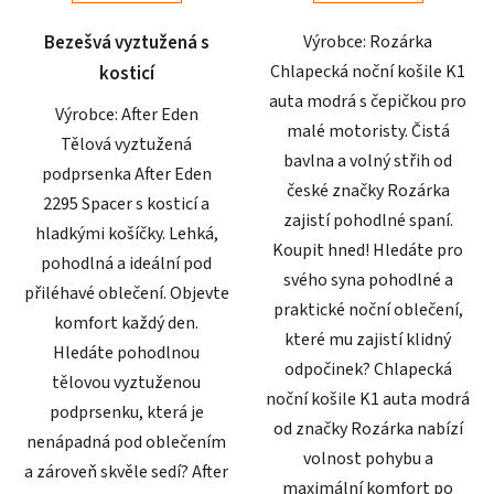
5
5
Bezešvá vyztužená s
Výrobce: Rozárka
hvězdiček.
hvězdiček.
Chlapecká noční košile K1
kosticí
auta modrá s čepičkou pro
Výrobce: After Eden
malé motoristy. Čistá
Tělová vyztužená
bavlna a volný střih od
podprsenka After Eden
české značky Rozárka
2295 Spacer s kosticí a
zajistí pohodlné spaní.
hladkými košíčky. Lehká,
Koupit hned! Hledáte pro
pohodlná a ideální pod
svého syna pohodlné a
přiléhavé oblečení. Objevte
praktické noční oblečení,
komfort každý den.
které mu zajistí klidný
Hledáte pohodlnou
odpočinek? Chlapecká
tělovou vyztuženou
noční košile K1 auta modrá
podprsenku, která je
od značky Rozárka nabízí
nenápadná pod oblečením
volnost pohybu a
a zároveň skvěle sedí? After
maximální komfort po