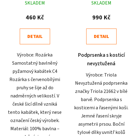
SKLADEM
SKLADEM
hodnocení
hodnocení
produktu
produktu
460 Kč
990 Kč
je
je
5,0
4,3
DETAIL
DETAIL
z
z
5
5
Výrobce: Rozárka
Podprsenka s kosticí
hvězdiček.
hvězdiček.
Samostatný bavlněný
nevyztužená
pyžamový kabátek C4
Výrobce: Triola
Rozárka s červenobílými
Nevyztužená podprsenka
pruhy se šije až do
značky Triola 21662 v bílé
nadměrných velikostí. V
barvě. Podprsenka s
české šicí dílně vzniká
kosticemi a řasenými koši.
tento kabátek, který nese
Jemné řasení skryje
označení český výrobek.
asymetrii prsou. Boční
Materiál: 100% bavlna –
tylové dílky uvnitř košů