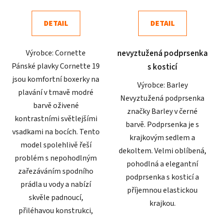
je
je
4,8
4,9
DETAIL
DETAIL
z
z
5
5
Výrobce: Cornette
nevyztužená podprsenka
hvězdiček.
hvězdiček.
Pánské plavky Cornette 19
s kosticí
jsou komfortní boxerky na
Výrobce: Barley
plavání v tmavě modré
Nevyztužená podprsenka
barvě oživené
značky Barley v černé
kontrastními světlejšími
barvě. Podprsenka je s
vsadkami na bocích. Tento
krajkovým sedlem a
model spolehlivě řeší
dekoltem. Velmi oblíbená,
problém s nepohodlným
pohodlná a elegantní
zařezáváním spodního
podprsenka s kosticí a
prádla u vody a nabízí
příjemnou elastickou
skvěle padnoucí,
krajkou.
přiléhavou konstrukci,