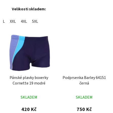
Velikosti skladem:
L
XXL
4XL
5XL
Pánské plavky boxerky
Podprsenka Barley 64151
Cornette 19 modré
černá
Průměrné
Průměrné
SKLADEM
SKLADEM
hodnocení
hodnocení
produktu
produktu
420 Kč
750 Kč