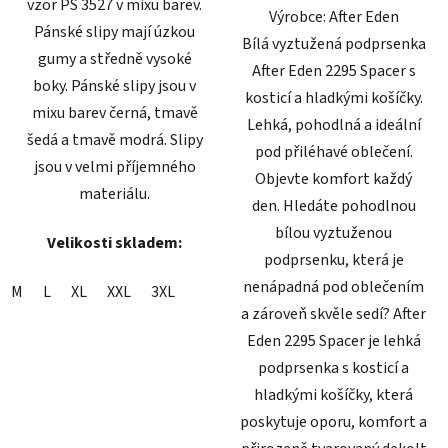
vzor PS 3527 v mixu barev.
Výrobce: After Eden
Pánské slipy mají úzkou
Bílá vyztužená podprsenka
gumy a středně vysoké
After Eden 2295 Spacer s
boky. Pánské slipy jsou v
kosticí a hladkými košíčky.
mixu barev černá, tmavě
Lehká, pohodlná a ideální
šedá a tmavě modrá. Slipy
pod přiléhavé oblečení.
jsou v velmi příjemného
Objevte komfort každý
materiálu.
den. Hledáte pohodlnou
bílou vyztuženou
Velikosti skladem:
podprsenku, která je
nenápadná pod oblečením
M
L
XL
XXL
3XL
a zároveň skvěle sedí? After
Eden 2295 Spacer je lehká
podprsenka s kosticí a
hladkými košíčky, která
poskytuje oporu, komfort a