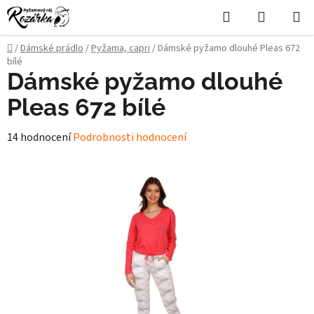
Přejít
Hledat
NÁKUPN
na
KOŠÍK
obsah
Domů
/
Dámské prádlo
/
Pyžama, capri
/
Dámské pyžamo dlouhé Pleas 672
bílé
Dámské pyžamo dlouhé
Pleas 672 bílé
Průměrné
14 hodnocení
Podrobnosti hodnocení
hodnocení
produktu
je
5,0
z
5
hvězdiček.