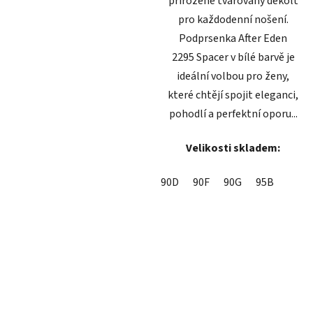
přirozeně tvarovaný dekolt
pro každodenní nošení.
Podprsenka After Eden
2295 Spacer v bílé barvě je
ideální volbou pro ženy,
které chtějí spojit eleganci,
pohodlí a perfektní oporu...
Velikosti skladem:
90D
90F
90G
95B