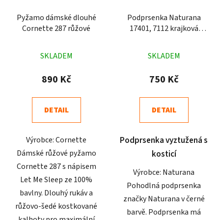
Pyžamo dámské dlouhé
Podprsenka Naturana
Cornette 287 růžové
17401, 7112 krajková
černá
Průměrné
Průměrné
SKLADEM
SKLADEM
hodnocení
hodnocení
produktu
produktu
890 Kč
750 Kč
je
je
4,6
5,0
DETAIL
DETAIL
z
z
5
5
Výrobce: Cornette
Podprsenka vyztužená s
hvězdiček.
hvězdiček.
Dámské růžové pyžamo
kosticí
Cornette 287 s nápisem
Výrobce: Naturana
Let Me Sleep ze 100%
Pohodlná podprsenka
bavlny. Dlouhý rukáv a
značky Naturana v černé
růžovo-šedé kostkované
barvě. Podprsenka má
kalhoty pro maximální