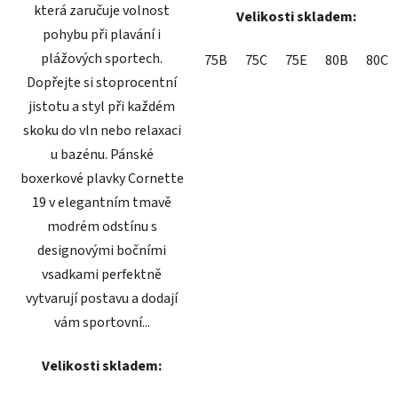
která zaručuje volnost
Velikosti skladem:
pohybu při plavání i
plážových sportech.
75B
75C
75E
80B
80C
Dopřejte si stoprocentní
jistotu a styl při každém
skoku do vln nebo relaxaci
u bazénu. Pánské
boxerkové plavky Cornette
19 v elegantním tmavě
modrém odstínu s
designovými bočními
vsadkami perfektně
vytvarují postavu a dodají
vám sportovní...
Velikosti skladem: