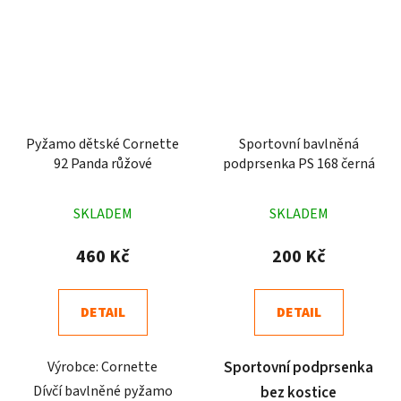
Pyžamo dětské Cornette
Sportovní bavlněná
92 Panda růžové
podprsenka PS 168 černá
Průměrné
Průměrné
SKLADEM
SKLADEM
hodnocení
hodnocení
produktu
produktu
460 Kč
200 Kč
je
je
4,8
4,1
DETAIL
DETAIL
z
z
5
5
Výrobce: Cornette
Sportovní podprsenka
hvězdiček.
hvězdiček.
Dívčí bavlněné pyžamo
bez kostice