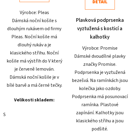
DETAIL
5
5
Výrobce: Pleas
hvězdiček.
hvězdiček.
Plavková podprsenka
Dámská noční košile s
vyztužená s kosticí a
dlouhým rukávem od firmy
Pleas. Noční košile má
kalhotky
dlouhý rukáv a je
Výrobce: Promise
klasického střihu. Noční
Dámské dvoudílné plavky
košile má výstřih do V který
značky Promise.
je červeně lemován.
Podprsenka je vyztužená
Dámská noční košile je v
bezešvá. Na ramínkách jsou
bílé barvě a má černé tečky.
kolečka jako ozdoby.
Podprsenka má posunovací
Velikosti skladem:
ramínka. Plastové
zapínání. Kalhotky jsou
S
klasického střihu a jsou
podšité.