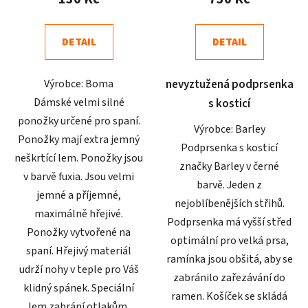
je
je
5,0
5,0
DETAIL
DETAIL
z
z
5
5
Výrobce: Boma
nevyztužená podprsenka
hvězdiček.
hvězdiček.
Dámské velmi silné
s kosticí
ponožky určené pro spaní.
Výrobce: Barley
Ponožky mají extra jemný
Podprsenka s kosticí
neškrtící lem. Ponožky jsou
značky Barley v černé
v barvě fuxia. Jsou velmi
barvě. Jeden z
jemné a příjemné,
nejoblíbenějších střihů.
maximálně hřejivé.
Podprsenka má vyšší střed
Ponožky vytvořené na
optimální pro velká prsa,
spaní. Hřejivý materiál
ramínka jsou obšitá, aby se
udrží nohy v teple pro Váš
zabránilo zařezávání do
klidný spánek. Speciální
ramen. Košíček se skládá
lem zabrání otlakům.