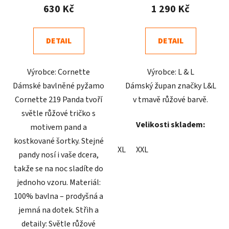
produktu
produktu
630 Kč
1 290 Kč
je
je
4,6
4,7
DETAIL
DETAIL
z
z
5
5
Výrobce: Cornette
Výrobce: L & L
hvězdiček.
hvězdiček.
Dámské bavlněné pyžamo
Dámský župan značky L&L
Cornette 219 Panda tvoří
v tmavě růžové barvě.
světle růžové tričko s
Velikosti skladem:
motivem pand a
kostkované šortky. Stejné
XL
XXL
pandy nosí i vaše dcera,
takže se na noc sladíte do
jednoho vzoru. Materiál:
100% bavlna – prodyšná a
jemná na dotek. Střih a
detaily: Světle růžové