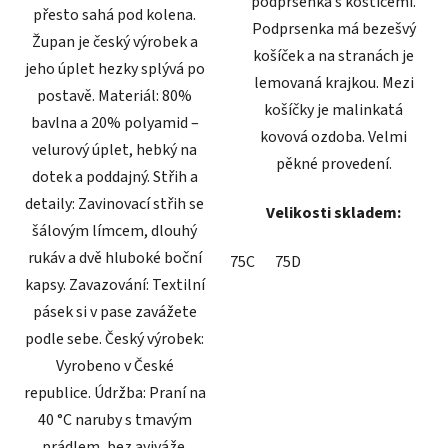
podprsenka s kosticemi.
přesto sahá pod kolena.
Podprsenka má bezešvý
Župan je český výrobek a
košíček a na stranách je
jeho úplet hezky splývá po
lemovaná krajkou. Mezi
postavě. Materiál: 80%
košíčky je malinkatá
bavlna a 20% polyamid –
kovová ozdoba. Velmi
velurový úplet, hebký na
pěkné provedení.
dotek a poddajný. Střih a
detaily: Zavinovací střih se
Velikosti skladem:
šálovým límcem, dlouhý
rukáv a dvě hluboké boční
75C
75D
kapsy. Zavazování: Textilní
pásek si v pase zavážete
podle sebe. Český výrobek:
Vyrobeno v České
republice. Údržba: Praní na
40 °C naruby s tmavým
prádlem, bez aviváže.