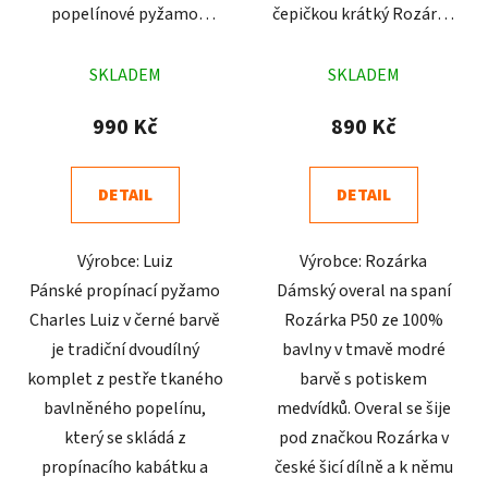
popelínové pyžamo
čepičkou krátký Rozárka
Charles Luiz černé
P50 medvídek tmavě
Průměrné
Průměrné
modrý
SKLADEM
SKLADEM
hodnocení
hodnocení
produktu
produktu
990 Kč
890 Kč
je
je
4,8
4,8
DETAIL
DETAIL
z
z
5
5
Výrobce: Luiz
Výrobce: Rozárka
hvězdiček.
hvězdiček.
Pánské propínací pyžamo
Dámský overal na spaní
Charles Luiz v černé barvě
Rozárka P50 ze 100%
je tradiční dvoudílný
bavlny v tmavě modré
komplet z pestře tkaného
barvě s potiskem
bavlněného popelínu,
medvídků. Overal se šije
který se skládá z
pod značkou Rozárka v
propínacího kabátku a
české šicí dílně a k němu