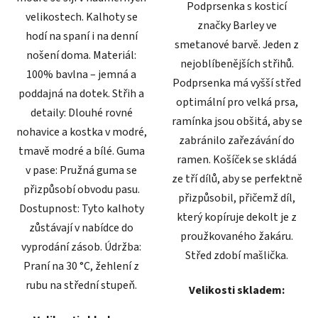
Podprsenka s kosticí
velikostech. Kalhoty se
značky Barley ve
hodí na spaní i na denní
smetanové barvě. Jeden z
nošení doma. Materiál:
nejoblíbenějších střihů.
100% bavlna – jemná a
Podprsenka má vyšší střed
poddajná na dotek. Střih a
optimální pro velká prsa,
detaily: Dlouhé rovné
ramínka jsou obšitá, aby se
nohavice a kostka v modré,
zabránilo zařezávání do
tmavě modré a bílé. Guma
ramen. Košíček se skládá
v pase: Pružná guma se
ze tří dílů, aby se perfektně
přizpůsobí obvodu pasu.
přizpůsobil, přičemž díl,
Dostupnost: Tyto kalhoty
který kopíruje dekolt je z
zůstávají v nabídce do
proužkovaného žakáru.
vyprodání zásob. Údržba:
Střed zdobí mašlička.
Praní na 30 °C, žehlení z
rubu na střední stupeň.
Velikosti skladem: