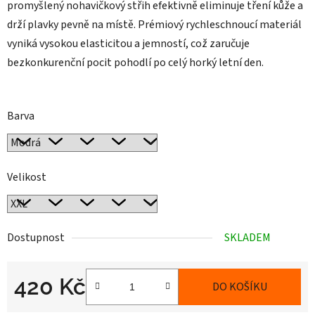
promyšlený nohavičkový střih efektivně eliminuje tření kůže a
drží plavky pevně na místě. Prémiový rychleschnoucí materiál
vyniká vysokou elasticitou a jemností, což zaručuje
bezkonkurenční pocit pohodlí po celý horký letní den.
Barva
Velikost
Dostupnost
SKLADEM
420 Kč
DO KOŠÍKU
Měrná cena: