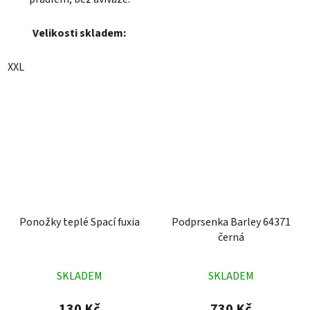
Velikosti skladem:
XXL
Ponožky teplé Spací fuxia
Podprsenka Barley 64371
černá
Průměrné
Průměrné
SKLADEM
SKLADEM
hodnocení
hodnocení
produktu
produktu
130 Kč
730 Kč