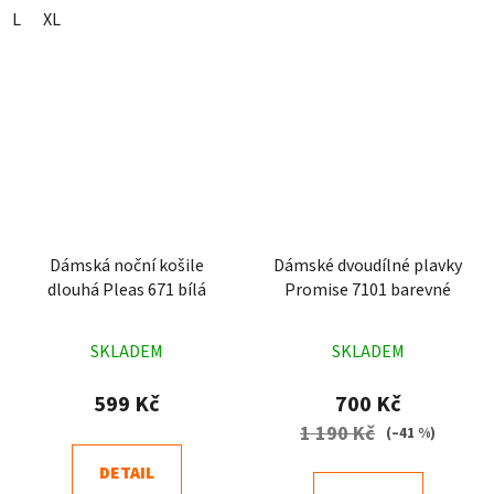
L
XL
Dámská noční košile
Dámské dvoudílné plavky
dlouhá Pleas 671 bílá
Promise 7101 barevné
Průměrné
Průměrné
SKLADEM
SKLADEM
hodnocení
hodnocení
produktu
produktu
599 Kč
700 Kč
je
je
1 190 Kč
(–41 %)
4,7
4,8
DETAIL
z
z