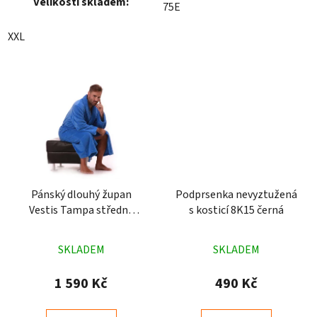
Velikosti skladem:
75E
XXL
Pánský dlouhý župan
Podprsenka nevyztužená
Vestis Tampa středně
s kosticí 8K15 černá
modrý
Průměrné
Průměrné
SKLADEM
SKLADEM
hodnocení
hodnocení
produktu
produktu
1 590 Kč
490 Kč
je
je
5,0
4,9