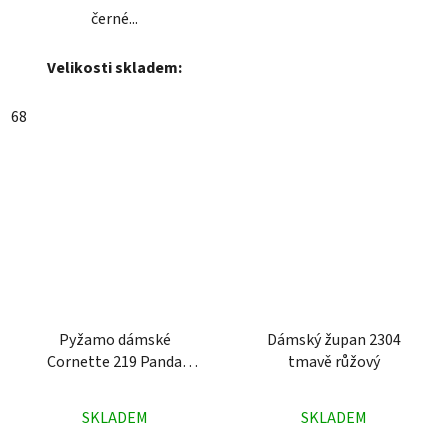
černé...
Velikosti skladem:
68
Pyžamo dámské
Dámský župan 2304
Cornette 219 Panda
tmavě růžový
růžové
Průměrné
Průměrné
SKLADEM
SKLADEM
hodnocení
hodnocení