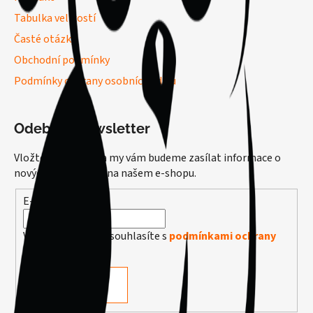
Tabulka velikostí
Časté otázky
Obchodní podmínky
Podmínky ochrany osobních údajů
Odebírat newsletter
Vložte svůj e-mail a my vám budeme zasílat informace o
nových produktech na našem e-shopu.
E-mail
Vložením e-mailu souhlasíte s
podmínkami ochrany
osobních údajů
PŘIHLÁSIT SE