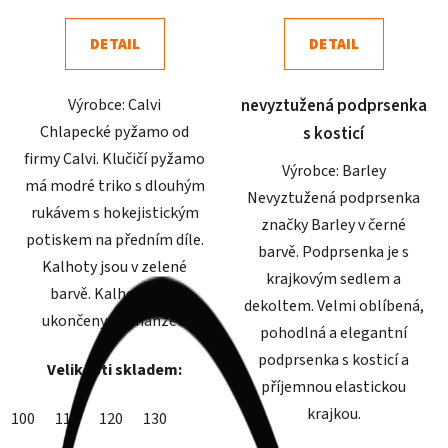
4,6
5,0
DETAIL
DETAIL
z
z
5
5
Výrobce: Calvi
nevyztužená podprsenka
hvězdiček.
hvězdiček.
Chlapecké pyžamo od
s kosticí
firmy Calvi. Klučičí pyžamo
Výrobce: Barley
má modré triko s dlouhým
Nevyztužená podprsenka
rukávem s hokejistickým
značky Barley v černé
potiskem na předním díle.
barvě. Podprsenka je s
Kalhoty jsou v zelené
krajkovým sedlem a
barvě. Kalhoty jsou
dekoltem. Velmi oblíbená,
ukončeny do manžet.
pohodlná a elegantní
podprsenka s kosticí a
Velikosti skladem:
příjemnou elastickou
krajkou.
100
110
120
130