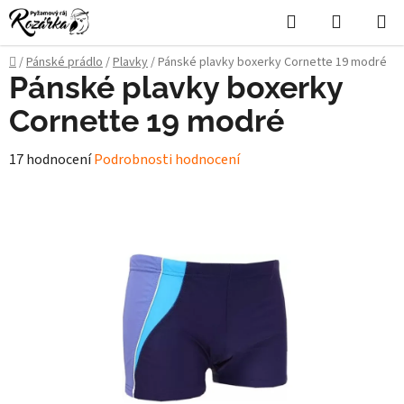
Přejít
Hledat
NÁKUPN
na
KOŠÍK
obsah
Domů
/
Pánské prádlo
/
Plavky
/
Pánské plavky boxerky Cornette 19 modré
Pánské plavky boxerky
Cornette 19 modré
Průměrné
17 hodnocení
Podrobnosti hodnocení
hodnocení
produktu
je
4,8
z
5
hvězdiček.