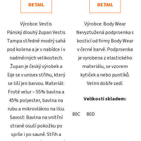
DETAIL
DETAIL
z
z
5
5
Výrobce: Vestis
Výrobce: Body Wear
hvězdiček.
hvězdiček.
Pánský dlouhý župan Vestis
Nevyztužená podprsenka s
Tampa středně modrý sahá
kosticí od firmy Body Wear
pod kolena a je v nabídce i v
v černé barvě. Podprsenka
nadměrných velikostech.
je vyrobena z elastického
Župan je český výrobek a
materiálu, se vzorem
šije se v unisex střihu, který
kytiček a nebo puntíků.
se liší jen barvou. Materiál:
Velmi dobře sedí.
Froté velur – 55% bavlna a
Velikosti skladem:
45% polyester, bavlna na
rubu a mikrovlákno na lícu.
80C
80D
Savost: Bavlna na vnitřní
straně osuší pokožku po
sprše i po sauně. Střih a