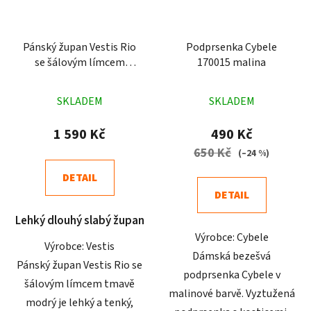
Pánský župan Vestis Rio
Podprsenka Cybele
se šálovým límcem
170015 malina
tmavě modrý
Průměrné
Průměrné
SKLADEM
SKLADEM
hodnocení
hodnocení
produktu
produktu
1 590 Kč
490 Kč
je
je
650 Kč
(–24 %)
5,0
5,0
DETAIL
z
z
DETAIL
5
5
Lehký dlouhý slabý župan
hvězdiček.
hvězdiček.
Výrobce: Cybele
Výrobce: Vestis
Dámská bezešvá
Pánský župan Vestis Rio se
podprsenka Cybele v
šálovým límcem tmavě
malinové barvě. Vyztužená
modrý je lehký a tenký,