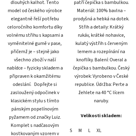
dlouhých kalhot. Tento
patří čepička s bambulkou.
model od českého výrobce
Materiál: 100% bavlna –
elegantně řeší potřebu
prodyšná a hebká na dotek.
celoročního komfortu díky
Střih a detaily: Krátký
volnému střihu s kapsami a
rukáv, krátké nohavice,
vyměnitelné gumě v pase,
kulatý výstřih s červeným
přičemž je – stejně jako
lemem a rozepínání na
všechno zboží v naší
knoflíky. Balení: Overal a
nabídce – fyzicky skladem a
čepička s bambulkou. Český
připraven k okamžitému
výrobek: Vyrobeno v České
odeslání. Dopřejte si
republice. Údržba: Perte a
zasloužený odpočinek v
žehlete na 40 °C lícem
klasickém stylu s tímto
naruby.
pánským popelínovým
Velikosti skladem:
pyžamem od značky Luiz.
Komplet s nadčasovým
S
M
L
XL
kostkovaným vzorem v