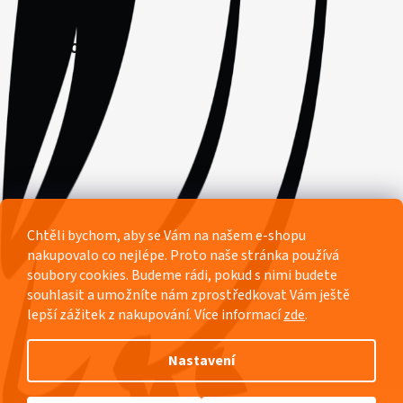
Facebook
Chtěli bychom, aby se Vám na našem e-shopu
nakupovalo co nejlépe. Proto naše stránka používá
soubory cookies. Budeme rádi, pokud s nimi budete
souhlasit a umožníte nám zprostředkovat Vám ještě
lepší zážitek z nakupování.
Více informací
zde
.
Nastavení