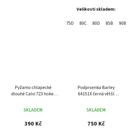
Velikosti skladem:
75D
80C
80D
85B
90B
Pyžamo chlapecké
Podprsenka Barley
dlouhé Calvi 723 hokej
64151X černá větší
modré
velikosti
Průměrné
Průměrné
SKLADEM
SKLADEM
hodnocení
hodnocení
produktu
produktu
390 Kč
750 Kč
je
je