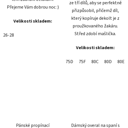
ze tří dílů, aby se perfektně
Přejeme Vám dobrou noc :)
přizpůsobil, přičemž díl,
který kopíruje dekolt je z
Velikosti skladem:
proužkovaného žakáru.
Střed zdobí mašlička.
26-28
Velikosti skladem:
75D
75F
80C
80D
80E
Pánské propínací
Dámský overal na spaní s