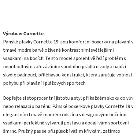
Výrobce: Cornette
Pánské plavky Cornette 19 jsou komfortní boxerky na plavání v
tmavě modré barvě oživené kontrastními světlejšími
vsadkami na bocích. Tento model spolehlivě řeší problém s
nepohodlným zařezáváním spodního prádla u vody a nabízí
skvěle padnoucí, přiléhavou konstrukci, která zaručuje volnost
pohybu při plavání i plážových sportech.
Dopřejte si stoprocentní jistotu a styl při každém skoku do vln
nebo relaxaci u bazénu. Pánské boxerkové plavky Cornette 19 v
elegantním tmavě modrém odstínu s designovými bočními
vsadkami perfektně vytvarují postavu a dodají vám sportovní
šmrnc. Pružný pas se přizpůsobí vašim křivkám, zatímco