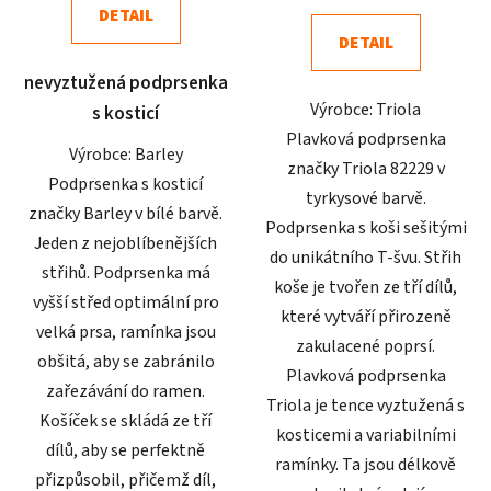
DETAIL
z
z
DETAIL
5
5
nevyztužená podprsenka
hvězdiček.
hvězdiček.
Výrobce: Triola
s kosticí
Plavková podprsenka
Výrobce: Barley
značky Triola 82229 v
Podprsenka s kosticí
tyrkysové barvě.
značky Barley v bílé barvě.
Podprsenka s koši sešitými
Jeden z nejoblíbenějších
do unikátního T-švu. Střih
střihů. Podprsenka má
koše je tvořen ze tří dílů,
vyšší střed optimální pro
které vytváří přirozeně
velká prsa, ramínka jsou
zakulacené poprsí.
obšitá, aby se zabránilo
Plavková podprsenka
zařezávání do ramen.
Triola je tence vyztužená s
Košíček se skládá ze tří
kosticemi a variabilními
dílů, aby se perfektně
ramínky. Ta jsou délkově
přizpůsobil, přičemž díl,