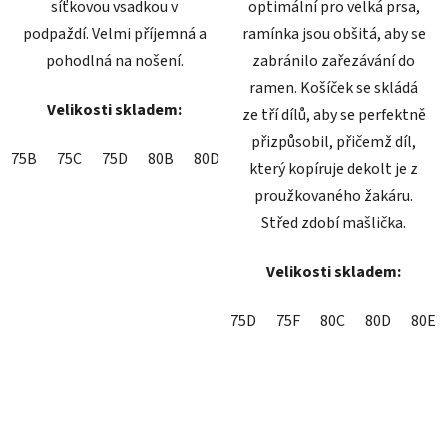
síťkovou vsadkou v
optimální pro velká prsa,
podpaždí. Velmi příjemná a
ramínka jsou obšitá, aby se
pohodlná na nošení.
zabránilo zařezávání do
ramen. Košíček se skládá
Velikosti skladem:
ze tří dílů, aby se perfektně
přizpůsobil, přičemž díl,
75B
75C
75D
80B
80D
85B
85C
který kopíruje dekolt je z
proužkovaného žakáru.
Střed zdobí mašlička.
Velikosti skladem:
75D
75F
80C
80D
80E