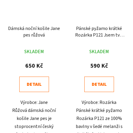
Dámská noční košile Jane
Pánské pyžamo krátké
pes růžová
Rozárka P121 Jsem tvůj
brouk šedé
Průměrné
Průměrné
SKLADEM
SKLADEM
hodnocení
hodnocení
produktu
produktu
650 Kč
590 Kč
je
je
4,9
5,0
DETAIL
DETAIL
z
z
5
5
Výrobce: Jane
Výrobce: Rozárka
hvězdiček.
hvězdiček.
Růžová dámská noční
Pánské krátké pyžamo
košile Jane pes je
Rozárka P121 ze 100%
stoprocentní český
bavlny v šedé melanži s