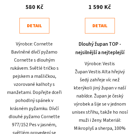
produktu
produktu
580 Kč
1 590 Kč
je
je
4,9
4,5
DETAIL
DETAIL
z
z
5
5
Výrobce: Cornette
Dlouhý župan TOP -
hvězdiček.
hvězdiček.
Bavlněné dívčí pyžamo
nejsilnější a nejteplejší
Cornette s dlouhým
Výrobce: Vestis
rukávem. Světlé tričko s
Župan Vestis Alta hřejivý
pejskem a mašličkou,
šedý zahřeje víc než
vzorované kalhoty s
kterýkoli jiný župan v naší
manžetami. Dopřejte dceři
nabídce. Župan je český
pohodlný spánek v
výrobek a šije se v jednom
krásném pyžamku. Dívčí
unisex střihu, takže ho nosí
dlouhé pyžamo Cornette
muži i ženy. Materiál:
977/152 Pes v jasném,
Mikroplyš a sherpa, 100%
světlém provedení se