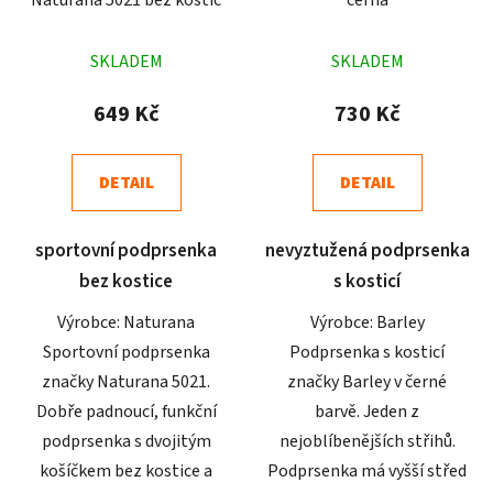
Průměrné
Průměrné
SKLADEM
SKLADEM
hodnocení
hodnocení
produktu
produktu
649 Kč
730 Kč
je
je
4,9
5,0
DETAIL
DETAIL
z
z
5
5
sportovní podprsenka
nevyztužená podprsenka
hvězdiček.
hvězdiček.
bez kostice
s kosticí
Výrobce: Naturana
Výrobce: Barley
Sportovní podprsenka
Podprsenka s kosticí
značky Naturana 5021.
značky Barley v černé
Dobře padnoucí, funkční
barvě. Jeden z
podprsenka s dvojitým
nejoblíbenějších střihů.
košíčkem bez kostice a
Podprsenka má vyšší střed