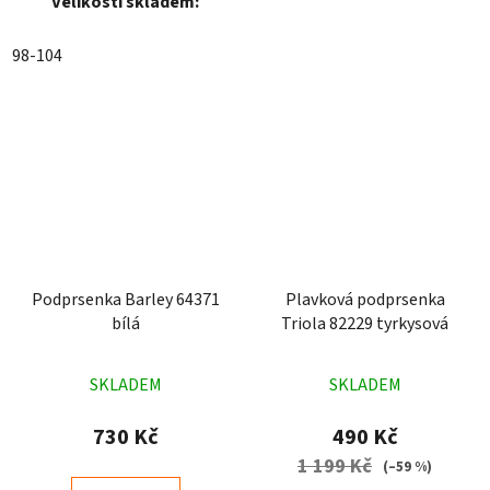
Velikosti skladem:
98-104
Podprsenka Barley 64371
Plavková podprsenka
bílá
Triola 82229 tyrkysová
Průměrné
Průměrné
SKLADEM
SKLADEM
hodnocení
hodnocení
produktu
produktu
730 Kč
490 Kč
je
je
1 199 Kč
(–59 %)
5,0
4,6