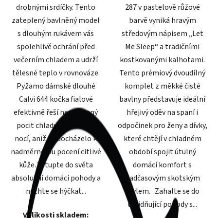
drobnými srdíčky. Tento
287 v pastelově růžové
zateplený bavlněný model
barvě vyniká hravým
s dlouhým rukávem vás
středovým nápisem „Let
spolehlivě ochrání před
Me Sleep“ a tradičními
večerním chladem a udrží
kostkovanými kalhotami.
tělesné teplo v rovnováze.
Tento prémiový dvoudílný
Pyžamo dámské dlouhé
komplet z měkké čisté
Calvi 644 kočka fialové
bavlny představuje ideální
efektivně řeší nepříjemný
hřejivý oděv na spaní i
pocit chladu za zimních
odpočinek pro ženy a dívky,
nocí, aniž by docházelo k
které chtějí v chladném
nadměrnému pocení citlivé
období spojit útulný
kůže. Vstupte do světa
domácí komfort s
absolutní domácí pohody a
nadčasovým skotským
nechte se hýčkat...
stylem. Zahalte se do
uklidňující pohody s...
Velikosti skladem: