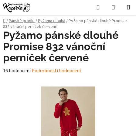
Přejít
Hledat
NÁKUPN
na
KOŠÍK
obsah
Domů
/
Pánské prádlo
/
Pyžama dlouhá
/
Pyžamo pánské dlouhé Promise
832 vánoční perníček červené
Pyžamo pánské dlouhé
Promise 832 vánoční
perníček červené
Průměrné
16 hodnocení
Podrobnosti hodnocení
hodnocení
produktu
je
4,5
z
5
hvězdiček.