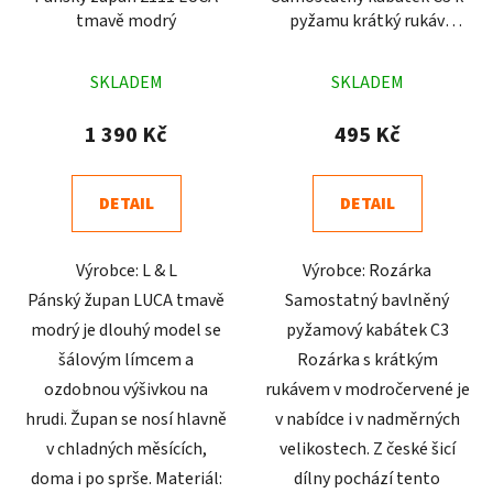
tmavě modrý
pyžamu krátký rukáv
modročervený
Průměrné
Průměrné
SKLADEM
SKLADEM
hodnocení
hodnocení
produktu
produktu
1 390 Kč
495 Kč
je
je
4,4
4,5
DETAIL
DETAIL
z
z
5
5
Výrobce: L & L
Výrobce: Rozárka
hvězdiček.
hvězdiček.
Pánský župan LUCA tmavě
Samostatný bavlněný
modrý je dlouhý model se
pyžamový kabátek C3
šálovým límcem a
Rozárka s krátkým
ozdobnou výšivkou na
rukávem v modročervené je
hrudi. Župan se nosí hlavně
v nabídce i v nadměrných
v chladných měsících,
velikostech. Z české šicí
doma i po sprše. Materiál:
dílny pochází tento