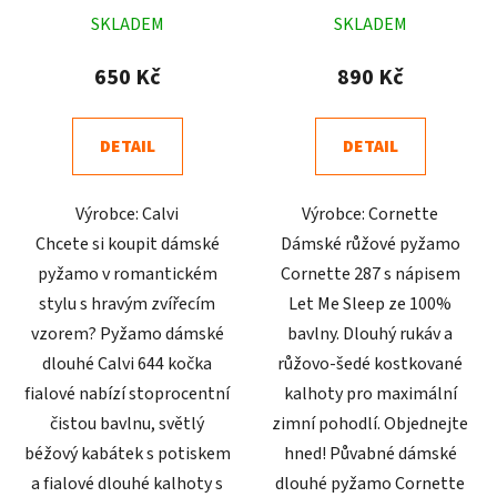
Průměrné
Průměrné
SKLADEM
SKLADEM
hodnocení
hodnocení
produktu
produktu
650 Kč
890 Kč
je
je
4,8
4,6
DETAIL
DETAIL
z
z
5
5
Výrobce: Calvi
Výrobce: Cornette
hvězdiček.
hvězdiček.
Chcete si koupit dámské
Dámské růžové pyžamo
pyžamo v romantickém
Cornette 287 s nápisem
stylu s hravým zvířecím
Let Me Sleep ze 100%
vzorem? Pyžamo dámské
bavlny. Dlouhý rukáv a
dlouhé Calvi 644 kočka
růžovo-šedé kostkované
fialové nabízí stoprocentní
kalhoty pro maximální
čistou bavlnu, světlý
zimní pohodlí. Objednejte
béžový kabátek s potiskem
hned! Půvabné dámské
a fialové dlouhé kalhoty s
dlouhé pyžamo Cornette