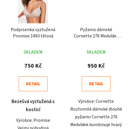
Podprsenka vyztužená
Pyžamo dámské
Promise 1493 tělová
Cornette 276 Medvídek
růžové
Průměrné
Průměrné
SKLADEM
SKLADEM
hodnocení
hodnocení
produktu
produktu
750 Kč
950 Kč
je
je
5,0
5,0
DETAIL
DETAIL
z
z
5
5
Bezešvá vyztužená s
Výrobce: Cornette
hvězdiček.
hvězdiček.
Roztomilé dámské dlouhé
kosticí
pyžamo Cornette 276
Výrobce: Promise
Medvídek kombinuje hravý
Velmi pohodlná