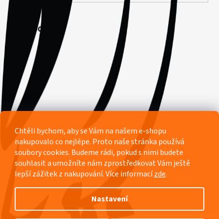
Facebook
Chtěli bychom, aby se Vám na našem e-shopu
nakupovalo co nejlépe. Proto naše stránka používá
soubory cookies. Budeme rádi, pokud s nimi budete
souhlasit a umožníte nám zprostředkovat Vám ještě
lepší zážitek z nakupování.
Více informací
zde
.
Nastavení