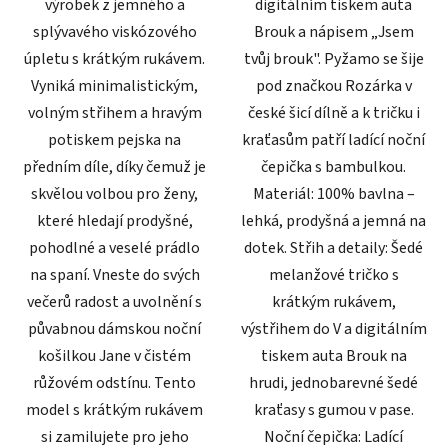
výrobek z jemného a
digitálním tiskem auta
splývavého viskózového
Brouk a nápisem „Jsem
úpletu s krátkým rukávem.
tvůj brouk". Pyžamo se šije
Vyniká minimalistickým,
pod značkou Rozárka v
volným střihem a hravým
české šicí dílně a k tričku i
potiskem pejska na
kraťasům patří ladící noční
předním díle, díky čemuž je
čepička s bambulkou.
skvělou volbou pro ženy,
Materiál: 100% bavlna –
které hledají prodyšné,
lehká, prodyšná a jemná na
pohodlné a veselé prádlo
dotek. Střih a detaily: Šedé
na spaní. Vneste do svých
melanžové tričko s
večerů radost a uvolnění s
krátkým rukávem,
půvabnou dámskou noční
výstřihem do V a digitálním
košilkou Jane v čistém
tiskem auta Brouk na
růžovém odstínu. Tento
hrudi, jednobarevné šedé
model s krátkým rukávem
kraťasy s gumou v pase.
si zamilujete pro jeho
Noční čepička: Ladící