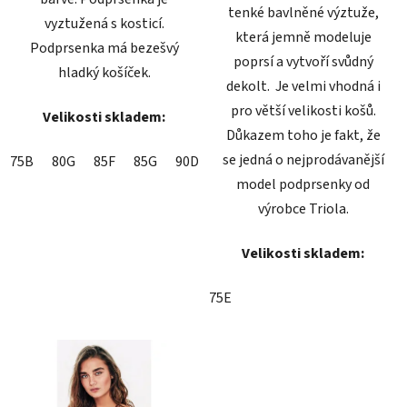
tenké bavlněné výztuže,
vyztužená s kosticí.
která jemně modeluje
Podprsenka má bezešvý
poprsí a vytvoří svůdný
hladký košíček.
dekolt. Je velmi vhodná i
pro větší velikosti košů.
Velikosti skladem:
Důkazem toho je fakt, že
se jedná o nejprodávanější
75B
80G
85F
85G
90D
model podprsenky od
výrobce Triola.
Velikosti skladem:
75E