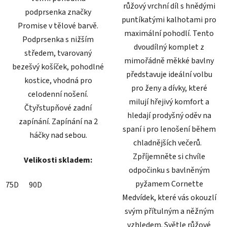
růžový vrchní díl s hnědými
podprsenka značky
puntíkatými kalhotami pro
Promise v tělové barvě.
maximální pohodlí. Tento
Podprsenka s nižším
dvoudílný komplet z
středem, tvarovaný
mimořádně měkké bavlny
bezešvý košíček, pohodlné
představuje ideální volbu
kostice, vhodná pro
pro ženy a dívky, které
celodenní nošení.
milují hřejivý komfort a
Čtyřstupňové zadní
hledají prodyšný oděv na
zapínání. Zapínání na 2
spaní i pro lenošení během
háčky nad sebou.
chladnějších večerů.
Zpříjemněte si chvíle
Velikosti skladem:
odpočinku s bavlněným
pyžamem Cornette
75D
90D
Medvídek, které vás okouzlí
svým přítulným a něžným
vzhledem. Světle růžové