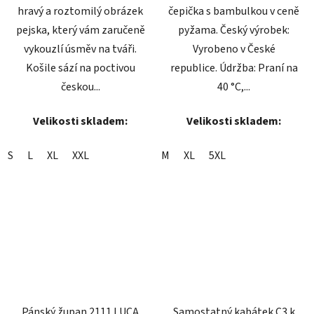
hravý a roztomilý obrázek
čepička s bambulkou v ceně
pejska, který vám zaručeně
pyžama. Český výrobek:
vykouzlí úsměv na tváři.
Vyrobeno v České
Košile sází na poctivou
republice. Údržba: Praní na
českou...
40 °C,...
Velikosti skladem:
Velikosti skladem:
S
L
XL
XXL
M
XL
5XL
Pánský župan 2111 LUCA
Samostatný kabátek C3 k