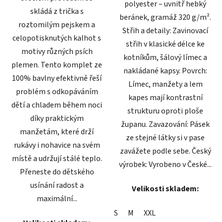
polyester – uvnitř hebký
skládá z trička s
beránek, gramáž 320 g/m².
roztomilým pejskem a
Střih a detaily: Zavinovací
celopotisknutých kalhot s
střih v klasické délce ke
motivy různých psích
kotníkům, šálový límec a
plemen. Tento komplet ze
nakládané kapsy. Povrch:
100% bavlny efektivně řeší
Límec, manžety a lem
problém s odkopáváním
kapes mají kontrastní
dětí a chladem během noci
strukturu oproti ploše
díky praktickým
županu. Zavazování: Pásek
manžetám, které drží
ze stejné látky si v pase
rukávy i nohavice na svém
zavážete podle sebe. Český
místě a udržují stálé teplo.
výrobek: Vyrobeno v České...
Přeneste do dětského
usínání radost a
Velikosti skladem:
maximální...
S
M
XXL