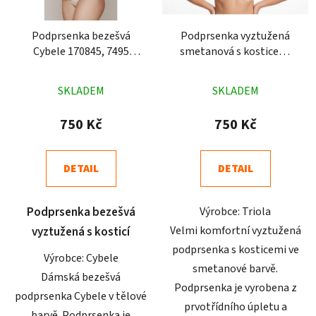
Podprsenka bezešvá
Podprsenka vyztužená
Cybele 170845, 7495
smetanová s kosticemi
tělová
Triola 22000
Průměrné
Průměrné
SKLADEM
SKLADEM
hodnocení
hodnocení
produktu
produktu
750 Kč
750 Kč
je
je
5,0
5,0
DETAIL
DETAIL
z
z
5
5
Podprsenka bezešvá
Výrobce: Triola
hvězdiček.
hvězdiček.
Velmi komfortní vyztužená
vyztužená s kosticí
podprsenka s kosticemi ve
Výrobce: Cybele
smetanové barvě.
Dámská bezešvá
Podprsenka je vyrobena z
podprsenka Cybele v tělové
prvotřídního úpletu a
barvě. Podprsenka je