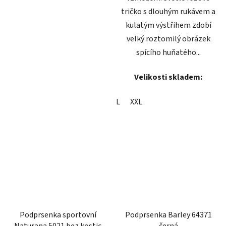
tričko s dlouhým rukávem a
kulatým výstřihem zdobí
velký roztomilý obrázek
spícího huňatého...
Velikosti skladem:
L
XXL
Podprsenka sportovní
Podprsenka Barley 64371
Naturana 5021 bez kostic
černá