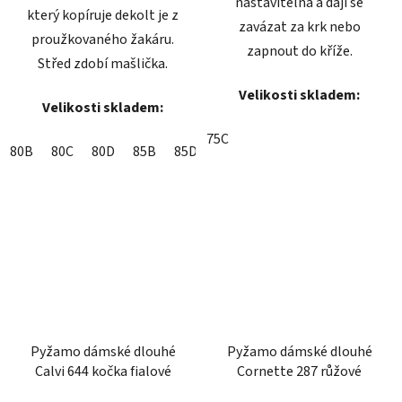
nastavitelná a dají se
který kopíruje dekolt je z
zavázat za krk nebo
proužkovaného žakáru.
zapnout do kříže.
Střed zdobí mašlička.
Velikosti skladem:
Velikosti skladem:
75C
80B
80C
80D
85B
85D
90B
90D
90E
90F
95B
Pyžamo dámské dlouhé
Pyžamo dámské dlouhé
Calvi 644 kočka fialové
Cornette 287 růžové