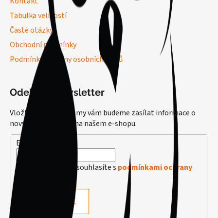
Kontakt
Tabulka velikostí
Časté otázky
Obchodní podmínky
Podmínky ochrany osobních údajů
Odebírat newsletter
Vložte svůj e-mail a my vám budeme zasílat informace o
nových produktech na našem e-shopu.
E-mail
Vložením e-mailu souhlasíte s
podmínkami ochrany
osobních údajů
PŘIHLÁSIT SE