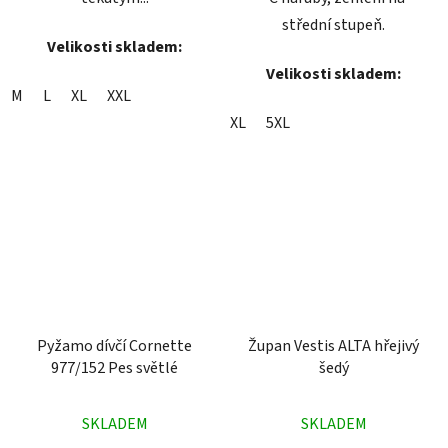
střední stupeň.
Velikosti skladem:
Velikosti skladem:
M
L
XL
XXL
XL
5XL
Pyžamo dívčí Cornette
Župan Vestis ALTA hřejivý
977/152 Pes světlé
šedý
Průměrné
Průměrné
SKLADEM
SKLADEM
hodnocení
hodnocení