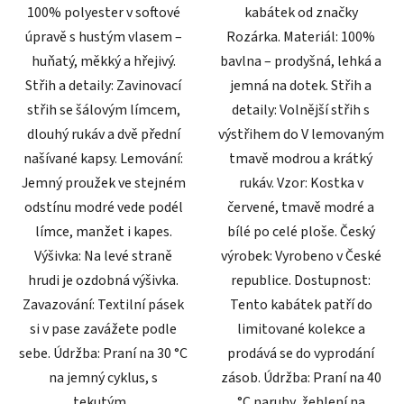
100% polyester v softové
kabátek od značky
úpravě s hustým vlasem –
Rozárka. Materiál: 100%
huňatý, měkký a hřejivý.
bavlna – prodyšná, lehká a
Střih a detaily: Zavinovací
jemná na dotek. Střih a
střih se šálovým límcem,
detaily: Volnější střih s
dlouhý rukáv a dvě přední
výstřihem do V lemovaným
našívané kapsy. Lemování:
tmavě modrou a krátký
Jemný proužek ve stejném
rukáv. Vzor: Kostka v
odstínu modré vede podél
červené, tmavě modré a
límce, manžet i kapes.
bílé po celé ploše. Český
Výšivka: Na levé straně
výrobek: Vyrobeno v České
hrudi je ozdobná výšivka.
republice. Dostupnost:
Zavazování: Textilní pásek
Tento kabátek patří do
si v pase zavážete podle
limitované kolekce a
sebe. Údržba: Praní na 30 °C
prodává se do vyprodání
na jemný cyklus, s
zásob. Údržba: Praní na 40
tekutým...
°C naruby, žehlení na