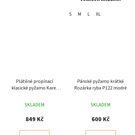
S
M
L
XL
Plátěné propínací
Pánské pyžamo krátké
klasické pyžamo Karel
Rozárka ryba P122 modré
modré
Průměrné
Průměrné
SKLADEM
SKLADEM
hodnocení
hodnocení
produktu
produktu
849 Kč
600 Kč
je
je
4,5
5,0