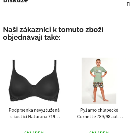
Diskuze
Naši zákazníci k tomuto zboží
objednávají také:
Podprsenka nevyztužená
Pyžamo chlapecké
s kosticí Naturana 7190
Cornette 789/98 auto
černá
zelené
Průměrné
Průměrné