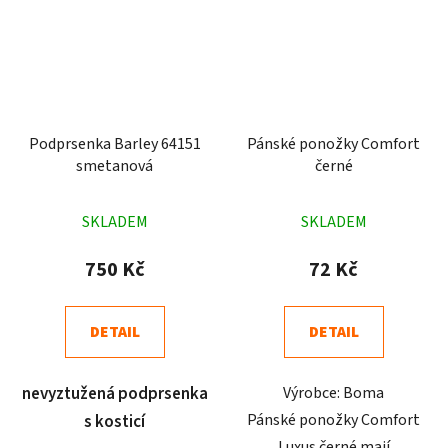
Podprsenka Barley 64151
Pánské ponožky Comfort
smetanová
černé
Průměrné
Průměrné
SKLADEM
SKLADEM
hodnocení
hodnocení
produktu
produktu
750 Kč
72 Kč
je
je
4,9
4,7
DETAIL
DETAIL
z
z
5
5
nevyztužená podprsenka
Výrobce: Boma
hvězdiček.
hvězdiček.
Pánské ponožky Comfort
s kosticí
Luxus černé mají