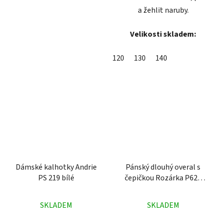
a žehlit naruby.
Velikosti skladem:
120
130
140
Dámské kalhotky Andrie
Pánský dlouhý overal s
PS 219 bílé
čepičkou Rozárka P621
Jsem tvůj brouk šedý
Průměrné
Průměrné
SKLADEM
SKLADEM
hodnocení
hodnocení