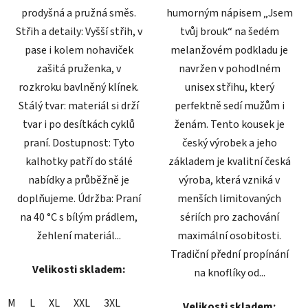
prodyšná a pružná směs.
humorným nápisem „Jsem
Střih a detaily: Vyšší střih, v
tvůj brouk“ na šedém
pase i kolem nohaviček
melanžovém podkladu je
zašitá pruženka, v
navržen v pohodlném
rozkroku bavlněný klínek.
unisex střihu, který
Stálý tvar: materiál si drží
perfektně sedí mužům i
tvar i po desítkách cyklů
ženám. Tento kousek je
praní. Dostupnost: Tyto
český výrobek a jeho
kalhotky patří do stálé
základem je kvalitní česká
nabídky a průběžně je
výroba, která vzniká v
doplňujeme. Údržba: Praní
menších limitovaných
na 40 °C s bílým prádlem,
sériích pro zachování
žehlení materiál...
maximální osobitosti.
Tradiční přední propínání
Velikosti skladem:
na knoflíky od...
M
L
XL
XXL
3XL
Velikosti skladem: