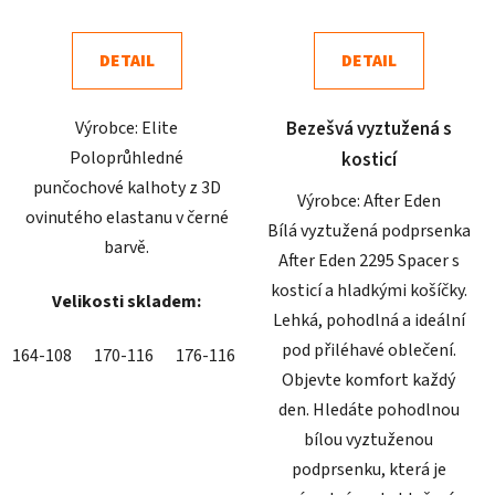
je
je
5,0
5,0
DETAIL
DETAIL
z
z
5
5
Výrobce: Elite
Bezešvá vyztužená s
hvězdiček.
hvězdiček.
Poloprůhledné
kosticí
punčochové kalhoty z 3D
Výrobce: After Eden
ovinutého elastanu v černé
Bílá vyztužená podprsenka
barvě.
After Eden 2295 Spacer s
kosticí a hladkými košíčky.
Velikosti skladem:
Lehká, pohodlná a ideální
pod přiléhavé oblečení.
164-108
170-116
176-116
182-116
Objevte komfort každý
den. Hledáte pohodlnou
bílou vyztuženou
podprsenku, která je