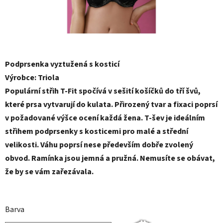
Podprsenka vyztužená s kosticí
Výrobce: Triola
Populární střih T-Fit spočívá v sešití košíčků do tří švů,
které prsa vytvarují do kulata. Přirozený tvar a fixaci poprsí
v požadované výšce ocení každá žena. T-šev je ideálním
střihem podprsenky s kosticemi pro malé a střední
velikosti. Váhu poprsí nese především dobře zvolený
obvod. Ramínka jsou jemná a pružná. Nemusíte se obávat,
že by se vám zařezávala.
Barva