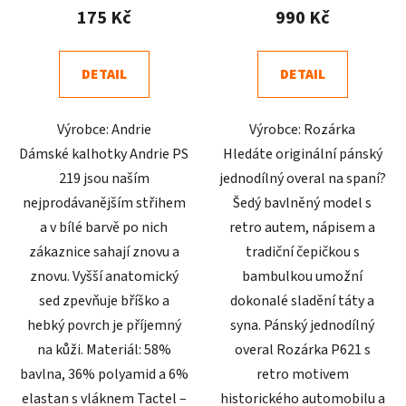
produktu
produktu
175 Kč
990 Kč
je
je
4,4
3,9
DETAIL
DETAIL
z
z
5
5
Výrobce: Andrie
Výrobce: Rozárka
hvězdiček.
hvězdiček.
Dámské kalhotky Andrie PS
Hledáte originální pánský
219 jsou naším
jednodílný overal na spaní?
nejprodávanějším střihem
Šedý bavlněný model s
a v bílé barvě po nich
retro autem, nápisem a
zákaznice sahají znovu a
tradiční čepičkou s
znovu. Vyšší anatomický
bambulkou umožní
sed zpevňuje bříško a
dokonalé sladění táty a
hebký povrch je příjemný
syna. Pánský jednodílný
na kůži. Materiál: 58%
overal Rozárka P621 s
bavlna, 36% polyamid a 6%
retro motivem
elastan s vláknem Tactel –
historického automobilu a