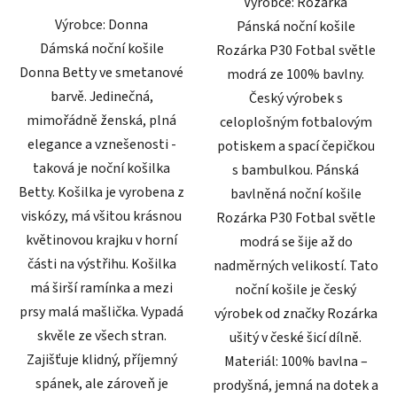
Výrobce: Rozárka
hvězdiček.
hvězdiček.
Výrobce: Donna
Pánská noční košile
Dámská noční košile
Rozárka P30 Fotbal světle
Donna Betty ve smetanové
modrá ze 100% bavlny.
barvě. Jedinečná,
Český výrobek s
mimořádně ženská, plná
celoplošným fotbalovým
elegance a vznešenosti -
potiskem a spací čepičkou
taková je noční košilka
s bambulkou. Pánská
Betty. Košilka je vyrobena z
bavlněná noční košile
viskózy, má všitou krásnou
Rozárka P30 Fotbal světle
květinovou krajku v horní
modrá se šije až do
části na výstřihu. Košilka
nadměrných velikostí. Tato
má širší ramínka a mezi
noční košile je český
prsy malá mašlička. Vypadá
výrobek od značky Rozárka
skvěle ze všech stran.
ušitý v české šicí dílně.
Zajišťuje klidný, příjemný
Materiál: 100% bavlna –
spánek, ale zároveň je
prodyšná, jemná na dotek a