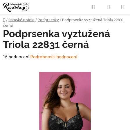
Přejít
Hledat
NÁKUPN
na
KOŠÍK
obsah
Domů
/
Dámské prádlo
/
Podprsenky
/
Podprsenka vyztužená Triola 22831
černá
Podprsenka vyztužená
Triola 22831 černá
Průměrné
16 hodnocení
Podrobnosti hodnocení
hodnocení
produktu
je
4,8
z
5
hvězdiček.