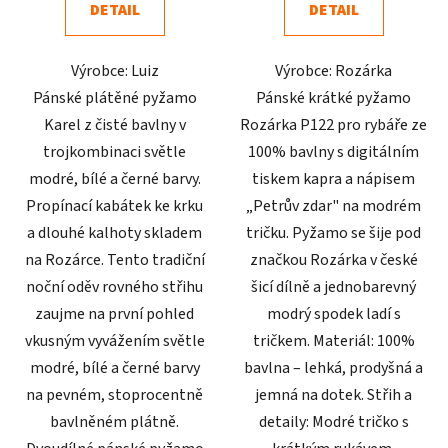
DETAIL
DETAIL
z
z
5
5
Výrobce: Luiz
Výrobce: Rozárka
hvězdiček.
hvězdiček.
Pánské plátěné pyžamo
Pánské krátké pyžamo
Karel z čisté bavlny v
Rozárka P122 pro rybáře ze
trojkombinaci světle
100% bavlny s digitálním
modré, bílé a černé barvy.
tiskem kapra a nápisem
Propínací kabátek ke krku
„Petrův zdar" na modrém
a dlouhé kalhoty skladem
tričku. Pyžamo se šije pod
na Rozárce. Tento tradiční
značkou Rozárka v české
noční oděv rovného střihu
šicí dílně a jednobarevný
zaujme na první pohled
modrý spodek ladí s
vkusným vyvážením světle
tričkem. Materiál: 100%
modré, bílé a černé barvy
bavlna – lehká, prodyšná a
na pevném, stoprocentně
jemná na dotek. Střih a
bavlněném plátně.
detaily: Modré tričko s