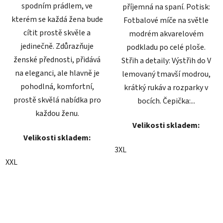
spodním prádlem, ve
příjemná na spaní. Potisk:
kterém se každá žena bude
Fotbalové míče na světle
cítit prostě skvěle a
modrém akvarelovém
jedinečně. Zdůrazňuje
podkladu po celé ploše.
ženské přednosti, přidává
Střih a detaily: Výstřih do V
na eleganci, ale hlavně je
lemovaný tmavší modrou,
pohodlná, komfortní,
krátký rukáv a rozparky v
prostě skvělá nabídka pro
bocích. Čepička:...
každou ženu.
Velikosti skladem:
Velikosti skladem:
3XL
XXL