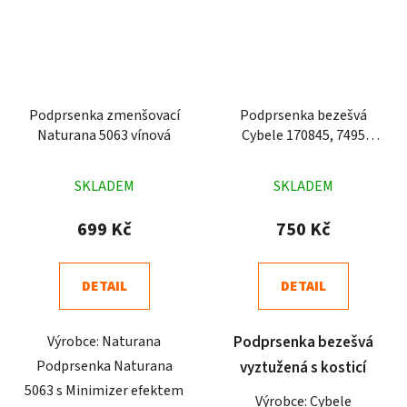
Podprsenka zmenšovací
Podprsenka bezešvá
Naturana 5063 vínová
Cybele 170845, 7495
tělová
Průměrné
Průměrné
SKLADEM
SKLADEM
hodnocení
hodnocení
produktu
produktu
699 Kč
750 Kč
je
je
5,0
5,0
DETAIL
DETAIL
z
z
5
5
Výrobce: Naturana
Podprsenka bezešvá
hvězdiček.
hvězdiček.
Podprsenka Naturana
vyztužená s kosticí
5063 s Minimizer efektem
Výrobce: Cybele