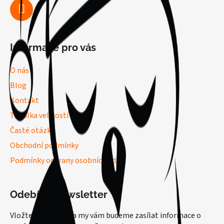
Informace pro vás
O nás
Blog
Kontakt
Tabulka velikostí
Časté otázky
Obchodní podmínky
Podmínky ochrany osobních údajů
Odebírat newsletter
Vložte svůj e-mail a my vám budeme zasílat informace o