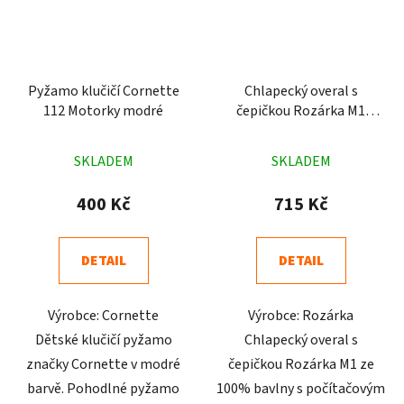
Pyžamo klučičí Cornette
Chlapecký overal s
112 Motorky modré
čepičkou Rozárka M1
počítač modrá
Průměrné
Průměrné
SKLADEM
SKLADEM
hodnocení
hodnocení
produktu
produktu
400 Kč
715 Kč
je
je
5,0
4,9
DETAIL
DETAIL
z
z
5
5
Výrobce: Cornette
Výrobce: Rozárka
hvězdiček.
hvězdiček.
Dětské klučičí pyžamo
Chlapecký overal s
značky Cornette v modré
čepičkou Rozárka M1 ze
barvě. Pohodlné pyžamo
100% bavlny s počítačovým