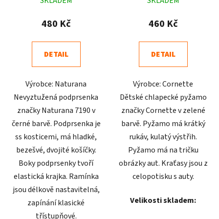
SKLADEM
SKLADEM
hodnocení
hodnocení
produktu
produktu
480 Kč
460 Kč
je
je
5,0
5,0
DETAIL
DETAIL
z
z
5
5
Výrobce: Naturana
Výrobce: Cornette
hvězdiček.
hvězdiček.
Nevyztužená podprsenka
Dětské chlapecké pyžamo
značky Naturana 7190 v
značky Cornette v zelené
černé barvě. Podprsenka je
barvě. Pyžamo má krátký
ss kosticemi, má hladké,
rukáv, kulatý výstřih.
bezešvé, dvojité košíčky.
Pyžamo má na tričku
Boky podprsenky tvoří
obrázky aut. Kraťasy jsou z
elastická krajka. Ramínka
celopotisku s auty.
jsou délkově nastavitelná,
Velikosti skladem:
zapínání klasické
třístupňové.