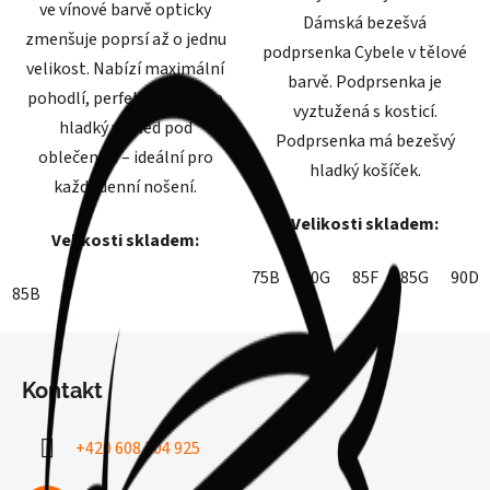
ve vínové barvě opticky
Dámská bezešvá
zmenšuje poprsí až o jednu
podprsenka Cybele v tělové
velikost. Nabízí maximální
barvě. Podprsenka je
pohodlí, perfektní oporu a
vyztužená s kosticí.
hladký vzhled pod
Podprsenka má bezešvý
oblečením – ideální pro
hladký košíček.
každodenní nošení.
Velikosti skladem:
Velikosti skladem:
75B
80G
85F
85G
90D
85B
Z
á
Kontakt
p
a
+420 608 704 925
t
í