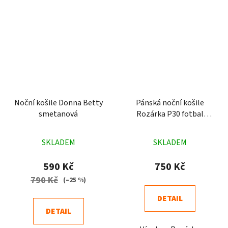
Noční košile Donna Betty
Pánská noční košile
smetanová
Rozárka P30 fotbal
světle modrá
Průměrné
Průměrné
SKLADEM
SKLADEM
hodnocení
hodnocení
produktu
produktu
590 Kč
750 Kč
je
je
790 Kč
(–25 %)
4,9
4,8
DETAIL
z
z
DETAIL
5
5