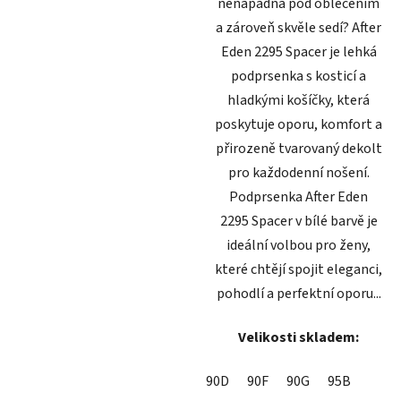
nenápadná pod oblečením
a zároveň skvěle sedí? After
Eden 2295 Spacer je lehká
podprsenka s kosticí a
hladkými košíčky, která
poskytuje oporu, komfort a
přirozeně tvarovaný dekolt
pro každodenní nošení.
Podprsenka After Eden
2295 Spacer v bílé barvě je
ideální volbou pro ženy,
které chtějí spojit eleganci,
pohodlí a perfektní oporu...
Velikosti skladem:
90D
90F
90G
95B