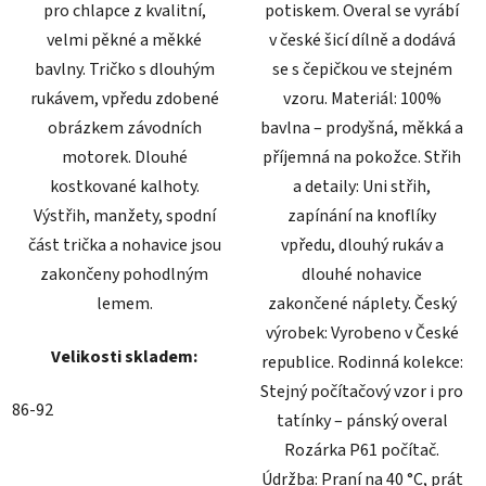
pro chlapce z kvalitní,
potiskem. Overal se vyrábí
velmi pěkné a měkké
v české šicí dílně a dodává
bavlny. Tričko s dlouhým
se s čepičkou ve stejném
rukávem, vpředu zdobené
vzoru. Materiál: 100%
obrázkem závodních
bavlna – prodyšná, měkká a
motorek. Dlouhé
příjemná na pokožce. Střih
kostkované kalhoty.
a detaily: Uni střih,
Výstřih, manžety, spodní
zapínání na knoflíky
část trička a nohavice jsou
vpředu, dlouhý rukáv a
zakončeny pohodlným
dlouhé nohavice
lemem.
zakončené náplety. Český
výrobek: Vyrobeno v České
Velikosti skladem:
republice. Rodinná kolekce:
Stejný počítačový vzor i pro
86-92
tatínky – pánský overal
Rozárka P61 počítač.
Údržba: Praní na 40 °C, prát