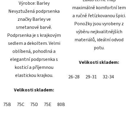
Výrobce: Barley
maximálně komfortní lem
Nevyztužená podprsenka
a ručně řetízkovanou špici.
značky Barley ve
Ponožky jsou vyrobeny z
smetanové barvě.
výběru nejkvalitnějších
Podprsenka je s krajkovým
materiálů, ideální odvod
sedlem a dekoltem. Velmi
potu.
oblíbená, pohodlná a
elegantní podprsenka s
Velikosti skladem:
kosticí a příjemnou
elastickou krajkou.
26-28
29-31
32-34
Velikosti skladem:
75B
75C
75D
75E
80B
80C
80D
80E
85B
85C