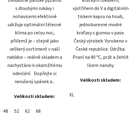
Dvoudílné pánské pyžamo
krátkým rukávem,
s dlouhými rukávy i
výstřihem do V a digitálním
nohavicemi efektivně
tiskem kapra na hrudi,
udržuje optimální tělesné
jednobarevné modré
klima po celou noc,
kraťasy s gumou v pase.
přičemž je – stejně jako
Český výrobek: Vyrobeno v
veškerý sortiment v naší
České republice. Údržba:
nabídce – reálně skladem a
Praní na 40 °C, prát a žehlit
nachystáno k okamžitému
lícem naruby.
odeslání. Dopřejte si
Velikosti skladem:
nerušený spánek a...
XL
Velikosti skladem:
48
52
62
68