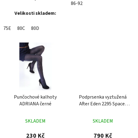
86-92
Velikosti skladem:
75E
80C
80D
Punčochové kalhoty
Podprsenka vyztužená
ADRIANA černé
After Eden 2295 Spacer
bílá
Průměrné
Průměrné
SKLADEM
SKLADEM
hodnocení
hodnocení
produktu
produktu
230 Kč
790 Kč