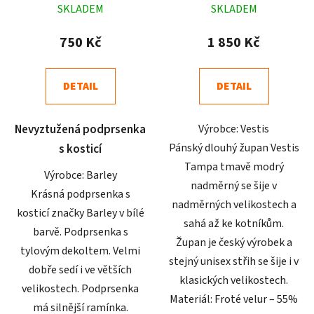
SKLADEM
SKLADEM
hodnocení
hodnocení
produktu
produktu
750 Kč
1 850 Kč
je
je
5,0
4,3
DETAIL
DETAIL
z
z
5
5
Nevyztužená podprsenka
Výrobce: Vestis
hvězdiček.
hvězdiček.
Pánský dlouhý župan Vestis
s kosticí
Tampa tmavě modrý
Výrobce: Barley
nadměrný se šije v
Krásná podprsenka s
nadměrných velikostech a
kosticí značky Barley v bílé
sahá až ke kotníkům.
barvě. Podprsenka s
Župan je český výrobek a
tylovým dekoltem. Velmi
stejný unisex střih se šije i v
dobře sedí i ve větších
klasických velikostech.
velikostech. Podprsenka
Materiál: Froté velur – 55%
má silnější ramínka.