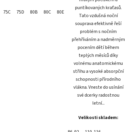
puntíkovaných kraťasů.
75C
75D
80B
80C
80E
85B
Tato vzdušná noční
souprava efektivně řeší
problém s nočním
přehříváním a nadměrným
pocením dětí během
teplých měsíců díky
volnému anatomickému
střihu a vysoké absorpční
schopnosti přírodního
vlákna. Vneste do usínání
své dcerky radostnou
letní...
Velikosti skladem: