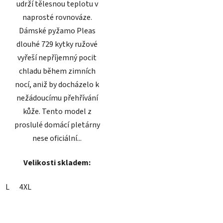
udrží tělesnou teplotu v
naprosté rovnováze.
Dámské pyžamo Pleas
dlouhé 729 kytky ružové
vyřeší nepříjemný pocit
chladu během zimních
nocí, aniž by docházelo k
nežádoucímu přehřívání
kůže. Tento model z
proslulé domácí pletárny
nese oficiální...
Velikosti skladem:
L
4XL