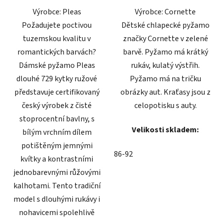
Výrobce: Pleas
Výrobce: Cornette
hvězdiček.
hvězdiček.
Požadujete poctivou
Dětské chlapecké pyžamo
tuzemskou kvalitu v
značky Cornette v zelené
romantických barvách?
barvě. Pyžamo má krátký
Dámské pyžamo Pleas
rukáv, kulatý výstřih.
dlouhé 729 kytky ružové
Pyžamo má na tričku
představuje certifikovaný
obrázky aut. Kraťasy jsou z
český výrobek z čisté
celopotisku s auty.
stoprocentní bavlny, s
Velikosti skladem:
bílým vrchním dílem
potištěným jemnými
86-92
kvítky a kontrastními
jednobarevnými růžovými
kalhotami. Tento tradiční
model s dlouhými rukávy i
nohavicemi spolehlivě