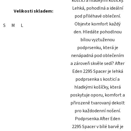
kosticí a hladkými košíčky.
Lehká, pohodlná a ideální
Velikosti skladem:
pod přiléhavé oblečení.
Objevte komfort každý
S
M
L
den. Hledáte pohodlnou
bílou vyztuženou
podprsenku, která je
nenápadná pod oblečením
a zároveň skvěle sedí? After
Eden 2295 Spacer je lehká
podprsenka s kosticí a
hladkými košíčky, která
poskytuje oporu, komfort a
přirozeně tvarovaný dekolt
pro každodenní nošení.
Podprsenka After Eden
2295 Spacer v bílé barvě je