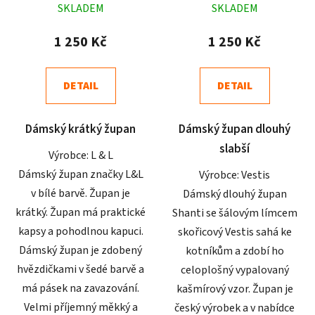
SKLADEM
SKLADEM
hodnocení
hodnocení
produktu
produktu
1 250 Kč
1 250 Kč
je
je
4,9
4,9
DETAIL
DETAIL
z
z
5
5
Dámský krátký župan
Dámský župan dlouhý
hvězdiček.
hvězdiček.
slabší
Výrobce: L & L
Dámský župan značky L&L
Výrobce: Vestis
v bílé barvě. Župan je
Dámský dlouhý župan
krátký. Župan má praktické
Shanti se šálovým límcem
kapsy a pohodlnou kapuci.
skořicový Vestis sahá ke
Dámský župan je zdobený
kotníkům a zdobí ho
hvězdičkami v šedé barvě a
celoplošný vypalovaný
má pásek na zavazování.
kašmírový vzor. Župan je
Velmi příjemný měkký a
český výrobek a v nabídce