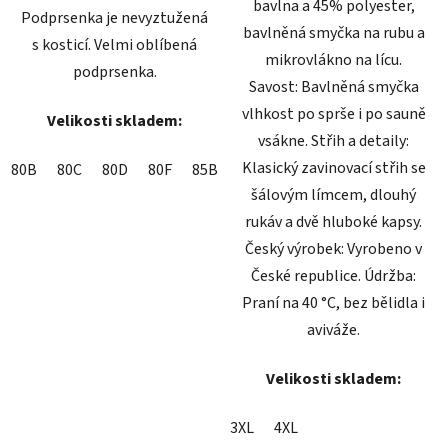
bavlna a 45% polyester,
Podprsenka je nevyztužená
bavlněná smyčka na rubu a
s kosticí. Velmi oblíbená
mikrovlákno na lícu.
podprsenka.
Savost: Bavlněná smyčka
vlhkost po sprše i po sauně
Velikosti skladem:
vsákne. Střih a detaily:
Klasický zavinovací střih se
80B
80C
80D
80F
85B
85D
85E
90B
90C
90D
šálovým límcem, dlouhý
rukáv a dvě hluboké kapsy.
Český výrobek: Vyrobeno v
České republice. Údržba:
Praní na 40 °C, bez bělidla i
aviváže.
Velikosti skladem:
3XL
4XL