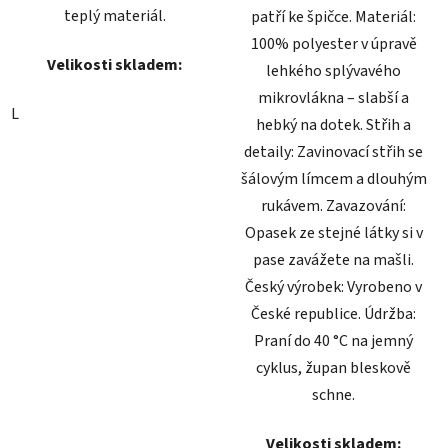
teplý materiál.
patří ke špičce. Materiál:
100% polyester v úpravě
Velikosti skladem:
lehkého splývavého
mikrovlákna – slabší a
L
hebký na dotek. Střih a
detaily: Zavinovací střih se
šálovým límcem a dlouhým
rukávem. Zavazování:
Opasek ze stejné látky si v
pase zavážete na mašli.
Český výrobek: Vyrobeno v
České republice. Údržba:
Praní do 40 °C na jemný
cyklus, župan bleskově
schne.
Velikosti skladem: