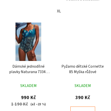
XL
Dámské jednodílné
Pyžamo dětské Cornette
plavky Naturana 73341
85 Myška růžové
modré
Průměrné
Průměrné
SKLADEM
SKLADEM
hodnocení
hodnocení
produktu
produktu
990 Kč
390 Kč
je
je
1 190 Kč
(až –23 %)
3,4
5,0