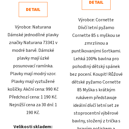
DETAIL
z
z
DETAIL
5
5
Výrobce: Cornette
hvězdiček.
hvězdiček.
Výrobce: Naturana
Dívčí letní pyžamo
Dámské jednodílné plavky
Cornette 85 s myškou se
značky Naturana 73341 v
zmrzlinou a
modré barvě. Dámské
puntíkovanými šortkami.
plavky mají úzké
Lehká 100% bavlna pro
posunovací ramínka.
pohodlný dětský spánek
Plavky mají modrý vzor.
bez pocení. Koupit! Růžové
Plavky mají vyztužené
dětské pyžamo Cornette
košíčky. Akční cena: 990 Kč
85 Myška s krátkým
Předchozí cena: 1 190 Kč.
rukávem představuje
Nejnižší cena za 30 dní: 1
ideální dívčí letní set ze
190 Kč.
stoprocentní výběrové
bavlny, složený z trička s
Velikosti skladem:
hravým potiskem a