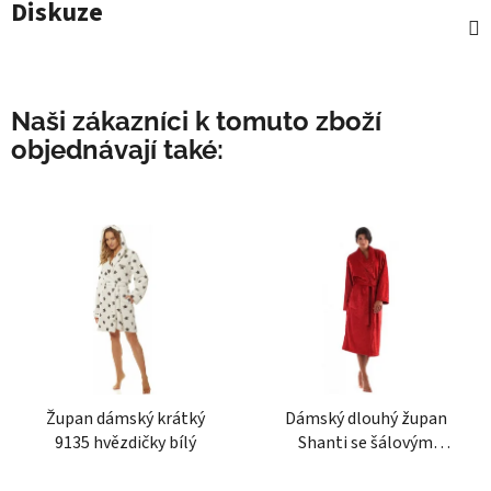
Diskuze
Naši zákazníci k tomuto zboží
objednávají také:
Župan dámský krátký
Dámský dlouhý župan
9135 hvězdičky bílý
Shanti se šálovým
límcem skořicový
Průměrné
Průměrné