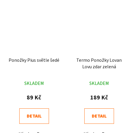
Ponožky Pius světle šedé
Termo Ponožky Lovan
Lovu zdar zelená
Průměrné
Průměrné
SKLADEM
SKLADEM
hodnocení
hodnocení
produktu
produktu
89 Kč
189 Kč
je
je
4,9
4,3
DETAIL
DETAIL
z
z
5
5