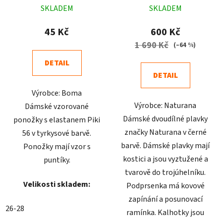
SKLADEM
SKLADEM
hodnocení
hodnocení
produktu
produktu
45 Kč
600 Kč
je
je
1 690 Kč
(–64 %)
4,9
5,0
DETAIL
z
z
DETAIL
5
5
Výrobce: Boma
hvězdiček.
hvězdiček.
Výrobce: Naturana
Dámské vzorované
Dámské dvoudílné plavky
ponožky s elastanem Piki
značky Naturana v černé
56 v tyrkysové barvě.
barvě. Dámské plavky mají
Ponožky mají vzor s
kostici a jsou vyztužené a
puntíky.
tvarově do trojúhelníku.
Velikosti skladem:
Podprsenka má kovové
zapínání a posunovací
26-28
ramínka. Kalhotky jsou