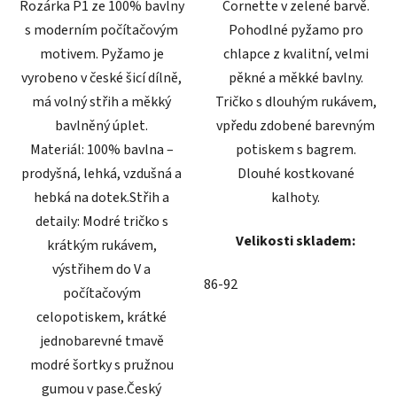
Rozárka P1 ze 100% bavlny
Cornette v zelené barvě.
s moderním počítačovým
Pohodlné pyžamo pro
motivem. Pyžamo je
chlapce z kvalitní, velmi
vyrobeno v české šicí dílně,
pěkné a měkké bavlny.
má volný střih a měkký
Tričko s dlouhým rukávem,
bavlněný úplet.
vpředu zdobené barevným
Materiál: 100% bavlna –
potiskem s bagrem.
prodyšná, lehká, vzdušná a
Dlouhé kostkované
hebká na dotek.Střih a
kalhoty.
detaily: Modré tričko s
Velikosti skladem:
krátkým rukávem,
výstřihem do V a
86-92
počítačovým
celopotiskem, krátké
jednobarevné tmavě
modré šortky s pružnou
gumou v pase.Český