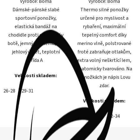
Výrobce: Boma
Výrobce: Boma
hvězdiček.
hvězdiček.
Dámské-pánské slabé
Thermo silné ponožky
sportovní ponožky,
určené pro myslivost a
elastická bandáž na
rybaření, maximální
chodidle proti přetočení v
tepelný comfort díky
botě, jemný svěr lemu, 200
merino vlně, polstrované
jehlový úplet, teplotní
froté zabraňuje otlakům,
třída A
extra volný neškrtící lem,
anatomicky tvarováno. Na
Velikosti skladem:
ponožkách je nápis Lovu
zdar.
26-28
29-31
Velikosti skladem:
26-28
29-31
32-34
Z
á