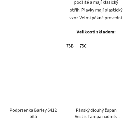
podšité a mají klasický
střih. Plavky mají plastický
vzor. Velmi pěkné provední.
Velikosti skladem:
75B
75C
Podprsenka Barley 6412
Pánský dlouhý župan
bílá
Vestis Tampa nadměr
tmavě modrý
Průměrné
Průměrné