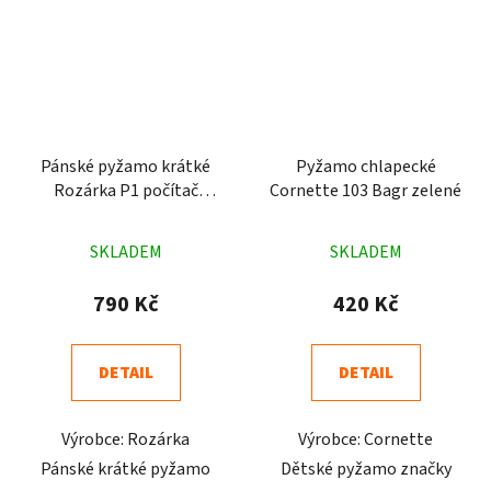
Pánské pyžamo krátké
Pyžamo chlapecké
Rozárka P1 počítač
Cornette 103 Bagr zelené
modré
Průměrné
Průměrné
SKLADEM
SKLADEM
hodnocení
hodnocení
produktu
produktu
790 Kč
420 Kč
je
je
4,4
5,0
DETAIL
DETAIL
z
z
5
5
Výrobce: Rozárka
Výrobce: Cornette
hvězdiček.
hvězdiček.
Pánské krátké pyžamo
Dětské pyžamo značky