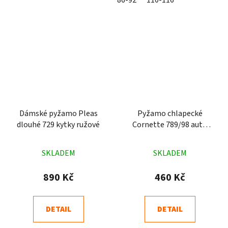
86-92
110-116
Dámské pyžamo Pleas
Pyžamo chlapecké
dlouhé 729 kytky ružové
Cornette 789/98 auto
zelené
Průměrné
Průměrné
SKLADEM
SKLADEM
hodnocení
hodnocení
produktu
produktu
890 Kč
460 Kč
je
je
4,8
5,0
DETAIL
DETAIL
z
z
5
5