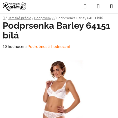
Přejít
Hledat
NÁKUPN
na
KOŠÍK
obsah
Domů
/
Dámské prádlo
/
Podprsenky
/
Podprsenka Barley 64151 bílá
Podprsenka Barley 64151
bílá
Průměrné
10 hodnocení
Podrobnosti hodnocení
hodnocení
produktu
je
5,0
z
5
hvězdiček.