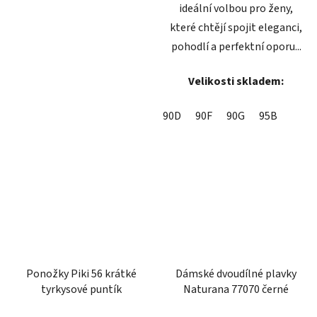
ideální volbou pro ženy,
které chtějí spojit eleganci,
pohodlí a perfektní oporu...
Velikosti skladem:
90D
90F
90G
95B
Ponožky Piki 56 krátké
Dámské dvoudílné plavky
tyrkysové puntík
Naturana 77070 černé
Průměrné
Průměrné