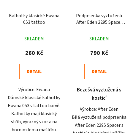
Kalhotky klasické Ewana
Podprsenka vyztužená
053 tattoo
After Eden 2295 Spacer
bílá
Průměrné
Průměrné
SKLADEM
SKLADEM
hodnocení
hodnocení
produktu
produktu
260 Kč
790 Kč
je
je
4,9
5,0
DETAIL
DETAIL
z
z
5
5
Výrobce: Ewana
Bezešvá vyztužená s
hvězdiček.
hvězdiček.
Dámské klasické kalhotky
kosticí
Ewana 053 v tattoo barvě.
Výrobce: After Eden
Kalhotky mají klasický
Bílá vyztužená podprsenka
střih, výrazný vzor a na
After Eden 2295 Spacer s
horním lemu mašlčku.