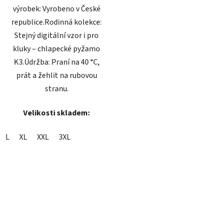
výrobek: Vyrobeno v České
republice.Rodinná kolekce:
Stejný digitální vzor i pro
kluky – chlapecké pyžamo
K3.Údržba: Praní na 40 °C,
prát a žehlit na rubovou
stranu.
Velikosti skladem:
L
XL
XXL
3XL