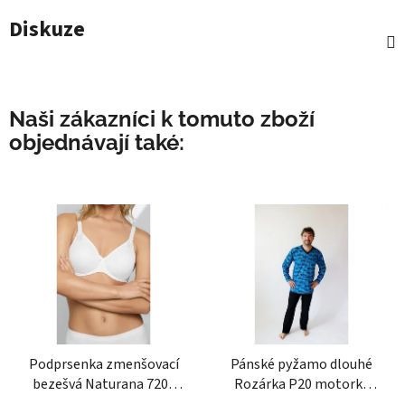
Diskuze
Naši zákazníci k tomuto zboží
objednávají také:
Podprsenka zmenšovací
Pánské pyžamo dlouhé
bezešvá Naturana 7208
Rozárka P20 motorka
bílá
modré