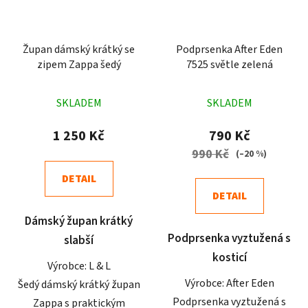
Župan dámský krátký se
Podprsenka After Eden
zipem Zappa šedý
7525 světle zelená
Průměrné
Průměrné
SKLADEM
SKLADEM
hodnocení
hodnocení
produktu
produktu
1 250 Kč
790 Kč
je
je
990 Kč
(–20 %)
4,5
5,0
DETAIL
z
z
DETAIL
5
5
Dámský župan krátký
hvězdiček.
hvězdiček.
Podprsenka vyztužená s
slabší
kosticí
Výrobce: L & L
Výrobce: After Eden
Šedý dámský krátký župan
Podprsenka vyztužená s
Zappa s praktickým