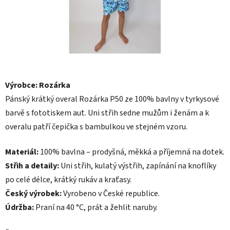
Výrobce: Rozárka
Pánský krátký overal Rozárka P50 ze 100% bavlny v tyrkysové
barvě s fototiskem aut. Uni střih sedne mužům i ženám a k
overalu patří čepička s bambulkou ve stejném vzoru.
Materiál:
100% bavlna – prodyšná, měkká a příjemná na dotek.
Střih a detaily:
Uni střih, kulatý výstřih, zapínání na knoflíky
po celé délce, krátký rukáv a kraťasy.
Český výrobek:
Vyrobeno v České republice.
Údržba:
Praní na 40 °C, prát a žehlit naruby.