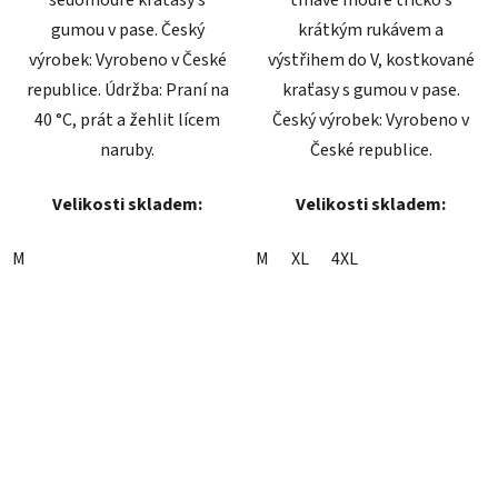
gumou v pase. Český
krátkým rukávem a
výrobek: Vyrobeno v České
výstřihem do V, kostkované
republice. Údržba: Praní na
kraťasy s gumou v pase.
40 °C, prát a žehlit lícem
Český výrobek: Vyrobeno v
naruby.
České republice.
Velikosti skladem:
Velikosti skladem:
M
M
XL
4XL