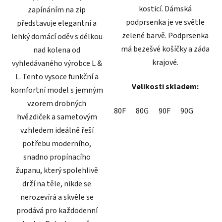
kosticí. Dámská
zapínáním na zip
podprsenka je ve světle
představuje elegantní a
zelené barvě. Podprsenka
lehký domácí oděv s délkou
má bezešvé košíčky a záda
nad kolena od
krajové.
vyhledávaného výrobce L &
L. Tento vysoce funkční a
Velikosti skladem:
komfortní model s jemným
vzorem drobných
80F
80G
90F
90G
hvězdiček a sametovým
vzhledem ideálně řeší
potřebu moderního,
snadno propínacího
županu, který spolehlivě
drží na těle, nikde se
nerozevírá a skvěle se
prodává pro každodenní