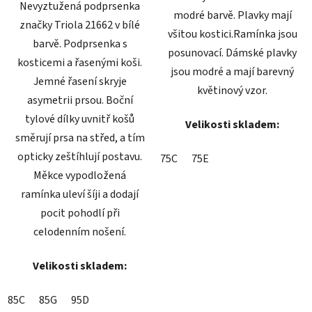
Nevyztužená podprsenka
modré barvě. Plavky mají
značky Triola 21662 v bílé
všitou kostici.Ramínka jsou
barvě. Podprsenka s
posunovací. Dámské plavky
kosticemi a řasenými koši.
jsou modré a mají barevný
Jemné řasení skryje
květinový vzor.
asymetrii prsou. Boční
tylové dílky uvnitř košů
Velikosti skladem:
směrují prsa na střed, a tím
opticky zeštíhlují postavu.
75C
75E
Měkce vypodložená
ramínka uleví šíji a dodají
pocit pohodlí při
celodenním nošení.
Velikosti skladem:
85C
85G
95D