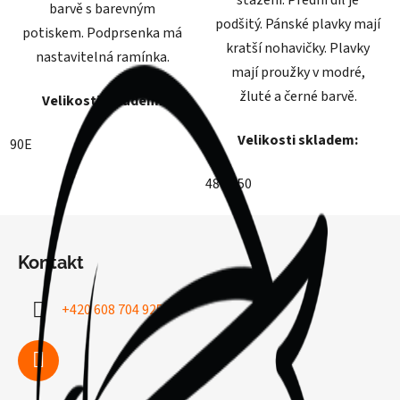
stažení. Přední díl je
barvě s barevným
podšitý. Pánské plavky mají
potiskem. Podprsenka má
kratší nohavičky. Plavky
nastavitelná ramínka.
mají proužky v modré,
žluté a černé barvě.
Velikosti skladem:
Velikosti skladem:
90E
48
50
Z
á
Kontakt
p
a
+420 608 704 925
t
í