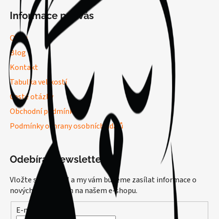
Informace pro vás
O nás
Blog
Kontakt
Tabulka velikostí
Časté otázky
Obchodní podmínky
Podmínky ochrany osobních údajů
Odebírat newsletter
Vložte svůj e-mail a my vám budeme zasílat informace o
nových produktech na našem e-shopu.
E-mail