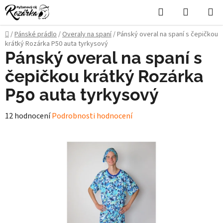
Přejít
Hledat
NÁKUPN
na
KOŠÍK
obsah
Domů
/
Pánské prádlo
/
Overaly na spaní
/
Pánský overal na spaní s čepičkou
krátký Rozárka P50 auta tyrkysový
Pánský overal na spaní s
čepičkou krátký Rozárka
P50 auta tyrkysový
Průměrné
12 hodnocení
Podrobnosti hodnocení
hodnocení
produktu
je
4,9
z
5
hvězdiček.