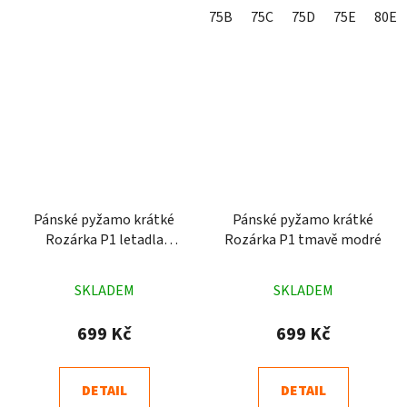
75B
75C
75D
75E
80E
Pánské pyžamo krátké
Pánské pyžamo krátké
Rozárka P1 letadla
Rozárka P1 tmavě modré
modré
Průměrné
Průměrné
SKLADEM
SKLADEM
hodnocení
hodnocení
produktu
produktu
699 Kč
699 Kč
je
je
4,7
4,9
DETAIL
DETAIL
z
z