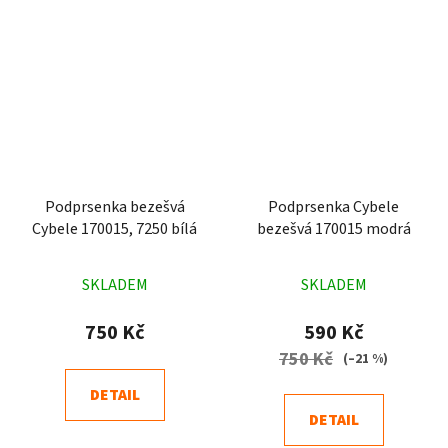
Podprsenka bezešvá
Podprsenka Cybele
Cybele 170015, 7250 bílá
bezešvá 170015 modrá
Průměrné
Průměrné
SKLADEM
SKLADEM
hodnocení
hodnocení
produktu
produktu
750 Kč
590 Kč
je
je
750 Kč
(–21 %)
5,0
4,5
DETAIL
z
z
DETAIL
5
5