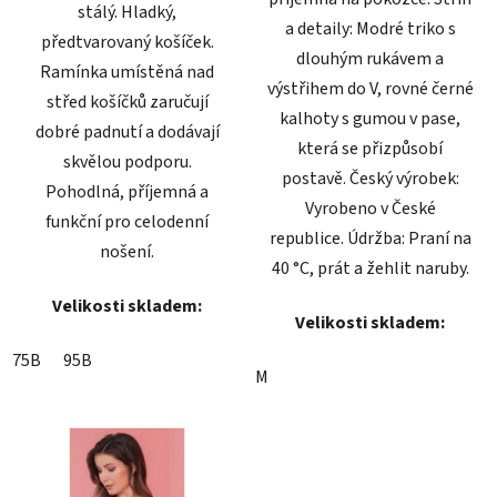
stálý. Hladký,
a detaily: Modré triko s
předtvarovaný košíček.
dlouhým rukávem a
Ramínka umístěná nad
výstřihem do V, rovné černé
střed košíčků zaručují
kalhoty s gumou v pase,
dobré padnutí a dodávají
která se přizpůsobí
skvělou podporu.
postavě. Český výrobek:
Pohodlná, příjemná a
Vyrobeno v České
funkční pro celodenní
republice. Údržba: Praní na
nošení.
40 °C, prát a žehlit naruby.
Velikosti skladem:
Velikosti skladem:
75B
95B
M