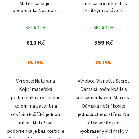
Mateřská kojící
Dámská noční košile s
podprsenka Naturana
krátkým rukávem
pruhovaná 5105
Mariana starorůžová
Průměrné
Průměrné
SKLADEM
SKLADEM
hodnocení
hodnocení
produktu
produktu
610 Kč
359 Kč
je
je
4,9
4,5
DETAIL
DETAIL
z
z
5
5
Výrobce: Naturana
Výrobce: Vienetta Secret
hvězdiček.
hvězdiček.
Kojící mateřská
Dámská noční košile s
podprsenka pro snadné
krátkým rukávem Mariana.
kojení má patent na
Dámská noční košile
otvírání košíčků jednou
jednoduchého střihu. Na
rukou. Mateřská
látce košile jsou
podprsenka je bez kostic je
vyobrazeny vlčí máky v