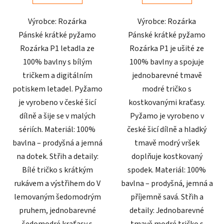
5
5
Výrobce: Rozárka
Výrobce: Rozárka
hvězdiček.
hvězdiček.
Pánské krátké pyžamo
Pánské krátké pyžamo
Rozárka P1 letadla ze
Rozárka P1 je ušité ze
100% bavlny s bílým
100% bavlny a spojuje
tričkem a digitálním
jednobarevné tmavě
potiskem letadel. Pyžamo
modré tričko s
je vyrobeno v české šicí
kostkovanými kraťasy.
dílně a šije se v malých
Pyžamo je vyrobeno v
sériích. Materiál: 100%
české šicí dílně a hladký
bavlna – prodyšná a jemná
tmavě modrý vršek
na dotek. Střih a detaily:
doplňuje kostkovaný
Bílé tričko s krátkým
spodek. Materiál: 100%
rukávem a výstřihem do V
bavlna – prodyšná, jemná a
lemovaným šedomodrým
příjemně savá. Střih a
pruhem, jednobarevné
detaily: Jednobarevné
šedomodré kraťasy s
tmavě modré tričko s