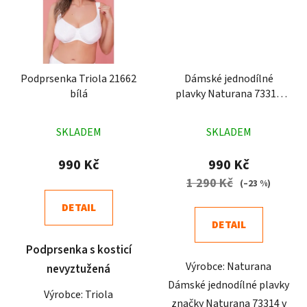
Podprsenka Triola 21662
Dámské jednodílné
bílá
plavky Naturana 73314
kytky modré
Průměrné
Průměrné
SKLADEM
SKLADEM
hodnocení
hodnocení
produktu
produktu
990 Kč
990 Kč
je
je
1 290 Kč
(–23 %)
4,3
4,1
DETAIL
z
z
DETAIL
5
5
Podprsenka s kosticí
hvězdiček.
hvězdiček.
Výrobce: Naturana
nevyztužená
Dámské jednodílné plavky
Výrobce: Triola
značky Naturana 73314 v