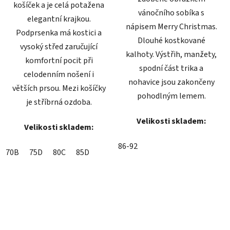
košíček a je celá potažena
vánočního sobíka s
elegantní krajkou.
nápisem Merry Christmas.
Podprsenka má kostici a
Dlouhé kostkované
vysoký střed zaručující
kalhoty. Výstřih, manžety,
komfortní pocit při
spodní část trika a
celodenním nošení i
nohavice jsou zakončeny
větších prsou. Mezi košíčky
pohodlným lemem.
je stříbrná ozdoba.
Velikosti skladem:
Velikosti skladem:
86-92
70B
75D
80C
85D