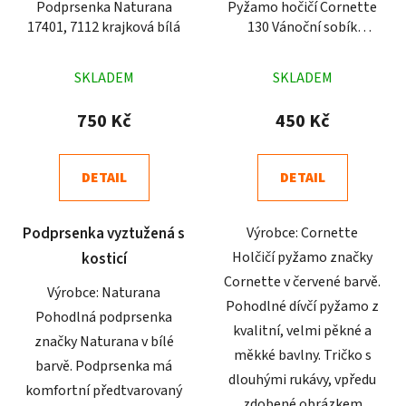
Podprsenka Naturana
Pyžamo hočičí Cornette
17401, 7112 krajková bílá
130 Vánoční sobík
červené
Průměrné
Průměrné
SKLADEM
SKLADEM
hodnocení
hodnocení
produktu
produktu
750 Kč
450 Kč
je
je
5,0
4,7
DETAIL
DETAIL
z
z
5
5
Podprsenka vyztužená s
Výrobce: Cornette
hvězdiček.
hvězdiček.
Holčičí pyžamo značky
kosticí
Cornette v červené barvě.
Výrobce: Naturana
Pohodlné dívčí pyžamo z
Pohodlná podprsenka
kvalitní, velmi pěkné a
značky Naturana v bílé
měkké bavlny. Tričko s
barvě. Podprsenka má
dlouhými rukávy, vpředu
komfortní předtvarovaný
zdobené obrázkem