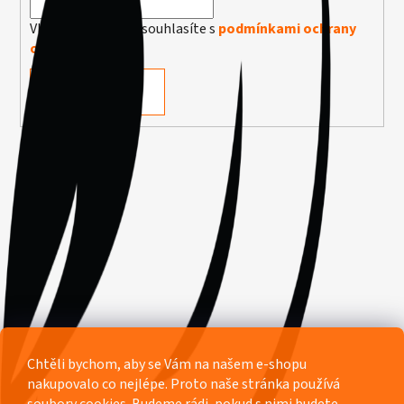
Vložením e-mailu souhlasíte s
podmínkami ochrany
osobních údajů
PŘIHLÁSIT SE
Facebook
Chtěli bychom, aby se Vám na našem e-shopu
nakupovalo co nejlépe. Proto naše stránka používá