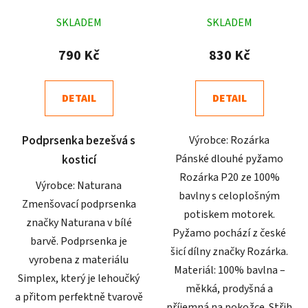
Průměrné
Průměrné
SKLADEM
SKLADEM
hodnocení
hodnocení
produktu
produktu
790 Kč
830 Kč
je
je
4,8
4,2
DETAIL
DETAIL
z
z
5
5
Podprsenka bezešvá s
Výrobce: Rozárka
hvězdiček.
hvězdiček.
Pánské dlouhé pyžamo
kosticí
Rozárka P20 ze 100%
Výrobce: Naturana
bavlny s celoplošným
Zmenšovací podprsenka
potiskem motorek.
značky Naturana v bílé
Pyžamo pochází z české
barvě. Podprsenka je
šicí dílny značky Rozárka.
vyrobena z materiálu
Materiál: 100% bavlna –
Simplex, který je lehoučký
měkká, prodyšná a
a přitom perfektně tvarově
příjemná na pokožce. Střih