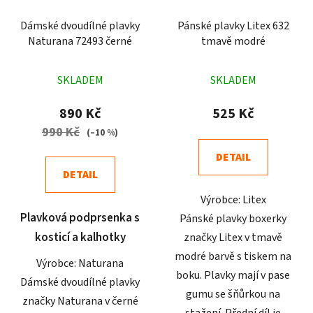
Dámské dvoudílné plavky
Pánské plavky Litex 632
Naturana 72493 černé
tmavě modré
Průměrné
Průměrné
SKLADEM
SKLADEM
hodnocení
hodnocení
produktu
produktu
890 Kč
525 Kč
je
je
990 Kč
(–10 %)
5,0
5,0
DETAIL
z
z
DETAIL
5
5
Výrobce: Litex
hvězdiček.
hvězdiček.
Plavková podprsenka s
Pánské plavky boxerky
kosticí a kalhotky
značky Litex v tmavě
modré barvě s tiskem na
Výrobce: Naturana
boku. Plavky mají v pase
Dámské dvoudílné plavky
gumu se šňůrkou na
značky Naturana v černé