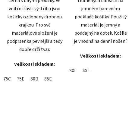
černá s bílými proužky. Ve
tlumených barvách na
vnitřní části výstřihu jsou
jemném barevném
košíčky ozdobeny drobnou
podkladě košilky. Použitý
krajkou. Pro své
materiál je jemný a
materiálové složení je
poddajný na dotek. Košile
podprsenka pevnější a tedy
je vhodná na denní nošení.
dobře drží tvar.
Velikosti skladem:
Velikosti skladem:
3XL
4XL
75C
75E
80B
85E