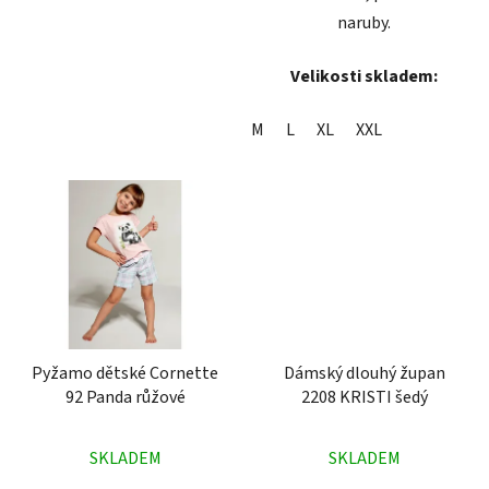
naruby.
Velikosti skladem:
M
L
XL
XXL
Pyžamo dětské Cornette
Dámský dlouhý župan
92 Panda růžové
2208 KRISTI šedý
Průměrné
Průměrné
SKLADEM
SKLADEM
hodnocení
hodnocení