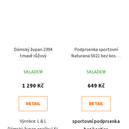
Dámský župan 2304
Podprsenka sportovní
tmavě růžový
Naturana 5021 bez kostic
černá
Průměrné
Průměrné
SKLADEM
SKLADEM
hodnocení
hodnocení
produktu
produktu
1 290 Kč
649 Kč
je
je
4,7
4,6
DETAIL
DETAIL
z
z
5
5
Výrobce: L & L
sportovní podprsenka
hvězdiček.
hvězdiček.
Dámský župan značky L&L