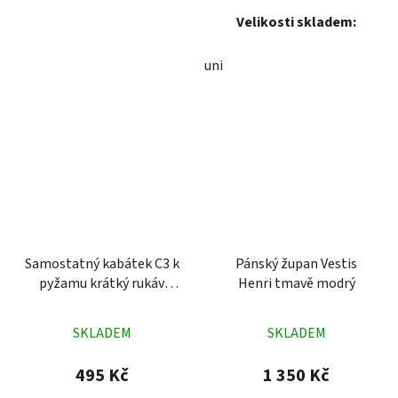
Velikosti skladem:
uni
Samostatný kabátek C3 k
Pánský župan Vestis
pyžamu krátký rukáv
Henri tmavě modrý
modročervený
Průměrné
Průměrné
SKLADEM
SKLADEM
hodnocení
hodnocení
produktu
produktu
495 Kč
1 350 Kč
je
je