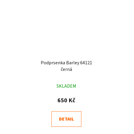
Podprsenka Barley 64121
černá
Průměrné
SKLADEM
hodnocení
produktu
650 Kč
je
4,7
DETAIL
z
5