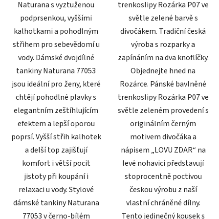
Naturana s vyztuženou
trenkoslipy Rozárka P07 ve
podprsenkou, vyššími
světle zelené barvě s
kalhotkami a pohodlným
divočákem. Tradiční česká
střihem pro sebevědomí u
výroba s rozparky a
vody. Dámské dvojdílné
zapínáním na dva knoflíčky.
tankiny Naturana 77053
Objednejte hned na
jsou ideální pro ženy, které
Rozárce. Pánské bavlněné
chtějí pohodlné plavky s
trenkoslipy Rozárka P07 ve
elegantním zeštíhlujícím
světle zeleném provedení s
efektem a lepší oporou
originálním černým
poprsí. Vyšší střih kalhotek
motivem divočáka a
a delší top zajišťují
nápisem „LOVU ZDAR“ na
komfort i větší pocit
levé nohavici představují
jistoty při koupání i
stoprocentně poctivou
relaxaci u vody. Stylové
českou výrobu z naší
dámské tankiny Naturana
vlastní chráněné dílny.
77053 v černo-bílém
Tento jedinečný kousek s