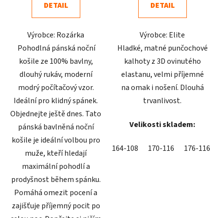
DETAIL
DETAIL
z
z
5
5
Výrobce: Rozárka
Výrobce: Elite
hvězdiček.
hvězdiček.
Pohodlná pánská noční
Hladké, matné punčochové
košile ze 100% bavlny,
kalhoty z 3D ovinutého
dlouhý rukáv, moderní
elastanu, velmi příjemné
modrý počítačový vzor.
na omak i nošení. Dlouhá
Ideální pro klidný spánek.
trvanlivost.
Objednejte ještě dnes. Tato
Velikosti skladem:
pánská bavlněná noční
košile je ideální volbou pro
164-108
170-116
176-116
muže, kteří hledají
maximální pohodlí a
prodyšnost během spánku.
Pomáhá omezit pocení a
zajišťuje příjemný pocit po