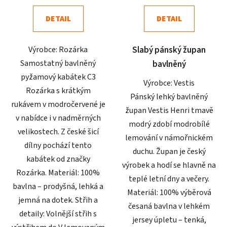
4,5
4,5
DETAIL
DETAIL
z
z
5
5
Výrobce: Rozárka
Slabý pánský župan
hvězdiček.
hvězdiček.
Samostatný bavlněný
bavlněný
pyžamový kabátek C3
Výrobce: Vestis
Rozárka s krátkým
Pánský lehký bavlněný
rukávem v modročervené je
župan Vestis Henri tmavě
v nabídce i v nadměrných
modrý zdobí modrobílé
velikostech. Z české šicí
lemování v námořnickém
dílny pochází tento
duchu. Župan je český
kabátek od značky
výrobek a hodí se hlavně na
Rozárka. Materiál: 100%
teplé letní dny a večery.
bavlna – prodyšná, lehká a
Materiál: 100% výběrová
jemná na dotek. Střih a
česaná bavlna v lehkém
detaily: Volnější střih s
jersey úpletu – tenká,