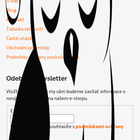
O nás
Blog
Kontakt
Tabulka velikostí
Časté otázky
Obchodní podmínky
Podmínky ochrany osobních údajů
Odebírat newsletter
Vložte svůj e-mail a my vám budeme zasílat informace o
nových produktech na našem e-shopu.
E-mail
Vložením e-mailu souhlasíte s
podmínkami ochrany
osobních údajů