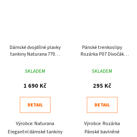
Dámské dvojdílné plavky
Pánské trenkoslipy
tankiny Naturana 77053
Rozárka P07 Divočák
černá
Lovu zdar světle zelené
Průměrné
Průměrné
SKLADEM
SKLADEM
hodnocení
hodnocení
produktu
produktu
1 690 Kč
295 Kč
je
je
3,3
4,9
DETAIL
DETAIL
z
z
5
5
Výrobce: Naturana
Výrobce: Rozárka
hvězdiček.
hvězdiček.
Elegantní dámské tankiny
Pánské bavlněné