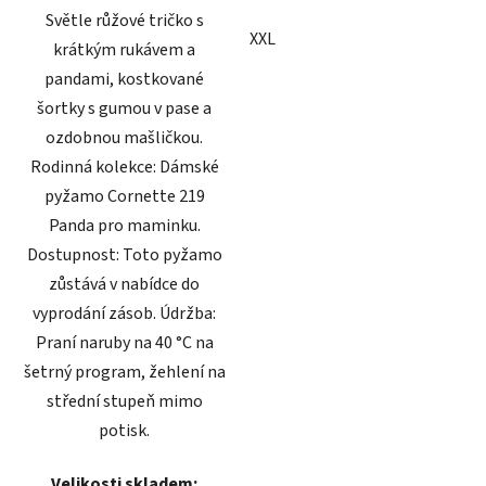
Světle růžové tričko s
XXL
krátkým rukávem a
pandami, kostkované
šortky s gumou v pase a
ozdobnou mašličkou.
Rodinná kolekce: Dámské
pyžamo Cornette 219
Panda pro maminku.
Dostupnost: Toto pyžamo
zůstává v nabídce do
vyprodání zásob. Údržba:
Praní naruby na 40 °C na
šetrný program, žehlení na
střední stupeň mimo
potisk.
Velikosti skladem: