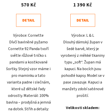
produktu
produktu
570 Kč
1 390 Kč
je
je
5,0
4,9
DETAIL
DETAIL
z
z
5
5
Výrobce: Cornette
Výrobce: L & L
hvězdiček.
hvězdiček.
Dívčí bavlněné pyžamo
Dlouhý dámský župan v
Cornette 92 Panda tvoří
šedé barvě, který je
světle růžové tričko s
vyrobený z měkké tkaniny
pandami a kostkované
typu „soft“. Župan má
šortky. Stejný vzor máme i
kapuci. Na bocích jsou
pro maminku a tato
pohodlé kapsy. Model se v
varianta padne i slečnám,
pase zavazuje. Kapuci a
které už dětské řady
manžety zdobí saténové
odrostly. Materiál: 100%
prošití.
bavlna – prodyšná a jemná
Velikosti skladem:
na dotek. Střih a detaily: