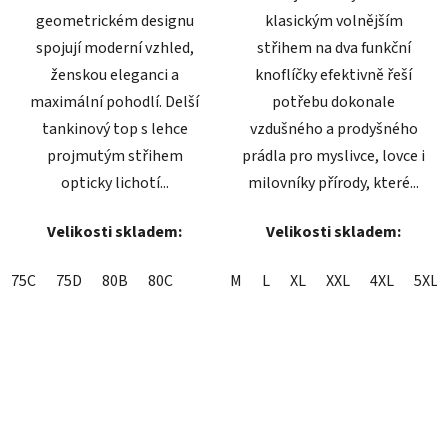
geometrickém designu
klasickým volnějším
spojují moderní vzhled,
střihem na dva funkční
ženskou eleganci a
knoflíčky efektivně řeší
maximální pohodlí. Delší
potřebu dokonale
tankinový top s lehce
vzdušného a prodyšného
projmutým střihem
prádla pro myslivce, lovce i
opticky lichotí...
milovníky přírody, které...
Velikosti skladem:
Velikosti skladem:
75C
75D
80B
80C
M
L
XL
XXL
4XL
5XL