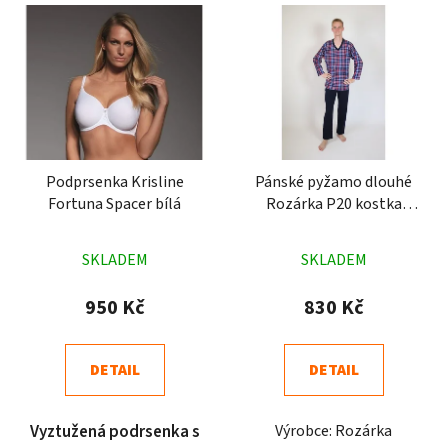
Podprsenka Krisline
Pánské pyžamo dlouhé
Fortuna Spacer bílá
Rozárka P20 kostka
modročervené
Průměrné
Průměrné
SKLADEM
SKLADEM
hodnocení
hodnocení
produktu
produktu
950 Kč
830 Kč
je
je
4,8
4,8
DETAIL
DETAIL
z
z
5
5
Vyztužená podrsenka s
Výrobce: Rozárka
hvězdiček.
hvězdiček.