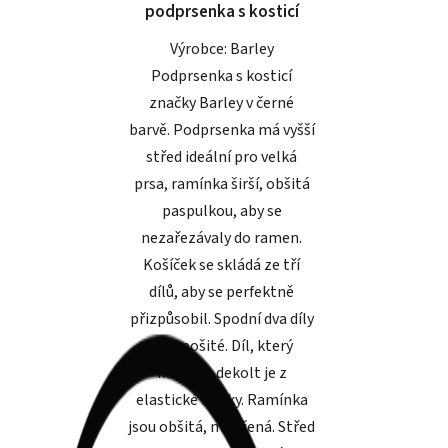
podprsenka s kosticí
hvězdiček.
Výrobce: Barley
Podprsenka s kosticí
značky Barley v černé
barvě. Podprsenka má vyšší
střed ideální pro velká
prsa, ramínka širší, obšitá
paspulkou, aby se
nezařezávaly do ramen.
Košíček se skládá ze tří
dílů, aby se perfektně
přizpůsobil. Spodní dva díly
jsou pošité. Díl, který
kopíruje dekolt je z
elastické krajky. Ramínka
jsou obšitá, měkčená. Střed