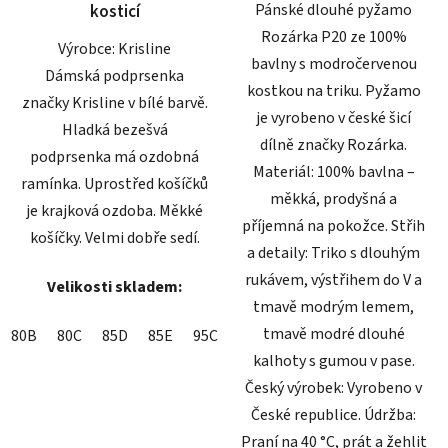
Pánské dlouhé pyžamo
kosticí
Rozárka P20 ze 100%
Výrobce: Krisline
bavlny s modročervenou
Dámská podprsenka
kostkou na triku. Pyžamo
značky Krisline v bílé barvě.
je vyrobeno v české šicí
Hladká bezešvá
dílně značky Rozárka.
podprsenka má ozdobná
Materiál: 100% bavlna –
ramínka. Uprostřed košíčků
měkká, prodyšná a
je krajková ozdoba. Měkké
příjemná na pokožce. Střih
košíčky. Velmi dobře sedí.
a detaily: Triko s dlouhým
rukávem, výstřihem do V a
Velikosti skladem:
tmavě modrým lemem,
tmavě modré dlouhé
80B
80C
85D
85E
95C
kalhoty s gumou v pase.
Český výrobek: Vyrobeno v
České republice. Údržba:
Praní na 40 °C, prát a žehlit