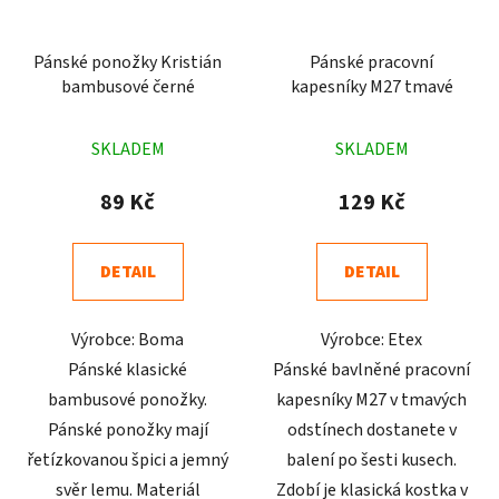
Pánské ponožky Kristián
Pánské pracovní
bambusové černé
kapesníky M27 tmavé
Průměrné
Průměrné
SKLADEM
SKLADEM
hodnocení
hodnocení
produktu
produktu
89 Kč
129 Kč
je
je
5,0
3,1
DETAIL
DETAIL
z
z
5
5
Výrobce: Boma
Výrobce: Etex
hvězdiček.
hvězdiček.
Pánské klasické
Pánské bavlněné pracovní
bambusové ponožky.
kapesníky M27 v tmavých
Pánské ponožky mají
odstínech dostanete v
řetízkovanou špici a jemný
balení po šesti kusech.
svěr lemu. Materiál
Zdobí je klasická kostka v