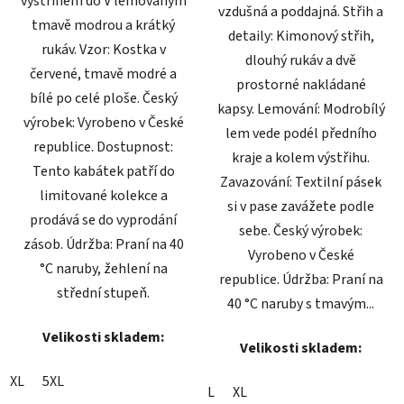
výstřihem do V lemovaným
vzdušná a poddajná. Střih a
tmavě modrou a krátký
detaily: Kimonový střih,
rukáv. Vzor: Kostka v
dlouhý rukáv a dvě
červené, tmavě modré a
prostorné nakládané
bílé po celé ploše. Český
kapsy. Lemování: Modrobílý
výrobek: Vyrobeno v České
lem vede podél předního
republice. Dostupnost:
kraje a kolem výstřihu.
Tento kabátek patří do
Zavazování: Textilní pásek
limitované kolekce a
si v pase zavážete podle
prodává se do vyprodání
sebe. Český výrobek:
zásob. Údržba: Praní na 40
Vyrobeno v České
°C naruby, žehlení na
republice. Údržba: Praní na
střední stupeň.
40 °C naruby s tmavým...
Velikosti skladem:
Velikosti skladem:
XL
5XL
L
XL