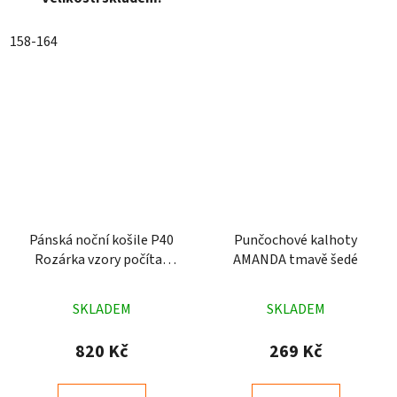
158-164
Pánská noční košile P40
Punčochové kalhoty
Rozárka vzory počítač
AMANDA tmavě šedé
modrá
Průměrné
Průměrné
SKLADEM
SKLADEM
hodnocení
hodnocení
produktu
produktu
820 Kč
269 Kč
je
je
4,3
5,0