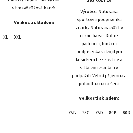
bez kostice
v tmavě růžové barvě.
Výrobce: Naturana
Sportovní podprsenka
Velikosti skladem:
značky Naturana 5021 v
černé barvě. Dobře
XL
XXL
padnoucí, funkční
podprsenka s dvojitým
košíčkem bez kostice a
síťkovou vsadkou v
podpaždí. Velmi příjemná a
pohodlná na nošení.
Velikosti skladem:
75B
75C
75D
80B
80D