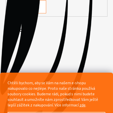
PŘIHLÁSIT SE
Facebook
Chtěli bychom, aby se Vám na našem e-shopu
nakupovalo co nejlépe. Proto naše stránka používá
soubory cookies. Budeme rádi, pokud s nimi budete
souhlasit a umožníte nám zprostředkovat Vám ještě
lepší zážitek z nakupování.
Více informací
zde
.