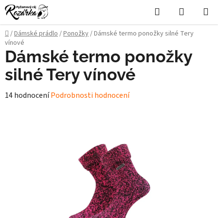
Přejít
Hledat
NÁKUPN
na
KOŠÍK
obsah
Domů
/
Dámské prádlo
/
Ponožky
/
Dámské termo ponožky silné Tery
vínové
Dámské termo ponožky
silné Tery vínové
Průměrné
14 hodnocení
Podrobnosti hodnocení
hodnocení
produktu
je
4,5
z
5
hvězdiček.