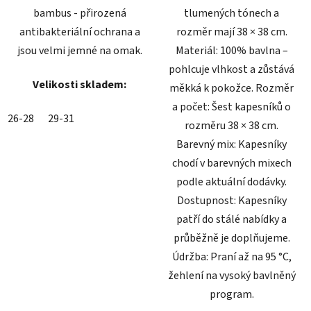
bambus - přirozená
tlumených tónech a
antibakteriální ochrana a
rozměr mají 38 × 38 cm.
jsou velmi jemné na omak.
Materiál: 100% bavlna –
pohlcuje vlhkost a zůstává
Velikosti skladem:
měkká k pokožce. Rozměr
a počet: Šest kapesníků o
26-28
29-31
rozměru 38 × 38 cm.
Barevný mix: Kapesníky
chodí v barevných mixech
podle aktuální dodávky.
Dostupnost: Kapesníky
patří do stálé nabídky a
průběžně je doplňujeme.
Údržba: Praní až na 95 °C,
žehlení na vysoký bavlněný
program.