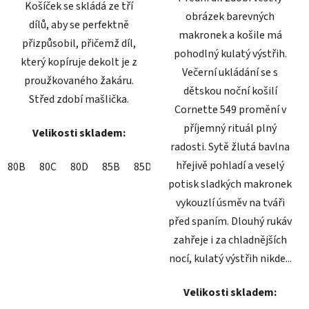
Košíček se skládá ze tří
obrázek barevných
dílů, aby se perfektně
makronek a košile má
přizpůsobil, přičemž díl,
pohodlný kulatý výstřih.
který kopíruje dekolt je z
Večerní ukládání se s
proužkovaného žakáru.
dětskou noční košilí
Střed zdobí mašlička.
Cornette 549 promění v
příjemný rituál plný
Velikosti skladem:
radosti. Sytě žlutá bavlna
hřejivě pohladí a veselý
80B
80C
80D
85B
85D
90B
90D
90E
90F
95B
potisk sladkých makronek
vykouzlí úsměv na tváři
před spaním. Dlouhý rukáv
zahřeje i za chladnějších
nocí, kulatý výstřih nikde...
Velikosti skladem: