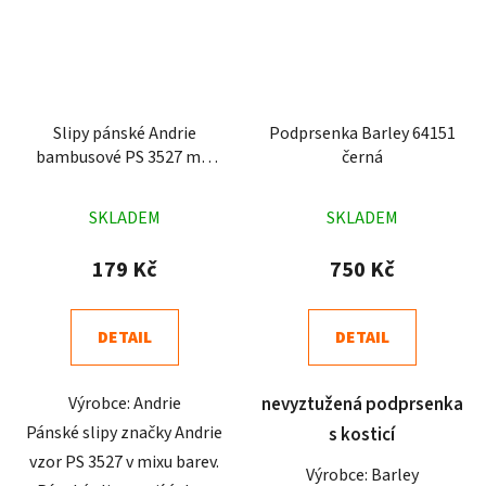
Slipy pánské Andrie
Podprsenka Barley 64151
bambusové PS 3527 mix
černá
barev
Průměrné
Průměrné
SKLADEM
SKLADEM
hodnocení
hodnocení
produktu
produktu
179 Kč
750 Kč
je
je
5,0
4,9
DETAIL
DETAIL
z
z
5
5
Výrobce: Andrie
nevyztužená podprsenka
hvězdiček.
hvězdiček.
Pánské slipy značky Andrie
s kosticí
vzor PS 3527 v mixu barev.
Výrobce: Barley