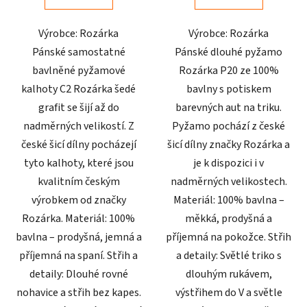
5
5
Výrobce: Rozárka
Výrobce: Rozárka
hvězdiček.
hvězdiček.
Pánské samostatné
Pánské dlouhé pyžamo
bavlněné pyžamové
Rozárka P20 ze 100%
kalhoty C2 Rozárka šedé
bavlny s potiskem
grafit se šijí až do
barevných aut na triku.
nadměrných velikostí. Z
Pyžamo pochází z české
české šicí dílny pocházejí
šicí dílny značky Rozárka a
tyto kalhoty, které jsou
je k dispozici i v
kvalitním českým
nadměrných velikostech.
výrobkem od značky
Materiál: 100% bavlna –
Rozárka. Materiál: 100%
měkká, prodyšná a
bavlna – prodyšná, jemná a
příjemná na pokožce. Střih
příjemná na spaní. Střih a
a detaily: Světlé triko s
detaily: Dlouhé rovné
dlouhým rukávem,
nohavice a střih bez kapes.
výstřihem do V a světle