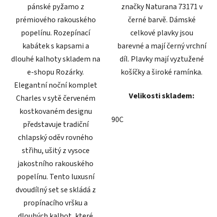
pánské pyžamo z
značky Naturana 73171 v
prémiového rakouského
černé barvě. Dámské
popelínu. Rozepínací
celkové plavky jsou
kabátek s kapsami a
barevné a mají černý vrchní
dlouhé kalhoty skladem na
díl. Plavky mají vyztužené
e-shopu Rozárky.
košíčky a široké ramínka.
Elegantní noční komplet
Velikosti skladem:
Charles v sytě červeném
kostkovaném designu
90C
představuje tradiční
chlapský oděv rovného
střihu, ušitý z vysoce
jakostního rakouského
popelínu. Tento luxusní
dvoudílný set se skládá z
propínacího vršku a
dlouhých kalhot, které