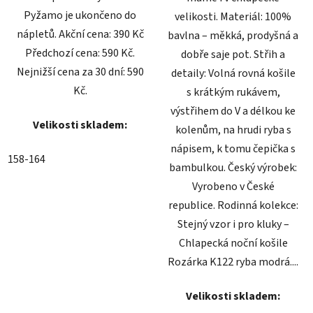
Pyžamo je ukončeno do
velikosti. Materiál: 100%
nápletů. Akční cena: 390 Kč
bavlna – měkká, prodyšná a
Předchozí cena: 590 Kč.
dobře saje pot. Střih a
Nejnižší cena za 30 dní: 590
detaily: Volná rovná košile
Kč.
s krátkým rukávem,
výstřihem do V a délkou ke
Velikosti skladem:
kolenům, na hrudi ryba s
nápisem, k tomu čepička s
158-164
bambulkou. Český výrobek:
Vyrobeno v České
republice. Rodinná kolekce:
Stejný vzor i pro kluky –
Chlapecká noční košile
Rozárka K122 ryba modrá....
Velikosti skladem: