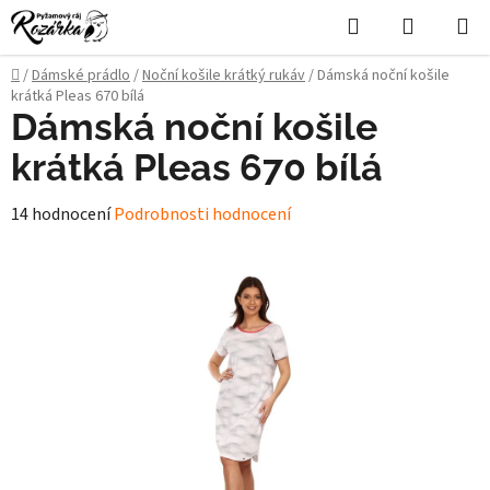
Přejít
Hledat
NÁKUPN
na
KOŠÍK
obsah
Domů
/
Dámské prádlo
/
Noční košile krátký rukáv
/
Dámská noční košile
krátká Pleas 670 bílá
Dámská noční košile
krátká Pleas 670 bílá
Průměrné
14 hodnocení
Podrobnosti hodnocení
hodnocení
produktu
je
4,7
z
5
hvězdiček.