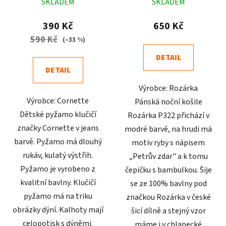
SKLADEM
SKLADEM
hodnocení
hodnocení
produktu
produktu
390 Kč
650 Kč
je
je
590 Kč
(–33 %)
5,0
4,8
DETAIL
z
z
DETAIL
5
5
Výrobce: Rozárka
hvězdiček.
hvězdiček.
Výrobce: Cornette
Pánská noční košile
Dětské pyžamo klučičí
Rozárka P322 přichází v
značky Cornette v jeans
modré barvě, na hrudi má
barvě. Pyžamo má dlouhý
motiv ryby s nápisem
rukáv, kulatý výstřih.
„Petrův zdar" a k tomu
Pyžamo je vyrobeno z
čepičku s bambulkou. Šije
kvalitní bavlny. Klučičí
se ze 100% bavlny pod
pyžamo má na triku
značkou Rozárka v české
obrázky dýní. Kalhoty mají
šicí dílně a stejný vzor
celopotisk s dýněmi.
máme i v chlapecké