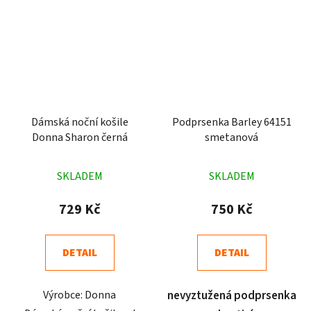
Dámská noční košile
Podprsenka Barley 64151
Donna Sharon černá
smetanová
Průměrné
Průměrné
SKLADEM
SKLADEM
hodnocení
hodnocení
produktu
produktu
729 Kč
750 Kč
je
je
5,0
4,9
DETAIL
DETAIL
z
z
5
5
Výrobce: Donna
nevyztužená podprsenka
hvězdiček.
hvězdiček.