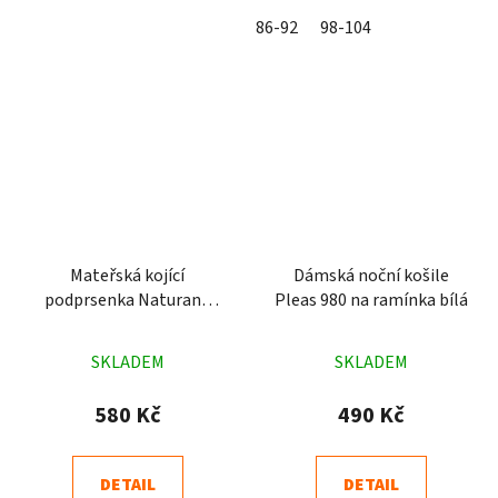
86-92
98-104
Mateřská kojící
Dámská noční košile
podprsenka Naturana
Pleas 980 na ramínka bílá
5091 černá
Průměrné
Průměrné
SKLADEM
SKLADEM
hodnocení
hodnocení
produktu
produktu
580 Kč
490 Kč
je
je
4,8
5,0
DETAIL
DETAIL
z
z