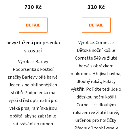
produktu
produktu
730 Kč
320 Kč
je
je
5,0
5,0
DETAIL
DETAIL
z
z
5
5
nevyztužená podprsenka
Výrobce: Cornette
hvězdiček.
hvězdiček.
Dětská noční košile
s kosticí
Cornette 549 ve žluté
Výrobce: Barley
barvě s obrázkem
Podprsenka s kosticí
makronek. Hřejivá bavlna,
značky Barley v bílé barvě.
dlouhý rukáv, kulatý
Jeden z nejoblíbenějších
výstřih. Pořiďte teď! Jde o
střihů. Podprsenka má
dětskou noční košili
vyšší střed optimální pro
Cornette s dlouhým
velká prsa, ramínka jsou
rukávem ve žluté barvě,
obšitá, aby se zabránilo
určenou pro holčičky.
zařezávání do ramen.
Přední díl zdobí veselý