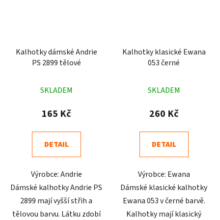
Kalhotky dámské Andrie
Kalhotky klasické Ewana
PS 2899 tělové
053 černé
Průměrné
Průměrné
SKLADEM
SKLADEM
hodnocení
hodnocení
produktu
produktu
165 Kč
260 Kč
je
je
5,0
5,0
DETAIL
DETAIL
z
z
5
5
Výrobce: Andrie
Výrobce: Ewana
hvězdiček.
hvězdiček.
Dámské kalhotky Andrie PS
Dámské klasické kalhotky
2899 mají vyšší střih a
Ewana 053 v černé barvě.
tělovou barvu. Látku zdobí
Kalhotky mají klasický