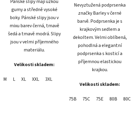
Pánské slipy mají úzkou
Nevyztužená podprsenka
gumy a středně vysoké
značky Barley v černé
boky. Pánské slipy jsou v
barvě. Podprsenka je s
mixu barev černá, tmavě
krajkovým sedlem a
šedá a tmavě modrá. Slipy
dekoltem. Velmi oblíbená,
jsou v velmi příjemného
pohodlná a elegantní
materiálu.
podprsenka s kosticí a
příjemnou elastickou
Velikosti skladem:
krajkou.
M
L
XL
XXL
3XL
Velikosti skladem:
75B
75C
75E
80B
80C