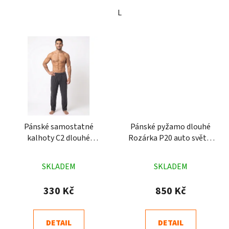
L
Pánské samostatné
Pánské pyžamo dlouhé
kalhoty C2 dlouhé
Rozárka P20 auto světle
Rozárka šedé
modré
Průměrné
Průměrné
SKLADEM
SKLADEM
hodnocení
hodnocení
produktu
produktu
330 Kč
850 Kč
je
je
3,9
5,0
DETAIL
DETAIL
z
z