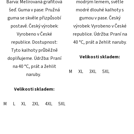
Barva: Melírovaná grafitová
modrým lemem, světle
šeď. Guma v pase: Pružná
modré dlouhé kalhoty s
guma se skvěle přizpůsobí
gumou v pase. Český
postavě. Český výrobek:
výrobek: Vyrobeno v České
Vyrobeno v České
republice. Údržba: Praní na
republice. Dostupnost:
40 °C, prát a žehlit naruby.
Tyto kalhoty průběžně
Velikosti skladem:
doplňujeme. Údržba: Praní
na 40 °C, prát a žehlit
M
XL
3XL
5XL
naruby.
Velikosti skladem:
M
L
XL
2XL
4XL
5XL