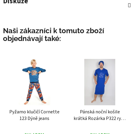
Diskuze
Naši zákazníci k tomuto zboží
objednávají také:
Pyžamo klučičí Cornette
Pánská noční košile
123 Dýně jeans
krátká Rozárka P322 ryba
modrá
Průměrné
Průměrné