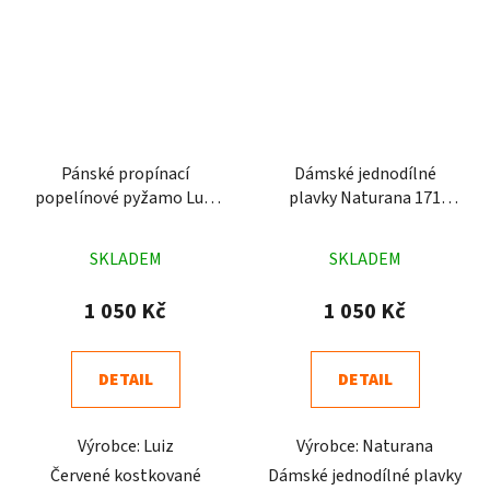
Pánské propínací
Dámské jednodílné
popelínové pyžamo Luiz
plavky Naturana 171
Charles kostka červené
černé
Průměrné
Průměrné
SKLADEM
SKLADEM
hodnocení
hodnocení
produktu
produktu
1 050 Kč
1 050 Kč
je
je
4,5
3,8
DETAIL
DETAIL
z
z
5
5
Výrobce: Luiz
Výrobce: Naturana
hvězdiček.
hvězdiček.
Červené kostkované
Dámské jednodílné plavky