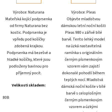
5
5
Výrobce: Naturana
Výrobce: Pleas
hvězdiček.
hvězdiček.
Mateřská kojící podprsenka
Objevte mladistvou
od firmy Naturana bez
dámskou letní noční košili
kostic. Podprsenka je
Pleas 980 v zářivě bílé
vpředu pod košíčky
barvě. Tento lehký model
zdobená krajkou.
na úzká nastavitelná
Podprsenka má bezešvé a
ramínka s originálním
hladké košíčky, které jsou
černým písmenkovým
podloženy bavlnou pro
vzorem vám zajistí
příjemný pocit.
dokonalé pohodlí během
teplých nocí. Mladistvá
Velikosti skladem:
dámská noční košile v bílé
barvě s celoplošným
80B
černým písmenkovým
vzorem a úzkými