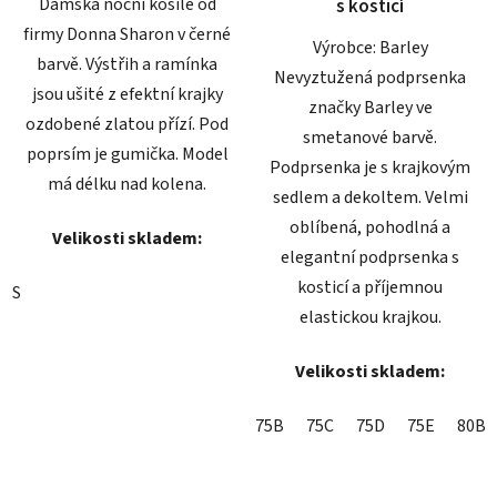
Dámská noční košile od
s kosticí
firmy Donna Sharon v černé
Výrobce: Barley
barvě. Výstřih a ramínka
Nevyztužená podprsenka
jsou ušité z efektní krajky
značky Barley ve
ozdobené zlatou přízí. Pod
smetanové barvě.
poprsím je gumička. Model
Podprsenka je s krajkovým
má délku nad kolena.
sedlem a dekoltem. Velmi
oblíbená, pohodlná a
Velikosti skladem:
elegantní podprsenka s
kosticí a příjemnou
S
elastickou krajkou.
Velikosti skladem:
75B
75C
75D
75E
80B