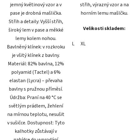
jemný květinový vzor a v
střih, výrazný vzor a na
pase je drobná mašlička.
horním lemu mašlčku.
Střih a detaily: Vyšší střih,
Velikosti skladem:
široký lem v pase a měkké
lemy kolem nohou.
L
XL
Bavlněný klínek: v rozkroku
je všitý klínek z bavlny.
Materiál: 82% bavlna, 12%
polyamid (Tactel) a 6%
elastan (Lycra) – převaha
bavlny s pružnou příměsí.
Údržba: Praní na 40 °C se
světlým prádlem, žehlení
na mírnou teplotu, nesušit
v sušičce. Dostupnost: Tyto
kalhotky zůstávají v
nabídce do vyprodání