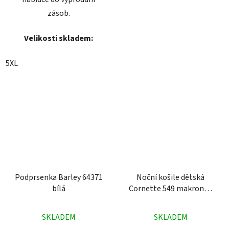
zásob.
Velikosti skladem:
5XL
Podprsenka Barley 64371
Noční košile dětská
bílá
Cornette 549 makronka
žlutá
Průměrné
Průměrné
SKLADEM
SKLADEM
hodnocení
hodnocení