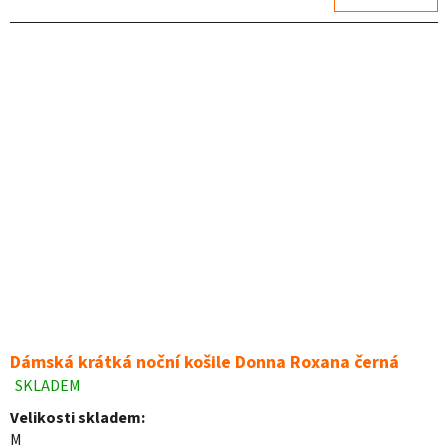
5
hvězdiček.
Dámská krátká noční košile Donna Roxana černá
SKLADEM
Průměrné
hodnocení
Velikosti skladem:
produktu
M