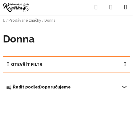
Přejít
Hledat
NÁKUPN
na
KOŠÍK
obsah
Domů
/
Prodávané značky
/
Donna
Donna
OTEVŘÍT FILTR
Ř
Řadit podle:
Doporučujeme
a
z
V
e
ý
n
p
í
i
p