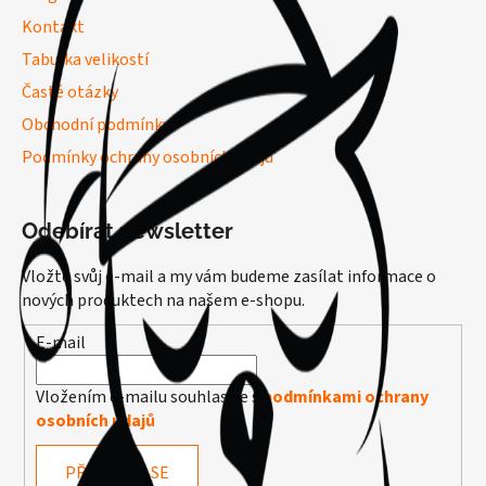
Kontakt
Tabulka velikostí
Časté otázky
Obchodní podmínky
Podmínky ochrany osobních údajů
Odebírat newsletter
Vložte svůj e-mail a my vám budeme zasílat informace o
nových produktech na našem e-shopu.
E-mail
Vložením e-mailu souhlasíte s
podmínkami ochrany
osobních údajů
PŘIHLÁSIT SE