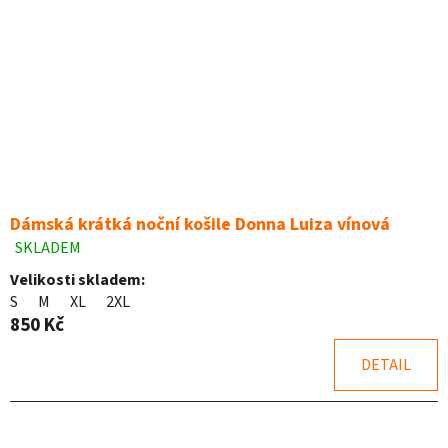
Dámská krátká noční košile Donna Luiza vínová
SKLADEM
Průměrné
hodnocení
Velikosti skladem:
produktu
S
M
XL
2XL
je
850 Kč
4,7
z
DETAIL
5
hvězdiček.