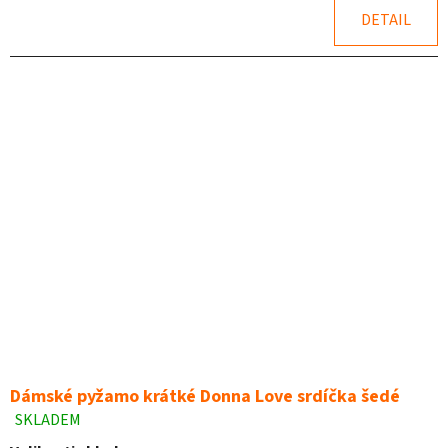
z
DETAIL
5
hvězdiček.
Dámské pyžamo krátké Donna Love srdíčka šedé
SKLADEM
Průměrné
hodnocení