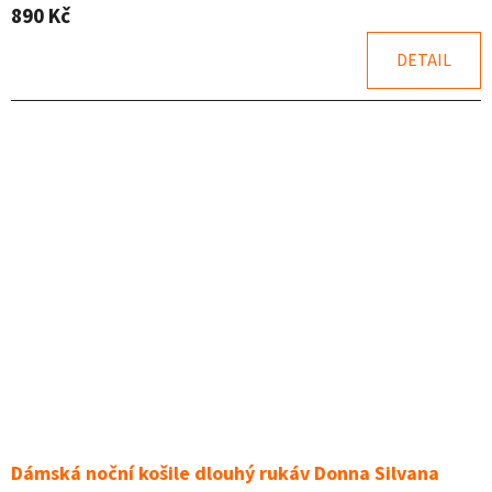
je
890 Kč
5,0
z
DETAIL
5
hvězdiček.
Dámská noční košile dlouhý rukáv Donna Silvana