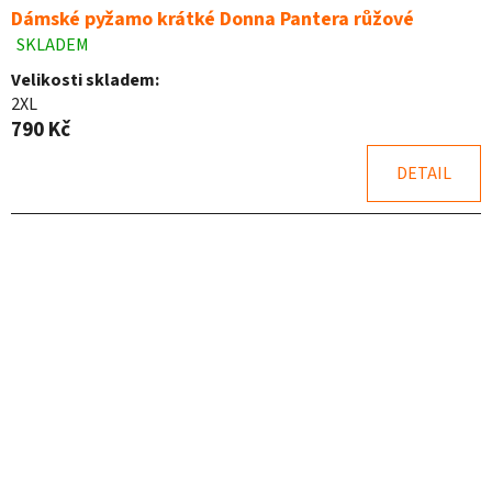
Dámské pyžamo krátké Donna Pantera růžové
SKLADEM
Průměrné
hodnocení
Velikosti skladem:
produktu
2XL
je
790 Kč
4,9
z
DETAIL
5
hvězdiček.