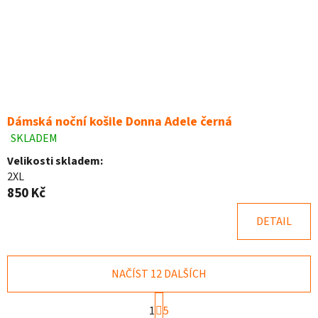
Dámská noční košile Donna Adele černá
SKLADEM
Průměrné
hodnocení
Velikosti skladem:
produktu
2XL
je
850 Kč
4,9
z
DETAIL
5
hvězdiček.
NAČÍST 12 DALŠÍCH
S
1
5
t