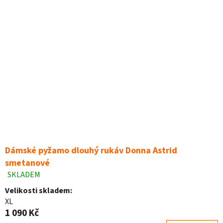
Dámské pyžamo dlouhý rukáv Donna Astrid
smetanové
SKLADEM
Průměrné
hodnocení
Velikosti skladem:
produktu
XL
je
1 090 Kč
5,0