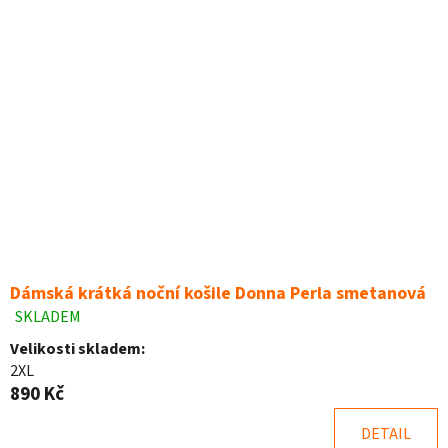
Dámská krátká noční košile Donna Perla smetanová
SKLADEM
Průměrné
hodnocení
Velikosti skladem:
produktu
2XL
je
890 Kč
4,8
z
DETAIL