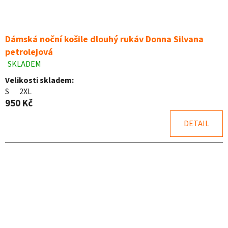
Dámská noční košile dlouhý rukáv Donna Silvana
petrolejová
SKLADEM
Průměrné
hodnocení
Velikosti skladem:
produktu
S
2XL
je
950 Kč
5,0
z
DETAIL
5
hvězdiček.