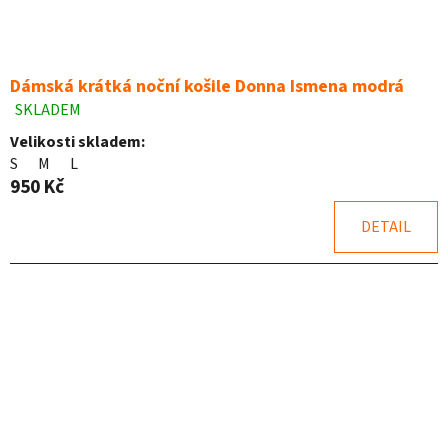
Dámská krátká noční košile Donna Ismena modrá
SKLADEM
Průměrné
hodnocení
Velikosti skladem:
produktu
S
M
L
je
950 Kč
5,0
z
DETAIL
5
hvězdiček.