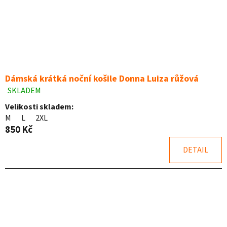
Dámská krátká noční košile Donna Luiza růžová
SKLADEM
Průměrné
hodnocení
Velikosti skladem:
produktu
M
L
2XL
je
850 Kč
5,0
z
DETAIL
5
hvězdiček.