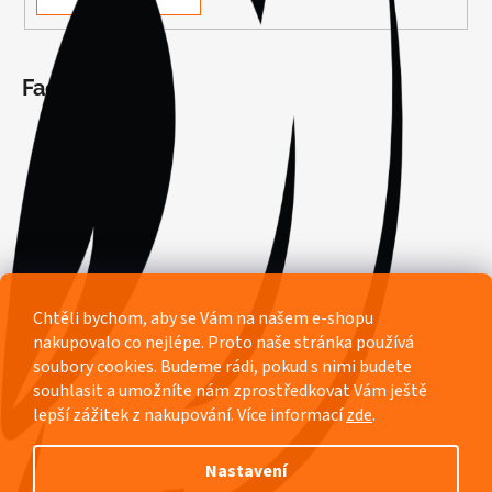
Facebook
Chtěli bychom, aby se Vám na našem e-shopu
nakupovalo co nejlépe. Proto naše stránka používá
soubory cookies. Budeme rádi, pokud s nimi budete
souhlasit a umožníte nám zprostředkovat Vám ještě
lepší zážitek z nakupování.
Více informací
zde
.
Nastavení