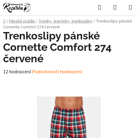
Přejít
Hledat
NÁKUPN
na
KOŠÍK
obsah
Domů
/
Pánské prádlo
/
Trenky, trenýrky, trenkoslipy
/
Trenkoslipy pánské
Cornette Comfort 274 červené
Trenkoslipy pánské
Cornette Comfort 274
červené
Průměrné
12 hodnocení
Podrobnosti hodnocení
hodnocení
produktu
je
5,0
z
5
hvězdiček.