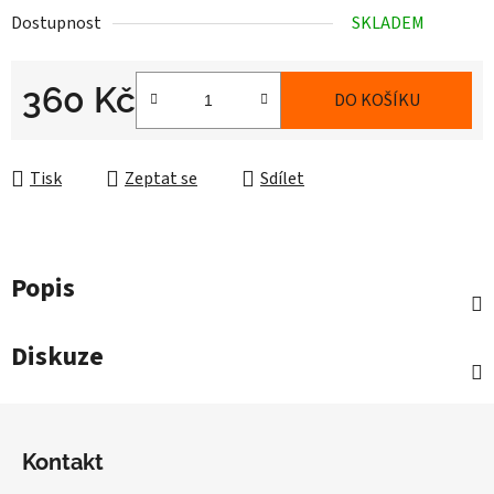
Dostupnost
SKLADEM
360 Kč
DO KOŠÍKU
Měrná cena:
Tisk
Zeptat se
Sdílet
Popis
Diskuze
Z
á
Kontakt
p