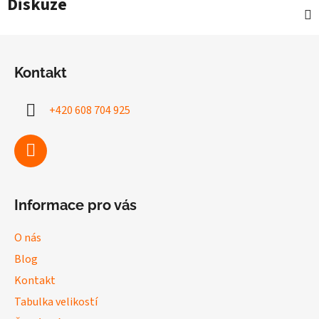
Diskuze
Z
á
Kontakt
p
a
+420 608 704 925
t
í
Informace pro vás
O nás
Blog
Kontakt
Tabulka velikostí