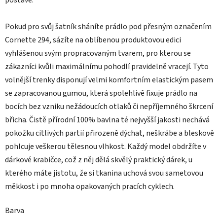
postavě.
Pokud pro svůj šatník sháníte prádlo pod přesným označením
Cornette 294, sázíte na oblíbenou produktovou edici
vyhlášenou svým propracovaným tvarem, pro kterou se
zákazníci kvůli maximálnímu pohodlí pravidelně vracejí. Tyto
volnější trenky disponují velmi komfortním elastickým pasem
se zapracovanou gumou, která spolehlivě fixuje prádlo na
bocích bez vzniku nežádoucích otlaků či nepříjemného škrcení
břicha. Čistě přírodní 100% bavlna té nejvyšší jakosti nechává
pokožku citlivých partií přirozeně dýchat, neškrábe a bleskově
pohlcuje veškerou tělesnou vlhkost. Každý model obdržíte v
dárkové krabičce, což z něj dělá skvělý praktický dárek, u
kterého máte jistotu, že si tkanina uchová svou sametovou
měkkost i po mnoha opakovaných pracích cyklech.
Barva