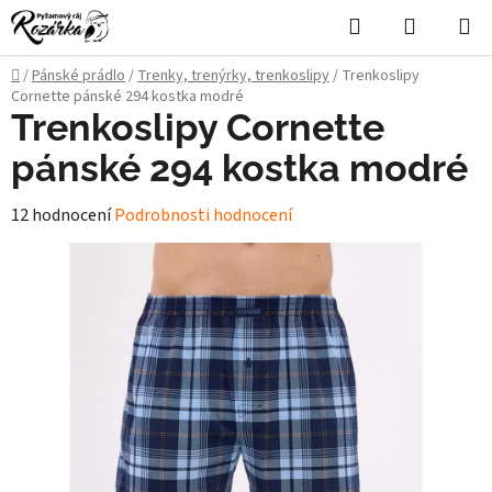
Přejít
Hledat
NÁKUPN
na
KOŠÍK
obsah
Domů
/
Pánské prádlo
/
Trenky, trenýrky, trenkoslipy
/
Trenkoslipy
Cornette pánské 294 kostka modré
Trenkoslipy Cornette
pánské 294 kostka modré
Průměrné
12 hodnocení
Podrobnosti hodnocení
hodnocení
produktu
je
5,0
z
5
hvězdiček.