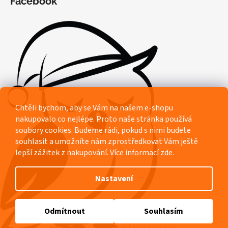
Facebook
Chtěli bychom, aby se Vám na našem e-shopu
nakupovalo co nejlépe. Proto naše stránka používá
soubory cookies. Budeme rádi, pokud s nimi budete
souhlasit a umožníte nám zprostředkovat Vám ještě
lepší zážitek z nakupování.
Více informací
zde
.
Nastavení
Vytvořil Shoptet
Odmítnout
Souhlasím
Copyright 2026
Pyžamový ráj Rozárka
. Všechna práva
vyhrazena.
Upravit nastavení cookies