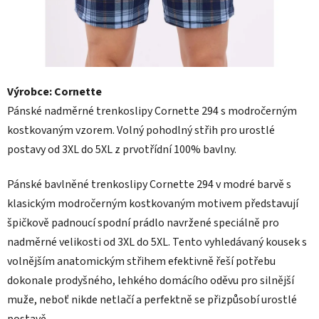
Výrobce: Cornette
Pánské nadměrné trenkoslipy Cornette 294 s modročerným
kostkovaným vzorem. Volný pohodlný střih pro urostlé
postavy od 3XL do 5XL z prvotřídní 100% bavlny.
Pánské bavlněné trenkoslipy Cornette 294 v modré barvě s
klasickým modročerným kostkovaným motivem představují
špičkově padnoucí spodní prádlo navržené speciálně pro
nadměrné velikosti od 3XL do 5XL. Tento vyhledávaný kousek s
volnějším anatomickým střihem efektivně řeší potřebu
dokonale prodyšného, lehkého domácího oděvu pro silnější
muže, neboť nikde netlačí a perfektně se přizpůsobí urostlé