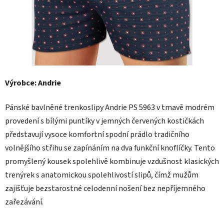
Výrobce: Andrie
Pánské bavlněné trenkoslipy Andrie PS 5963 v tmavě modrém
provedení s bílými puntíky v jemných červených kostičkách
představují vysoce komfortní spodní prádlo tradičního
volnějšího střihu se zapínáním na dva funkční knoflíčky. Tento
promyšlený kousek spolehlivě kombinuje vzdušnost klasických
trenýrek s anatomickou spolehlivostí slipů, čímž mužům
zajišťuje bezstarostné celodenní nošení bez nepříjemného
zařezávání.