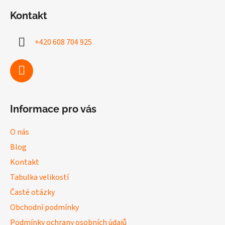
á
Kontakt
p
a
+420 608 704 925
t
í
Informace pro vás
O nás
Blog
Kontakt
Tabulka velikostí
Časté otázky
Obchodní podmínky
Podmínky ochrany osobních údajů