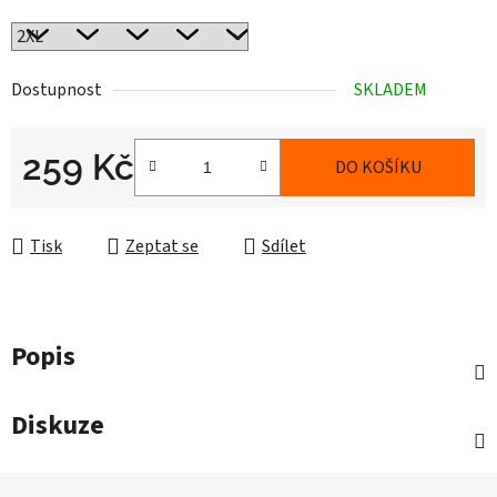
Dostupnost
SKLADEM
259 Kč
DO KOŠÍKU
Měrná cena:
Tisk
Zeptat se
Sdílet
Popis
Diskuze
Z