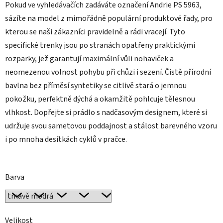
Pokud ve vyhledávačích zadáváte označení Andrie PS 5963,
sázíte na model z mimořádně populární produktové řady, pro
kterou se naši zákazníci pravidelně a rádi vracejí. Tyto
specifické trenky jsou po stranách opatřeny praktickými
rozparky, jež garantují maximální vůli nohaviček a
neomezenou volnost pohybu při chůzi i sezení. Čistě přírodní
bavlna bez příměsí syntetiky se citlivě stará o jemnou
pokožku, perfektně dýchá a okamžitě pohlcuje tělesnou
vlhkost. Dopřejte si prádlo s nadčasovým designem, které si
udržuje svou sametovou poddajnost a stálost barevného vzoru
i po mnoha desítkách cyklů v pračce.
Barva
Velikost