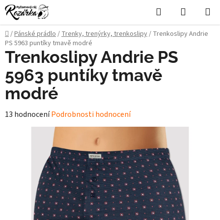
Přejít
Hledat
NÁKUPN
na
KOŠÍK
obsah
Domů
/
Pánské prádlo
/
Trenky, trenýrky, trenkoslipy
/
Trenkoslipy Andrie
PS 5963 puntíky tmavě modré
Trenkoslipy Andrie PS
5963 puntíky tmavě
modré
Průměrné
13 hodnocení
Podrobnosti hodnocení
hodnocení
produktu
je
5,0
z
5
hvězdiček.