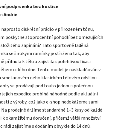
vní podprsenka bez kostice
tu
: Andrie
 naprosto diskrétní prádlo v přirozeném tónu,
ám poskytne stoprocentní pohodlí bez omezujících
a složitého zapínání? Tato sportovně laděná
ek.
nka se širokými ramínky je střižena tak, aby
ě přilnula k tělu a zajistila spolehlivou fixaci
během celého dne. Tento model je naskladňován v
 smetanovém nebo klasickém tělovém odstínu –
ianty se prodávají pod touto jednou společnou
a jejich expedice probíhá náhodně podle aktuální
osti z výroby, což jako e-shop nedokážeme sami
t. Na prodejně držíme standardně 1–3 kusy od každé
ti k okamžitému doručení, přičemž větší množství
 rádi zajistíme s dodáním obvykle do 14 dnů.