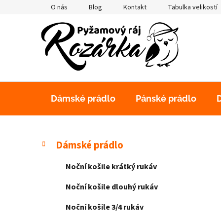
Přejít
O nás
Blog
Kontakt
Tabulka velikostí
na
obsah
Dámské prádlo
Pánské prádlo
P
K
Přeskočit
Dámské prádlo
a
kategorie
o
t
s
Noční košile krátký rukáv
e
t
g
Noční košile dlouhý rukáv
r
o
a
r
Noční košile 3/4 rukáv
i
n