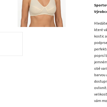
Sporto
produk
Výrobce
je
4,8
Hledáte
z
které v
5
kostic 
hvězdič
podprse
perfektn
poprsí 
jemném
obě var
barvou 
dostupn
ovlivni
velikos
vám moc