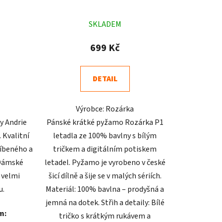
né
Průměrné
SKLADEM
ení
hodnocení
tu
produktu
699 Kč
je
4,7
DETAIL
z
5
Výrobce: Rozárka
ek.
hvězdiček.
y Andrie
Pánské krátké pyžamo Rozárka P1
. Kvalitní
letadla ze 100% bavlny s bílým
líbeného a
tričkem a digitálním potiskem
 Dámské
letadel. Pyžamo je vyrobeno v české
 velmi
šicí dílně a šije se v malých sériích.
u.
Materiál: 100% bavlna – prodyšná a
jemná na dotek. Střih a detaily: Bílé
m:
tričko s krátkým rukávem a