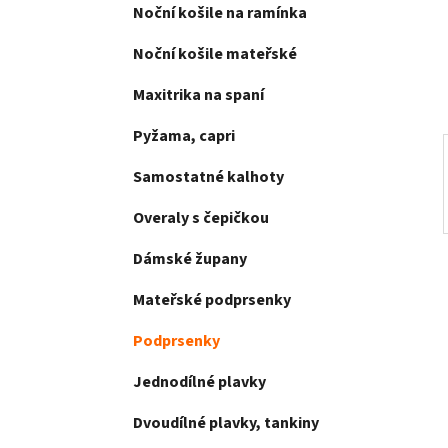
e
Noční košile na ramínka
n
í
Noční košile mateřské
p
a
Maxitrika na spaní
n
Pyžama, capri
e
l
Samostatné kalhoty
Overaly s čepičkou
Dámské župany
Mateřské podprsenky
Podprsenky
Jednodílné plavky
Dvoudílné plavky, tankiny