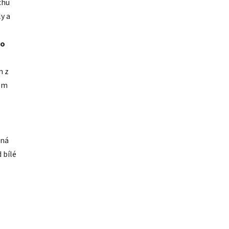
chu
y a
to
m z
tem
ěná
 bílé