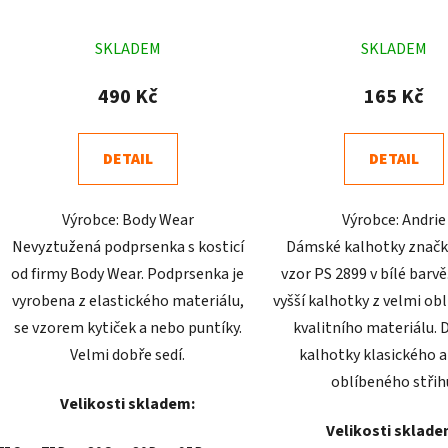
Průměrné
Průměr
SKLADEM
SKLADEM
hodnocení
hodnoc
produktu
produk
490 Kč
165 Kč
je
je
4,5
4,9
DETAIL
DETAIL
z
z
5
5
Výrobce: Body Wear
Výrobce: Andrie
hvězdiček.
hvězdič
Nevyztužená podprsenka s kosticí
Dámské kalhotky značk
od firmy Body Wear. Podprsenka je
vzor PS 2899 v bílé barvě
vyrobena z elastického materiálu,
vyšší kalhotky z velmi ob
se vzorem kytiček a nebo puntíky.
kvalitního materiálu.
Velmi dobře sedí.
kalhotky klasického a
oblíbeného střih
Velikosti skladem:
Velikosti sklade