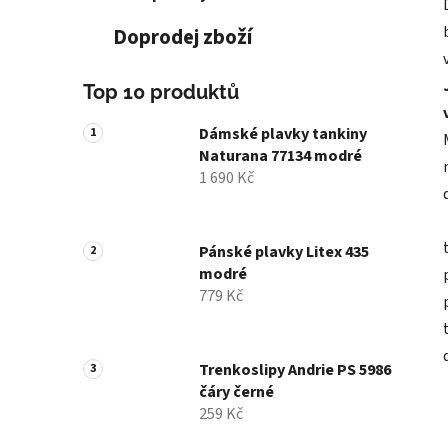
Doprodej zboží
Top 10 produktů
Dámské plavky tankiny
Naturana 77134 modré
1 690 Kč
Pánské plavky Litex 435
modré
779 Kč
Trenkoslipy Andrie PS 5986
čáry černé
259 Kč