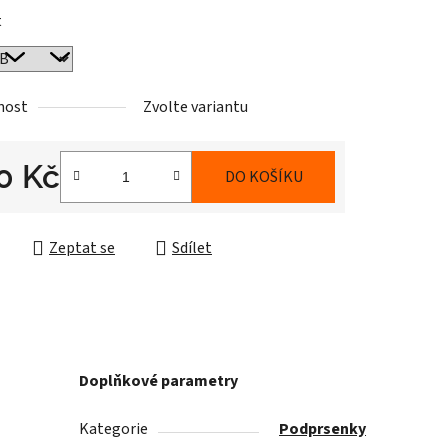
t
nost
Zvolte variantu
0 Kč
DO KOŠÍKU
cena:
Zeptat se
Sdílet
Doplňkové parametry
Kategorie
Podprsenky