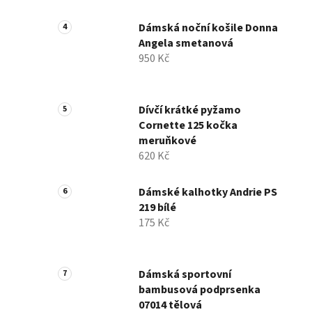
Dámská noční košile Donna
Angela smetanová
950 Kč
Dívčí krátké pyžamo
Cornette 125 kočka
meruňkové
620 Kč
Dámské kalhotky Andrie PS
219 bílé
175 Kč
Dámská sportovní
bambusová podprsenka
07014 tělová