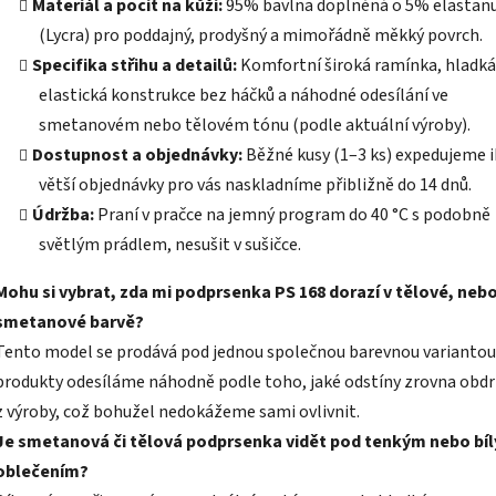
Materiál a pocit na kůži:
95% bavlna doplněná o 5% elastan
z
5
(Lycra) pro poddajný, prodyšný a mimořádně měkký povrch.
hvězdiček.
Specifika střihu a detailů:
Komfortní široká ramínka, hladká
elastická konstrukce bez háčků a náhodné odesílání ve
smetanovém nebo tělovém tónu (podle aktuální výroby).
Dostupnost a objednávky:
Běžné kusy (1–3 ks) expedujeme 
větší objednávky pro vás naskladníme přibližně do 14 dnů.
Údržba:
Praní v pračce na jemný program do 40 °C s podobně
světlým prádlem, nesušit v sušičce.
Mohu si vybrat, zda mi podprsenka PS 168 dorazí v tělové, neb
smetanové barvě?
Tento model se prodává pod jednou společnou barevnou variantou
produkty odesíláme náhodně podle toho, jaké odstíny zrovna obd
z výroby, což bohužel nedokážeme sami ovlivnit.
Je smetanová či tělová podprsenka vidět pod tenkým nebo bí
oblečením?