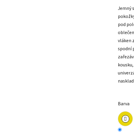
Jemný s
pokožky
pod pol
oblečen
vláken 
spodní 
zařezává
kousku,
univerz
nasklad
Barva