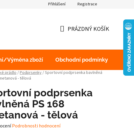
Přihlášení
Registrace
obních údajů
PRÁZDNÝ KOŠÍK
NÁKUPNÍ
KOŠÍK
ní/Výměna zboží
Obchodní podmínky
Podm
é prádlo
/
Podprsenky
/
Sportovní podprsenka bavlněná
metanová - tělová
ortovní podprsenka
lněná PS 168
tanová - tělová
né
ocení
Podrobnosti hodnocení
ení