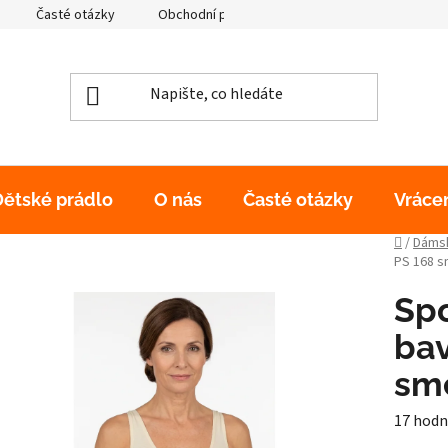
Časté otázky
Obchodní podmínky
Podmínky ochrany os
Dětské prádlo
O nás
Časté otázky
Vráce
Domů
/
Dámsk
PS 168 s
Sp
bav
sme
Průměr
17 hodn
hodnoc