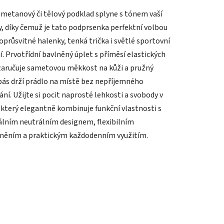
metanový či tělový podklad splyne s tónem vaší
, díky čemuž je tato podprsenka perfektní volbou
oprůsvitné halenky, tenká trička i světlé sportovní
í. Prvotřídní bavlněný úplet s příměsí elastických
zaručuje sametovou měkkost na kůži a pružný
pás drží prádlo na místě bez nepříjemného
ní. Užijte si pocit naprosté lehkosti a svobody v
 který elegantně kombinuje funkční vlastnosti s
álním neutrálním designem, flexibilním
něním a praktickým každodenním využitím.