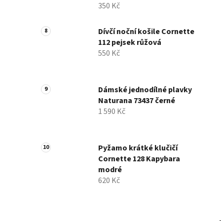
350 Kč
Dívčí noční košile Cornette
112 pejsek růžová
550 Kč
Dámské jednodílné plavky
Naturana 73437 černé
1 590 Kč
Pyžamo krátké klučičí
Cornette 128 Kapybara
modré
620 Kč