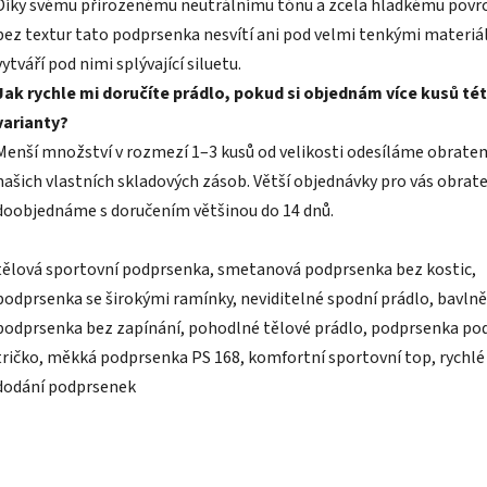
Díky svému přirozenému neutrálnímu tónu a zcela hladkému povr
bez textur tato podprsenka nesvítí ani pod velmi tenkými materiál
vytváří pod nimi splývající siluetu.
Jak rychle mi doručíte prádlo, pokud si objednám více kusů té
varianty?
Menší množství v rozmezí 1–3 kusů od velikosti odesíláme obrate
našich vlastních skladových zásob. Větší objednávky pro vás obra
doobjednáme s doručením většinou do 14 dnů.
tělová sportovní podprsenka, smetanová podprsenka bez kostic,
podprsenka se širokými ramínky, neviditelné spodní prádlo, bavln
podprsenka bez zapínání, pohodlné tělové prádlo, podprsenka pod
tričko, měkká podprsenka PS 168, komfortní sportovní top, rychlé
dodání podprsenek