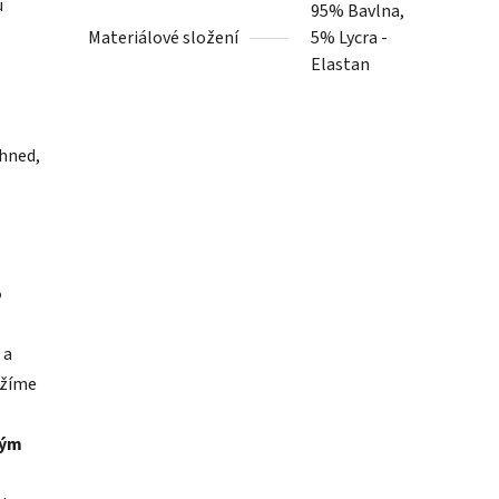
u
95% Bavlna,
Materiálové složení
5% Lycra -
Elastan
ihned,
o
 a
ržíme
lým