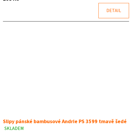
5,0
z
DETAIL
5
hvězdiček.
Slipy pánské bambusové Andrie PS 3599 tmavě šedé
SKLADEM
Průměrné