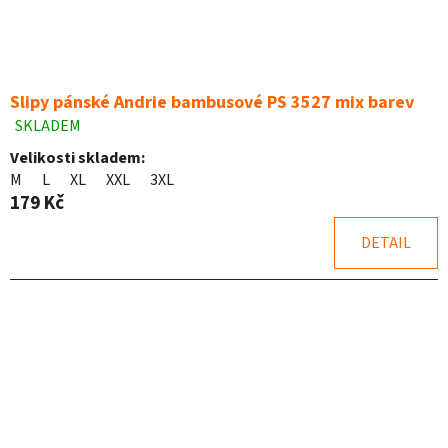
Slipy pánské Andrie bambusové PS 3527 mix barev
SKLADEM
Průměrné
hodnocení
Velikosti skladem:
produktu
M
L
XL
XXL
3XL
je
179 Kč
5,0
z
DETAIL
5
hvězdiček.