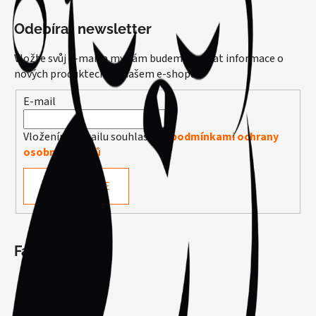
Odebírat newsletter
Vložte svůj e-mail a my vám budeme zasílat informace o
nových produktech na našem e-shopu.
E-mail
Vložením e-mailu souhlasíte s
podmínkami ochrany
osobních údajů
PŘIHLÁSIT SE
Facebook