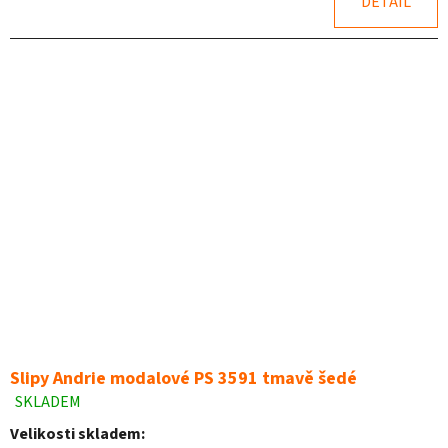
DETAIL
5
hvězdiček.
Slipy Andrie modalové PS 3591 tmavě šedé
SKLADEM
Průměrné
hodnocení
Velikosti skladem:
produktu