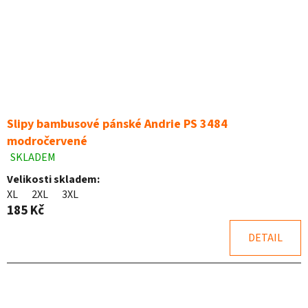
Slipy bambusové pánské Andrie PS 3484
modročervené
SKLADEM
Průměrné
hodnocení
Velikosti skladem:
produktu
XL
2XL
3XL
je
185 Kč
5,0
z
DETAIL
5
hvězdiček.