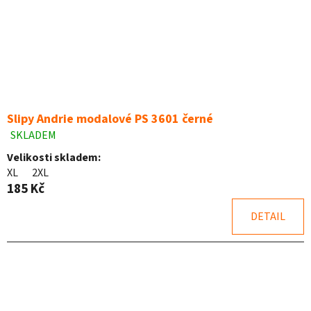
Slipy Andrie modalové PS 3601 černé
SKLADEM
Průměrné
hodnocení
Velikosti skladem:
produktu
XL
2XL
je
185 Kč
5,0
z
DETAIL
5
hvězdiček.