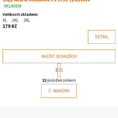
SKLADEM
Průměrné
hodnocení
Velikosti skladem:
produktu
XL
2XL
3XL
je
179 Kč
5,0
z
DETAIL
5
hvězdiček.
NAČÍST 10 DALŠÍCH
S
1
2
t
r
O
22
položek celkem
á
v
n
l
k
NAHORU
á
o
d
v
a
á
Z
c
n
á
í
í