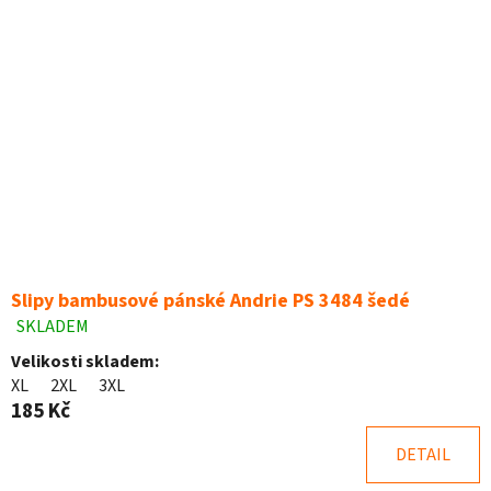
Slipy bambusové pánské Andrie PS 3484 šedé
SKLADEM
Průměrné
hodnocení
Velikosti skladem:
produktu
XL
2XL
3XL
je
185 Kč
5,0
z
DETAIL
5