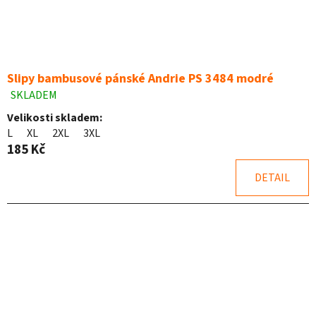
u
k
t
ů
Slipy bambusové pánské Andrie PS 3484 modré
SKLADEM
Průměrné
hodnocení
Velikosti skladem:
produktu
L
XL
2XL
3XL
je
185 Kč
5,0
z
DETAIL
5
hvězdiček.