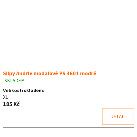
Slipy Andrie modalové PS 3601 modré
SKLADEM
Průměrné
hodnocení
Velikosti skladem:
produktu
XL
je
185 Kč
5,0
z
DETAIL
5
hvězdiček.