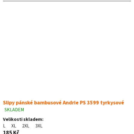
hvězdiček.
Slipy pánské bambusové Andrie PS 3599 tyrkysové
SKLADEM
Průměrné
hodnocení
Velikosti skladem:
produktu
L
XL
2XL
3XL
je
185 Kč