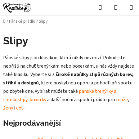
Přejít
Hledat
NÁKUPN
na
KOŠÍK
obsah
Domů
/
Pánské prádlo
/
Slipy
Slipy
Pánské slipy jsou klasikou, která nikdy nezmizí. Pokud jste
nepřišli na chuť trenýrkám nebo boxerkám, u nás vždy najdete
také klasiku. Vyberte si z
široké nabídky slipů různých barev,
střihů a designů
, které poskytnou oporu a pohodlí při sportu i
po zbytek dne.
Vybírat můžete také
pánské trenýrky a
trenkoslipy
,
boxerky
a další noční a spodní prádlo pro
muže
,
ženy
i
děti
.
Nejprodávanější