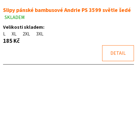
Slipy pánské bambusové Andrie PS 3599 světle šedé
SKLADEM
Průměrné
hodnocení
Velikosti skladem:
produktu
L
XL
2XL
3XL
je
185 Kč
5,0
z
DETAIL
5
hvězdiček.