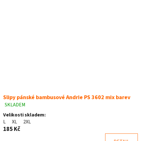
Slipy pánské bambusové Andrie PS 3602 mix barev
SKLADEM
Průměrné
hodnocení
Velikosti skladem:
produktu
L
XL
2XL
je
185 Kč
5,0
z