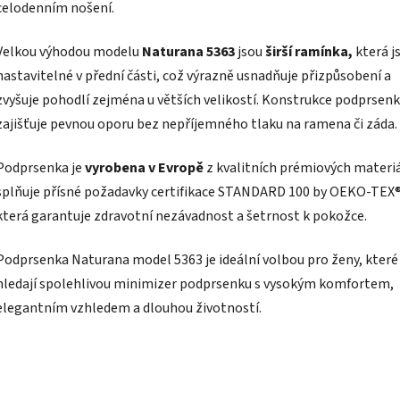
celodenním nošení.
Velkou výhodou modelu
Naturana 5363
jsou
širší ramínka,
která j
nastavitelné v přední části, což výrazně usnadňuje přizpůsobení a
zvyšuje pohodlí zejména u větších velikostí. Konstrukce podprsen
zajišťuje pevnou oporu bez nepříjemného tlaku na ramena či záda.
Podprsenka je
vyrobena v Evropě
z kvalitních prémiových materiá
splňuje přísné požadavky certifikace
STANDARD 100 by OEKO-TEX®
která garantuje zdravotní nezávadnost a šetrnost k pokožce.
Podprsenka Naturana model 5363 je ideální volbou pro ženy, které
hledají
spolehlivou minimizer podprsenku s vysokým komfortem,
elegantním vzhledem a dlouhou životností.