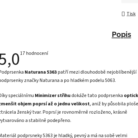
Měrná 
Tisk
Popis
5,0
Průměrné
17 hodnocení
hodnocení
produktu
je
Podprsenka
Naturana 5363
patří mezi dlouhodobě nejoblíbenější
5,0
z
podprsenky značky Naturana a po hladkém podelu 5063.
5
hvězdiček.
Díky speciálnímu
Minimizer střihu
dokáže tato podprsenka
optic
zmenšit objem poprsí až o jednu velikost
, aniž by působila ploš
ztrácela ženský tvar. Poprsí je rovnoměrně rozloženo, krásně
vytvarováno a stabilně podepřeno.
Materiál podprsneky 5363 je hladký, pevný a má na sobě velmi