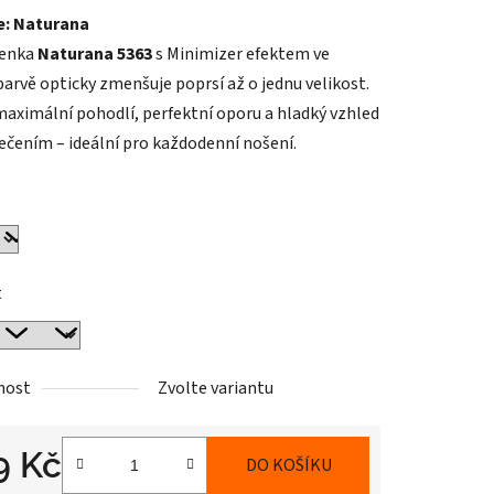
e: Naturana
tu
enka
Naturana 5363
s Minimizer efektem ve
barvě opticky zmenšuje poprsí až o jednu velikost.
maximální pohodlí, perfektní oporu a hladký vzhled
ečením – ideální pro každodenní nošení.
ek.
t
nost
Zvolte variantu
9 Kč
DO KOŠÍKU