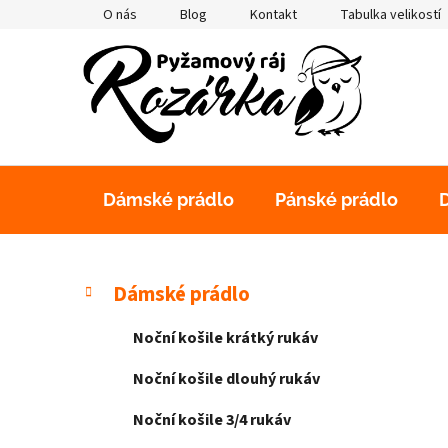
Přejít
O nás
Blog
Kontakt
Tabulka velikostí
na
obsah
Dámské prádlo
Pánské prádlo
P
K
Přeskočit
Dámské prádlo
a
kategorie
o
t
s
Noční košile krátký rukáv
e
t
g
Noční košile dlouhý rukáv
r
o
a
r
Noční košile 3/4 rukáv
i
n