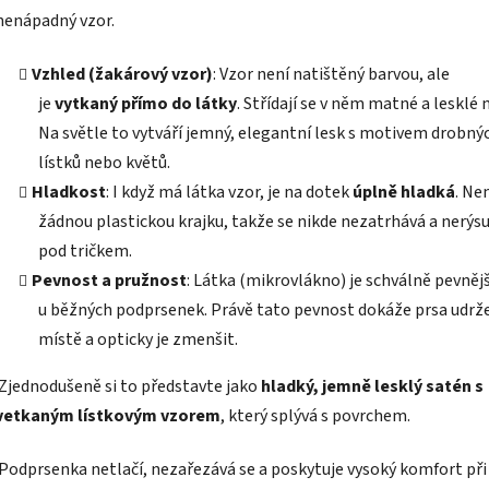
nenápadný vzor.
Vzhled (žakárový vzor)
: Vzor není natištěný barvou, ale
je
vytkaný přímo do látky
. Střídají se v něm matné a lesklé n
Na světle to vytváří jemný, elegantní lesk s motivem drobný
lístků nebo květů.
Hladkost
: I když má látka vzor, je na dotek
úplně hladká
. N
žádnou plastickou krajku, takže se nikde nezatrhává a nerýsu
pod tričkem.
Pevnost a pružnost
: Látka (mikrovlákno) je schválně pevněj
u běžných podprsenek. Právě tato pevnost dokáže prsa udrž
místě a opticky je zmenšit.
Zjednodušeně si to představte jako
hladký, jemně lesklý satén s
vetkaným lístkovým vzorem
, který splývá s povrchem.
Podprsenka netlačí, nezařezává se a poskytuje vysoký komfort při