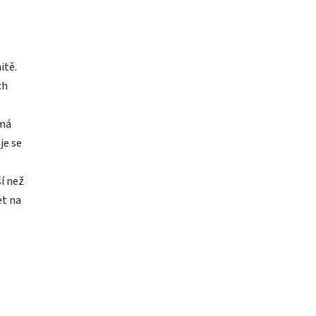
itě.
ch
emá
je se
ší než
et na