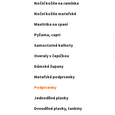
e
Noční košile na ramínka
n
í
Noční košile mateřské
p
a
Maxitrika na spaní
n
Pyžama, capri
e
l
Samostatné kalhoty
Overaly s čepičkou
Dámské župany
Mateřské podprsenky
Podprsenky
Jednodílné plavky
Dvoudílné plavky, tankiny