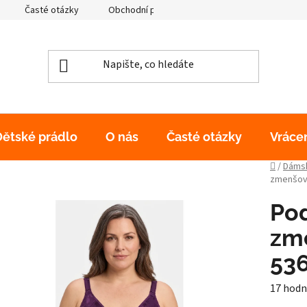
Časté otázky
Obchodní podmínky
Podmínky ochrany os
Dětské prádlo
O nás
Časté otázky
Vráce
Domů
/
Dámsk
zmenšova
Po
zm
536
Průměr
17 hodn
hodnoc