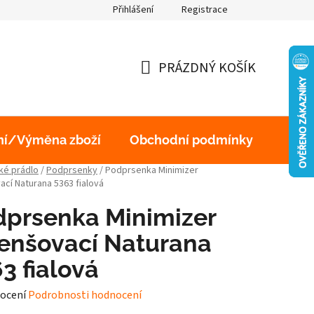
Přihlášení
Registrace
obních údajů
PRÁZDNÝ KOŠÍK
NÁKUPNÍ
KOŠÍK
ní/Výměna zboží
Obchodní podmínky
Podm
é prádlo
/
Podprsenky
/
Podprsenka Minimizer
cí Naturana 5363 fialová
dprsenka Minimizer
enšovací Naturana
3 fialová
né
ocení
Podrobnosti hodnocení
ení