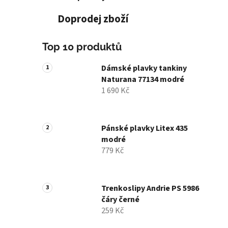
Doprodej zboží
Top 10 produktů
Dámské plavky tankiny
Naturana 77134 modré
1 690 Kč
Pánské plavky Litex 435
modré
779 Kč
Trenkoslipy Andrie PS 5986
čáry černé
259 Kč