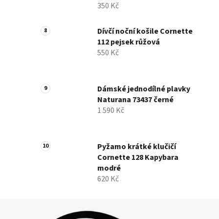
350 Kč
Dívčí noční košile Cornette
112 pejsek růžová
550 Kč
Dámské jednodílné plavky
Naturana 73437 černé
1 590 Kč
Pyžamo krátké klučičí
Cornette 128 Kapybara
modré
620 Kč
Z