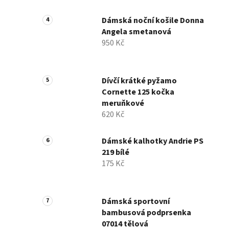
Dámská noční košile Donna
Angela smetanová
950 Kč
Dívčí krátké pyžamo
Cornette 125 kočka
meruňkové
620 Kč
Dámské kalhotky Andrie PS
219 bílé
175 Kč
Dámská sportovní
bambusová podprsenka
07014 tělová