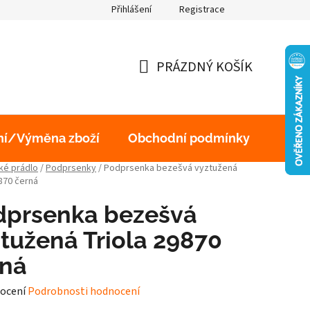
Přihlášení
Registrace
obních údajů
PRÁZDNÝ KOŠÍK
NÁKUPNÍ
KOŠÍK
ní/Výměna zboží
Obchodní podmínky
Podm
é prádlo
/
Podprsenky
/
Podprsenka bezešvá vyztužená
9870 černá
dprsenka bezešvá
tužená Triola 29870
rná
né
ocení
Podrobnosti hodnocení
ení