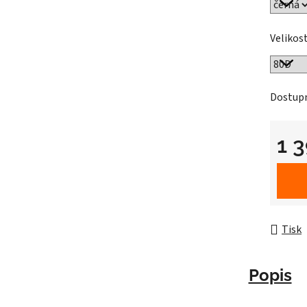
Velikos
Dostup
1 
Měrná 
Tisk
Popis