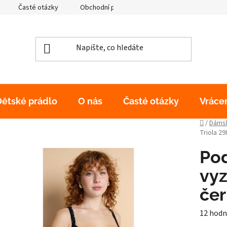
Časté otázky
Obchodní podmínky
Podmínky ochrany os
Dětské prádlo
O nás
Časté otázky
Vráce
Domů
/
Dámsk
Triola 2
Po
vyz
če
Průměr
12 hodn
hodnoc