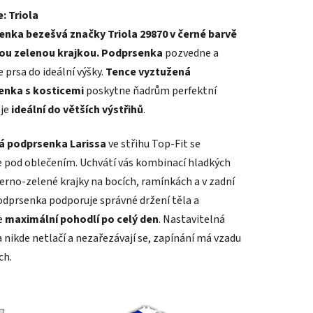
: Triola
tu
nka bezešvá značky Triola 29870 v černé barvě
nou zelenou krajkou. Podprsenka
p
ozvedne a
e prsa do ideální výšky.
Tence vyztužená
enka s kosticemi
poskytne ňadrům perfektní
je
ideální do větších výstřihů
.
ek.
á podprsenka Larissa
ve střihu Top-Fit se
e pod oblečením. Uchvátí vás kombinací hladkých
černo-zelené krajky na bocích, ramínkách a v zadní
Podprsenka podporuje správné držení těla a
e
maximální pohodlí po celý den
. Nastavitelná
 nikde netlačí a nezařezávají se, zapínání má vzadu
ch.