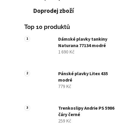
Doprodej zboží
Top 10 produktů
Dámské plavky tankiny
Naturana 77134 modré
1 690 Kč
Pánské plavky Litex 435
modré
779 Kč
Trenkoslipy Andrie PS 5986
čáry černé
259 Kč