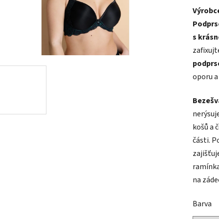
Výrobce
produk
Podprse
je
s krás
5,0
zafixujt
z
podprs
5
oporu a 
hvězdič
Bezešv
nerýsuj
košů a 
části. 
zajišťuj
ramínka
na záde
Barva