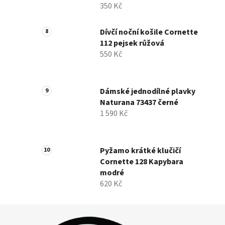
350 Kč
Dívčí noční košile Cornette
112 pejsek růžová
550 Kč
Dámské jednodílné plavky
Naturana 73437 černé
1 590 Kč
Pyžamo krátké klučičí
Cornette 128 Kapybara
modré
620 Kč
Z