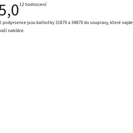
5,0
Průměrné
12 hodnocení
hodnocení
produktu
je
K podprsence jsou kalhotky 31870 a 34870 do soupravy, které najde
5,0
z
naší nabídce.
5
hvězdiček.