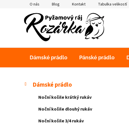
Přejít
O nás
Blog
Kontakt
Tabulka velikostí
na
obsah
Dámské prádlo
Pánské prádlo
P
K
Přeskočit
Dámské prádlo
a
kategorie
o
t
s
Noční košile krátký rukáv
e
t
g
Noční košile dlouhý rukáv
r
o
a
r
Noční košile 3/4 rukáv
i
n