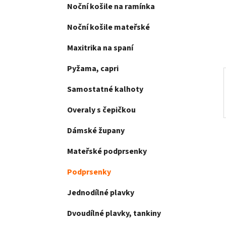
e
Noční košile na ramínka
n
í
Noční košile mateřské
p
a
Maxitrika na spaní
n
Pyžama, capri
e
l
Samostatné kalhoty
Overaly s čepičkou
Dámské župany
Mateřské podprsenky
Podprsenky
Jednodílné plavky
Dvoudílné plavky, tankiny