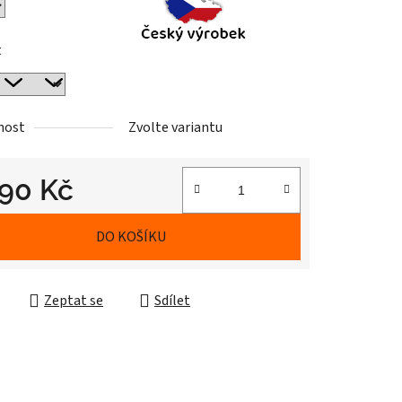
t
nost
Zvolte variantu
390 Kč
cena:
DO KOŠÍKU
Zeptat se
Sdílet