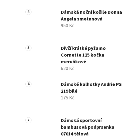
Dámská noční košile Donna
Angela smetanová
950 Kč
Dívčí krátké pyžamo
Cornette 125 kočka
meruňkové
620 Kč
Dámské kalhotky Andrie PS
219 bílé
175 Kč
Dámská sportovní
bambusová podprsenka
07014 tělová