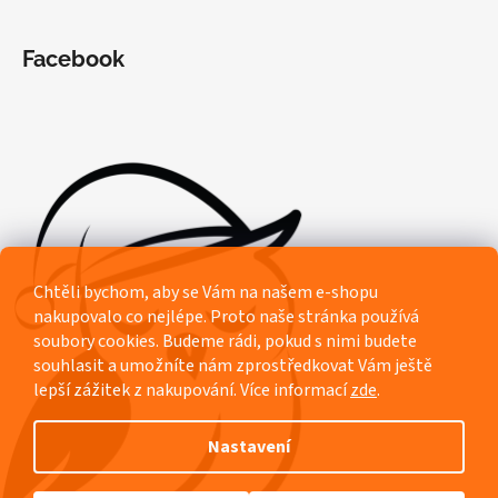
Facebook
Chtěli bychom, aby se Vám na našem e-shopu
nakupovalo co nejlépe. Proto naše stránka používá
soubory cookies. Budeme rádi, pokud s nimi budete
souhlasit a umožníte nám zprostředkovat Vám ještě
lepší zážitek z nakupování.
Více informací
zde
.
Nastavení