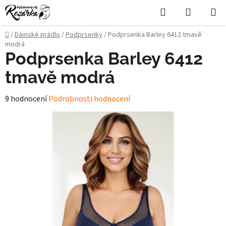
Přejít
Hledat
NÁKUPN
na
KOŠÍK
obsah
Domů
/
Dámské prádlo
/
Podprsenky
/
Podprsenka Barley 6412 tmavě
modrá
Podprsenka Barley 6412
tmavě modrá
Průměrné
9 hodnocení
Podrobnosti hodnocení
hodnocení
produktu
je
5,0
z
5
hvězdiček.