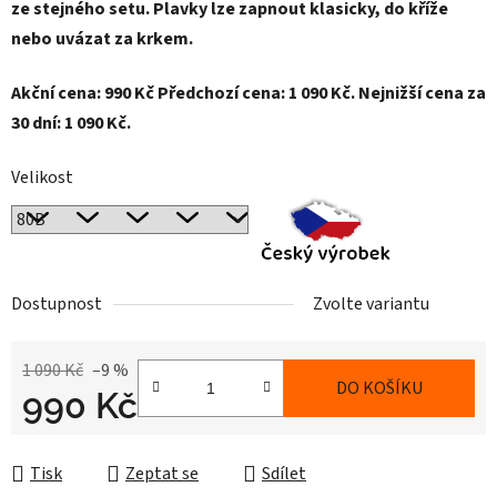
ze stejného setu. Plavky lze zapnout klasicky, do kříže
nebo uvázat za krkem.
Akční cena: 990 Kč Předchozí cena: 1 090 Kč. Nejnižší cena za
30 dní: 1 090 Kč.
Velikost
Dostupnost
Zvolte variantu
1 090 Kč
–9 %
DO KOŠÍKU
990 Kč
Měrná cena:
Tisk
Zeptat se
Sdílet