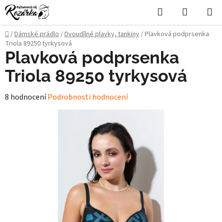
Přejít
Hledat
NÁKUPN
na
KOŠÍK
obsah
Domů
/
Dámské prádlo
/
Dvoudílné plavky, tankiny
/
Plavková podprsenka
Triola 89250 tyrkysová
Plavková podprsenka
Triola 89250 tyrkysová
Průměrné
8 hodnocení
Podrobnosti hodnocení
hodnocení
produktu
je
5,0
z
5
hvězdiček.