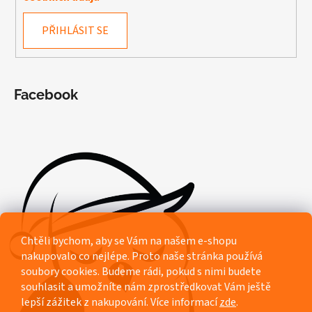
PŘIHLÁSIT SE
Facebook
Chtěli bychom, aby se Vám na našem e-shopu
nakupovalo co nejlépe. Proto naše stránka používá
soubory cookies. Budeme rádi, pokud s nimi budete
souhlasit a umožníte nám zprostředkovat Vám ještě
lepší zážitek z nakupování.
Více informací
zde
.