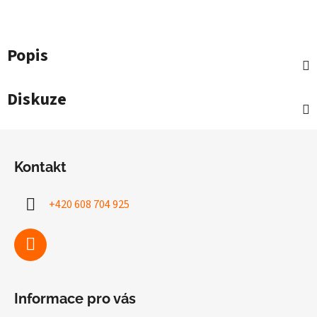
Popis
Diskuze
Z
á
Kontakt
p
a
+420 608 704 925
t
í
Informace pro vás