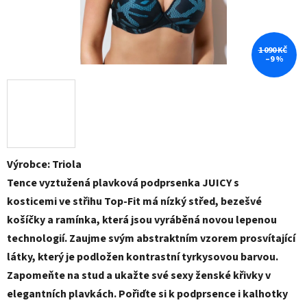
1 090 KČ
–9 %
Výrobce: Triola
Tence vyztužená plavková podprsenka JUICY s
kosticemi ve střihu Top-Fit má nízký střed, bezešvé
košíčky a ramínka, která jsou vyráběná novou lepenou
technologií. Zaujme svým abstraktním vzorem prosvítající
látky, který je podložen kontrastní tyrkysovou barvou.
Zapomeňte na stud a ukažte své sexy ženské křivky v
elegantních plavkách. Pořiďte si k podprsence i kalhotky